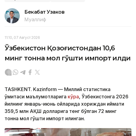
Бекабат Узаков
Муаллиф
11:10, 07 Август 2026
Ўзбекистон Қозоғистондан 10,6
минг тонна мол гўшти импорт қилди
TASHKENT. Kazinform — Миллий статистика
қўмитаси маълумотларига
кўра
, Ўзбекистонга 2026
йилнинг январь-июнь ойларида хориждан қиймати
359,5 млн АҚШ долларига тенг бўлган 72 минг
тонна мол гўшти импорт қилинган.