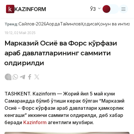
KAZINFORM
ЎЗ
Сайлов-2026
Ақорда
Тайинлов
Ҳодиса
Қонун ва интизо
Тренд:
19:12, 02 Май 2025
Марказий Осиё ва Форс кўрфази
араб давлатларининг саммити
қолдирилди
TASHKENT. Kazinform — Жорий йил 5 май куни
Самарқандда бўлиб ўтиши керак бўлган “Марказий
Осиё – Форс кўрфази араб давлатлари ҳамкорлик
кенгаши” иккинчи саммити қолдирилди, деб хабар
беради
Kazinform
агентлиги мухбири.