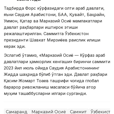
Тадбирда Форс кўрфазидаги олти араб давлати,
яъни Саудия Арабистони, БАА, Қувайт, Баҳрайн,
Уммон, Қатар ва Марказий Осиё мамлакатлари
давлат раҳбарлари иштирок этиши
режалаштирилган. Саммитга Ўзбекистон
президенти Шавкат Мирзиёев раислик қилиши
керак эди.
Эслатиб ўтамиз, «Марказий Осиё — Кўрфаз араб
давлатлари ҳамкорлик кенгаши» биринчи саммити
2023 йил июль ойида Саудия Арабистонининг
Жидда шаҳрида бўлиб ўтган эди. Давлат раҳбари
Қасим-Жомарт Тоқаев ташрифи чоғида глобал
барқарор ривожланиш масаласи бўйича қатор
муҳим ташаббусларни илгари
сурганди
.
Самарқанд
Марказий Осиё
Саммит
Ўзбекисто