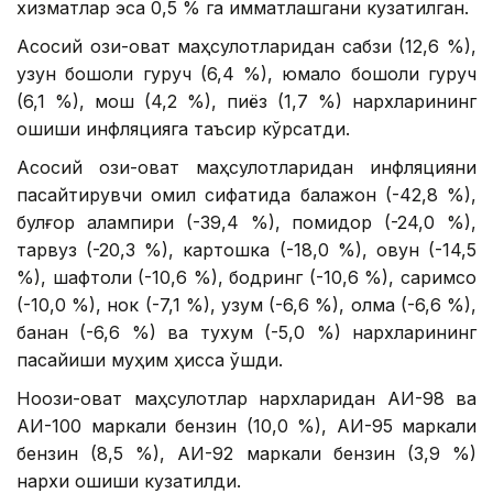
хизматлар эса 0,5 % га қимматлашгани кузатилган.
Асосий озиқ-овқат маҳсулотларидан сабзи (12,6 %),
узун бошоқли гуруч (6,4 %), юмалоқ бошоқли гуруч
(6,1 %), мош (4,2 %), пиёз (1,7 %) нархларининг
ошиши инфляцияга таъсир кўрсатди.
Асосий озиқ-овқат маҳсулотларидан инфляцияни
пасайтирувчи омил сифатида бақлажон (-42,8 %),
булғор қалампири (-39,4 %), помидор (-24,0 %),
тарвуз (-20,3 %), картошка (-18,0 %), қовун (-14,5
%), шафтоли (-10,6 %), бодринг (-10,6 %), саримсоқ
(-10,0 %), нок (-7,1 %), узум (-6,6 %), олма (-6,6 %),
банан (-6,6 %) ва тухум (-5,0 %) нархларининг
пасайиши муҳим ҳисса қўшди.
Ноозиқ-овқат маҳсулотлар нархларидан АИ-98 ва
АИ-100 маркали бензин (10,0 %), АИ-95 маркали
бензин (8,5 %), АИ-92 маркали бензин (3,9 %)
нархи ошиши кузатилди.