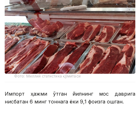
Фото: Миллий статистика қўмитаси
Импорт ҳажми ўтган йилнинг мос даврига
нисбатан 6 минг тоннага ёки 9,1 фоизга ошган.
Мазкур даврда Ўзбекистонга энг кўп мол гўшти
етказиб берган давлатлар:
Ҳиндистон – 33,9 минг тонна