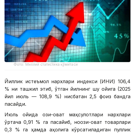
Фото: Миллий статистика қўмитаси
Йиллик истеъмол нархлари индекси (ИНИ) 106,4
% ни ташкил этиб, ўтган йилнинг шу ойига (2025
йил июль — 108,9 %) нисбатан 2,5 фоиз бандга
пасайди.
Июль ойида озиқ-овқат маҳсулотлари нархлари
ўртача 0,91 % га пасайиб, ноозиқ-овқат товарлари
0,3 % га ҳамда аҳолига кўрсатиладиган пуллик