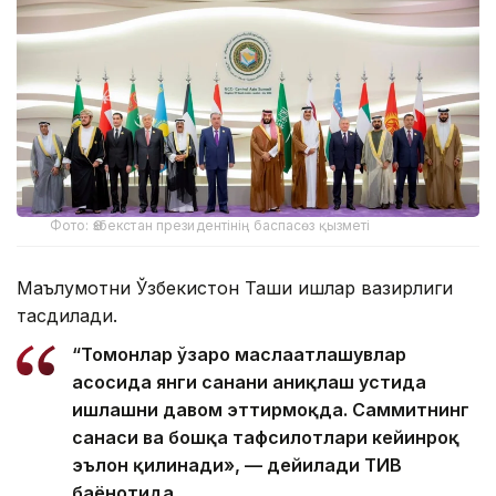
Фото: Өзбекстан президентінің баспасөз қызметі
Маълумотни Ўзбекистон Ташқи ишлар вазирлиги
тасдиқлади.
“Томонлар ўзаро маслаҳатлашувлар
асосида янги санани аниқлаш устида
ишлашни давом эттирмоқда. Саммитнинг
санаси ва бошқа тафсилотлари кейинроқ
эълон қилинади», — дейилади ТИВ
баёнотида.