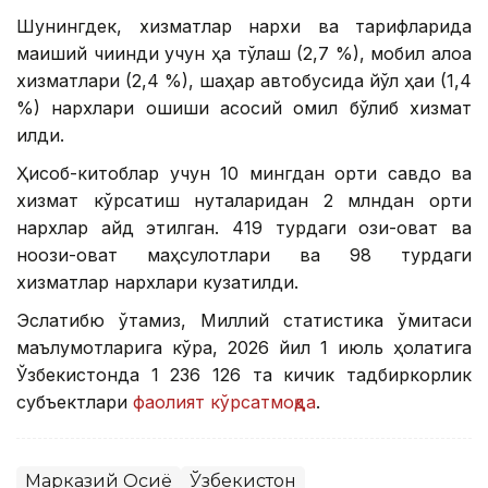
Шунингдек, хизматлар нархи ва тарифларида
маиший чиқинди учун ҳақ тўлаш (2,7 %), мобил алоқа
хизматлари (2,4 %), шаҳар автобусида йўл ҳақи (1,4
%) нархлари ошиши асосий омил бўлиб хизмат
қилди.
Ҳисоб-китоблар учун 10 мингдан ортиқ савдо ва
хизмат кўрсатиш нуқталаридан 2 млндан ортиқ
нархлар қайд этилган. 419 турдаги озиқ-овқат ва
ноозиқ-овқат маҳсулотлари ва 98 турдаги
хизматлар нархлари кузатилди.
Эслатибю ўтамиз, Миллий статистика қўмитаси
маълумотларига кўра, 2026 йил 1 июль ҳолатига
Ўзбекистонда 1 236 126 та кичик тадбиркорлик
субъектлари
фаолият кўрсатмоқда
.
Марказий Осиё
Ўзбекистон