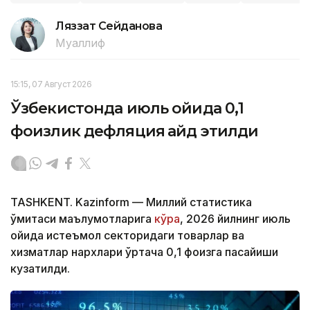
Ляззат Сейданова
Муаллиф
15:15, 07 Август 2026
Ўзбекистонда июль ойида 0,1
фоизлик дефляция қайд этилди
TASHKENT. Kazinform — Миллий статистика
қўмитаси маълумотларига
кўра
, 2026 йилнинг июль
ойида истеъмол секторидаги товарлар ва
хизматлар нархлари ўртача 0,1 фоизга пасайиши
кузатилди.