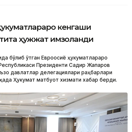
ҳукуматлараро кенгаши
лтита ҳужжат имзоланди
ида бўлиб ўтган Евроосиё ҳукуматлараро
 Республикаси Президенти Садир Жапаров
аъзо давлатлар делегациялари раҳбарлари
ҳақда Ҳукумат матбуот хизмати хабар берди.