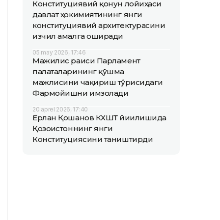
Конституциявий қонун лойиҳаси
давлат ҳокимиятининг янги
конституциявий архитектурасини
изчил амалга оширади
05 may 2026, 17:46
Мажилис раиси Парламент
палаталарининг қўшма
мажлисини чақириш тўғрисидаги
Фармойишни имзолади
20 aprel 2026, 17:40
Ерлан Қошанов КХШТ йиғилишида
Қозоғистоннинг янги
Конституциясини таништирди