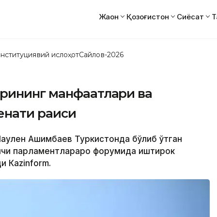
Жаҳон
Қозоғистон
Сиёсат
Т
нституциявий ислоҳот
Сайлов-2026
рининг манфаатлари ва
Сенати раиси
 Маулен Ашимбаев Туркистонда бўлиб ўтган
нчи парламентлараро форумида иштирок
и Кazinform.