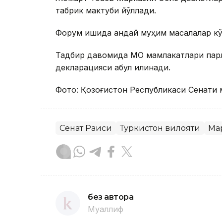
табрик мактуби йўллади.
Форум ишида қандай муҳим масалалар кў
Тадбир давомида МО мамлакатлари пар
декларацияси қабул қилинади.
Фото: Қозоғистон Республикаси Сенати 
Сенат Раиси
Туркистон вилояти
Ма
без автора
Муаллиф