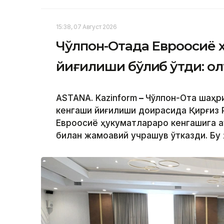
15:38, 07 Август 2026
Чўлпон-Отада Евроосиё 
йиғилиши бўлиб ўтди: о
ASTANA. Kazinform
–
Чўлпон-Ота шаҳр
кенгаши йиғилиши доирасида Қирғиз
Евроосиё ҳукуматлараро кенгашига 
билан жамоавий учрашув ўтказди. Бу 