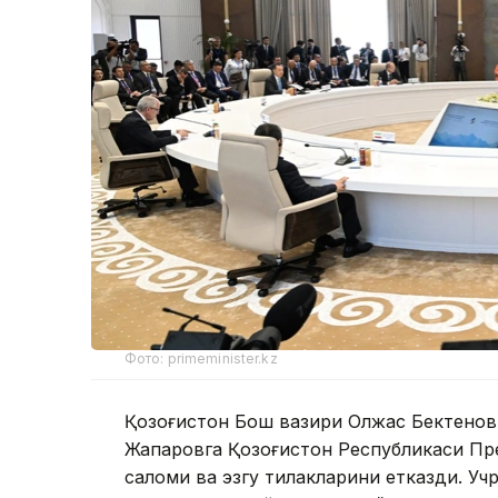
Фото: primeminister.kz
Қозоғистон Бош вазири Олжас Бектенов
Жапаровга Қозоғистон Республикаси Пр
саломи ва эзгу тилакларини етказди. У