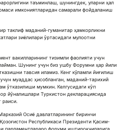
рқарорлигини таъминлаш, шунингдек, уларни ҳал
рмаси имкониятларидан самарали фойдаланиш
бир таклиф маданий-гуманитар ҳамкорликни
атлари зиёлилари ўртасидаги мулоқотни
мент вакилларининг тизимли фаолияти учун
лайман. Шунинг учун биз ушбу Форумни ҳар йили
казишни тавсия қиламиз. Кенг кўламли йиғилиш
з учун муқаддас ҳисобланган, маданий-тарихий
ҳам ўтказилиши мумкин. Келгусидаги кўп
вор йўналишлари Туркистон декларациясида
т раиси.
 Марказий Осиё давлатларининг биринчи
 Қозоғистон Республикаси Президенти Қасим-
ри парламентлараро форуми иштирокчиларига