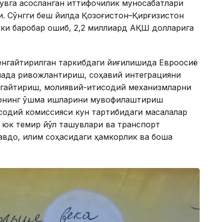
увга асосланган иттифоқчилик муносабатлари
. Сўнгги беш йилда Қозоғистон–Қирғизистон
ки баробар ошиб, 2,2 миллиард АҚШ долларига
енгайтирилган таркибдаги йиғилишида Евроосиё
янада ривожлантириш, соҳавий интеграцияни
нгайтириш, молиявий-иқтисодий механизмларни
рнинг қўшма ишларини мувофиқлаштириш
исодий комиссияси кун тартибидаги масалалар
, юк темир йўл ташувлари ва транспорт
вдо, иқлим соҳасидаги ҳамкорлик ва бошқа