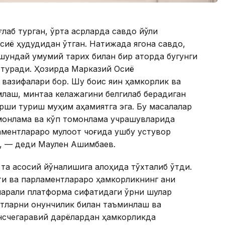
лаб турган, ўрта асрларда савдо йўли
сиё ҳудудидан ўтган. Натижада ягона савдо,
шундай умумий тарих билан бир қаторда бугунги
б туради. Ҳозирда Марказий Осиё
вазифалари бор. Шу боис яқин ҳамкорлик ва
лаш, минтақа келажагини белгилаб берадиган
арши туриш муҳим аҳамиятга эга. Бу масалалар
монлама ва кўп томонлама учрашувларида
аментлараро мулоқот чоғида ушбу устувор
», — деди Маулен Ашимбаев.
 та асосий йўналишига алоҳида тўхталиб ўтди.
и ва парламентлараро ҳамкорликнинг аниқ
марали платформа сифатидаги ўрни шулар
тларни қонунчилик билан таъминлаш ва
ансчегаравий дарёлардан ҳамкорликда