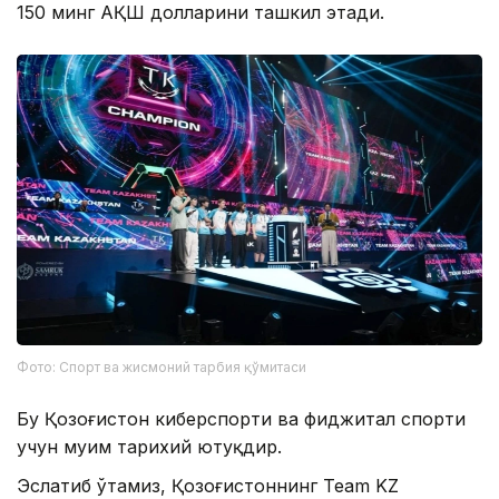
150 минг АҚШ долларини ташкил этади.
Фото: Спорт ва жисмоний тарбия қўмитаси
Бу Қозоғистон киберспорти ва фиджитал спорти
учун муҳим тарихий ютуқдир.
Эслатиб ўтамиз, Қозоғистоннинг Team KZ