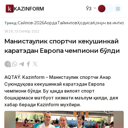
KAZINFORM
ЎЗ
Сайлов-2026
Ақорда
Тайинлов
Ҳодиса
Қонун ва интизо
Тренд:
18:29, 13 Октябр 2022
Манғистаулик спортчи кекушинкай
каратэдан Европа чемпиони бўлди
AQTAÝ. Kazinform – Манғистаулик спортчи Анар
Суюндуқова кекушинкай каратэдан Европа
чемпиони бўлди. Бу ҳақда вилоят спорт
бошқармаси матбуот хизмати маълум қилди, дея
хабар беради Kazinform мухбири.