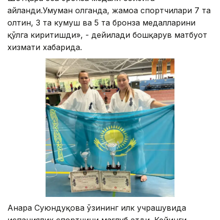
айланди.Умуман олганда, жамоа спортчилари 7 та
олтин, 3 та кумуш ва 5 та бронза медалларини
қўлга киритишди», - дейилади бошқарув матбуот
хизмати хабарида.
Анара Суюндуқова ўзининг илк учрашувида
испаниялик спортчини мағлуб этди. Кейинги