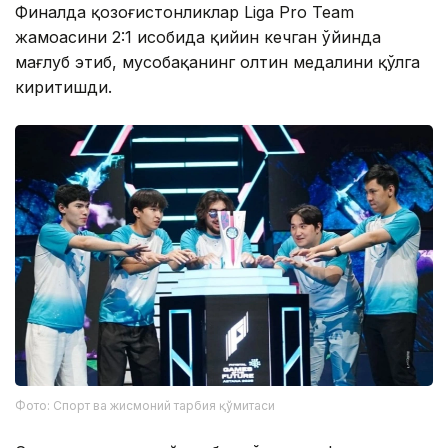
Финалда қозоғистонликлар Liga Pro Team
жамоасини 2:1 ҳисобида қийин кечган ўйинда
мағлуб этиб, мусобақанинг олтин медалини қўлга
киритишди.
Фото: Спорт ва жисмоний тарбия қўмитаси