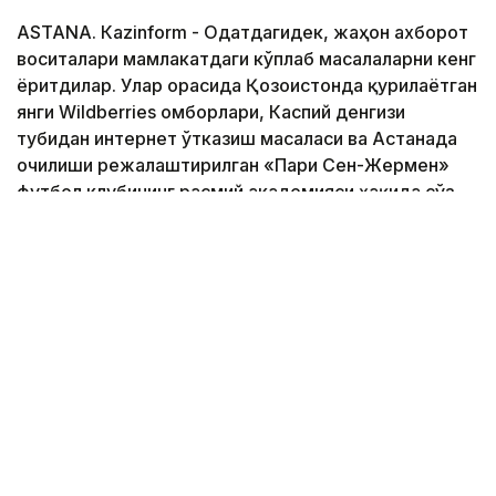
ASTANА. Кazinform - Одатдагидек, жаҳон ахборот
воситалари мамлакатдаги кўплаб масалаларни кенг
ёритдилар. Улар орасида Қозоғистонда қурилаётган
янги Wildberries омборлари, Каспий денгизи
тубидан интернет ўтказиш масаласи ва Астанада
очилиши режалаштирилган «Пари Сен-Жермен»
футбол клубининг расмий академияси ҳақида сўз
юритилди. 2040 йилгача ер ости сувларидан
фойдаланиш режаси ва хорижий фуқаролар учун
мамлакатга кириш тартиби ҳам қизиқарли кўринди.
Батафсил маълумотни
Кazinform
мухбирининг
шарҳида ўқинг.