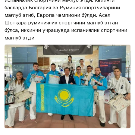
баҳсларда Болгария ва Руминия спортчиларини
мағлуб этиб, Европа чемпиони бўлди. Асел
Шотқара руминиялик спортчини мағлуб этган
бўлса, иккинчи учрашувда испаниялик спортчини
мағлуб этди.