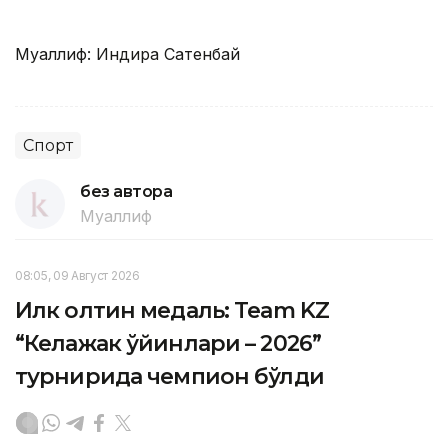
Муаллиф: Индира Сатенбай
Спорт
без автора
Муаллиф
08:05, 09 Август 2026
Илк олтин медаль: Team KZ
“Келажак ўйинлари – 2026”
турнирида чемпион бўлди