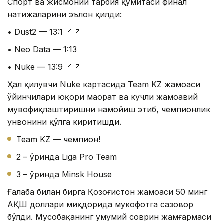
Спорт ва жисмоний тарбия қўмитаси финал
натижаларини эълон қилди:
• Dust2 — 13:1 🇰🇿
• Neo Data — 1:13
• Nuke — 13:9 🇰🇿
Ҳал қилувчи Nuke картасида Team KZ жамоаси
ўйинчилари юқори маҳорат ва кучли жамоавий
мувофиқлаштиришни намойиш этиб, чемпионлик
унвонини қўлга киритишди.
Team KZ — чемпион!
2 – ўринда Liga Pro Team
3 – ўринда Minsk House
Ғалаба билан бирга Қозоғистон жамоаси 50 минг
АҚШ доллари миқдорида мукофотга сазовор
бўлди. Мусобақанинг умумий соврин жамғармаси