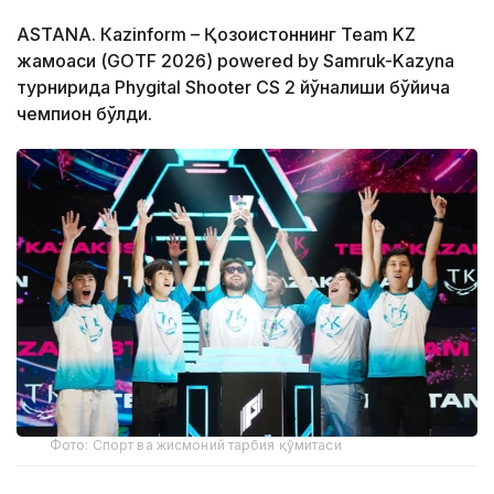
ASTANА. Кazinform – Қозоғистоннинг Team KZ
жамоаси (GOTF 2026) powered by Samruk-Kazyna
турнирида Phygital Shooter CS 2 йўналиши бўйича
чемпион бўлди.
Фото: Спорт ва жисмоний тарбия қўмитаси