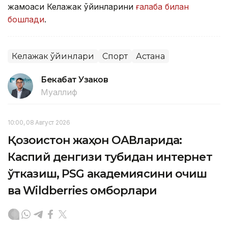
жамоаси Келажак ўйинларини
ғалаба билан
бошлади
.
Келажак ўйинлари
Спорт
Астана
Бекабат Узаков
Муаллиф
10:00, 08 Август 2026
Қозоғистон жаҳон ОАВларида:
Каспий денгизи тубидан интернет
ўтказиш, PSG академиясини очиш
ва Wildberries омборлари