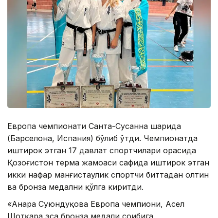
Европа чемпионати Санта-Сусанна шаҳрида
(Барселона, ​​Испания) бўлиб ўтди. Чемпионатда
иштирок этган 17 давлат спортчилари орасида
Қозоғистон терма жамоаси сафида иштирок этган
икки нафар манғистаулик спортчи биттадан олтин
ва бронза медални қўлга киритди.
«Анара Суюндуқова Европа чемпиони, Асел
Шотқара эса бронза медали соҳибига