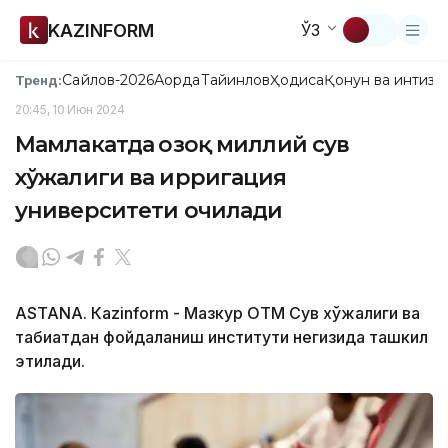
KAZINFORM
ЎЗ
Сайлов-2026
Ақорда
Тайинлов
Ҳодиса
Қонун ва интизо
Тренд:
20:45, 10 Июн 2024
Мамлакатда Қозоқ миллий сув
хўжалиги ва ирригация
университети очилади
ASTANА. Кazinform - Мазкур ОТМ Сув хўжалиги ва
табиатдан фойдаланиш институти негизида ташкил
этилади.