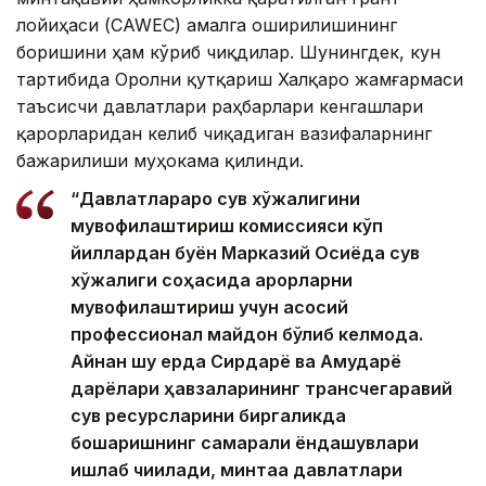
лойиҳаси (CAWEC) амалга оширилишининг
боришини ҳам кўриб чиқдилар. Шунингдек, кун
тартибида Оролни қутқариш Халқаро жамғармаси
таъсисчи давлатлари раҳбарлари кенгашлари
қарорларидан келиб чиқадиган вазифаларнинг
бажарилиши муҳокама қилинди.
“Давлатлараро сув хўжалигини
мувофиқлаштириш комиссияси кўп
йиллардан буён Марказий Осиёда сув
хўжалиги соҳасида қарорларни
мувофиқлаштириш учун асосий
профессионал майдон бўлиб келмоқда.
Айнан шу ерда Сирдарё ва Амударё
дарёлари ҳавзаларининг трансчегаравий
сув ресурсларини биргаликда
бошқаришнинг самарали ёндашувлари
ишлаб чиқилади, минтақа давлатлари