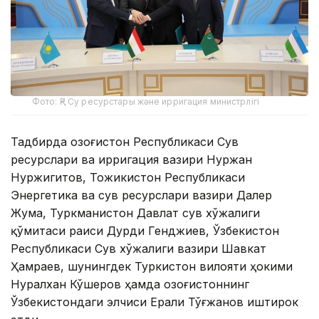
Фото: ҚР Су ресурстары және ирригация министрлігі
Тадбирда Қозоғистон Республикаси Сув
ресурслари ва ирригация вазири Нуржан
Нуржигитов, Тожикистон Республикаси
Энергетика ва сув ресурслари вазири Далер
Жума, Туркманистон Давлат сув хўжалиги
қўмитаси раиси Дурди Генджиев, Ўзбекистон
Республикаси Сув хўжалиги вазири Шавкат
Ҳамраев, шунингдек Туркистон вилояти ҳокими
Нуралхан Кўшеров ҳамда Қозоғистоннинг
Ўзбекистондаги элчиси Ерали Тўғжанов иштирок