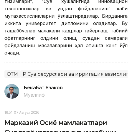
тизимлари”, “Сув хўжалигида инновацион
технологиялар ва ундан фойдаланиш” каби
мутахассисликларни ўзлаштирадилар. Бирданига
иккита университет дипломини оладилар. Бу
ташаббуслар малакали кадрлар тайёрлаш, табиий
офатларнинг олдини олиш, сувдан самарали
фойдаланиш масалаларини ҳал этишга кенг йўл
очади.
ОТМ
ҚР Сув ресурслари ва ирригация вазирлиги
Бекабат Узаков
Муаллиф
16:51, 07 Август 2026
Марказий Осиё мамлакатлари