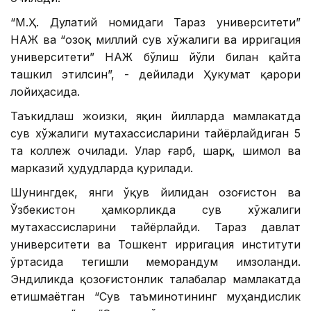
“М.Ҳ. Дулатий номидаги Тараз университети”
НАЖ ва “Қозоқ миллий сув хўжалиги ва ирригация
университети” НАЖ бўлиш йўли билан қайта
ташкил этилсин”, - дейилади Ҳукумат қарори
лойиҳасида.
Таъкидлаш жоизки, яқин йилларда мамлакатда
сув хўжалиги мутахассисларини тайёрлайдиган 5
та коллеж очилади. Улар ғарб, шарқ, шимол ва
марказий ҳудудларда қурилади.
Шунингдек, янги ўқув йилидан Қозоғистон ва
Ўзбекистон ҳамкорликда сув хўжалиги
мутахассисларини тайёрлайди. Тараз давлат
университети ва Тошкент ирригация институти
ўртасида тегишли меморандум имзоланди.
Эндиликда қозоғистонлик талабалар мамлакатда
етишмаётган “Сув таъминотининг муҳандислик