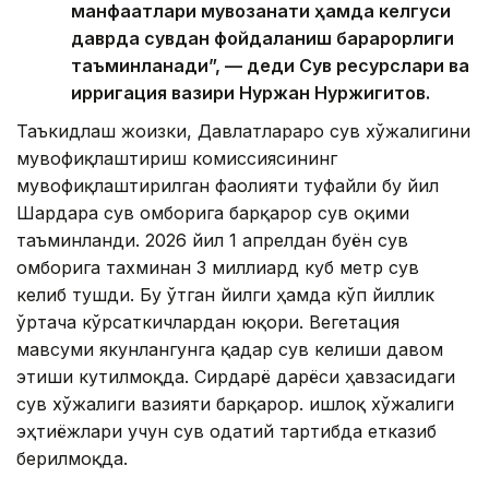
манфаатлари мувозанати ҳамда келгуси
даврда сувдан фойдаланиш барқарорлиги
таъминланади”, — деди Сув ресурслари ва
ирригация вазири Нуржан Нуржигитов.
Таъкидлаш жоизки, Давлатлараро сув хўжалигини
мувофиқлаштириш комиссиясининг
мувофиқлаштирилган фаолияти туфайли бу йил
Шардара сув омборига барқарор сув оқими
таъминланди. 2026 йил 1 апрелдан буён сув
омборига тахминан 3 миллиард куб метр сув
келиб тушди. Бу ўтган йилги ҳамда кўп йиллик
ўртача кўрсаткичлардан юқори. Вегетация
мавсуми якунлангунга қадар сув келиши давом
этиши кутилмоқда. Сирдарё дарёси ҳавзасидаги
сув хўжалиги вазияти барқарор. Қишлоқ хўжалиги
эҳтиёжлари учун сув одатий тартибда етказиб
берилмоқда.