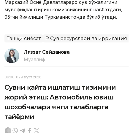
Марказий Осиё Давлатлараро сув хўжалигини
мувофиқлаштириш комиссиясининг навбатдаги,
95-чи йиғилиши Туркманистонда бўлиб ўтади.
Ташқи сиёсат
ҚР Сув ресурслари ва ирригация 
Ляззат Сейданова
Муаллиф
09:00, 02 Август 2026
Сувни қайта ишлатиш тизимини
жорий этиш: Автомобиль ювиш
шохобчалари янги талабларга
тайёрми