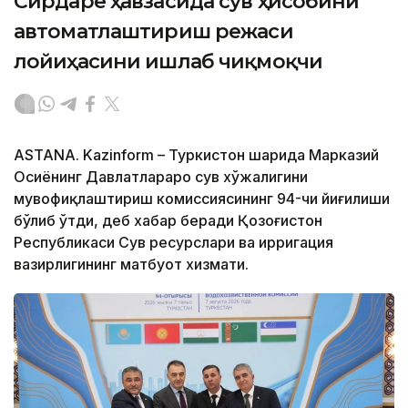
Сирдарё ҳавзасида сув ҳисобини
автоматлаштириш режаси
лойиҳасини ишлаб чиқмоқчи
ASTANA. Kazinform – Туркистон шаҳрида Марказий
Осиёнинг Давлатлараро сув хўжалигини
мувофиқлаштириш комиссиясининг 94-чи йиғилиши
бўлиб ўтди, деб хабар беради Қозоғистон
Республикаси Сув ресурслари ва ирригация
вазирлигининг матбуот хизмати.