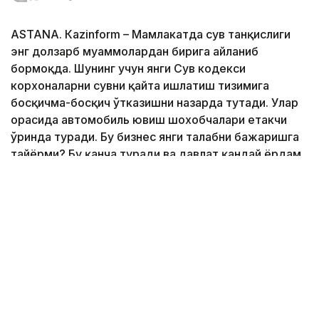
ASTANА. Кazinform – Мамлакатда сув танқислиги
энг долзарб муаммолардан бирига айланиб
бормоқда. Шунинг учун янги Сув кодекси
корхоналарни сувни қайта ишлатиш тизимига
босқичма-босқич ўтказишни назарда тутади. Улар
орасида автомобиль ювиш шохобчалари етакчи
ўринда туради. Бу бизнес янги талабни бажаришга
тайёрми? Бу қанча туради ва давлат қандай ёрдам
кўрсатади?
Кazinform
мухбири тадбиркорларнинг
тайёргарлиги ва масаланинг моҳиятини ўрганиб
чиқди.