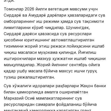
этди.
Томонлар 2026 йилги вегетация мавсуми учун
Сирдарё ва Амударё дарёлари ҳавзаларидаги сув
омборларининг иш режими ҳамда сув тақсимоти
лимитларини кўриб чиқдилар. Шунингдек,
Сирдарё дарёси ҳавзасида сув ресурслари
ҳисобини юритишнинг автоматлаштирилган
тизимини жорий этиш режаси лойиҳасини ишлаб
чиқиш масаласи муҳокама қилинди. Йиғилиш
иштирокчилари мазкур ҳужжатни ишлаб чиқишни
маъқулладилар. Жорий йилнинг сентябрь ойига
қадар ушбу масала бўйича махсус ишчи гуруҳ
тузиш режалаштирилган.
Сув хўжалиги идоралари раҳбарлари Жаҳон банки
билан ҳамкорликда амалга оширилаётган
Марказий Осиё мамлакатларининг сув
ресурсларидан самарали фойдаланиш бўйича
минтақавий ҳамкорликка қаратилган грант