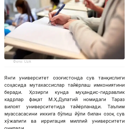
Фото: UzA
Янги университет Қозоғистонда сув танқислиги
соҳасида мутахассислар тайёрлаш имкониятини
беради. Ҳозирги кунда муҳандис-гидравлик
кадрлар фақат М.Ҳ.Дулатий номидаги Тараз
вилоят университетида тайёрланади. Таълим
муассасасини иккига бўлиш йўли билан Қозоқ сув
хўжалиги ва ирригация миллий университети
очилади.