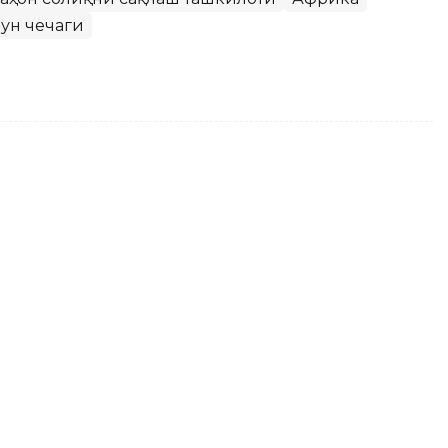
ун чечаги
умат - эски муаммолар
инг янги бош вазири ноқонуний муҳожирларни
тармер муваффақиятсизликка учраган кўп
тмоқда. Унинг ўрнига ҳукумат раҳбари янги
роқ бу ташаббус бошпана излаётган қочқинлар