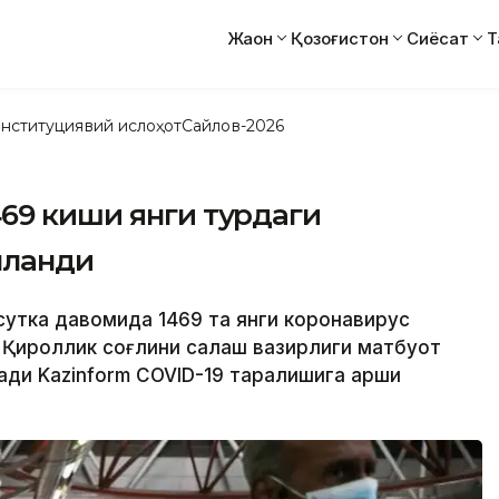
Жаҳон
Қозоғистон
Сиёсат
Т
нституциявий ислоҳот
Сайлов-2026
69 киши янги турдаги
лланди
сутка давомида 1469 та янги коронавирус
а Қироллик соғлиқни сақлаш вазирлиги матбуот
ди Kazinform COVID-19 тарқалишига қарши