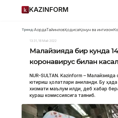
KAZINFORM
Ақорда
Тайинлов
Ҳодиса
Қонун ва интизом
Ко
Тренд:
13:31, 18 Май 2022
Малайзияда бир кунда 14
коронавирус билан каса
NUR-SULTAN. Kazinform – Малайзияда 
юқтириш ҳолатлари аниқланди. Бу ҳақд
хизмати маълум қилди, деб хабар бера
кураш комиссиясига таяниб.