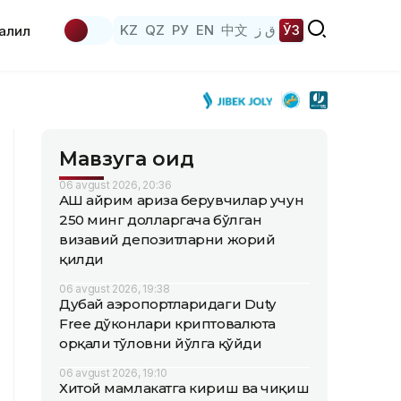
KZ
QZ
РУ
EN
中文
ق ز
ЎЗ
аҳлил
Мавзуга оид
06 avgust 2026, 20:36
АҚШ айрим ариза берувчилар учун
250 минг долларгача бўлган
визавий депозитларни жорий
қилди
06 avgust 2026, 19:38
Дубай аэропортларидаги Duty
Free дўконлари криптовалюта
орқали тўловни йўлга қўйди
06 avgust 2026, 19:10
Хитой мамлакатга кириш ва чиқиш