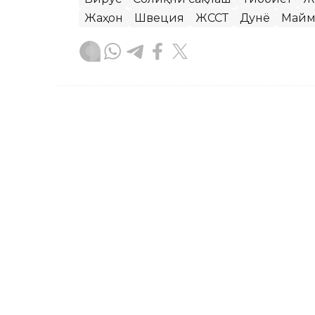
Жаҳон
Швеция
ЖССТ
Дунё
Майм
Жарасқан Нұрыбаев
Муаллиф
10:38, 16 Июл 2024
Буюк Британия: Янги ҳук
LONDON. Kazinform — Буюк Британиян
Руандага юбормайдиган бўлди. Кир С
миллион фунт стерлинг режасидан қай
чегара назорати хизматини тузади. Би