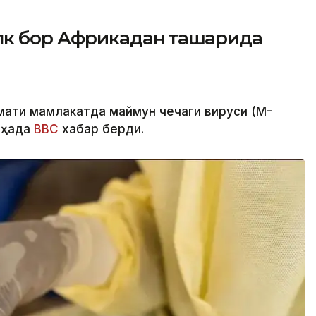
лк бор Африкадан ташқарида
мати мамлакатда маймун чечаги вируси (M-
 ҳақда
BBC
хабар берди.