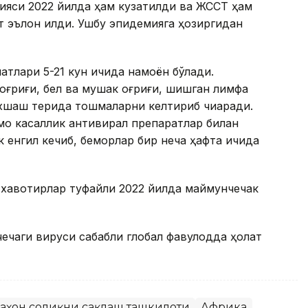
ияси 2022 йилда ҳам кузатилди ва ЖССТ ҳам
т эълон қилди. Ушбу эпидемияга ҳозиргидан
атлари 5-21 кун ичида намоён бўлади.
оғриғи, бел ва мушак оғриғи, шишган лимфа
 ўхшаш терида тошмаларни келтириб чиқаради.
мо касаллик антивирал препаратлар билан
 енгил кечиб, беморлар бир неча ҳафта ичида
қ хавотирлар туфайли 2022 йилда маймунчечак
ечаги вируси сабабли глобал фавқулодда ҳолат
аҳон соғлиқни сақлаш ташкилоти
Африка