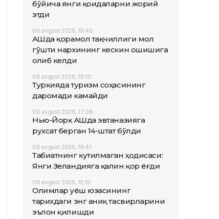
бўйича янги қоидаларни жорий
этди
06 avgust 2026, 18:40
АҚШда қорамол тақчиллиги мол
гўшти нархининг кескин ошишига
олиб келди
06 avgust 2026, 18:10
Туркияда туризм соҳасининг
даромади камайди
06 avgust 2026, 17:38
Нью-Йорк АҚШда эвтаназияга
рухсат берган 14-штат бўлди
06 avgust 2026, 16:41
Табиатнинг кутилмаган ҳодисаси:
Янги Зеландияга қалин қор ёғди
06 avgust 2026, 15:10
Олимлар Қуёш юзасининг
тарихдаги энг аниқ тасвирларини
эълон қилишди