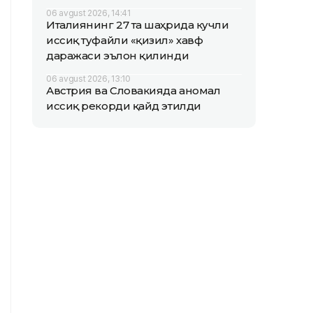
06 avgust 2026, 14:41
Италиянинг 27 та шаҳрида кучли
иссиқ туфайли «қизил» хавф
даражаси эълон қилинди
06 avgust 2026, 13:10
Австрия ва Словакияда аномал
иссиқ рекорди қайд этилди