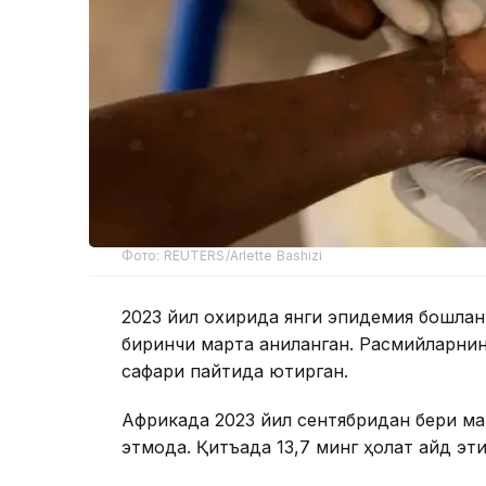
Фото: REUTERS/Arlette Bashizi
2023 йил охирида янги эпидемия бошлан
биринчи марта аниқланган. Расмийларни
сафари пайтида юқтирган.
Африкада 2023 йил сентябридан бери ма
этмоқда. Қитъада 13,7 минг ҳолат қайд эт