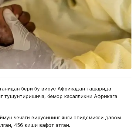
ганидан бери бу вирус Африкадан ташқарида
нг тушунтиришича, бемор касалликни Африкага
ймун чечаги вирусининг янги эпидемияси давом
илган, 456 киши вафот этган.