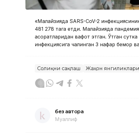
«Малайзияда SARS-CoV-2 инфекциясининг
481 278 тага етди. Малайзияда пандеми
асоратларидан вафот этган. Ўтган сутк
инфекциясига чалинган 3 нафар бемор ва
Соғлиқни сақлаш
Жаҳон янгиликлар
без автора
Муаллиф