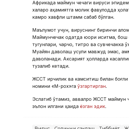
Африкада маймун чечаги вируси эпидем
халқаро аҳамиятга молик фавқулодда ҳола
камроқ хавфли штамм сабаб бўлган.
Маълумот учун, вируснинг биринчи алом
Маймунчечак одатда юқори иситма, бош 
тугунлари, чарчоқ, титроқ ва сувчечакка
Муайян даволаш усули мавжуд эмас, ам
даволанади. Аксарият ҳолларда касаллик
тузалиб кетади.
ЖССТ ирқчилик ва камситиш билан боғли
номини «М-pox»га
ўзгартирган
.
Эслатиб ўтамиз, аввалроқ ЖССТ маймун ч
эълон қилгани ҳақида
ёзган эдик
.
Вирус
Соғлиқни сақлаш
Тиббиёт
Ж