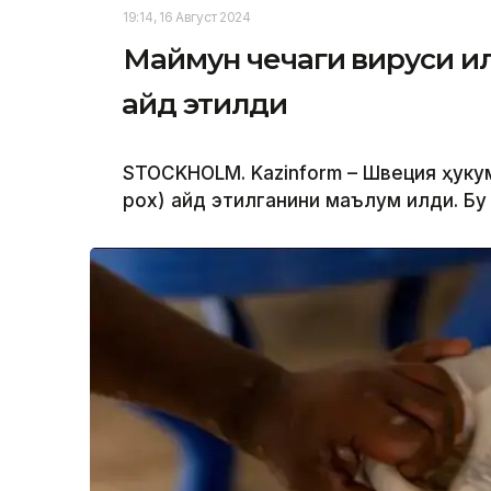
19:14, 16 Август 2024
Маймун чечаги вируси и
қайд этилди
STOCKHOLM. Kazinform – Швеция ҳуку
pox) қайд этилганини маълум қилди. Бу