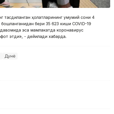
 тасдиқланган ҳолатларининг умумий сони 4
я бошланганидан бери 35 623 киши COVID-19
а давомида эса мамлакатда коронавирус
фот этди», - дейилади хабарда.
и
Дунё