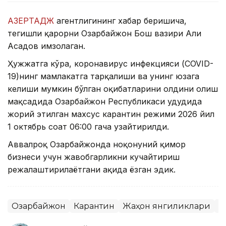
АЗЕРТАДЖ
агентлигининг хабар беришича,
тегишли қарорни Озарбайжон Бош вазири Али
Асадов имзолаган.
Ҳужжатга кўра, коронавирус инфекцияси (COVID-
19)нинг мамлакатга тарқалиши ва унинг юзага
келиши мумкин бўлган оқибатларини олдини олиш
мақсадида Озарбайжон Республикаси ҳудудида
жорий этилган махсус карантин режими 2026 йил
1 октябрь соат 06:00 гача узайтирилди.
Аввалроқ Озарбайжонда ноқонуний қимор
бизнеси учун жавобгарликни кучайтириш
режалаштирилаётгани ҳақида ёзган эдик.
Озарбайжон
Карантин
Жаҳон янгиликлари
К