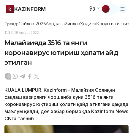
KAZINFORM
ЎЗ
Сайлов-2026
Ақорда
Тайинлов
Ҳодиса
Қонун ва интизо
Тренд:
11:36, 18 Август 2022
Малайзияда 3516 та янги
коронавирус юқтириш ҳолати қайд
этилган
KUALA LUMPUR. Kazinform - Малайзия Соғлиқни
сақлаш вазирлиги чоршанба куни 3516 та янги
коронавирус юқтириш ҳолати қайд этилгани ҳақида
маълум қилди, дея хабар бермоқда Kazinform News
CNга таяниб.