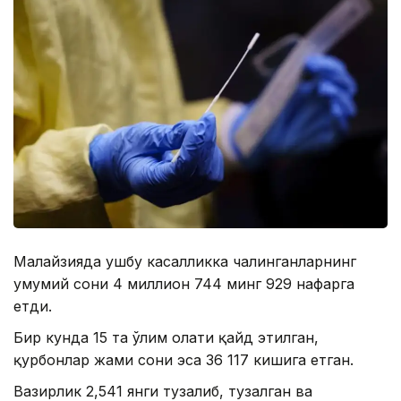
Малайзияда ушбу касалликка чалинганларнинг
умумий сони 4 миллион 744 минг 929 нафарга
етди.
Бир кунда 15 та ўлим ҳолати қайд этилган,
қурбонлар жами сони эса 36 117 кишига етган.
Вазирлик 2,541 янги тузалиб, тузалган ва