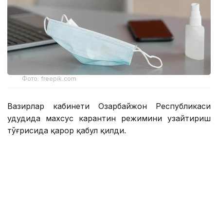
Фото: freepik.com
Вазирлар кабинети Озарбайжон Республикаси
ҳудудида махсус карантин режимини узайтириш
тўғрисида қарор қабул қилди.
Тегишли қарорни Бош вазир Али Асадов
имзолади.
Қарорга кўра, мамлакатда коронавирус
инфекцияси (COVID-19) тарқалишининг олдини
олиш ва унинг мумкин бўлган оқибатлари
мақсадида Озарбайжон Республикаси ҳудудида