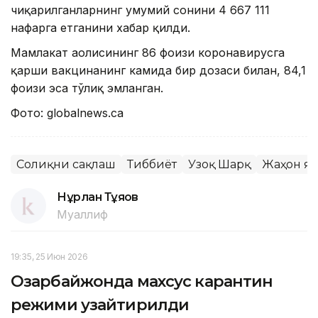
чиқарилганларнинг умумий сонини 4 667 111
нафарга етганини хабар қилди.
Мамлакат аҳолисининг 86 фоизи коронавирусга
қарши вакцинанинг камида бир дозаси билан, 84,1
фоизи эса тўлиқ эмланган.
Фото: globalnews.ca
Соғлиқни сақлаш
Тиббиёт
Узоқ Шарқ
Жаҳон я
Нұрлан Тұяқов
Муаллиф
19:35, 25 Июн 2026
Озарбайжонда махсус карантин
режими узайтирилди