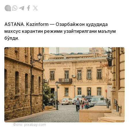
ASTANA. Kazinform — Озарбайжон ҳудудида
махсус карантин режими узайтирилгани маълум
бўлди.
Фото: pixabay.com