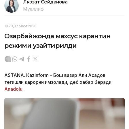
Ляззат Сейданова
Муаллиф
18:20, 17 Март 2026
Озарбайжонда махсус карантин
режими узайтирилди
ASTANА. Кazinform – Бош вазир Али Асадов
тегишли қарорни имзолади, деб хабар беради
Аnadolu
.