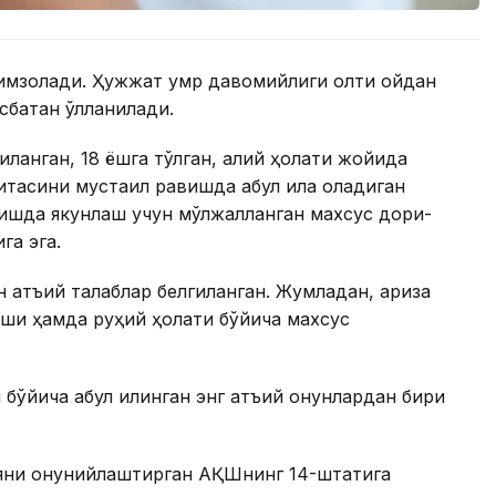
 имзолади. Ҳужжат умр давомийлиги олти ойдан
батан қўлланилади.
қланган, 18 ёшга тўлган, ақлий ҳолати жойида
тасини мустақил равишда қабул қила оладиган
ишда якунлаш учун мўлжалланган махсус дори-
га эга.
 қатъий талаблар белгиланган. Жумладан, ариза
и ҳамда руҳий ҳолати бўйича махсус
йича қабул қилинган энг қатъий қонунлардан бири
яни қонунийлаштирган АҚШнинг 14-штатига