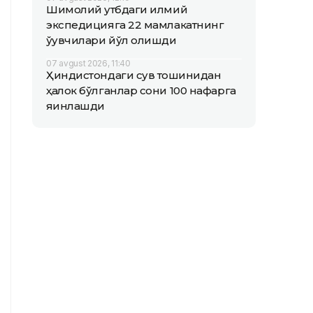
Шимолий қутбдаги илмий
экспедицияга 22 мамлакатнинг
ўқувчилари йўл олишди
07 avgust 2026, 11:40
Ҳиндистондаги сув тошқинидан
ҳалок бўлганлар сони 100 нафарга
яқинлашди