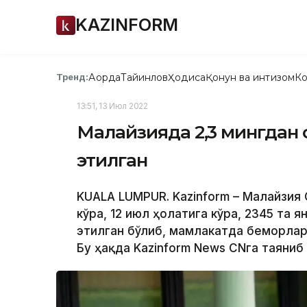
KAZINFORM
Ақорда
Тайинлов
Ҳодиса
Қонун ва интизом
Ко
Тренд:
13:51, 13 Июл 2022
Малайзияда 2,3 мингдан о
этилган
KUALA LUMPUR. Kazinform – Малайзия
кўра, 12 июл ҳолатига кўра, 2345 та 
этилган бўлиб, мамлакатда беморлар
Бу ҳақда Kazinform News CNга таяниб