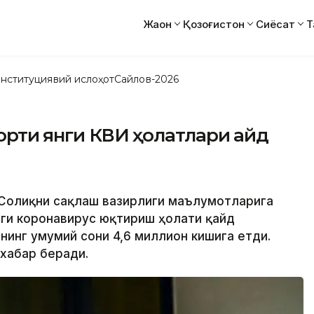
Жаҳон
Қозоғистон
Сиёсат
Т
нституциявий ислоҳот
Сайлов-2026
ртиқ янги КВИ ҳолатлари қайд
 Соғлиқни сақлаш вазирлиги маълумотларига
янги коронавирус юқтириш ҳолати қайд
нинг умумий сони 4,6 миллион кишига етди.
 хабар беради.