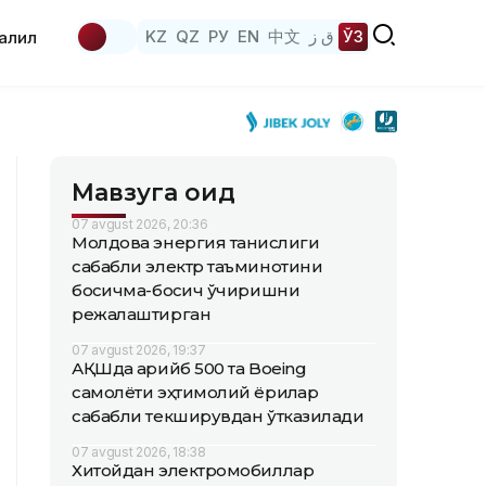
KZ
QZ
РУ
EN
中文
ق ز
ЎЗ
аҳлил
Мавзуга оид
07 avgust 2026, 20:36
Молдова энергия танқислиги
сабабли электр таъминотини
босқичма-босқич ўчиришни
режалаштирган
07 avgust 2026, 19:37
АҚШда қарийб 500 та Boeing
самолёти эҳтимолий ёриқлар
сабабли текширувдан ўтказилади
07 avgust 2026, 18:38
Хитойдан электромобиллар