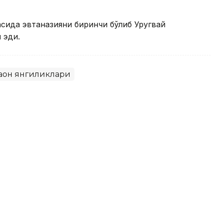
асида эвтаназияни биринчи бўлиб Уругвай
 эди.
ҳон янгиликлари
арда замонавий травматология