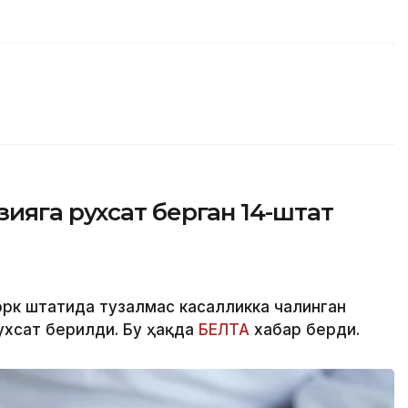
ияга рухсат берган 14-штат
рк штатида тузалмас касалликка чалинган
ухсат берилди. Бу ҳақда
БЕЛТА
хабар берди.