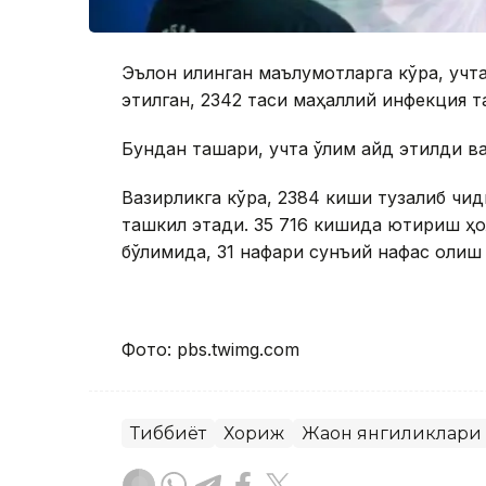
Эълон қилинган маълумотларга кўра, учта
этилган, 2342 таси маҳаллий инфекция 
Бундан ташқари, учта ўлим қайд этилди в
Вазирликга кўра, 2384 киши тузалиб чиқд
ташкил этади. 35 716 кишида юқтириш ҳо
бўлимида, 31 нафари сунъий нафас олиш 
Фото: pbs.twimg.com
Тиббиёт
Хориж
Жаҳон янгиликлари