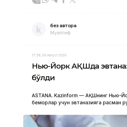
без автора
Муаллиф
17:38, 06 Август 2026
Нью-Йорк АҚШда эвтаназ
бўлди
ASTANA. Kazinform — АҚШнинг Нью-Йо
беморлар учун эвтаназияга расман р