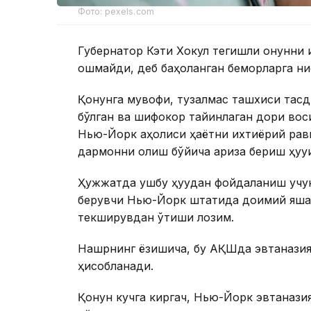
Фото: pexels.com
Губернатор Кэти Хокул тегишли қонунни
ошмайди, деб баҳоланган беморларга нис
Қонунга мувофиқ, тузалмас ташхиси тасди
бўлган ва шифокор тайинлаган дори воси
Нью-Йорк аҳолиси ҳаётни ихтиёрий рав
дармонни олиш бўйича ариза бериш ҳуқуқи
Ҳужжатда ушбу ҳуқуқдан фойдаланиш учун
берувчи Нью-Йорк штатида доимий яшаш
текширувдан ўтиши лозим.
Нашрнинг ёзишича, бу АҚШда эвтаназия бў
ҳисобланади.
Қонун кучга киргач, Нью-Йорк эвтанази