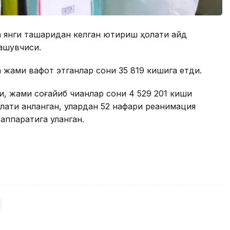
 янги ташқаридан келган юқтириш ҳолати қайд
ташувчиси.
а жами вафот этганлар сони 35 819 кишига етди.
и, жами соғайиб чиққанлар сони 4 529 201 киши
лати анқланган, улардан 52 нафари реанимация
аппаратига уланган.