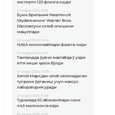
экспорти 120 фоизга ошди
07 avgust 2026, 18:10
Буюк Британия Paramount
Skydanceнинг Warner Bros.
Discoveryни сотиб олишини
маъқуллади
07 avgust 2026, 16:34
NASA космонавтлари фазога чиқди
07 avgust 2026, 14:37
Таиландда ўқувчи мактабда ўқ узди:
етти киши ҳалок бўлди
07 avgust 2026, 13:39
Хитой Марсдан олиб келинадиган
тупроқни ўрганиш учун махсус
лаборатория қуради
07 avgust 2026, 12:38
Туркияда 5G абонентлари сони
44,5 миллионга етди
07 avgust 2026, 12:10