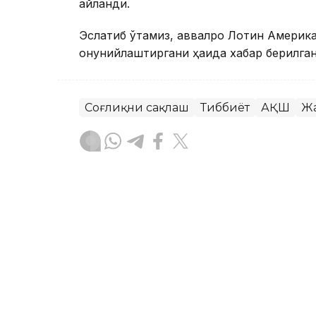
айланди.
Эслатиб ўтамиз, аввалроқ Лотин Америк
қонунийлаштиргани ҳақида хабар берилган
Соғлиқни сақлаш
Тиббиёт
АҚШ
Жа
Ляззат Сейданова
Муаллиф
09:08, 06 Август 2026
2027 йилга қадар ҳудудл