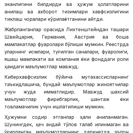
эканлигини билдирди ва ҳужум ҳолатларини
аниқлаш ва ахборот тизимлари хавфсизлигини
тиклаш чоралари кўрилаётганини айтди.
Жабрланганлар орасида Лихтенштейндан ташқари
Швейцария, Германия, Австрия ва бошқа
мамлакатлар фуқаролари бўлиши мумкин. Реестрда
уларнинг исмлари, туғилган саналари, фуқаролиги,
яшаш мамлакати ва компания ёки фонддаги роли
ҳақидаги маълумотлар мавжуд.
Киберхавфсизлик бўйича мутахассисларнинг
таъкидлашича, бундай маълумотлар жиноятчилар
учун жуда қимматлидир. Мавжуд шахсий
маълумотлар фирибгарлик, шантаж ёки
товламачилик учун ишлатилиши мумкин.
Ҳужумни содир этганлар ҳали аниқланмаган.
Шунингдек, ҳеч қандай тўлов талаб қилинмаган ва
ўғирланган маълумотларнинг даркнетда эълон