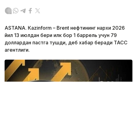
ASTANА. Кazinform – Brent нефтининг нархи 2026
йил 13 июлдан бери илк бор 1 баррель учун 79
доллардан пастга тушди, деб хабар беради ТАСС
агентлиги.