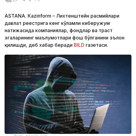
ASTANА. Кazinform – Лихтенштейн расмийлари
давлат реестрига кенг кўламли киберҳужум
натижасида компаниялар, фондлар ва траст
эгаларининг маълумотлари фош бўлганини эълон
қилишди, деб хабар беради
BILD
газетаси.