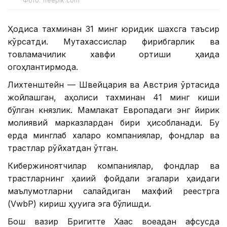
Фото: freepik.com
Ҳодиса тахминан 31 минг юридик шахсга таъсир
кўрсатди. Мутахассислар фирибгарлик ва
товламачилик хавфи ортиши ҳақида
огоҳлантирмоқда.
Лихтенштейн — Швейцария ва Австрия ўртасида
жойлашган, аҳолиси тахминан 41 минг киши
бўлган князлик. Мамлакат Европадаги энг йирик
молиявий марказлардан бири ҳисобланади. Бу
ерда минглаб халқаро компаниялар, фондлар ва
трастлар рўйхатдан ўтган.
Кибержиноятчилар компаниялар, фондлар ва
трастларнинг ҳақиқий фойдали эгалари ҳақидаги
маълумотларни сақлайдиган махфий реестрга
(VwbP) кириш ҳуқуқига эга бўлишди.
Бош вазир Бригитте Хаас воқеадан афсусда