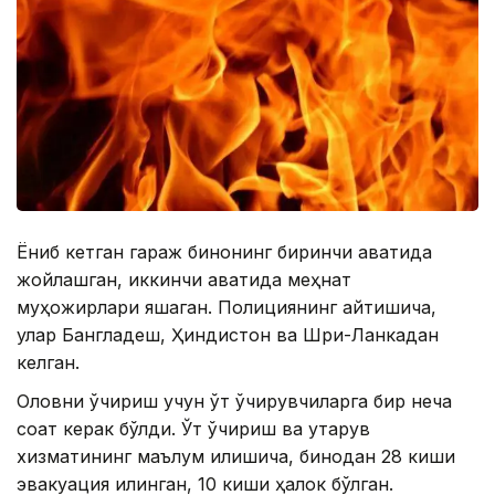
Ёниб кетган гараж бинонинг биринчи қаватида
жойлашган, иккинчи қаватида меҳнат
муҳожирлари яшаган. Полициянинг айтишича,
улар Бангладеш, Ҳиндистон ва Шри-Ланкадан
келган.
Оловни ўчириш учун ўт ўчирувчиларга бир неча
соат керак бўлди. Ўт ўчириш ва қутқарув
хизматининг маълум қилишича, бинодан 28 киши
эвакуация қилинган, 10 киши ҳалок бўлган.