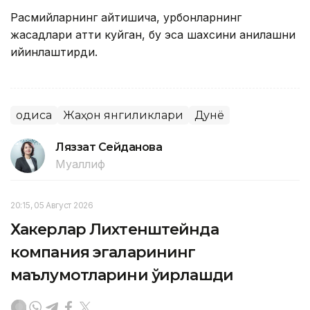
Расмийларнинг айтишича, қурбонларнинг
жасадлари қаттиқ куйган, бу эса шахсини аниқлашни
қийинлаштирди.
Ҳодиса
Жаҳон янгиликлари
Дунё
Ляззат Сейданова
Муаллиф
20:15, 05 Август 2026
Хакерлар Лихтенштейнда
компания эгаларининг
маълумотларини ўғирлашди