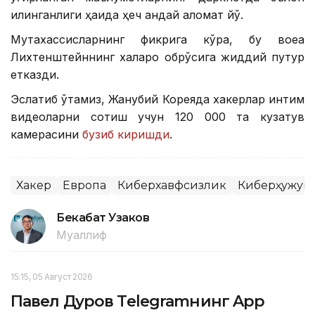
қилинганлиги ҳақида ҳеч қандай аломат йўқ.
Мутахассисларнинг фикрига кўра, бу воқеа
Лихтенштейннинг халқаро обрўсига жиддий путур
етказди.
Эслатиб ўтамиз, Жанубий Кореяда хакерлар интим
видеоларни сотиш учун 120 000 та кузатув
камерасини
бузиб киришди
.
Хакер
Европа
Киберхавфсизлик
Киберҳужум
Бекабат Узаков
Муаллиф
15:15, 05 Август 2026
Павел Дуров Telegramнинг App