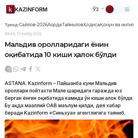
KAZINFORM
ЎЗ
Сайлов-2026
Ақорда
Тайинлов
Ҳодиса
Қонун ва интизо
Тренд:
08:49, 11 Ноябр 2022
Мальдив оролларидаги ёнғин
оқибатида 10 киши ҳалок бўлди
ASTANA. Kazinform – Пайшанба куни Мальдив
ороллари пойтахти Мале шаҳридаги гаражда юз
берган ёнғин оқибатида камида ўн киши ҳалок бўлди.
Бу ҳақда маҳаллий ОАВ маълум қилди, дея хабар
беради Kazinform «Синьхуа» агентлигига таяниб.