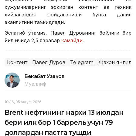
ҳужумчиларнинг эскирган контент ва техник
ҳийлалардан фойдаланиши бунга далил
эканлигини таъкидлади.
Эслатиб ўтамиз, Павел Дуровнинг бойлиги бир
йил ичида 2,5 баравар
камайди
.
Контент
Павел Дуров
Telegram
Жаҳон янгили
Бекабат Узаков
Муаллиф
10:36, 05 Август 2026
Brent нефтининг нархи 13 июлдан
бери илк бор 1 баррель учун 79
доллардан пастга тушди