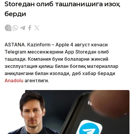
Storeдан олиб ташланишига изоҳ
берди
ASTANА. Кazinform – Apple 4 август кечаси
Telegram мессенжерини App Storeдан олиб
ташлади. Компания буни болаларни жинсий
эксплуатация қилиш билан боғлиқ материаллар
аниқлангани билан изоҳлади, деб хабар беради
Аnadolu
агентлиги.