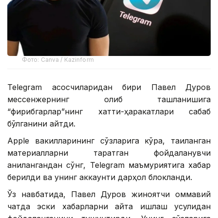
Фото: Canva / Kazinform
Telegram асосчиларидан бири Павел Дуров
мессенжернинг олиб ташланишига
“фирибгарлар”нинг хатти-ҳаракатлари сабаб
бўлганини айтди.
Apple вакилларининг сўзларига кўра, тақиқланган
материалларни тарқатган фойдаланувчи
аниқлангандан сўнг, Telegram маъмуриятига хабар
берилди ва унинг аккаунти дарҳол блокланди.
Ўз навбатида, Павел Дуров жиноятчи оммавий
чатда эски хабарларни қайта ишлаш усулидан