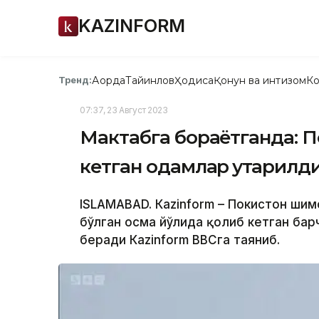
KAZINFORM
Ақорда
Тайинлов
Ҳодиса
Қонун ва интизом
Ко
Тренд:
07:37, 23 Август 2023
Мактабга бораётганда: П
кетган одамлар қутқарилд
ISLAMABAD. Кazinform – Покистон шим
бўлган осма йўлида қолиб кетган бар
беради Кazinform BBCга таяниб.