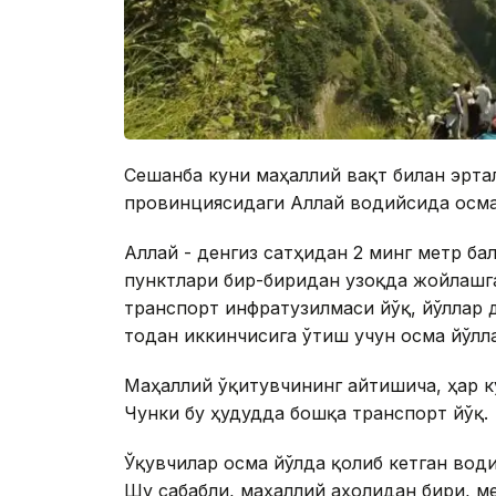
Сешанба куни маҳаллий вақт билан эрта
провинциясидаги Аллай водийсида осма
Аллай - денгиз сатҳидан 2 минг метр бал
пунктлари бир-биридан узоқда жойлашга
транспорт инфратузилмаси йўқ, йўллар 
тоғдан иккинчисига ўтиш учун осма йўл
Маҳаллий ўқитувчининг айтишича, ҳар ку
Чунки бу ҳудудда бошқа транспорт йўқ.
Ўқувчилар осма йўлда қолиб кетган води
Шу сабабли, маҳаллий аҳолидан бири, ме