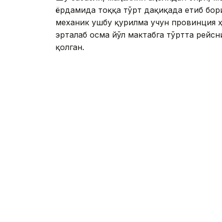
ёрдамида тоққа тўрт дақиқада етиб бор
механик ушбу қурилма учун провинция ҳ
эрталаб осма йўл мактабга тўртта рейс
қолган.