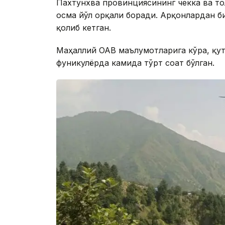
Пахтунхва провинциясининг чекка ва то
осма йўл орқали боради. Арқонлардан б
қолиб кетган.
Маҳаллий ОАВ маълумотларига кўра, қут
фуникулёрда камида тўрт соат бўлган.