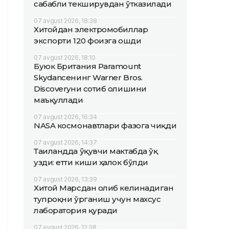
сабабли текширувдан ўтказилади
07 avgust 2026, 18:38
Хитойдан электромобиллар
экспорти 120 фоизга ошди
07 avgust 2026, 18:10
Буюк Британия Paramount
Skydanceнинг Warner Bros.
Discoveryни сотиб олишини
маъқуллади
07 avgust 2026, 16:34
NASA космонавтлари фазога чиқди
07 avgust 2026, 14:37
Таиландда ўқувчи мактабда ўқ
узди: етти киши ҳалок бўлди
07 avgust 2026, 13:39
Хитой Марсдан олиб келинадиган
тупроқни ўрганиш учун махсус
лаборатория қуради
07 avgust 2026, 12:38