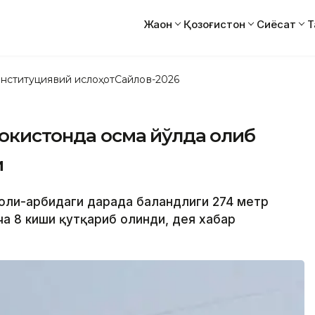
Жаҳон
Қозоғистон
Сиёсат
Т
нституциявий ислоҳот
Сайлов-2026
окистонда осма йўлда қолиб
и
оли-ғарбидаги дарада баландлиги 274 метр
ча 8 киши қутқариб олинди, дея хабар