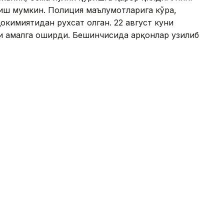
иш мумкин. Полиция маълумотларига кўра,
окимиятидан рухсат олган. 22 август куни
ни амалга оширди. Бешинчисида арқонлар узилиб