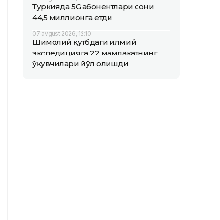
Туркияда 5G абонентлари сони
44,5 миллионга етди
07 avgust 2026, 12:10
Шимолий қутбдаги илмий
экспедицияга 22 мамлакатнинг
ўқувчилари йўл олишди