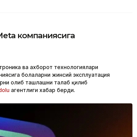
Меtа компаниясига
троника ва ахборот технологиялари
аниясига болаларни жинсий эксплуатация
рни олиб ташлашни талаб қилиб
dolu
агентлиги хабар берди.