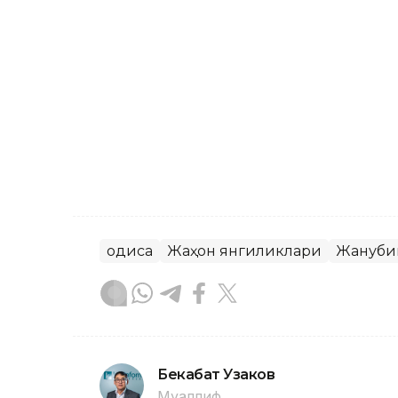
Ҳодиса
Жаҳон янгиликлари
Жануби
Бекабат Узаков
Муаллиф