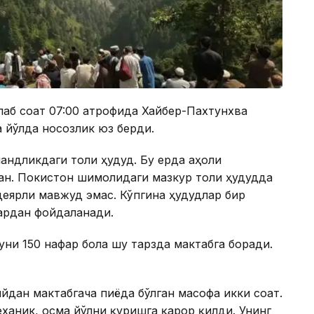
лаб соат 07:00 атрофида Хайбер-Пахтунхва
 йўлда носозлик юз берди.
андликдаги тоғли ҳудуд. Бу ерда аҳоли
н. Покистон шимолидаги мазкур тоғли ҳудудда
деярли мавжуд эмас. Кўпгина ҳудудлар бир
лардан фойдаланади.
ни 150 нафар бола шу тарзда мактабга боради.
йдан мактабгача пиёда бўлган масофа икки соат.
ханик, осма йўлни қуришга қарор қилди. Унинг