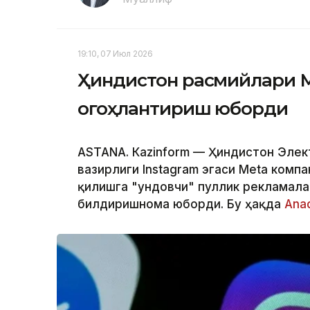
19:10, 07 Июл 2026
Ҳиндистон расмийлари 
огоҳлантириш юборди
ASTANА. Кazinform — Ҳиндистон Элек
вазирлиги Instagram эгаси Меtа комп
қилишга "ундовчи" пуллик рекламала
билдиришнома юборди. Бу ҳақда
Аna