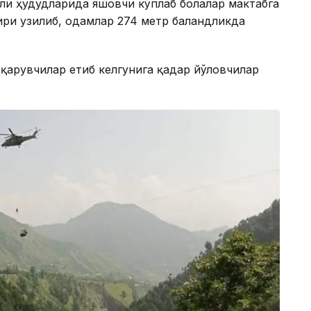
ғли ҳудудларида яшовчи кўплаб болалар мактабга
ири узилиб, одамлар 274 метр баландликда
қарувчилар етиб келгунига қадар йўловчилар