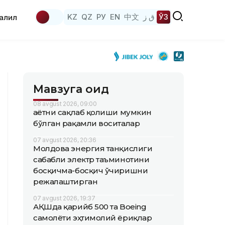
KZ
QZ
РУ
EN
中文
ق ز
ЎЗ
аҳлил
Мавзуга оид
08 avgust 2026, 09:00
Ҳаётни сақлаб қолиши мумкин
бўлган рақамли воситалар
07 avgust 2026, 20:36
Молдова энергия танқислиги
сабабли электр таъминотини
босқичма-босқич ўчиришни
режалаштирган
07 avgust 2026, 19:37
АҚШда қарийб 500 та Boeing
самолёти эҳтимолий ёриқлар