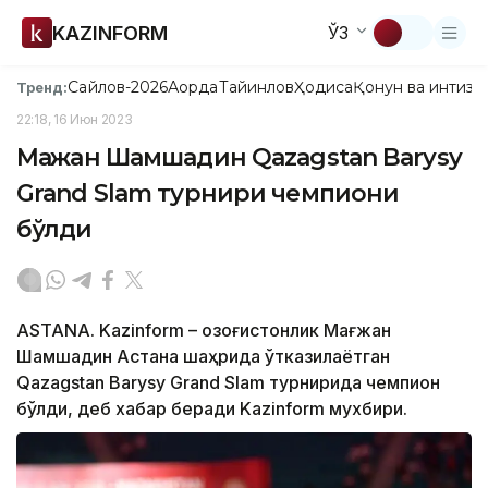
KAZINFORM
ЎЗ
Сайлов-2026
Ақорда
Тайинлов
Ҳодиса
Қонун ва интизо
Тренд:
22:18, 16 Июн 2023
Мағжан Шамшадин Qazagstan Barysy
Grand Slam турнири чемпиони
бўлди
ASTANA. Kazinform – Қозоғистонлик Мағжан
Шамшадин Астана шаҳрида ўтказилаётган
Qazagstan Barysy Grand Slam турнирида чемпион
бўлди, деб хабар беради Kazinform мухбири.