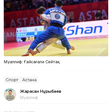
Муаллиф: Ғайсағали Сейтақ
Спорт
Астана
Жарасқан Нұрыбаев
Муаллиф