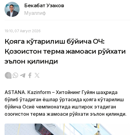
Бекабат Узаков
Муаллиф
19:10, 07 Август 2026
Қояга кўтарилиш бўйича ОЧ:
Қозоғистон терма жамоаси рўйхати
эълон қилинди
ASTANА. Кazinform – Хитойнинг Гуйян шаҳрида
бўлиб ўтадиган ёшлар ўртасида қояга кўтарилиш
бўйича Осиё чемпионатида иштирок этадиган
Қозоғистон терма жамоаси рўйхати эълон қилинди.