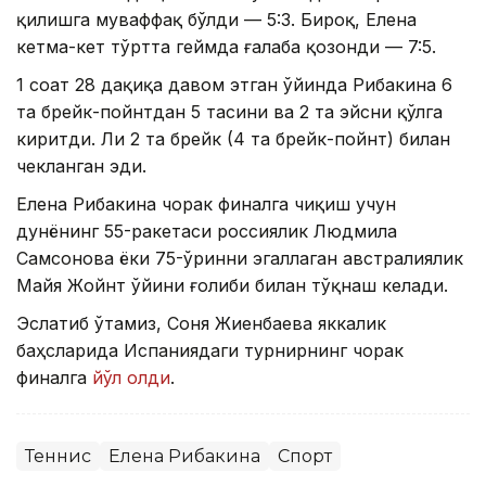
қилишга муваффақ бўлди — 5:3. Бироқ, Елена
кетма-кет тўртта геймда ғалаба қозонди — 7:5.
1 соат 28 дақиқа давом этган ўйинда Рибакина 6
та брейк-пойнтдан 5 тасини ва 2 та эйсни қўлга
киритди. Ли 2 та брейк (4 та брейк-пойнт) билан
чекланган эди.
Елена Рибакина чорак финалга чиқиш учун
дунёнинг 55-ракетаси россиялик Людмила
Самсонова ёки 75-ўринни эгаллаган австралиялик
Майя Жойнт ўйини ғолиби билан тўқнаш келади.
Эслатиб ўтамиз, Соня Жиенбаева яккалик
баҳсларида Испаниядаги турнирнинг чорак
финалга
йўл олди
.
Теннис
Елена Рибакина
Спорт