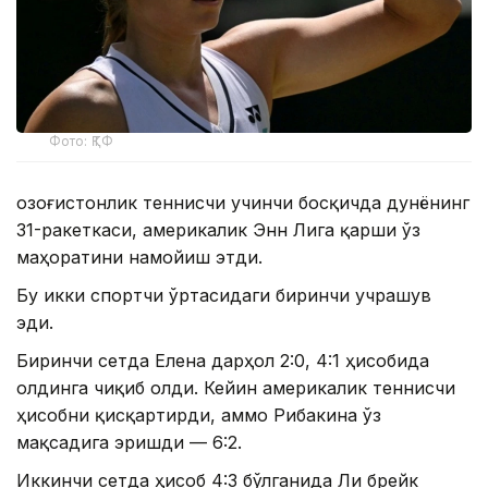
Фото: ҚТФ
Қозоғистонлик теннисчи учинчи босқичда дунёнинг
31-ракеткаси, америкалик Энн Лига қарши ўз
маҳоратини намойиш этди.
Бу икки спортчи ўртасидаги биринчи учрашув
эди.
Биринчи сетда Елена дарҳол 2:0, 4:1 ҳисобида
олдинга чиқиб олди. Кейин америкалик теннисчи
ҳисобни қисқартирди, аммо Рибакина ўз
мақсадига эришди — 6:2.
Иккинчи сетда ҳисоб 4:3 бўлганида Ли брейк