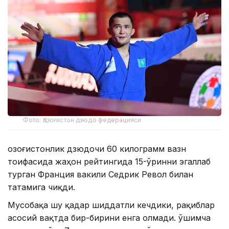
Фото: Қозоғистон дзюдо федерацияси
Қозоғистонлик дзюдочи 60 килограмм вазн
тоифасида жаҳон рейтингида 15-ўринни эгаллаб
турган Франция вакили Седрик Револ билан
татамига чиқди.
Мусобақа шу қадар шиддатли кечдики, рақиблар
асосий вақтда бир-бирини енга олмади. Қўшимча