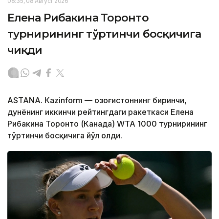
08:35, 08 Август 2026
Елена Рибакина Торонто
турнирининг тўртинчи босқичига
чиқди
ASTANА. Кazinform — Қозоғистоннинг биринчи,
дунёнинг иккинчи рейтингдаги ракеткаси Елена
Рибакина Торонто (Канада) WТА 1000 турнирининг
тўртинчи босқичига йўл олди.