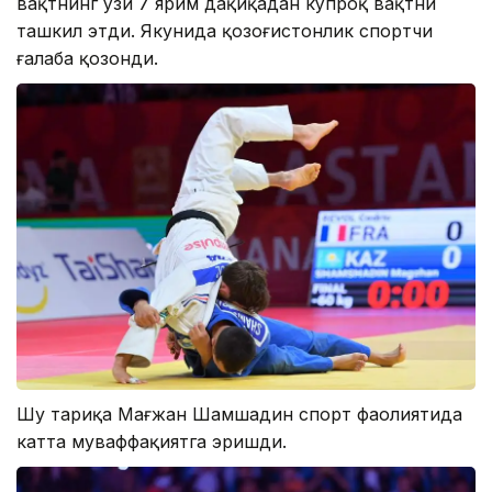
вақтнинг ўзи 7 ярим дақиқадан кўпроқ вақтни
ташкил этди. Якунида қозоғистонлик спортчи
ғалаба қозонди.
Шу тариқа Мағжан Шамшадин спорт фаолиятида
катта муваффақиятга эришди.