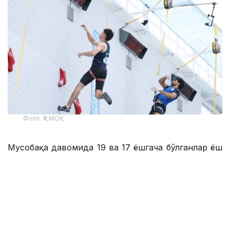
Фото: ҚР МОҚ
Мусобақа давомида 19 ва 17 ёшгача бўлганлар ёш
тоифаларида совринлар топширилади.
Евгений Ким, Матвей Павлов, Глеб Семёшкин,
Дмитрий Ананев, Алихан Татамбай, Рашид
Хайбуллин, Роман Курассов, Алексей Стребков,
Кимсан Цой, Яна Воитович, Лейла Геккеева,
Виктория Ильницкая, Амира Қайсар, Ралина