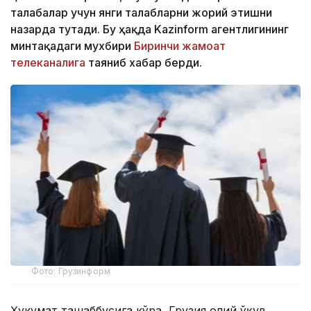
талабалар учун янги талабларни жорий этишни
назарда тутади. Бу ҳақда Kazinform агентлигининг
минтақадаги мухбири
Биринчи жамоат
телеканалига
таяниб хабар берди.
Фото: Грузинформ
Ҳукумат ташаббусига кўра, Грузия олий ўқув