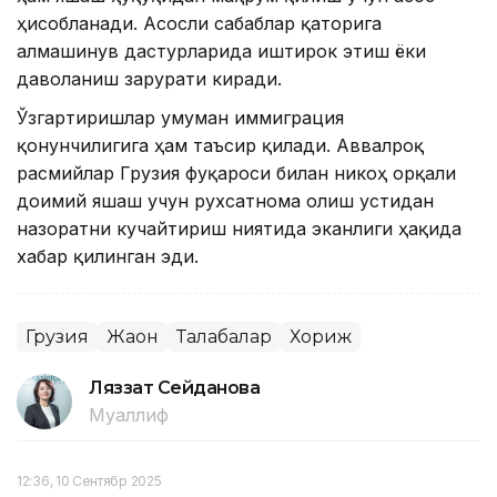
ҳисобланади. Асосли сабаблар қаторига
алмашинув дастурларида иштирок этиш ёки
даволаниш зарурати киради.
Ўзгартиришлар умуман иммиграция
қонунчилигига ҳам таъсир қилади. Аввалроқ
расмийлар Грузия фуқароси билан никоҳ орқали
доимий яшаш учун рухсатнома олиш устидан
назоратни кучайтириш ниятида эканлиги ҳақида
хабар қилинган эди.
Грузия
Жаҳон
Талабалар
Хориж
Ляззат Сейданова
Муаллиф
12:36, 10 Сентябр 2025