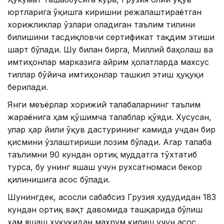
юртларига ўқишга киришни режалаштираётган
хорижликлар ўзлари оладиган таълим тилини
билишини тасдиқловчи сертификат тақдим этиши
шарт бўлади. Шу билан бирга, Миллий баҳолаш ва
имтиҳонлар марказига айрим ҳолатларда махсус
тиллар бўйича имтиҳонлар ташкил этиш ҳуқуқи
берилади.
Янги меъёрлар хорижий талабаларнинг таълим
жараёнига ҳам қўшимча талаблар қўяди. Хусусан,
улар ҳар йили ўқув дастурининг камида учдан бир
қисмини ўзлаштириши лозим бўлади. Агар талаба
таълимни 90 кундан ортиқ муддатга тўхтатиб
турса, бу унинг яшаш учун рухсатномаси бекор
қилинишига асос бўлади.
Шунингдек, асосли сабабсиз Грузия ҳудудидан 183
кундан ортиқ вақт давомида ташқарида бўлиш
ҳам яшаш ҳуқуқидан маҳрум қилиш учун асос