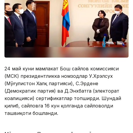
24 май куни мамлакат Бош сайлов комиссияси
(МСК) президентликка номзодлар У.Хүрэлсух
(Мўғулистон Халқ партияси), С.Эрдене
(Демократик партия) ва Д.Энхбатга (электорат
коалицияси) сертификатлар топширди. Шундай
қилиб, сайловга 16 кун қолганда сайловолди
ташвиқоти бошланди.