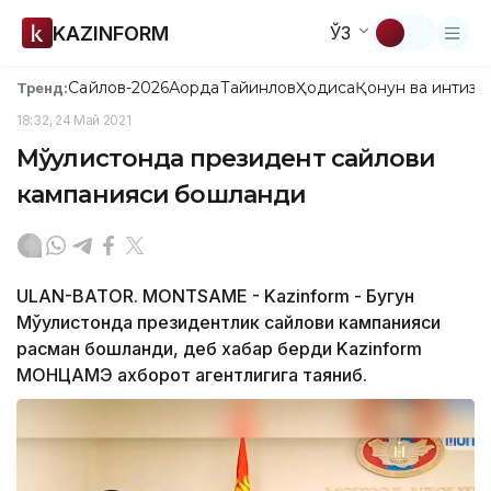
KAZINFORM
ЎЗ
Сайлов-2026
Ақорда
Тайинлов
Ҳодиса
Қонун ва интизо
Тренд:
18:32, 24 Май 2021
Мўғулистонда президент сайлови
кампанияси бошланди
ULAN-BATOR. MONTSAME - Kazinform - Бугун
Мўғулистонда президентлик сайлови кампанияси
расман бошланди, деб хабар берди Kazinform
МОНЦАМЭ ахборот агентлигига таяниб.