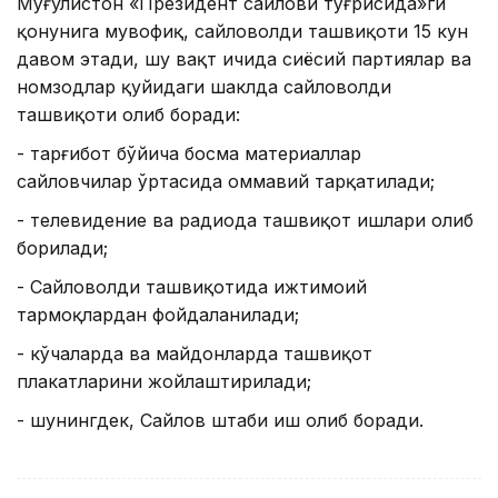
Мўғулистон «Президент сайлови тўғрисида»ги
қонунига мувофиқ, сайловолди ташвиқоти 15 кун
давом этади, шу вақт ичида сиёсий партиялар ва
номзодлар қуйидаги шаклда сайловолди
ташвиқоти олиб боради:
- тарғибот бўйича босма материаллар
сайловчилар ўртасида оммавий тарқатилади;
- телевидение ва радиода ташвиқот ишлари олиб
борилади;
- Сайловолди ташвиқотида ижтимоий
тармоқлардан фойдаланилади;
- кўчаларда ва майдонларда ташвиқот
плакатларини жойлаштирилади;
- шунингдек, Сайлов штаби иш олиб боради.