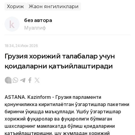
Хориж
Жаҳон янгиликлари
без автора
Муаллиф
18:34, 24 Июн 2026
Грузия хорижий талабалар учун
қоидаларни қатъийлаштиради
ASTANA. Kazinform - Грузия парламенти
қонунчиликка киритилаётган ўзгартишлар пакетини
биринчи ўқишда маъқуллади. Ушбу ўзгартишлар
хорижий фуқаролар ва фуқаролиги бўлмаган
шахсларнинг мамлакатда бўлиш қоидаларини
қатъийлаштиришни, шу жумладан хорижий