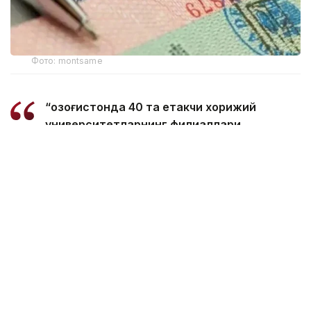
Фото: montsame
“Қозоғистонда 40 та етакчи хорижий
университетларнинг филиаллари
очилмоқда. Бугунги кунда
мамлакатимизда 31 минг 500 нафар
хорижлик талаба таҳсил олмоқда – бу
тарихий рекорддир. 2029 йилга бориб бу
сонни 150 мингга етказиш мақсад
қилинган. Бунинг учун хорижлик
талабалар, шунингдек, олимлар,
профессорлар, мутахассисларга виза
бериш тартибини қайта кўриб чиқишимиз
керак. Хорижлик талабалар учун кўп