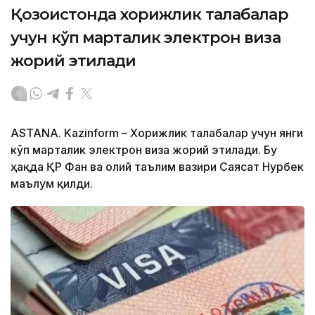
Қозоғистонда хорижлик талабалар
учун кўп марталик электрон виза
жорий этилади
ASTANA. Kazinform – Хорижлик талабалар учун янги
кўп марталик электрон виза жорий этилади. Бу
ҳақда ҚР Фан ва олий таълим вазири Саясат Нурбек
маълум қилди.