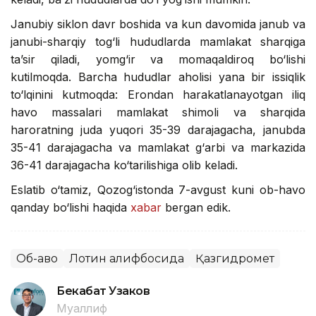
Janubiy siklon davr boshida va kun davomida janub va
janubi-sharqiy tog‘li hududlarda mamlakat sharqiga
ta’sir qiladi, yomg‘ir va momaqaldiroq bo‘lishi
kutilmoqda. Barcha hududlar aholisi yana bir issiqlik
to‘lqinini kutmoqda: Erondan harakatlanayotgan iliq
havo massalari mamlakat shimoli va sharqida
haroratning juda yuqori 35-39 darajagacha, janubda
35-41 darajagacha va mamlakat g‘arbi va markazida
36-41 darajagacha ko‘tarilishiga olib keladi.
Eslatib o‘tamiz, Qozog‘istonda 7-avgust kuni ob-havo
qanday bo‘lishi haqida
xabar
bergan edik.
Об-ҳаво
Лотин алифбосида
Қазгидромет
Бекабат Узаков
Муаллиф