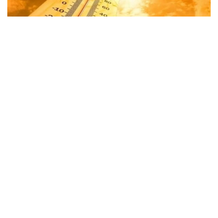
Фото: Казгидромет
Shu bilan birga, sinoptiklar tarqatgan ma’lumotga
ko‘ra, mamlakat sharqida, shuningdek janub va janubi-
sharqning tog‘li hududlarida momaqaldiroq bilan
yomg‘ir yog‘ishi kutilmoqda.
“Sharqiy hududlarda ayrim joylarda kuchli
yomg‘ir yog‘adi, do‘l yog‘ishi ham istisno
etilmaydi”, — deyiladi «Qazgidromet» matbuot
xizmati xabarida.