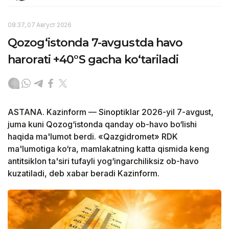
08:37, 07 Август 2026
Qozog‘istonda 7-avgustda havo
harorati +40°S gacha ko‘tariladi
ASTANA. Kazinform — Sinoptiklar 2026-yil 7-avgust,
juma kuni Qozog‘istonda qanday ob-havo bo‘lishi
haqida ma'lumot berdi. «Qazgidromet» RDK
ma'lumotiga ko‘ra, mamlakatning katta qismida keng
antitsiklon ta'siri tufayli yog‘ingarchiliksiz ob-havo
kuzatiladi, deb xabar beradi Kazinform.