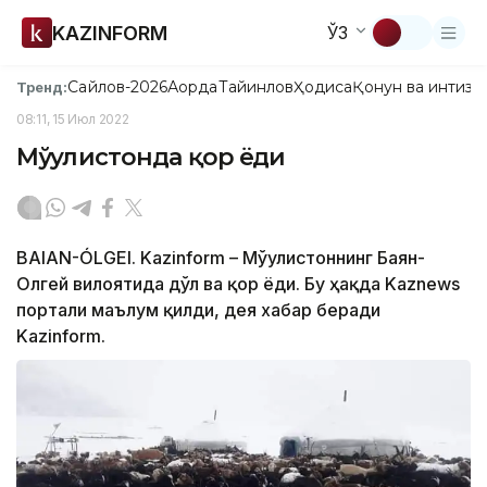
KAZINFORM
ЎЗ
Сайлов-2026
Ақорда
Тайинлов
Ҳодиса
Қонун ва интизо
Тренд:
08:11, 15 Июл 2022
Мўғулистонда қор ёғди
BAIAN-ÓLGEI. Kazinform – Мўғулистоннинг Баян-
Олгей вилоятида дўл ва қор ёғди. Бу ҳақда Kaznews
портали маълум қилди, дея хабар беради
Kazinform.