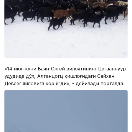
«14 июл куни Баян-Олгей вилоятининг Цагааннуур
ҳудудида дўл, Алтанцогц қишлоғидаги Сайхан
Девсег яйловига қор ёғди», - дейилади порталда.