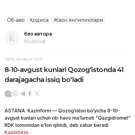
Об-ҳаво
Ҳодиса
Жаҳон янгиликлари
без автора
Муаллиф
08:05, 08 Август 2026
8-10-avgust kunlari Qozog‘istonda 41
darajagacha issiq bo‘ladi
ASTANA. Kazinform — Qozog‘iston bo‘yicha 8-10-
avgust kunlari uchun ob-havo ma’lumoti “Qazgidromet”
RDK tomonidan e’lon qilindi, deb xabar beradi
Kazinform
.