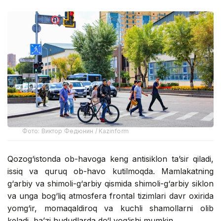
Фото: Виктор Федюнин / Kazinform
Qozog‘istonda ob-havoga keng antisiklon ta’sir qiladi,
issiq va quruq ob-havo kutilmoqda. Mamlakatning
g‘arbiy va shimoli-g‘arbiy qismida shimoli-g‘arbiy siklon
va unga bog‘liq atmosfera frontal tizimlari davr oxirida
yomg‘ir, momaqaldiroq va kuchli shamollarni olib
keladi, ba’zi hududlarda do‘l yog‘ishi mumkin.