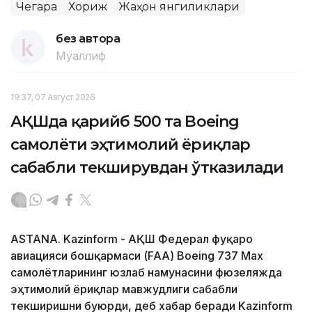
Чегара
Хориж
Жаҳон янгиликлари
без автора
Муаллиф
19:37, 07 Август 2026
АҚШда қарийб 500 та Boeing
самолёти эҳтимолий ёриқлар
сабабли текширувдан ўтказилади
ASTANA. Kazinform - АҚШ Федерал фуқаро
авиацияси бошқармаси (FAA) Boeing 737 Max
самолётларининг юзлаб намунасини фюзеляжда
эҳтимолий ёриқлар мавжудлиги сабабли
текширишни буюрди, деб хабар беради Kazinform