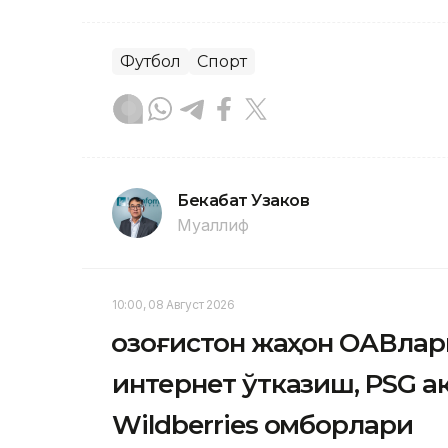
Футбол
Спорт
Бекабат Узаков
Муаллиф
10:00, 08 Август 2026
Қозоғистон жаҳон ОАВлар
интернет ўтказиш, PSG 
Wildberries омборлари