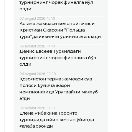
турнирнинг чорак финалга йўл
олди
07 avgust 2026, 10:10
Астана жамоаси велопойгачиси
Кристиан Скарони “Польша
тури”да иккинчи ўринни эгаллади
06 avgust 2026, 14:10
Денис Евсеев Туркиядаги
турнирнинг чорак финалига йўл
олди
06 avgust 2026, 13:39
Қозоғистон терма жамоаси сув
полоси бўйича жаҳон
чемпионатида Уругвайни мағлуб
этди
06 avgust 2026, 12:10
Елена Рибакина Торонто
турнирида қийин кечган ўйинда
ғалаба қозонди