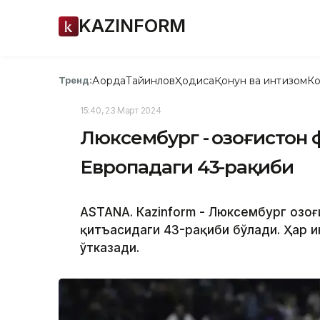
KAZINFORM
Ақорда
Тайинлов
Ҳодиса
Қонун ва интизом
Ко
Тренд:
15:40, 23 Март 2024
Люксембург - Қозоғистон
Европадаги 43-рақиби
ASTANА. Кazinform - Люксембург Қозо
қитъасидаги 43-рақиби бўлади. Ҳар и
ўтказади.