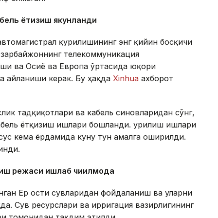
абель ётқизиш якунланди
автомагистрал қурилишининг энг қийин босқичи
 Озарбайжоннинг телекоммуникация
аши ва Осиё ва Европа ўртасида юқори
а айланиши керак. Бу ҳақда
Xinhua
ахборот
лик тадқиқотлари ва кабель синовларидан сўнг,
абель ётқизиш ишлари бошланди. Қурилиш ишлари
хсус кема ёрдамида куну тун амалга оширилди.
инди.
ниш режаси ишлаб чиқилмоқда
анган Ер ости сувларидан фойдаланиш ва уларни
а. Сув ресурслари ва ирригация вазирлигининг
и томонидан тақдим этилди.