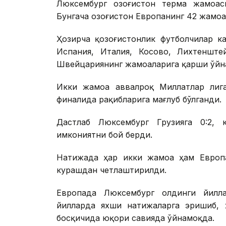
Люксембург Қозоғистон терма жамоас
Бунгача Қозоғистон Европанинг 42 жамоа
Ҳозирча қозоғистонлик футболчилар ка
Испания, Италия, Косово, Лихтенште
Швейцариянинг жамоаларига қарши ўйн
Икки жамоа аввалроқ Миллатлар лига
финалида рақибларига мағлуб бўлганди.
Дастлаб Люксембург Грузияга 0:2, к
имкониятни бой берди.
Натижада ҳар икки жамоа ҳам Европа
курашдан четлаштирилди.
Европада Люксембург олдинги йилла
йилларда яхши натижаларга эришиб, 
босқичида юқори савияда ўйнамоқда.