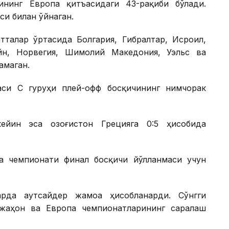
ининг Европа қитъасидаги 43-рақиби бўлади.
си билан ўйнаган.
тталар ўртасида Болгария, Гибралтар, Исроил,
йн, Норвегия, Шимолий Македония, Уэльс ва
амаган.
си С гуруҳи плей-офф босқичининг нимчорак
ейин эса Қозоғистон Грецияга 0:5 ҳисобида
 чемпионати финал босқичи йўлланмаси учун
рда аутсайдер жамоа ҳисобланарди. Сўнгги
жаҳон ва Европа чемпионатларининг саралаш