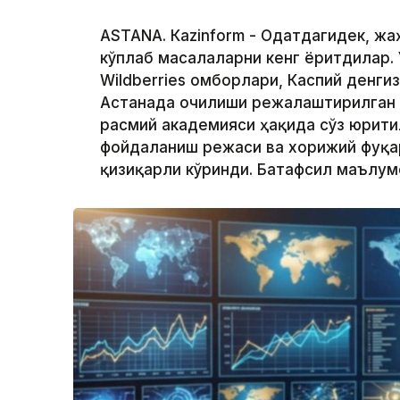
ASTANА. Кazinform - Одатдагидек, ж
кўплаб масалаларни кенг ёритдилар. 
Wildberries омборлари, Каспий денги
Астанада очилиши режалаштирилган
расмий академияси ҳақида сўз юрити
фойдаланиш режаси ва хорижий фуқа
қизиқарли кўринди. Батафсил маълу