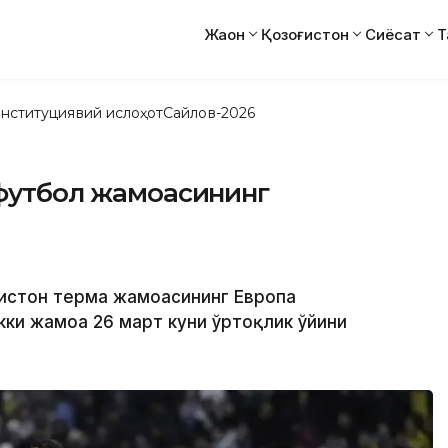
Жаҳон
Қозоғистон
Сиёсат
Т
нституциявий ислоҳот
Сайлов-2026
 футбол жамоасининг
ғистон терма жамоасининг Европа
кки жамоа 26 март куни ўртоқлик ўйини