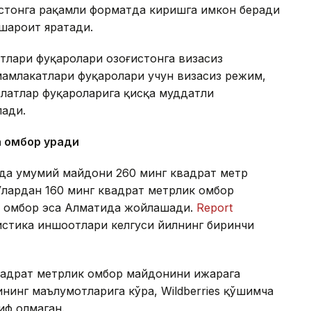
истонга рақамли форматда киришга имкон беради
 шароит яратади.
тлари фуқаролари Қозоғистонга визасиз
амлакатлари фуқаролари учун визасиз режим,
латлар фуқароларига қисқа муддатли
лади.
а омбор қуради
онда умумий майдони 260 минг квадрат метр
Улардан 160 минг квадрат метрлик омбор
ик омбор эса Алматида жойлашади.
Report
гистика иншоотлари келгуси йилнинг биринчи
квадрат метрлик омбор майдонини ижарага
нинг маълумотларига кўра, Wildberries қўшимча
иф олмаган.