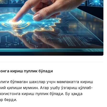
тонга кириш пуллик бўлади
олиги бўлмаган шахслар учун мамлакатга кириш
ий қилиши мумкин. Агар ушбу ўзгариш қўллаб-
зоғистонга кириш пуллик бўлади. Бу ҳақда
ар берди.