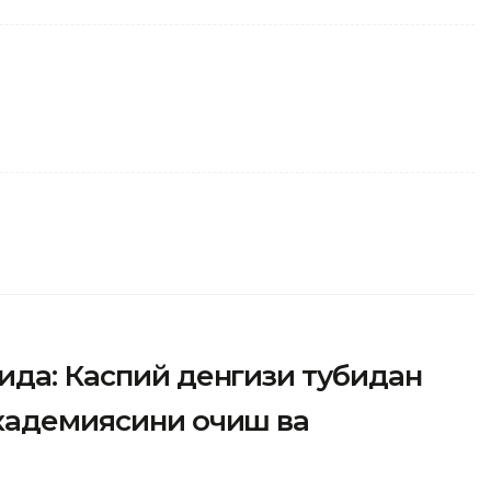
ида: Каспий денгизи тубидан
академиясини очиш ва