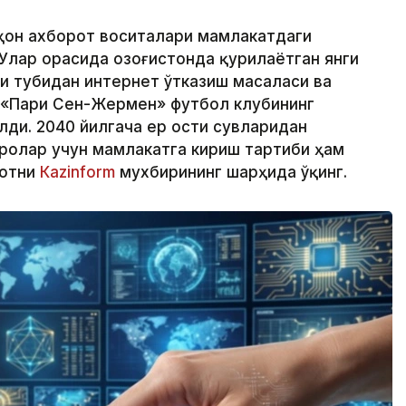
аҳон ахборот воситалари мамлакатдаги
Улар орасида Қозоғистонда қурилаётган янги
зи тубидан интернет ўтказиш масаласи ва
 «Пари Сен-Жермен» футбол клубининг
лди. 2040 йилгача ер ости сувларидан
ролар учун мамлакатга кириш тартиби ҳам
мотни
Кazinform
мухбирининг шарҳида ўқинг.