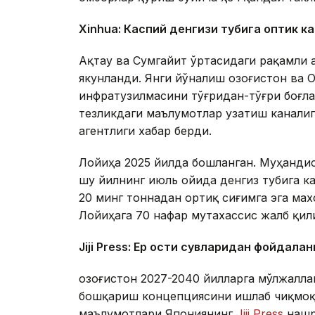
Xinhuа: Каспий денгизи тубига оптик к
Ақтау ва Сумгайит ўртасидаги рақамли 
якунланди. Янги йўналиш Қозоғистон ва
инфратузилмасини тўғридан-тўғри боғл
тезликдаги маълумотлар узатиш каналиг
агентлиги хабар берди.
Лойиҳа 2025 йилда бошланган. Муҳандис
шу йилнинг июль ойида денгиз тубига к
20 минг тоннадан ортиқ сиғимга эга ма
Лойиҳага 70 нафар мутахассис жалб қил
Jiji Press: Ер ости сувларидан фойдала
Қозоғистон 2027-2040 йилларга мўлжалл
бошқариш концепциясини ишлаб чиқмоқд
маълумотлари Япониянинг
Jiji Press
нашр