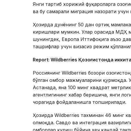
Янги тартиб хорижий фуқароларга Қозоғ
ва бу самарали миграция назорати учун
Ҳозирда дунёнинг 50 дан ортиқ мамлака
киришлари мумкин. Улар орасида МДҲ м
шунингдек, Европа Иттифоқига аъзо дав
ташрифлар учун визасиз режим қўллани
Report: Wildberries Қозоғистонда иккит
Россиянинг Wildberries бозори Қозоғист
бўлган омбор мажмуаларини қурмоқда. 
Астанада, яна 100 минг квадрат метрл
агентлигининг хабар беришича, янги ло
чорагида фойдаланишга топширилади.
Ҳозирда Wildberries тахминан 46 минг 
олмоқда. Савдо ва интеграция вазирлиги
омборлар қуриш бўйича ҳеч қандай такл