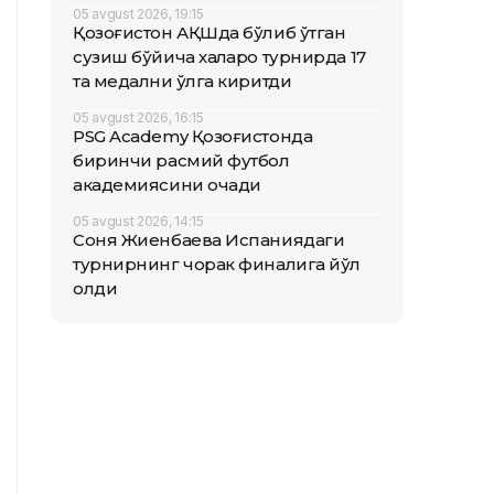
05 avgust 2026, 19:15
Қозоғистон АҚШда бўлиб ўтган
сузиш бўйича халқаро турнирда 17
та медални қўлга киритди
05 avgust 2026, 16:15
PSG Academy Қозоғистонда
биринчи расмий футбол
академиясини очади
05 avgust 2026, 14:15
Соня Жиенбаева Испаниядаги
турнирнинг чорак финалига йўл
олди