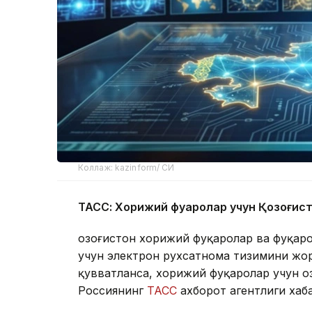
Коллаж: kazinform/ СИ
ТАСС: Хорижий фуқаролар учун Қозоғис
Қозоғистон хорижий фуқаролар ва фуқар
учун электрон рухсатнома тизимини жор
қувватланса, хорижий фуқаролар учун Қо
Россиянинг
ТАСС
ахборот агентлиги хаб