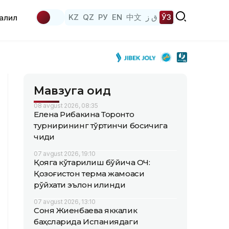
KZ
QZ
РУ
EN
中文
ق ز
ЎЗ
аҳлил
Мавзуга оид
08 avgust 2026, 08:35
Елена Рибакина Торонто
турнирининг тўртинчи босқичига
чиқди
07 avgust 2026, 19:10
Қояга кўтарилиш бўйича ОЧ:
Қозоғистон терма жамоаси
рўйхати эълон қилинди
07 avgust 2026, 13:10
Соня Жиенбаева яккалик
баҳсларида Испаниядаги