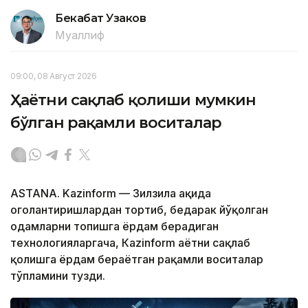
Бекабат Узаков
Муаллиф
09:00, 08 Август 2026
Ҳаётни сақлаб қолиши мумкин
бўлган рақамли воситалар
ASTANA. Kazinform — Зилзила ҳақида
огоҳлантиришлардан тортиб, бедарак йўқолган
одамларни топишга ёрдам берадиган
технологияларгача, Кazinform ҳаётни сақлаб
қолишга ёрдам бераётган рақамли воситалар
тўпламини тузди.