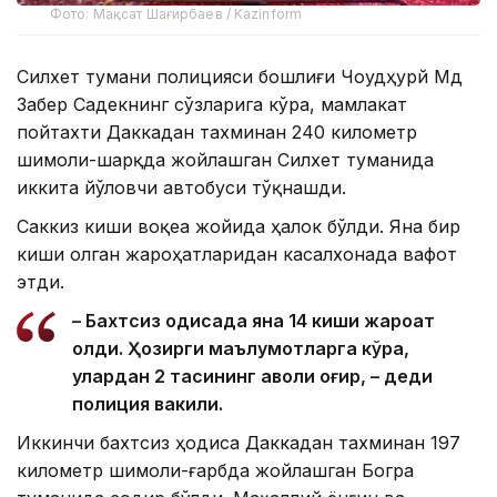
Фото: Мақсат Шағирбаев / Kazinform
Силхет тумани полицияси бошлиғи Чоудҳурй Мд
Забер Садекнинг сўзларига кўра, мамлакат
пойтахти Даккадан тахминан 240 километр
шимоли-шарқда жойлашган Силхет туманида
иккита йўловчи автобуси тўқнашди.
Саккиз киши воқеа жойида ҳалок бўлди. Яна бир
киши олган жароҳатларидан касалхонада вафот
этди.
– Бахтсиз ҳодисада яна 14 киши жароҳат
олди. Ҳозирги маълумотларга кўра,
улардан 2 тасининг аҳволи оғир, – деди
полиция вакили.
Иккинчи бахтсиз ҳодиса Даккадан тахминан 197
километр шимоли-ғарбда жойлашган Богра