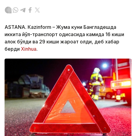
ASTANА. Кazinform – Жума куни Бангладешда
иккита йўл-транспорт ҳодисасида камида 16 киши
ҳалок бўлди ва 29 киши жароҳат олди, деб хабар
берди
Xinhua
.