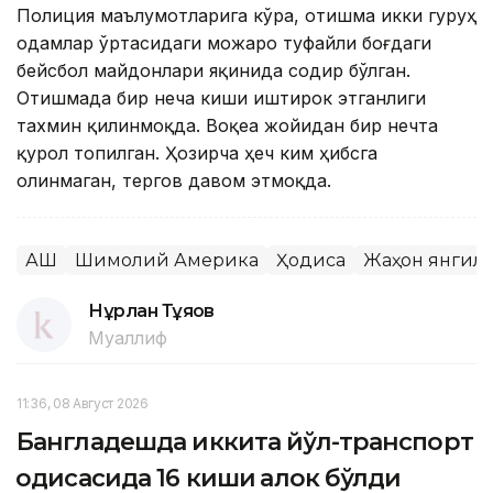
Полиция маълумотларига кўра, отишма икки гуруҳ
одамлар ўртасидаги можаро туфайли боғдаги
бейсбол майдонлари яқинида содир бўлган.
Отишмада бир неча киши иштирок этганлиги
тахмин қилинмоқда. Воқеа жойидан бир нечта
қурол топилган. Ҳозирча ҳеч ким ҳибсга
олинмаган, тергов давом этмоқда.
АҚШ
Шимолий Америка
Ҳодиса
Жаҳон янгил
Нұрлан Тұяқов
Муаллиф
11:36, 08 Август 2026
Бангладешда иккита йўл-транспорт
ҳодисасида 16 киши ҳалок бўлди