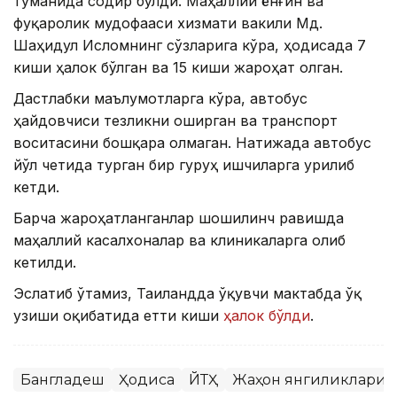
туманида содир бўлди. Маҳаллий ёнғин ва
фуқаролик мудофааси хизмати вакили Мд.
Шаҳидул Исломнинг сўзларига кўра, ҳодисада 7
киши ҳалок бўлган ва 15 киши жароҳат олган.
Дастлабки маълумотларга кўра, автобус
ҳайдовчиси тезликни оширган ва транспорт
воситасини бошқара олмаган. Натижада автобус
йўл четида турган бир гуруҳ ишчиларга урилиб
кетди.
Барча жароҳатланганлар шошилинч равишда
маҳаллий касалхоналар ва клиникаларга олиб
кетилди.
Эслатиб ўтамиз, Таиландда ўқувчи мактабда ўқ
узиши оқибатида етти киши
ҳалок бўлди
.
Бангладеш
Ҳодиса
ЙТҲ
Жаҳон янгиликлари