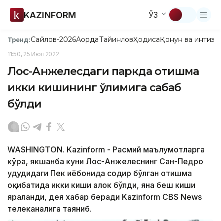
KAZINFORM
ЎЗ
Сайлов-2026
Ақорда
Тайинлов
Ҳодиса
Қонун ва интизо
Тренд:
11:50, 25 Июл 2022
Лос-Анжелесдаги паркда отишма
икки кишининг ўлимига сабаб
бўлди
WASHINGTON. Kazinform - Расмий маълумотларга
кўра, якшанба куни Лос-Анжелеснинг Сан-Педро
ҳудудидаги Пек ҳиёбонида содир бўлган отишма
оқибатида икки киши ҳалок бўлди, яна беш киши
яраланди, дея хабар беради Kazinform CBS News
телеканалига таяниб.