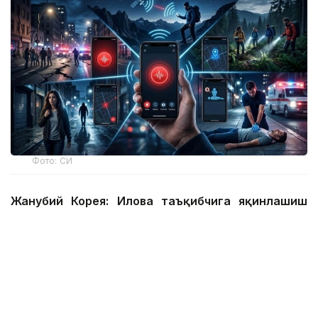
Фото: СИ
Жанубий Корея: Илова таъқибчига яқинлашиш
ҳақида огоҳлантиради
2026 йил 24 июнда Жанубий Корея шахсий
хавфсизлик учун энг сўнгги рақамли воситалардан
бирини ишга туширди.
Ҳукумат иловаси таъқиб қилувчи қурбонларга