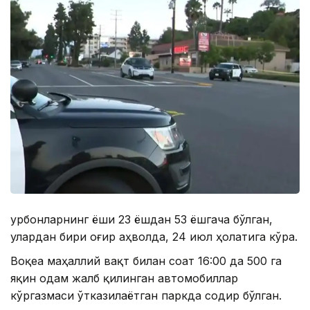
Қурбонларнинг ёши 23 ёшдан 53 ёшгача бўлган,
улардан бири оғир аҳволда, 24 июл ҳолатига кўра.
Воқеа маҳаллий вақт билан соат 16:00 да 500 га
яқин одам жалб қилинган автомобиллар
кўргазмаси ўтказилаётган паркда содир бўлган.