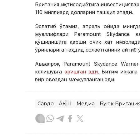
Британия иқтисодиётига инвестициялар
110 миллиард долларни ташкил этади.
Эслатиб ўтамиз, апрель ойида мингд
муаллифлари Paramount Skydance ва
қўшилишига қарши очиқ хат имзолади
ўринларига таҳдид солаётганини айтиб 
Аввалроқ Paramount Skydance Warner
келишувга
эришган эди
. Битим иккала
бир овоздан маъқулланган эди.
Савдо
АҚШ
Медиа
Буюк Британи