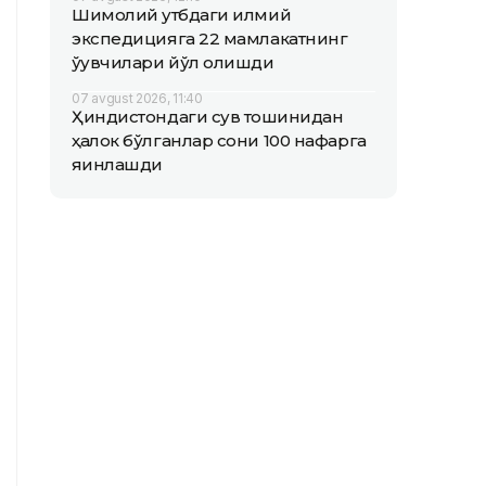
Шимолий қутбдаги илмий
экспедицияга 22 мамлакатнинг
ўқувчилари йўл олишди
07 avgust 2026, 11:40
Ҳиндистондаги сув тошқинидан
ҳалок бўлганлар сони 100 нафарга
яқинлашди