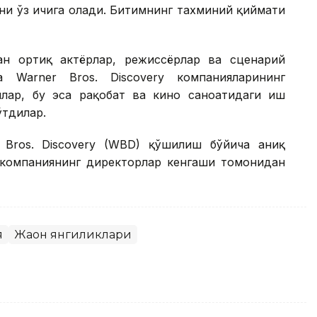
ни ўз ичига олади. Битимнинг тахминий қиймати
ан ортиқ актёрлар, режиссёрлар ва сценарий
 Warner Bros. Discovery компанияларининг
лар, бу эса рақобат ва кино саноатидаги иш
ўтдилар.
 Bros. Discovery (WBD) қўшилиш бўйича аниқ
 компаниянинг директорлар кенгаши томонидан
я
Жаҳон янгиликлари