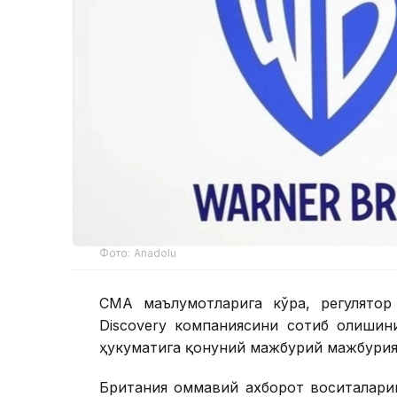
Фото: Аnadolu
CМА маълумотларига кўра, регулятор
Discovery компаниясини сотиб олишин
ҳукуматига қонуний мажбурий мажбурия
Британия оммавий ахборот воситалари