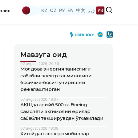
KZ
QZ
РУ
EN
中文
ق ز
ЎЗ
аҳлил
Мавзуга оид
07 avgust 2026, 20:36
Молдова энергия танқислиги
сабабли электр таъминотини
босқичма-босқич ўчиришни
режалаштирган
07 avgust 2026, 19:37
АҚШда қарийб 500 та Boeing
самолёти эҳтимолий ёриқлар
сабабли текширувдан ўтказилади
07 avgust 2026, 18:38
Хитойдан электромобиллар