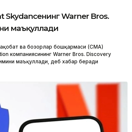
 Skydanceнинг Warner Bros.
ини маъқуллади
Рақобат ва бозорлар бошқармаси (CМА)
ion компаниясининг Warner Bros. Discovery
имини маъқуллади, деб хабар беради