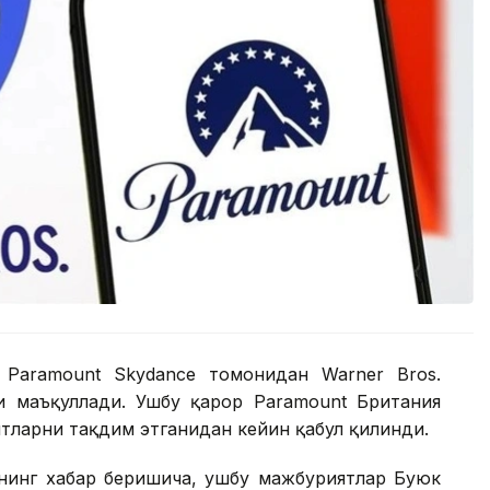
 Paramount Skydance томонидан Warner Bros.
и маъқуллади. Ушбу қарор Paramount Британия
тларни тақдим этганидан кейин қабул қилинди.
нинг хабар беришича, ушбу мажбуриятлар Буюк