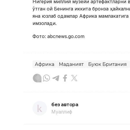
Нигерия миллий музейи артефактларни 
ўтган ой Бенинга иккита бронза ҳайкалн
яна юзлаб одамлар Африка мамлакатига
имзолади.
Фото: аbcnews.gо.cоm
Африка
Маданият
Буюк Британия
без автора
Муаллиф