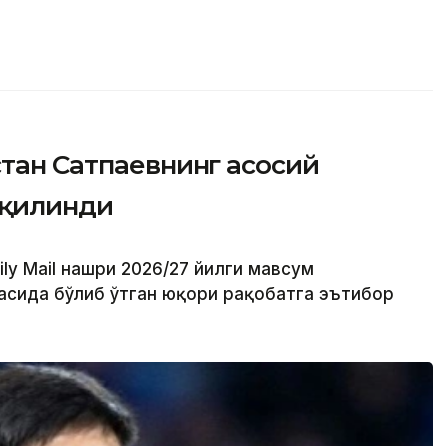
стан Сатпаевнинг асосий
 қилинди
ly Mail нашри 2026/27 йилги мавсум
сида бўлиб ўтган юқори рақобатга эътибор