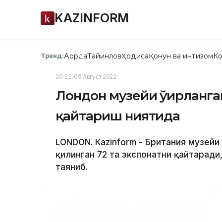
KAZINFORM
Ақорда
Тайинлов
Ҳодиса
Қонун ва интизом
Ко
Тренд:
20:32, 09 Август 2022
Лондон музейи ўғирланг
қайтариш ниятида
LONDON. Кazinform - Британия музейи
қилинган 72 та экспонатни қайтаради
таяниб.