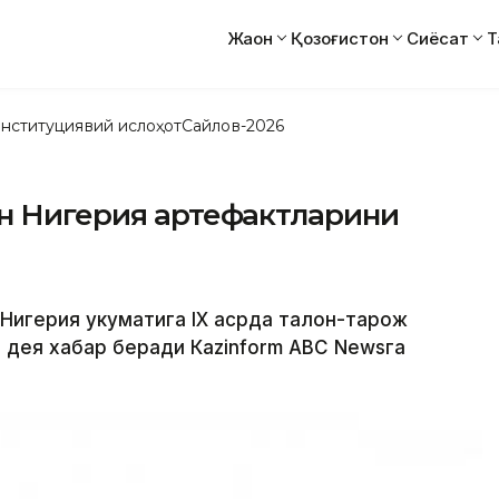
Жаҳон
Қозоғистон
Сиёсат
Т
нституциявий ислоҳот
Сайлов-2026
ан Нигерия артефактларини
 Нигерия ҳукуматига IX асрда талон-тарож
, дея хабар беради Кazinform АBC Newsга