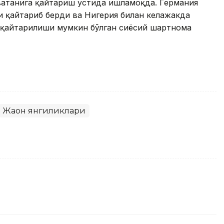
ватанига қайтариш устида ишламоқда. Германия
и қайтариб берди ва Нигерия билан келажакда
 қайтарилиши мумкин бўлган сиёсий шартнома
Жаҳон янгиликлари