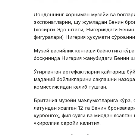
Лондоннинг «Ҳорниман музейи ва боғлар
экспонатларни, шу жумладан Бенин бро
(ҳозирги Эдо штати, Нигериядаги Бенин 
фигуралари) Нигерия ҳукумати сўровини
Музей васийлик кенгаши баёнотига кўра
босқинида Нигерия жанубидаги Бенин ш
Ўғирланган артефактларни қайтариш бўй
маданий бойликларини сақлашни назора
комиссиясидан келиб тушган.
Британия музейи маълумотларига кўра, 
латундан ясалган 12 та Бенин бронзалар
қурбонгоҳ, фил суяги ва мисдан ясалган
«қироллик саройи калити».