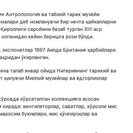
и» Антропология ва табиий тарих музейи
нзалари деб номланувчи бир нечта ҳайкалларни
Қироллиги саройини безаб турган XIII аср
 олганидан кейин беришга рози бўлди.
, экспонатлар 1897 йилда Британия ҳарбийлари
аҳридан ўғирланган.
ича талаб январ ойида Нигериянинг тарихий ва
т қилувчи Миллий музейлар ва ёдгорликлар
сўровда кўрсатилган коллекцияга асосан
и киради: вентиляторлар, саватлар, хўрозли мис
 маросим буюмлари, мис қўнғироқлар ва