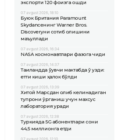
экспорти 120 фоизга ошди
07 avgust 2026, 18:10
Буюк Британия Paramount
Skydanceнинг Warner Bros.
Discoveryни сотиб олишини
маъқуллади
07 avgust 2026, 16:34
NASA космонавтлари фазога чиқди
07 avgust 2026, 14:37
Таиландда ўқувчи мактабда ўқ узди:
етти киши ҳалок бўлди
07 avgust 2026, 13:39
Хитой Марсдан олиб келинадиган
тупроқни ўрганиш учун махсус
лаборатория қуради
07 avgust 2026, 12:38
Туркияда 5G абонентлари сони
44,5 миллионга етди
07 avgust 2026, 12:10