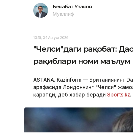
Бекабат Узаков
Муаллиф
13:15, 04 Август 2026
"Челси"даги рақобат: Да
рақиблари номи маълум
ASTANА. Кazinform — Британиянинг Dai
арафасида Лондоннинг "Челси" жамоа
қаратди, деб хабар беради
Sports.kz
.