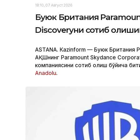
18:10, 07 Август 2026
Буюк Британия Paramount
Discoveryни сотиб олиш
ASTANА. Кazinform — Буюк Британия 
АҚШнинг Paramount Skydance Corporat
компаниясини сотиб олиш бўйича бит
Аnadolu
.