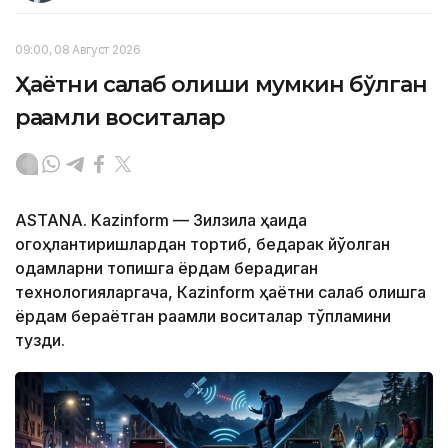
09:00, 08 Август 2026
Ҳаётни сақлаб қолиши мумкин бўлган
рақамли воситалар
ASTANA. Kazinform — Зилзила ҳақида
огоҳлантиришлардан тортиб, бедарак йўқолган
одамларни топишга ёрдам берадиган
технологияларгача, Кazinform ҳаётни сақлаб қолишга
ёрдам бераётган рақамли воситалар тўпламини
тузди.