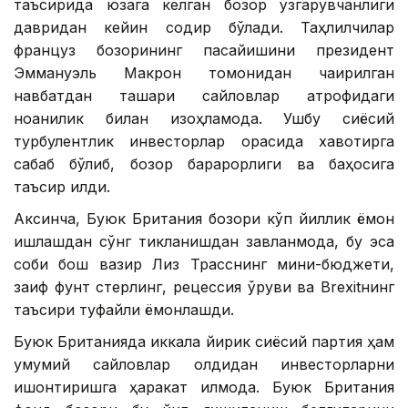
таъсирида юзага келган бозор ўзгарувчанлиги
давридан кейин содир бўлади. Таҳлилчилар
француз бозорининг пасайишини президент
Эммануэль Макрон томонидан чақирилган
навбатдан ташқари сайловлар атрофидаги
ноаниқлик билан изоҳламоқда. Ушбу сиёсий
турбулентлик инвесторлар орасида хавотирга
сабаб бўлиб, бозор барқарорлиги ва баҳосига
таъсир қилди.
Аксинча, Буюк Британия бозори кўп йиллик ёмон
ишлашдан сўнг тикланишдан завқланмоқда, бу эса
собиқ бош вазир Лиз Трасснинг мини-бюджети,
заиф фунт стерлинг, рецессия қўрқуви ва Brexitнинг
таъсири туфайли ёмонлашди.
Буюк Британияда иккала йирик сиёсий партия ҳам
умумий сайловлар олдидан инвесторларни
ишонтиришга ҳаракат қилмоқда. Буюк Британия