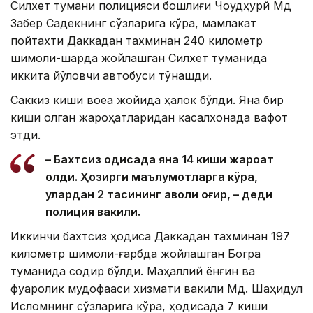
Силхет тумани полицияси бошлиғи Чоудҳурй Мд
Забер Садекнинг сўзларига кўра, мамлакат
пойтахти Даккадан тахминан 240 километр
шимоли-шарқда жойлашган Силхет туманида
иккита йўловчи автобуси тўқнашди.
Саккиз киши воқеа жойида ҳалок бўлди. Яна бир
киши олган жароҳатларидан касалхонада вафот
этди.
– Бахтсиз ҳодисада яна 14 киши жароҳат
олди. Ҳозирги маълумотларга кўра,
улардан 2 тасининг аҳволи оғир, – деди
полиция вакили.
Иккинчи бахтсиз ҳодиса Даккадан тахминан 197
километр шимоли-ғарбда жойлашган Богра
туманида содир бўлди. Маҳаллий ёнғин ва
фуқаролик мудофааси хизмати вакили Мд. Шаҳидул
Исломнинг сўзларига кўра, ҳодисада 7 киши