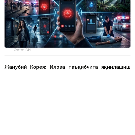
Фото: СИ
Жанубий Корея: Илова таъқибчига яқинлашиш
ҳақида огоҳлантиради
2026 йил 24 июнда Жанубий Корея шахсий
хавфсизлик учун энг сўнгги рақамли воситалардан
бирини ишга туширди.
Ҳукумат иловаси таъқиб қилувчи қурбонларга
электрон билагузук тақишлари шарт бўлган таъқиб
қилувчиларининг жойлашуви ва йўналишини реал
вақт режимида кўриш имконини беради.