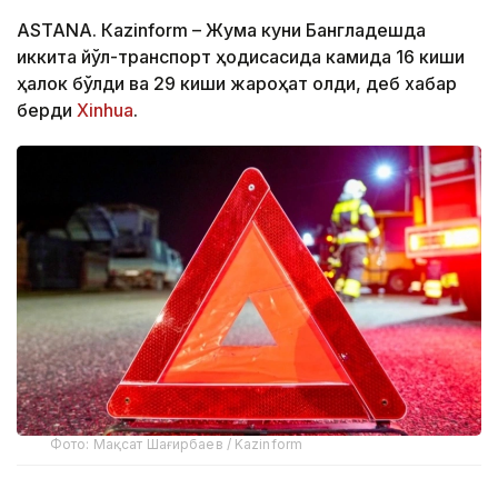
ASTANА. Кazinform – Жума куни Бангладешда
иккита йўл-транспорт ҳодисасида камида 16 киши
ҳалок бўлди ва 29 киши жароҳат олди, деб хабар
берди
Xinhua
.
Фото: Мақсат Шағирбаев / Kazinform