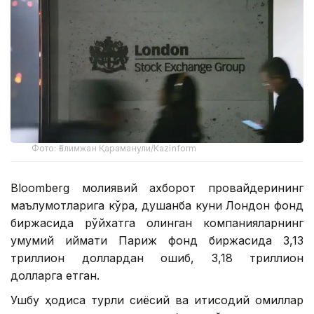
Фото: Ғалимжан Қараманули/Kazinform
Bloomberg молиявий ахборот провайдерининг
маълумотларига кўра, душанба куни Лондон фонд
биржасида рўйхатга олинган компанияларнинг
умумий қиймати Париж фонд биржасида 3,13
триллион доллардан ошиб, 3,18 триллион
долларга етган.
Ушбу ҳодиса турли сиёсий ва иқтисодий омиллар