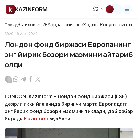
KAZINFORM
ЎЗ
Сайлов-2026
Ақорда
Тайинлов
Ҳодиса
Қонун ва интизо
Тренд:
12:20, 18 Июн 2024
Лондон фонд биржаси Европанинг
энг йирик бозори мақомини қайтариб
олди
LONDON. Kazinform - Лондон фонд биржаси (LSE)
деярли икки йил ичида биринчи марта Европадаги
энг йирик фонд бозори мақомини тиклади, деб хабар
беради
Кazinform
мухбири.