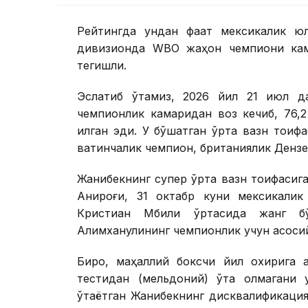
Рейтингда ундан фақат мексикалик ю
дивизионда WBО жаҳон чемпиони кам
тегишли.
Эслатиб ўтамиз, 2026 йил 21 июл д
чемпионлик камаридан воз кечиб, 76,2
қилган эди. У бўшатган ўрта вазн тои
вақтинчалик чемпион, британиялик Дензел
Жанибекнинг супер ўрта вазн тоифасига 
Аниқроғи, 31 октабр куни мексикали
Кристиан Мбили ўртасида жанг б
Алимханулининг чемпионлик учун асосий
Бироқ, маҳаллий боксчи йил охирига 
тестидан (мельдоний) ўта олмагани 
ўтаётган Жанибекнинг дисквалификаци