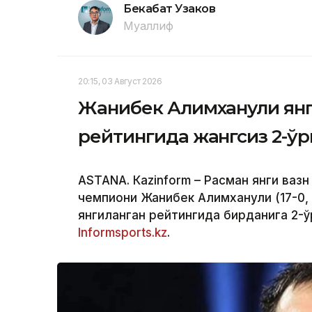
Бекабат Узаков
Муаллиф
20:15, 03 Август 2026
Жанибек Алимханули ян
рейтингида жангсиз 2-ў
ASTANА. Кazinform – Расман янги вазн
чемпиони Жанибек Алимханули (17-0, 
янгиланган рейтингида бирданига 2-ў
Informsports.kz
.