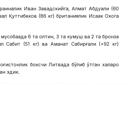
краиналик Иван Завадскийга, Алмат Абдуали (60
зал Қуттибеков (86 кг) британиялик Исаак Охога
мусобақада 6 та олтин, 3 та кумуш ва 2 та бронза
ял Сабит (51 кг) ва Аманат Сабирғали (+92 кг)
озоғистонлик боксчи Литвада бўлиб ўтган халқаро
ган эдик.