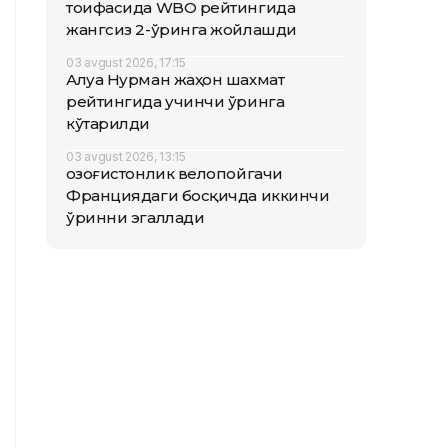
тоифасида WBO рейтингида
жангсиз 2-ўринга жойлашди
03 avgust 2026, 17:15
Алуа Нурман жаҳон шахмат
рейтингида учинчи ўринга
кўтарилди
03 avgust 2026, 13:15
Қозоғистонлик велопойгачи
Франциядаги босқичда иккинчи
ўринни эгаллади