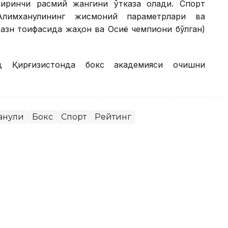
биринчи расмий жангини ўтказа олади. Спорт
 Алимханулининг жисмоний параметрлари ва
вазн тоифасида жаҳон ва Осиё чемпиони бўлган)
д Қирғизистонда бокс академияси очишни
анули
Бокс
Спорт
Рейтинг