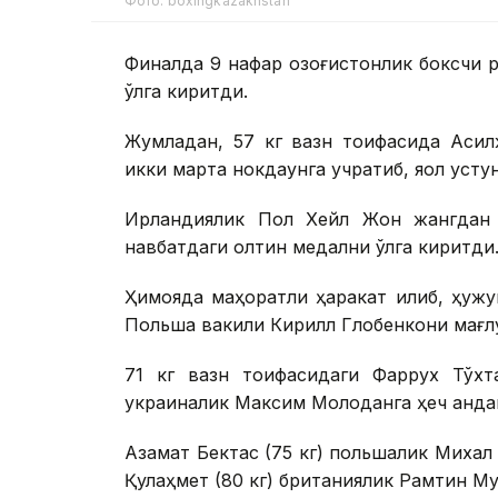
Фото: boxingkazakhstan
Финалда 9 нафар қозоғистонлик боксчи р
қўлга киритди.
Жумладан, 57 кг вазн тоифасида Асил
икки марта нокдаунга учратиб, яққол усту
Ирландиялик Пол Хейл Жон жангдан т
навбатдаги олтин медални қўлга киритди
Ҳимояда маҳоратли ҳаракат қилиб, ҳужу
Польша вакили Кирилл Глобенкони мағлу
71 кг вазн тоифасидаги Фаррух Тўхта
украиналик Максим Молоданга ҳеч қанда
Азамат Бектас (75 кг) польшалик Михал
Қулаҳмет (80 кг) британиялик Рамтин М