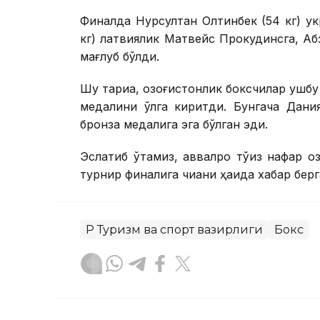
Финалда Нурсултан Олтинбек (54 кг) у
кг) латвиялик Матвейс Прокудинсга, Аб
мағлуб бўлди.
Шу тариқа, қозоғистонлик боксчилар ушбу 
медалини қўлга киритди. Бунгача Дани
бронза медалига эга бўлган эди.
Эслатиб ўтамиз, аввалроқ тўққиз нафар қ
турнир финалига чиққани ҳақида хабар бер
ҚР Туризм ва спорт вазирлиги
Бокс