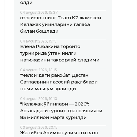
олди
04 avgust 2026, 15:37
Қозоғистоннинг Team KZ жамоаси
Келажак ўйинларини ғалаба
билан бошлади
04 avgust 2026, 15:15
Елена Рибакина Торонто
турнирида ўтган йилги
натижасини такрорлай оладими
04 avgust 2026, 13:15
"Челси"даги рақобат: Дастан
Сатпаевнинг асосий рақиблари
номи маълум қилинди
04 avgust 2026, 10:10
"Келажак ўйинлари — 2026":
Астанадаги турнир трансляцияси
85 миллион марта кўрилди
03 avgust 2026, 20:15
Жанибек Алимханули янги вазн