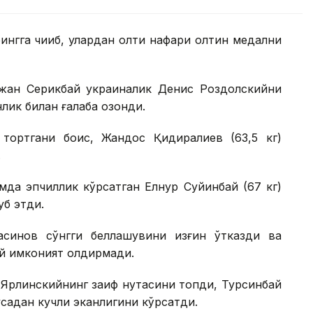
ингга чиқиб, улардан олти нафари олтин медални
жан Серикбай украиналик Денис Роздолскийни
нлик билан ғалаба қозонди.
ортгани боис, Жандос Қидиралиев (63,5 кг)
.
мда эпчиллик кўрсатган Елнур Суйинбай (67 кг)
б этди.
синов сўнгги беллашувини қизғин ўтказди ва
й имконият қолдирмади.
 Ярлинскийнинг заиф нуқтасини топди, Турсинбай
усадан кучли эканлигини кўрсатди.