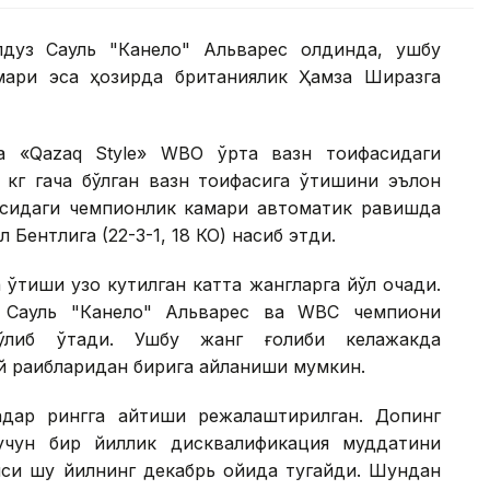
лдуз Сауль "Канело" Альварес олдинда, ушбу
ари эса ҳозирда британиялик Ҳамза Ширазга
а «Qazaq Style» WВО ўрта вазн тоифасидаги
 кг гача бўлган вазн тоифасига ўтишини эълон
фасидаги чемпионлик камари автоматик равишда
 Бентлига (22-3-1, 18 КО) насиб этди.
ўтиши узоқ кутилган катта жангларга йўл очади.
к Сауль "Канело" Альварес ва WВC чемпиони
ўлиб ўтади. Ушбу жанг ғолиби келажакда
 рақибларидан бирига айланиши мумкин.
қадар рингга қайтиши режалаштирилган. Допинг
учун бир йиллик дисквалификация муддатини
яси шу йилнинг декабрь ойида тугайди. Шундан