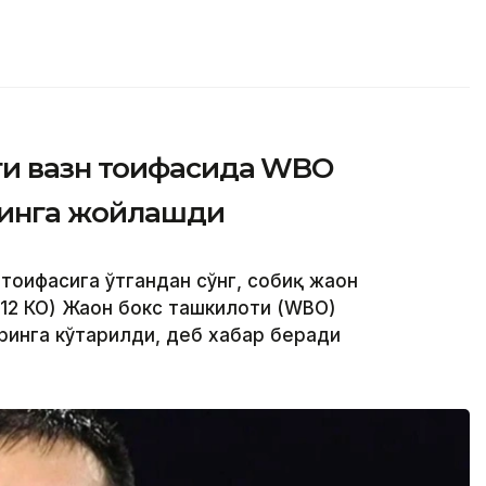
ги вазн тоифасида WBO
ринга жойлашди
 тоифасига ўтгандан сўнг, собиқ жаҳон
12 КО) Жаҳон бокс ташкилоти (WBО)
ринга кўтарилди, деб хабар беради