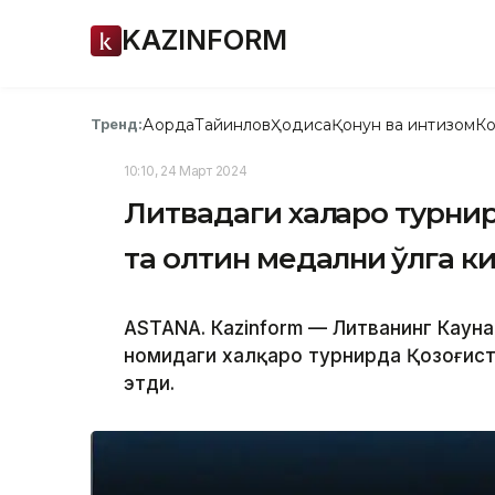
KAZINFORM
Ақорда
Тайинлов
Ҳодиса
Қонун ва интизом
Ко
Тренд:
10:10, 24 Март 2024
Литвадаги халқаро турнир
та олтин медални қўлга к
ASTANА. Кazinform — Литванинг Кауна
номидаги халқаро турнирда Қозоғис
этди.