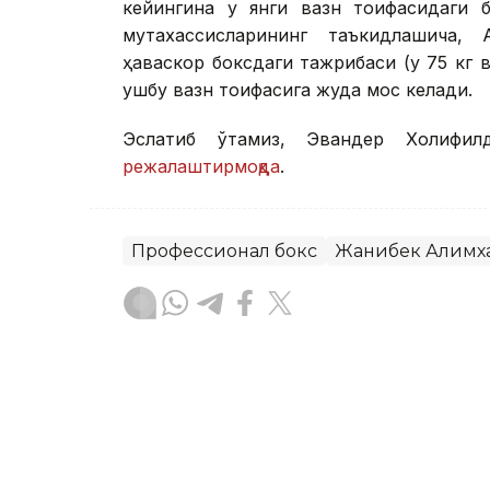
кейингина у янги вазн тоифасидаги 
мутахассисларининг таъкидлашича,
ҳаваскор боксдаги тажрибаси (у 75 кг 
ушбу вазн тоифасига жуда мос келади.
Эслатиб ўтамиз, Эвандер Холифил
режалаштирмоқда
.
Профессионал бокс
Жанибек Алимх
Бекабат Узаков
Муаллиф