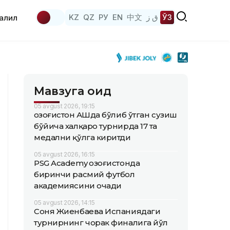
KZ
QZ
РУ
EN
中文
ق ز
ЎЗ
аҳлил
Мавзуга оид
05 avgust 2026, 19:15
Қозоғистон АҚШда бўлиб ўтган сузиш
бўйича халқаро турнирда 17 та
медални қўлга киритди
05 avgust 2026, 16:15
PSG Academy Қозоғистонда
биринчи расмий футбол
академиясини очади
05 avgust 2026, 14:15
Соня Жиенбаева Испаниядаги
турнирнинг чорак финалига йўл