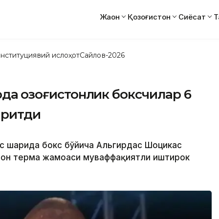
Жаҳон
Қозоғистон
Сиёсат
Т
нституциявий ислоҳот
Сайлов-2026
да қозоғистонлик боксчилар 6
иритди
с шаҳрида бокс бўйича Альгирдас Шоцикас
тон терма жамоаси муваффақиятли иштирок