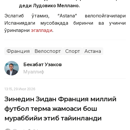
деди Лудовико Меллано.
Эслатиб ўтамиз, “Аstana” велопойгачилари
Испаниядаги мусобақада биринчи ва учинчи
ўринларни
эгаллади
.
Франция
Велоспорт
Спорт
Астана
Бекабат Узаков
Муаллиф
13:15, 29 Июл 2026
Зинедин Зидан Франция миллий
футбол терма жамоаси бош
мураббийи этиб тайинланди