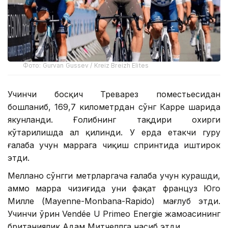
Фото: Gurvan Gussev / Kreiz Breizh Elites
Учинчи босқич Треварез поместьесидан
бошланиб, 169,7 километрдан сўнг Карре шаҳрида
якунланди. Ғолибнинг тақдири охирги
кўтарилишда ҳал қилинди. У ерда етакчи гуруҳ
ғалаба учун маррага чиқиш спринтида иштирок
этди.
Меллано сўнгги метрларгача ғалаба учун курашди,
аммо марра чизиғида уни фақат француз Юго
Милле (Mayenne-Monbana-Rapido) мағлуб этди.
Учинчи ўрин Vendée U Primeo Energie жамоасининг
британиялик Адам Митчеллга насиб этди.