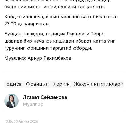
бўлган йирик ёнғин видеосини тарқатяпти.
Қайд этилишича, ёнғин маҳаллий вақт билан соат
23:00 да ўчирилган.
Бундан ташқари, полиция Лиондаги Терро
шаҳрида бир неча юз кишидан иборат катта ўнг
гуруҳнинг юришини тарқатиб юборди.
Муаллиф: Арнур Рахимбеков
Ҳодиса
Франция
Хориж
Жаҳон янгиликлари
Ляззат Сейданова
Муаллиф
13:15, 03 Август 2026