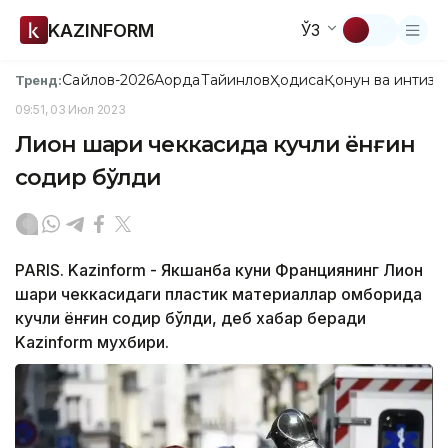
KAZINFORM
ЎЗ
Сайлов-2026
Ақорда
Тайинлов
Ҳодиса
Қонун ва интизо
Тренд:
09:51, 03 Июл 2023
Лион шаҳри чеккасида кучли ёнғин
содир бўлди
PARIS. Kazinform - Якшанба куни Франциянинг Лион
шаҳри чеккасидаги пластик материаллар омборида
кучли ёнғин содир бўлди, деб хабар беради
Kazinform мухбири.