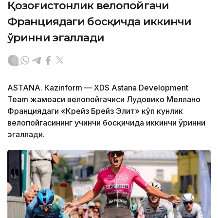
Қозоғистонлик велопойгачи
Франциядаги босқичда иккинчи
ўринни эгаллади
ASTANА. Кazinform — XDS Astana Development
Team жамоаси велопойгачиси Лудовико Меллано
Франциядаги «Крейз Брейз Элит» кўп кунлик
велопойгасининг учинчи босқичида иккинчи ўринни
эгаллади.