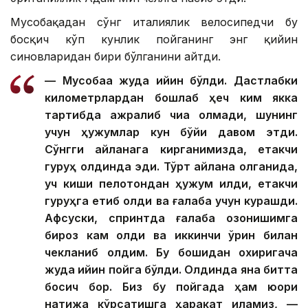
Мусобақадан сўнг италиялик велосипедчи бу
босқич кўп кунлик пойганинг энг қийин
синовларидан бири бўлганини айтди.
— Мусобақа жуда қийин бўлди. Дастлабки
километрлардан бошлаб ҳеч ким якка
тартибда ажралиб чиқа олмади, шунинг
учун ҳужумлар кун бўйи давом этди.
Сўнгги айланага кирганимизда, етакчи
гуруҳ олдинда эди. Тўрт айлана қолганида,
уч киши пелотондан ҳужум қилди, етакчи
гуруҳга етиб олди ва ғалаба учун курашди.
Афсуски, спринтда ғалаба қозонишимга
бироз кам қолди ва иккинчи ўрин билан
чекланиб қолдим. Бу бошидан охиригача
жуда қийин пойга бўлди. Олдинда яна битта
босқич бор. Биз бу пойгада ҳам юқори
натижа кўрсатишга ҳаракат қиламиз, —