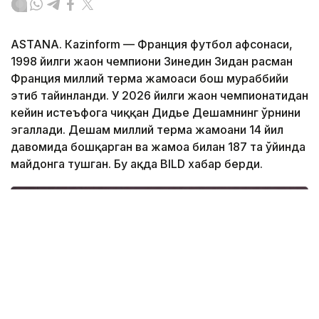
ASTANА. Кazinform — Франция футбол афсонаси,
1998 йилги жаҳон чемпиони Зинедин Зидан расман
Франция миллий терма жамоаси бош мураббийи
этиб тайинланди. У 2026 йилги жаҳон чемпионатидан
кейин истеъфога чиққан Дидье Дешамнинг ўрнини
эгаллади. Дешам миллий терма жамоани 14 йил
давомида бошқарган ва жамоа билан 187 та ўйинда
майдонга тушган. Бу ҳақда BILD хабар берди.