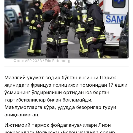
Фото: AFP 2023 / Eric Feferberg
Маҳаллий ҳукумат содир бўлган ёнғинни Париж
яқинидаги француз полицияси томонидан 17 ёшли
ўсмирнинг ўлдирилиши ортидан юз берган
тартибсизликлар билан боғламайди.
Маълумотларга кўра, ҳудудда безорилар гуруҳи
аниқланмаган.
Ижтимоий тармоқ фойдаланувчилари Лион
чеккасидаги Волькс-ан-Велен ҳудудида содир