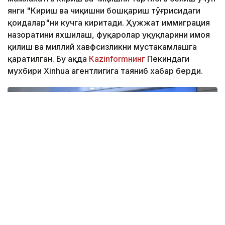
янги "Кириш ва чиқишни бошқариш тўғрисидаги
қоидалар"ни кучга киритади. Ҳужжат иммиграция
назоратини яхшилаш, фуқаролар ҳуқуқларини ҳимоя
қилиш ва миллий хавфсизликни мустаҳкамлашга
қаратилган. Бу ҳақда
Кazinformнинг
Пекиндаги
мухбири Xinhua агентлигига таяниб хабар берди.
Фото: Xinhua