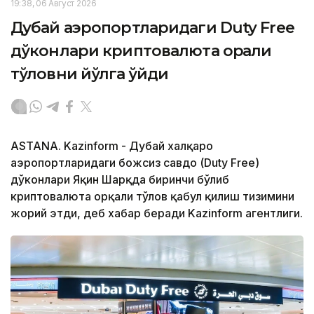
19:38, 06 Август 2026
Дубай аэропортларидаги Duty Free
дўконлари криптовалюта орқали
тўловни йўлга қўйди
ASTANA. Kazinform - Дубай халқаро
аэропортларидаги божсиз савдо (Duty Free)
дўконлари Яқин Шарқда биринчи бўлиб
криптовалюта орқали тўлов қабул қилиш тизимини
жорий этди, деб хабар беради Kazinform агентлиги.