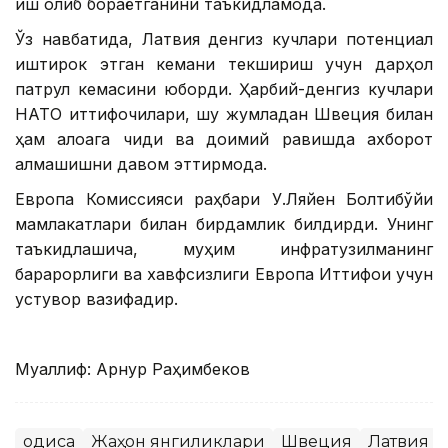
иш олиб бораётганини таъкидламоқда.
Ўз навбатида, Латвия денгиз кучлари потенциал
иштирок этган кемани текшириш учун дарҳол
патрул кемасини юборди. Ҳарбий-денгиз кучлари
НАТО иттифоқчилари, шу жумладан Швеция билан
ҳам алоқага чиқди ва доимий равишда ахборот
алмашишни давом эттирмоқда.
Европа Комиссияси раҳбари У.Ляйен Болтиқбўйи
мамлакатлари билан бирдамлик билдирди. Унинг
таъкидлашича, муҳим инфратузилманинг
барқарорлиги ва хавфсизлиги Европа Иттифоқи учун
устувор вазифадир.
Муаллиф: Арнур Раҳимбеков
Ҳодиса
Жаҳон янгиликлари
Швеция
Латвия