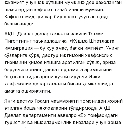
«жамият учун юк бўлиши мумкин» деб баҳоланган
шахслардан кафолат талаб қилиши мумкин.
Кафолат миқдори ҳар бир ҳолат учун алоҳида
белгиланади.
АҚШ Давлат департаменти вакили Томми
Пиготтнинг таъкидлашича, «Қўшма Штатларга
иммиграция — бу ҳуқуқ эмас, балки имтиёз». Унинг
сўзларига кўра, дастур ижтимоий хавфсизлик
тизимини ҳимоя қилишга қаратилган бўлиб, ариза
берувчиларнинг давлат ёрдамига қарамлигини
баҳолаш қоидаларини кучайтирувчи Ички
хавфсизлик департаменти билан ҳамкорликда
амалга ошириляпти.
Янги дастур Трамп маъмурияти томонидан жорий
этилган бошқа чекловларни тўлдирмоқда. АҚШ
Давлат департаменти аввалроқ «B» тоифасидаги
туристик ва ишбилармонлик визалари учун ариза