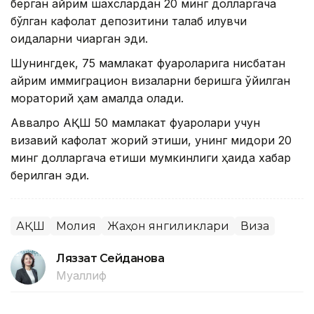
берган айрим шахслардан 20 минг долларгача
бўлган кафолат депозитини талаб қилувчи
қоидаларни чиқарган эди.
Шунингдек, 75 мамлакат фуқароларига нисбатан
айрим иммиграцион визаларни беришга қўйилган
мораторий ҳам амалда қолади.
Аввалроқ АҚШ 50 мамлакат фуқаролари учун
визавий кафолат жорий этиши, унинг миқдори 20
минг долларгача етиши мумкинлиги ҳақида хабар
берилган эди.
АҚШ
Молия
Жаҳон янгиликлари
Виза
Ляззат Сейданова
Муаллиф