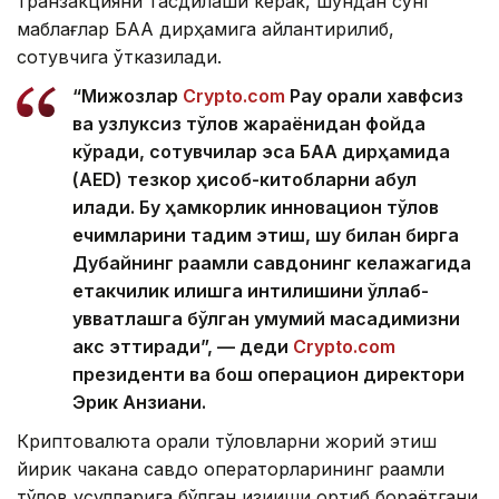
транзакцияни тасдиқлаши керак, шундан сўнг
маблағлар БАА дирҳамига айлантирилиб,
сотувчига ўтказилади.
“Мижозлар
Crypto.com
Pay орқали хавфсиз
ва узлуксиз тўлов жараёнидан фойда
кўради, сотувчилар эса БАА дирҳамида
(AED) тезкор ҳисоб-китобларни қабул
қилади. Бу ҳамкорлик инновацион тўлов
ечимларини тақдим этиш, шу билан бирга
Дубайнинг рақамли савдонинг келажагида
етакчилик қилишга
интилишини қўллаб-
қувватлашга бўлган умумий мақсадимизни
акс эттиради”, — деди
Crypto.com
президенти ва бош операцион директори
Эрик Анзиани.
Криптовалюта орқали тўловларни жорий этиш
йирик чакана савдо операторларининг рақамли
тўлов усулларига бўлган қизиқиши ортиб бораётгани