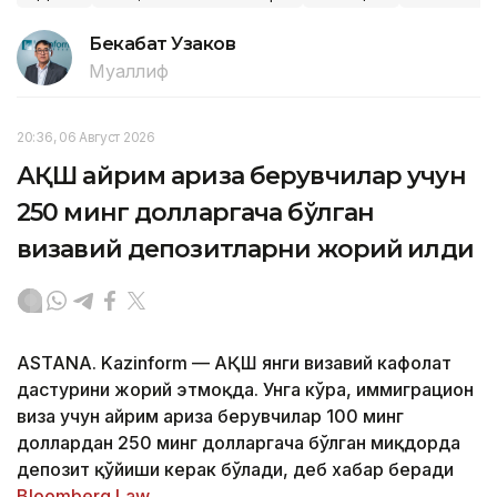
Бекабат Узаков
Муаллиф
20:36, 06 Август 2026
АҚШ айрим ариза берувчилар учун
250 минг долларгача бўлган
визавий депозитларни жорий қилди
ASTANA. Kazinform — АҚШ янги визавий кафолат
дастурини жорий этмоқда. Унга кўра, иммиграцион
виза учун айрим ариза берувчилар 100 минг
доллардан 250 минг долларгача бўлган миқдорда
депозит қўйиши керак бўлади, деб хабар беради
Bloomberg Law.