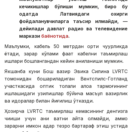
кечикишлар бўлиши мумкин, бироқ бу
одатда Латвиядаги охирги
фойдаланувчиларга таъсир қилмайди, —
дейилади давлат радио ва телевидение
маркази
баёнотида
.
Маълумки, кабель 50 метрдан ортиқ чуқурликда
ётади, зарар кўлами фақат кабелни таъмирлаш
ишлари бошлангандан кейин аниқланиши мумкин.
Якшанба куни Бош вазир Эвика Силина LVRTC
томонидан бошқариладиган Вентспилс-Готланд
участкасида оптик толали алоқа тармоғининг
ишлашидаги узилишлар бўйича масъул вазирлик
ва идоралар билан йиғилиш ўтказди.
Ҳозирча LVRTC таъмирлаш кемасининг денгизга
чиқиши учун аниқ вақтни айта олмайди, аммо
зарарни имкон қадар тезроқ бартараф этиш устида