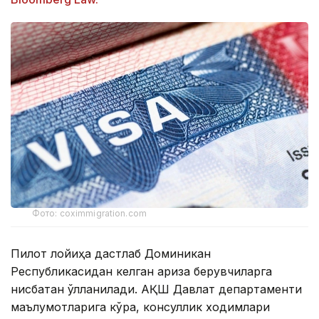
Фото: coximmigration.com
Пилот лойиҳа дастлаб Доминикан
Республикасидан келган ариза берувчиларга
нисбатан қўлланилади. АҚШ Давлат департаменти
маълумотларига кўра, консуллик ходимлари