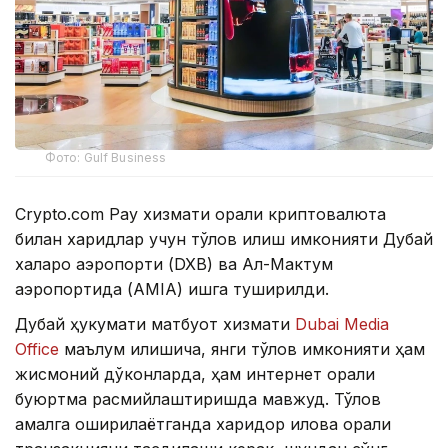
Фото: Gulf Business
Crypto.com Pay хизмати орқали криптовалюта
билан харидлар учун тўлов қилиш имконияти Дубай
халқаро аэропорти (DXB) ва Ал-Мактум
аэропортида (AMIA) ишга туширилди.
Дубай ҳукумати матбуот хизмати
Dubai Media
Office
маълум қилишича, янги тўлов имконияти ҳам
жисмоний дўконларда, ҳам интернет орқали
буюртма расмийлаштиришда мавжуд. Тўлов
амалга оширилаётганда харидор илова орқали