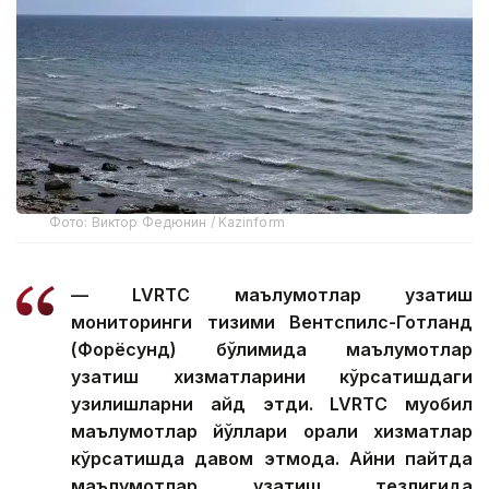
Фото: Виктор Федюнин / Kazinform
— LVRTC маълумотлар узатиш
мониторинги тизими Вентспилс-Готланд
(Форёсунд) бўлимида маълумотлар
узатиш хизматларини кўрсатишдаги
узилишларни қайд этди. LVRTC муқобил
маълумотлар йўллари орқали хизматлар
кўрсатишда давом этмоқда. Айни пайтда
маълумотлар узатиш тезлигида