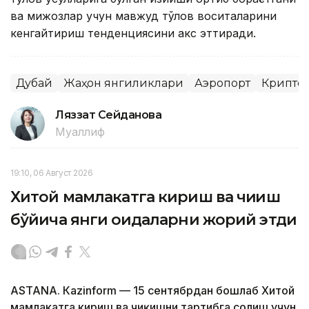
ва мижозлар учун мавжуд тўлов воситаларини
кенгайтириш тенденциясини акс эттиради.
Дубай
Жаҳон янгиликлари
Аэропорт
Крипто
Ляззат Сейданова
Муаллиф
19:10, 06 Август 2026
Хитой мамлакатга кириш ва чиқиш
бўйича янги қоидаларни жорий этди
ASTANА. Кazinform — 15 сентябрдан бошлаб Хитой
мамлакатга кириш ва чиқишни тартибга солиш учун