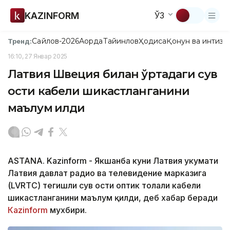
KAZINFORM
ЎЗ
Сайлов-2026
Ақорда
Тайинлов
Ҳодиса
Қонун ва интизо
Тренд:
16:10, 27 Январ 2025
Латвия Швеция билан ўртадаги сув
ости кабели шикастланганини
маълум қилди
ASTANA. Kazinform - Якшанба куни Латвия ҳукумати
Латвия давлат радио ва телевидение марказига
(LVRTC) тегишли сув ости оптик толали кабели
шикастланганини маълум қилди, деб хабар беради
Кazinform
мухбири.