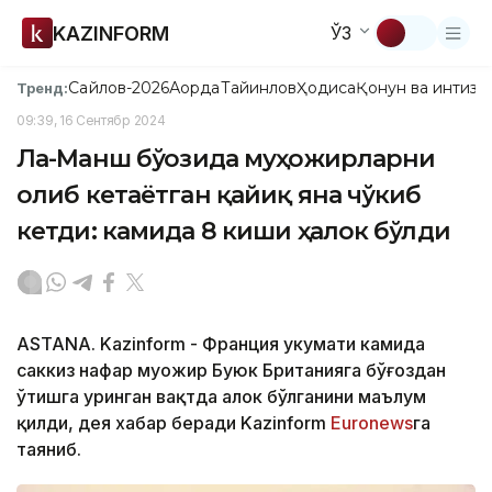
KAZINFORM
ЎЗ
Сайлов-2026
Ақорда
Тайинлов
Ҳодиса
Қонун ва интизо
Тренд:
09:39, 16 Сентябр 2024
Ла-Манш бўғозида муҳожирларни
олиб кетаётган қайиқ яна чўкиб
кетди: камида 8 киши ҳалок бўлди
ASTANA. Kazinform - Франция ҳукумати камида
саккиз нафар муҳожир Буюк Британияга бўғоздан
ўтишга уринган вақтда ҳалок бўлганини маълум
қилди, дея хабар беради Kazinform
Еuronews
га
таяниб.