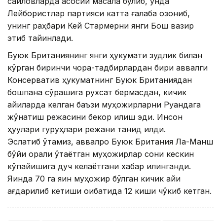
сайловларда асосий масала бўлиб, унда
Лейбористлар партияси катта ғалаба қозониб,
унинг раҳбари Кей Стармерни янги Бош вазир
этиб тайинлади.
Буюк Британиянинг янги ҳукумати зудлик билан
кўрган биринчи чора-тадбирлардан бири аввалги
Консерватив ҳукуматнинг Буюк Британиядан
бошпана сўрашига рухсат бермасдан, кичик
қайиқларда келган баъзи муҳожирларни Руандага
жўнатиш режасини бекор қилиш эди. Инсон
ҳуқуқлари гуруҳлари режани танқид қилди.
Эслатиб ўтамиз, аввалроқ Буюк Британия Ла-Манш
бўйи орқали ўтаётган муҳожирлар сони кескин
кўпайишига дуч келаётгани хабар қилинганди.
Яқинда 70 га яқин муҳожир бўлган кичик қайиқ
ағдарилиб кетиши оқибатида 12 киши чўкиб кетган.