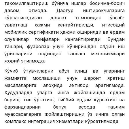
такомиллаштириш бўйича ишлар босқичма-босқич
давом этмоқда. Дастур иштирокчиларига
кўрсатиладиган давлат томонидан қўллаб-
қувватлаш ҳажми кенгайтирилди, иқтисодий
мобиллик сертификати ҳажми оширилди ва ёрдам
олувчилар тоифалари кенгайтирилди. Бундан
ташқари, фуқаролар учун кўчиришдан олдин иш
ўринларини олдиндан танлаш механизмлари
жорий этилмоқда.
Кўчиб ўтувчиларни қабул қилиш ва уларнинг
жамиятга мослашиши учун шароит яратиш
масалаларига алоҳида эътибор қаратилмоқда.
Ҳудудларда уларга ишга жойлашишда ёрдам
бериш, тил ўргатиш, тиббий ёрдам кўрсатиш ва
фарзандларини бепул асосда таълим
муассасаларига жойлаштиришни ўз ичига олган
комплекс интеграция хизматлари кўрсатилмоқда.