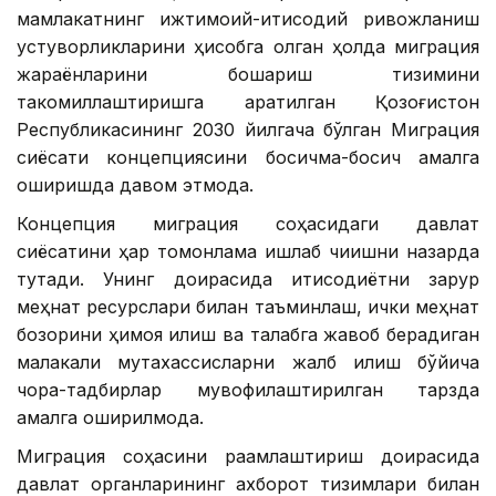
мамлакатнинг ижтимоий-иқтисодий ривожланиш
устуворликларини ҳисобга олган ҳолда миграция
жараёнларини бошқариш тизимини
такомиллаштиришга қаратилган Қозоғистон
Республикасининг 2030 йилгача бўлган Миграция
сиёсати концепциясини босқичма-босқич амалга
оширишда давом этмоқда.
Концепция миграция соҳасидаги давлат
сиёсатини ҳар томонлама ишлаб чиқишни назарда
тутади. Унинг доирасида иқтисодиётни зарур
меҳнат ресурслари билан таъминлаш, ички меҳнат
бозорини ҳимоя қилиш ва талабга жавоб берадиган
малакали мутахассисларни жалб қилиш бўйича
чора-тадбирлар мувофиқлаштирилган тарзда
амалга оширилмоқда.
Миграция соҳасини рақамлаштириш доирасида
давлат органларининг ахборот тизимлари билан