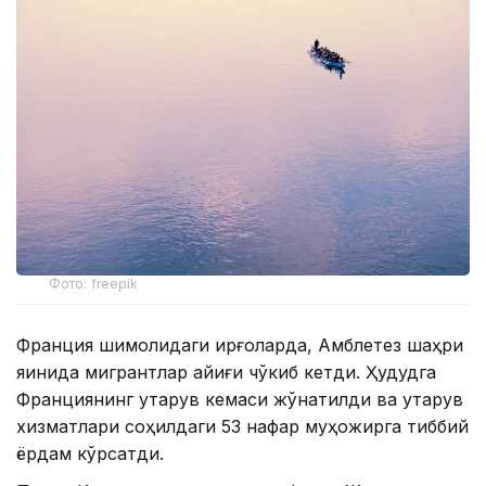
Фото: freepik
Франция шимолидаги қирғоқларда, Амблетез шаҳри
яқинида мигрантлар қайиғи чўкиб кетди. Ҳудудга
Франциянинг қутқарув кемаси жўнатилди ва қутқарув
хизматлари соҳилдаги 53 нафар муҳожирга тиббий
ёрдам кўрсатди.