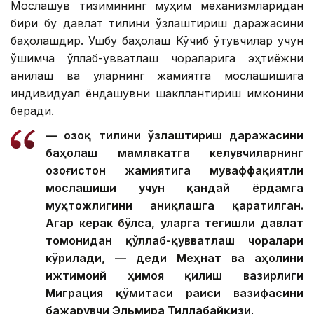
Мослашув тизимининг муҳим механизмларидан
бири бу давлат тилини ўзлаштириш даражасини
баҳолашдир. Ушбу баҳолаш Кўчиб ўтувчилар учун
қўшимча қўллаб-қувватлаш чораларига эҳтиёжни
аниқлаш ва уларнинг жамиятга мослашишига
индивидуал ёндашувни шакллантириш имконини
беради.
— Қозоқ тилини ўзлаштириш даражасини
баҳолаш мамлакатга келувчиларнинг
Қозоғистон жамиятига муваффақиятли
мослашиши учун қандай ёрдамга
муҳтожлигини аниқлашга қаратилган.
Агар керак бўлса, уларга тегишли давлат
томонидан қўллаб-қувватлаш чоралари
кўрилади, — деди Меҳнат ва аҳолини
ижтимоий ҳимоя қилиш вазирлиги
Миграция қўмитаси раиси вазифасини
бажарувчи Эльмира Тиллабайқизи.