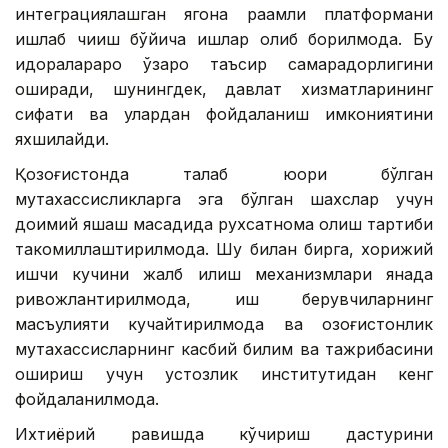
интеграциялашган ягона рақамли платформани
ишлаб чиқиш бўйича ишлар олиб борилмоқда. Бу
идоралараро ўзаро таъсир самарадорлигини
оширади, шунингдек, давлат хизматларининг
сифати ва улардан фойдаланиш имкониятини
яхшилайди.
Қозоғистонда талаб юқори бўлган
мутахассисликларга эга бўлган шахслар учун
доимий яшаш мақсадида рухсатнома олиш тартиби
такомиллаштирилмоқда. Шу билан бирга, хорижий
ишчи кучини жалб қилиш механизмлари янада
ривожлантирилмоқда, иш берувчиларнинг
масъулияти кучайтирилмоқда ва қозоғистонлик
мутахассисларнинг касбий билим ва тажрибасини
ошириш учун устозлик институтидан кенг
фойдаланилмоқда.
Ихтиёрий равишда кўчириш дастурини