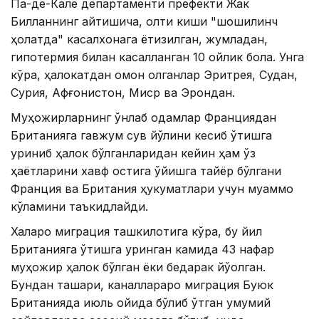
Па-де-Кале департаменти префекти Жак
Билланнинг айтишича, олти киши "шошилинч
ҳолатда" касалхонага ётқизилган, жумладан,
гипотермия билан касалланган 10 ойлик бола. Унга
кўра, ҳалокатдан омон қолганлар Эритрея, Судан,
Сурия, Афғонистон, Миср ва Эрондан.
Муҳожирларнинг ўнлаб одамлар Франциядан
Британияга гавжум сув йўлини кесиб ўтишга
уриниб ҳалок бўлганларидан кейин ҳам ўз
ҳаётларини хавф остига қўйишга тайёр бўлгани
Франция ва Британия ҳукуматлари учун муаммо
кўламини таъкидлайди.
Халқаро миграция ташкилотига кўра, бу йил
Британияга ўтишга уринган камида 43 нафар
муҳожир ҳалок бўлган ёки бедарак йўқолган.
Бундан ташқари, каналлараро миграция Буюк
Британияда июль ойида бўлиб ўтган умумий