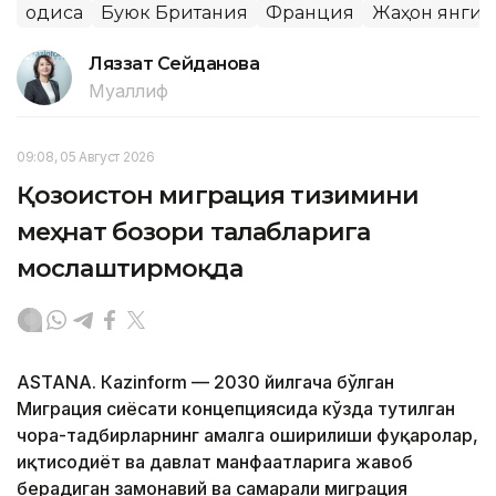
Ҳодиса
Буюк Британия
Франция
Жаҳон янги
Ляззат Сейданова
Муаллиф
09:08, 05 Август 2026
Қозоғистон миграция тизимини
меҳнат бозори талабларига
мослаштирмоқда
ASTANА. Кazinform — 2030 йилгача бўлган
Миграция сиёсати концепциясида кўзда тутилган
чора-тадбирларнинг амалга оширилиши фуқаролар,
иқтисодиёт ва давлат манфаатларига жавоб
берадиган замонавий ва самарали миграция