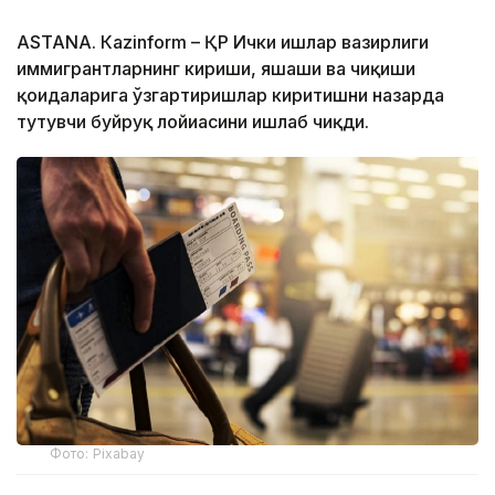
ASTANА. Кazinform – ҚР Ички ишлар вазирлиги
иммигрантларнинг кириши, яшаши ва чиқиши
қоидаларига ўзгартиришлар киритишни назарда
тутувчи буйруқ лойиҳасини ишлаб чиқди.
Фото: Pixabay