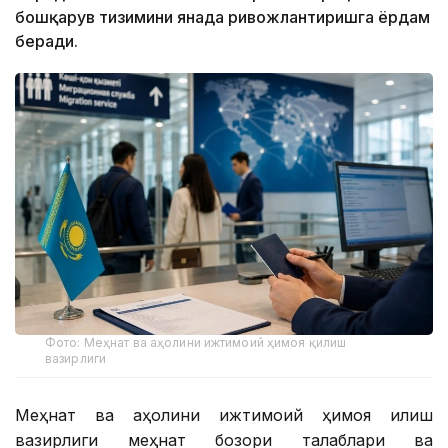
бошқарув тизимини янада ривожлантиришга ёрдам
беради.
Фото: Меҳнат ва аҳолини ижтимоий ҳимоя қилиш
вазирлиги
Меҳнат ва аҳолини ижтимоий ҳимоя қилиш
вазирлиги меҳнат бозори талаблари ва