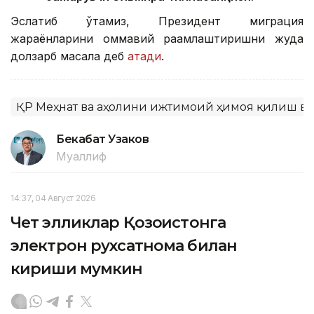
Эслатиб ўтамиз, Президент миграция
жараёнларини оммавий рақамлаштиришни жуда
долзарб масала деб
атади
.
ҚР Меҳнат ва аҳолини ижтимоий ҳимоя қилиш в
Бекабат Узаков
Муаллиф
14:37, 04 Август 2026
Чет элликлар Қозоғистонга
электрон рухсатнома билан
кириши мумкин