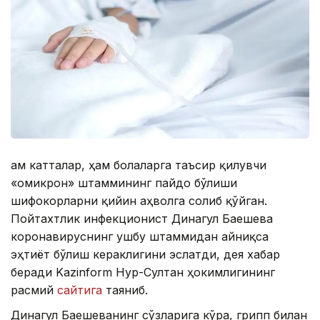
Ҳам катталар, ҳам болаларга таъсир қилувчи
«омикрон» штаммининг пайдо бўлиши
шифокорларни қийин аҳволга солиб қўйган.
Пойтахтлик инфекционист Динагул Баешева
коронавируснинг ушбу штаммидан айниқса
эҳтиёт бўлиш кераклигини эслатди, дея хабар
беради Kazinform Нур-Султан ҳокимлигининг
расмий
сайтига
таяниб.
Динагул Баешеванинг сўзларига кўра, грипп билан