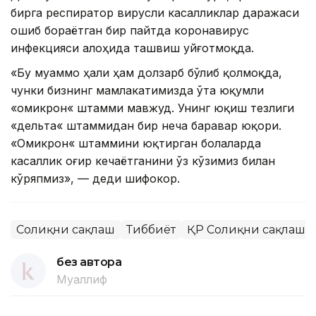
бирга респиратор вирусли касалликлар даражаси
ошиб бораётган бир пайтда коронавирус
инфекцияси алоҳида ташвиш уйғотмоқда.
«Бу муаммо ҳали ҳам долзарб бўлиб қолмоқда,
чунки бизнинг мамлакатимизда ўта юқумли
«омикрон« штамми мавжуд. Унинг юқиш тезлиги
«дельта« штаммидан бир неча баравар юқори.
«Омикрон« штаммини юқтирган болаларда
касаллик оғир кечаётганини ўз кўзимиз билан
кўряпмиз», — деди шифокор.
Соғлиқни сақлаш
Тиббиёт
ҚР Соғлиқни сақлаш 
без автора
Муаллиф