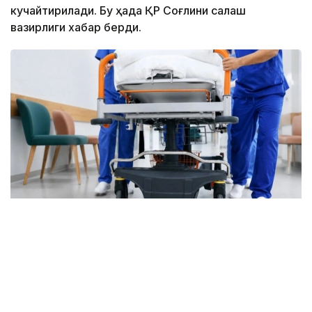
кучайтирилади. Бу ҳақда ҚР Соғлиқни сақлаш
вазирлиги хабар берди.
Фото: Марказий коммуникациялар хизмати
Бугунги кунда ихтисослашган ёрдам 1500 дан
ортиқ травматолог томонидан кўрсатилмоқда.
Мамлакатда 81 та травматология маркази, 4000