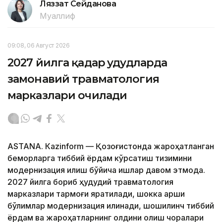
Ляззат Сейданова
Муаллиф
09:08, 06 Август 2026
2027 йилга қадар ҳудудларда
замонавий травматология
марказлари очилади
ASTANА. Кazinform — Қозоғистонда жароҳатланган
беморларга тиббий ёрдам кўрсатиш тизимини
модернизация қилиш бўйича ишлар давом этмоқда.
2027 йилга бориб ҳудудий травматология
марказлари тармоғи яратилади, шокка қарши
бўлимлар модернизация қилинади, шошилинч тиббий
ёрдам ва жароҳатларнинг олдини олиш чоралари