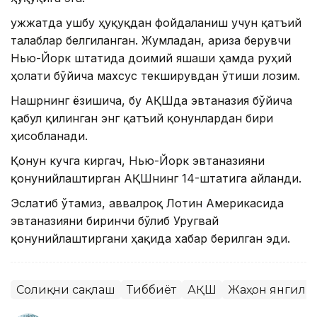
Ҳужжатда ушбу ҳуқуқдан фойдаланиш учун қатъий
талаблар белгиланган. Жумладан, ариза берувчи
Нью-Йорк штатида доимий яшаши ҳамда руҳий
ҳолати бўйича махсус текширувдан ўтиши лозим.
Нашрнинг ёзишича, бу АҚШда эвтаназия бўйича
қабул қилинган энг қатъий қонунлардан бири
ҳисобланади.
Қонун кучга киргач, Нью-Йорк эвтаназияни
қонунийлаштирган АҚШнинг 14-штатига айланди.
Эслатиб ўтамиз, аввалроқ Лотин Америкасида
эвтаназияни биринчи бўлиб Уругвай
қонунийлаштиргани ҳақида хабар берилган эди.
Соғлиқни сақлаш
Тиббиёт
АҚШ
Жаҳон янгили