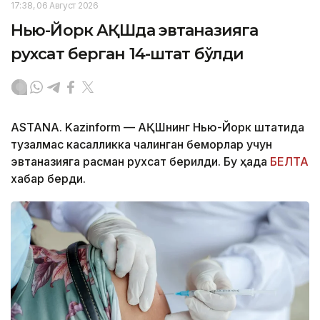
17:38, 06 Август 2026
Нью-Йорк АҚШда эвтаназияга
рухсат берган 14-штат бўлди
ASTANA. Kazinform — АҚШнинг Нью-Йорк штатида
тузалмас касалликка чалинган беморлар учун
эвтаназияга расман рухсат берилди. Бу ҳақда
БЕЛТА
хабар берди.