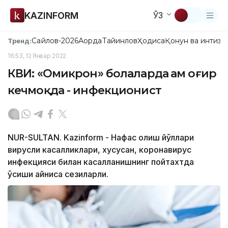
KAZINFORM
ЎЗ
Сайлов-2026
Ақорда
Тайинлов
Ҳодиса
Қонун ва интизо
Тренд:
16:53, 12 Январ 2022
КВИ: «Омикрон» болаларда ҳам оғир
кечмоқда - инфекционист
NUR-SULTAN. Kazinform - Нафас олиш йўллари
вирусли касалликлари, хусусан, коронавирус
инфекцияси билан касалланишнинг пойтахтда
ўсиши айниқса сезиларли.