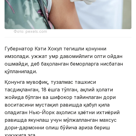
Фото: pexels.com
Губернатор Кэти Хокул тегишли қонунни
имзолади. Ҳужжат умр давомийлиги олти ойдан
ошмайди, деб баҳоланган беморларга нисбатан
қўлланилади.
Қонунга мувофиқ, тузалмас ташхиси
тасдиқланган, 18 ёшга тўлган, ақлий ҳолати
жойида бўлган ва шифокор тайинлаган дори
воситасини мустақил равишда қабул қила
оладиган Нью-Йорк аҳолиси ҳаётни ихтиёрий
равишда якунлаш учун мўлжалланган махсус
дори-дармонни олиш бўйича ариза бериш
ҳуқуқига эга.