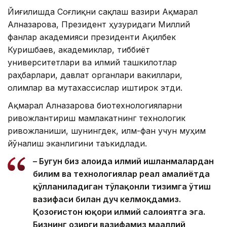
Йиғилишда Соғлиқни сақлаш вазири Ақмарал
Алназарова, Президент ҳузуридаги Миллий
фанлар академияси президенти Ақилбек
Куришбаев, академиклар, тиббиёт
университетлари ва илмий ташкилотлар
раҳбарлари, давлат органлари вакиллари,
олимлар ва мутахассислар иштирок этди.
Ақмарал Алназарова биотехнологияларни
ривожлантириш мамлакатнинг технологик
ривожланиши, шунингдек, илм-фан учун муҳим
йўналиш эканлигини таъкидлади.
– Бугун биз алоҳида илмий ишланмалардан
билим ва технологиялар реал амалиётда
қўлланиладиган тўлақонли тизимга ўтиш
вазифаси билан дуч келмоқдамиз.
Қозоғистон юқори илмий салоҳиятга эга.
Бизнинг ҳозирги вазифамиз маҳаллий