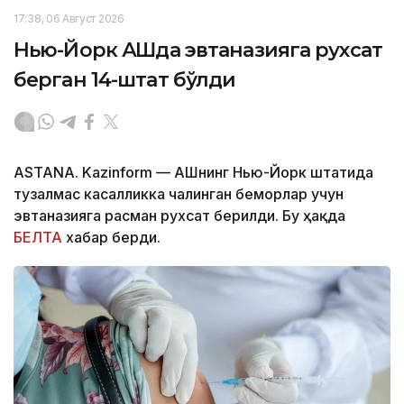
17:38, 06 Август 2026
Нью-Йорк АҚШда эвтаназияга рухсат
берган 14-штат бўлди
ASTANA. Kazinform — АҚШнинг Нью-Йорк штатида
тузалмас касалликка чалинган беморлар учун
эвтаназияга расман рухсат берилди. Бу ҳақда
БЕЛТА
хабар берди.