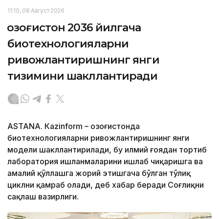
11:10, 08 Август 2026
Қозоғистон 2036 йилгача
биотехнологияларни
ривожлантиришнинг янги
тизимини шакллантиради
ASTANА. Кazinform – Қозоғистонда
биотехнологияларни ривожлантиришнинг янги
модели шакллантирилади, бу илмий ғоядан тортиб
лаборатория ишланмаларини ишлаб чиқаришга ва
амалий қўллашга жорий этишгача бўлган тўлиқ
циклни қамраб олади, деб хабар беради Соғлиқни
сақлаш вазирлиги.