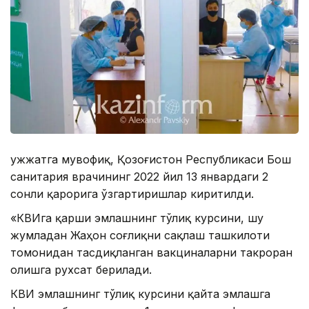
Ҳужжатга мувофиқ, Қозоғистон Республикаси Бош
санитария врачининг 2022 йил 13 январдаги 2
сонли қарорига ўзгартиришлар киритилди.
«КВИга қарши эмлашнинг тўлиқ курсини, шу
жумладан Жаҳон соғлиқни сақлаш ташкилоти
томонидан тасдиқланган вакциналарни такроран
олишга рухсат берилади.
КВИ эмлашнинг тўлиқ курсини қайта эмлашга