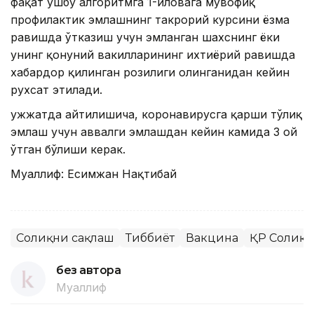
фақат ушбу алгоритмга 1-иловага мувофиқ
профилактик эмлашнинг такрорий курсини ёзма
равишда ўтказиш учун эмланган шахснинг ёки
унинг қонуний вакилларининг ихтиёрий равишда
хабардор қилинган розилиги олинганидан кейин
рухсат этилади.
Ҳужжатда айтилишича, коронавирусга қарши тўлиқ
эмлаш учун аввалги эмлашдан кейин камида 3 ой
ўтган бўлиши керак.
Муаллиф: Есимжан Нақтибай
Соғлиқни сақлаш
Тиббиёт
Вакцина
ҚР Соғлиқ
без автора
Муаллиф