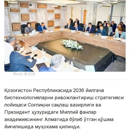
Фото: ҚР ССВ
Қозоғистон Республикасида 2036 йилгача
биотехнологияларни ривожлантириш стратегияси
лойиҳаси Соғлиқни сақлаш вазирлиги ва
Президент ҳузуридаги Миллий фанлар
академиясининг Алматида бўлиб ўтган қўшма
йиғилишида муҳокама қилинди.