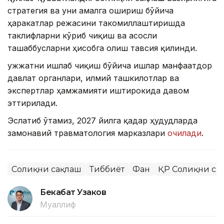
стратегия ва уни амалга ошириш бўйича
ҳаракатлар режасини такомиллаштиришда
таклифларни кўриб чиқиш ва асосли
ташаббусларни ҳисобга олиш тавсия қилинди.
Ҳужжатни ишлаб чиқиш бўйича ишлар манфаатдор
давлат органлари, илмий ташкилотлар ва
экспертлар ҳамжамияти иштирокида давом
эттирилади.
Эслатиб ўтамиз, 2027 йилга қадар ҳудудларда
замонавий травматология марказлари
очилади
.
Соғлиқни сақлаш
Тиббиёт
Фан
ҚР Соғлиқни са
Бекабат Узаков
Муаллиф