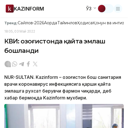
KAZINFORM
ЎЗ
Сайлов-2026
Ақорда
Тайинлов
Ҳодиса
Қонун ва интизо
Тренд:
18:05, 03 Май 2022
КВИ: Қозоғистонда қайта эмлаш
бошланди
NUR-SULTAN. Kazinform – Қозоғистон бош санитария
врачи коронавирус инфекциясига қарши қайта
эмлашга рухсат берувчи фармон чиқарди, деб
хабар бермоқда Kazinform мухбири.