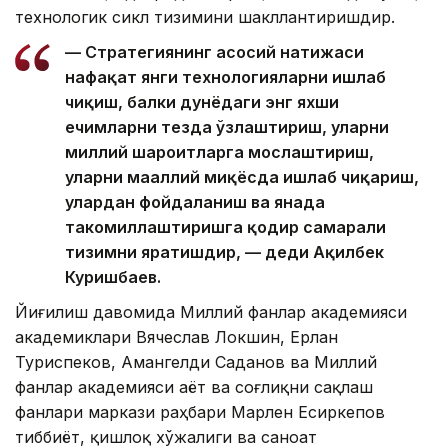
технологик сикл тизимини шакллантиришдир.
— Стратегиянинг асосий натижаси
нафақат янги технологияларни ишлаб
чиқиш, балки дунёдаги энг яхши
ечимларни тезда ўзлаштириш, уларни
миллий шароитларга мослаштириш,
уларни маҳаллий миқёсда ишлаб чиқариш,
улардан фойдаланиш ва янада
такомиллаштиришга қодир самарали
тизимни яратишдир, — деди Ақилбек
Куришбаев.
Йиғилиш давомида Миллий фанлар академияси
академиклари Вячеслав Локшин, Ерлан
Туриспеков, Амангелди Саданов ва Миллий
фанлар академияси Ҳаёт ва соғлиқни сақлаш
фанлари маркази раҳбари Марлен Есиркепов
тиббиёт, қишлоқ хўжалиги ва саноат