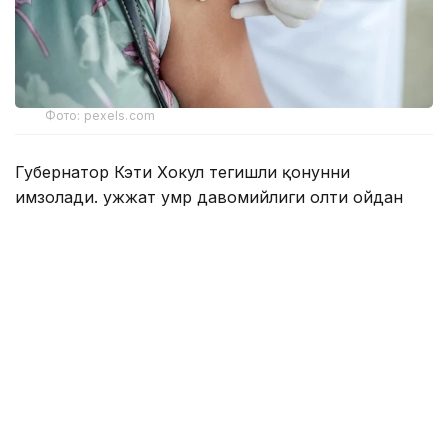
Фото: pexels.com
Губернатор Кэти Хокул тегишли қонунни
имзолади. Ҳужжат умр давомийлиги олти ойдан
ошмайди, деб баҳоланган беморларга нисбатан
қўлланилади.
Қонунга мувофиқ, тузалмас ташхиси
тасдиқланган, 18 ёшга тўлган, ақлий ҳолати
жойида бўлган ва шифокор тайинлаган дори
воситасини мустақил равишда қабул қила
оладиган Нью-Йорк аҳолиси ҳаётни ихтиёрий
равишда якунлаш учун мўлжалланган махсус
дори-дармонни олиш бўйича ариза бериш