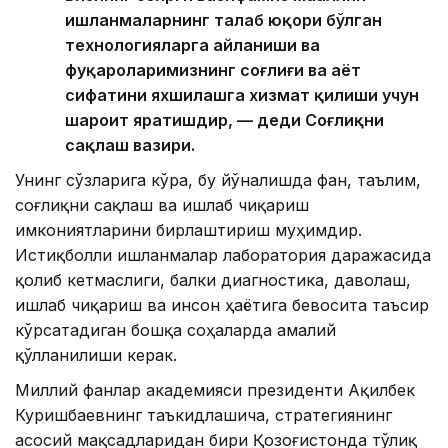
ишланмаларнинг талаб юқори бўлган
технологияларга айланиши ва
фуқароларимизнинг соғлиғи ва ҳаёт
сифатини яхшилашга хизмат қилиши учун
шароит яратишдир, — деди Соғлиқни
сақлаш вазири.
Унинг сўзларига кўра, бу йўналишда фан, таълим,
соғлиқни сақлаш ва ишлаб чиқариш
имкониятларини бирлаштириш муҳимдир.
Истиқболли ишланмалар лаборатория даражасида
қолиб кетмаслиги, балки диагностика, даволаш,
ишлаб чиқариш ва инсон ҳаётига бевосита таъсир
кўрсатадиган бошқа соҳаларда амалий
қўлланилиши керак.
Миллий фанлар академияси президенти Ақилбек
Куришбаевнинг таъкидлашича, стратегиянинг
асосий мақсадларидан бири Қозоғистонда тўлиқ