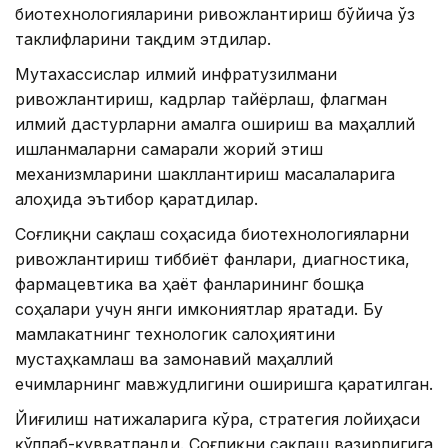
биотехнологияларини ривожлантириш бўйича ўз
таклифларини тақдим этдилар.
Мутахассислар илмий инфратузилмани
ривожлантириш, кадрлар тайёрлаш, флагман
илмий дастурларни амалга ошириш ва маҳаллий
ишланмаларни самарали жорий этиш
механизмларини шакллантириш масалаларига
алоҳида эътибор қаратдилар.
Соғлиқни сақлаш соҳасида биотехнологияларни
ривожлантириш тиббиёт фанлари, диагностика,
фармацевтика ва ҳаёт фанларининг бошқа
соҳалари учун янги имкониятлар яратади. Бу
мамлакатнинг технологик салоҳиятини
мустаҳкамлаш ва замонавий маҳаллий
ечимларнинг мавжудлигини оширишга қаратилган.
Йиғилиш натижаларига кўра, стратегия лойиҳаси
қўллаб-қувватланди. Соғлиқни сақлаш вазирлигига