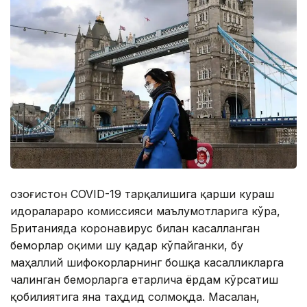
Қозоғистон COVID-19 тарқалишига қарши кураш
идоралараро комиссияси маълумотларига кўра,
Британияда коронавирус билан касалланган
беморлар оқими шу қадар кўпайганки, бу
маҳаллий шифокорларнинг бошқа касалликларга
чалинган беморларга етарлича ёрдам кўрсатиш
қобилиятига яна таҳдид солмоқда. Масалан,