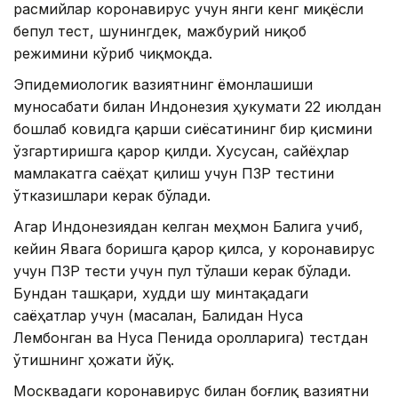
расмийлар коронавирус учун янги кенг миқёсли
бепул тест, шунингдек, мажбурий ниқоб
режимини кўриб чиқмоқда.
Эпидемиологик вазиятнинг ёмонлашиши
муносабати билан Индонезия ҳукумати 22 июлдан
бошлаб ковидга қарши сиёсатининг бир қисмини
ўзгартиришга қарор қилди. Хусусан, сайёҳлар
мамлакатга саёҳат қилиш учун ПЗР тестини
ўтказишлари керак бўлади.
Агар Индонезиядан келган меҳмон Балига учиб,
кейин Явага боришга қарор қилса, у коронавирус
учун ПЗР тести учун пул тўлаши керак бўлади.
Бундан ташқари, худди шу минтақадаги
саёҳатлар учун (масалан, Балидан Нуса
Лембонган ва Нуса Пенида оролларига) тестдан
ўтишнинг ҳожати йўқ.
Москвадаги коронавирус билан боғлиқ вазиятни