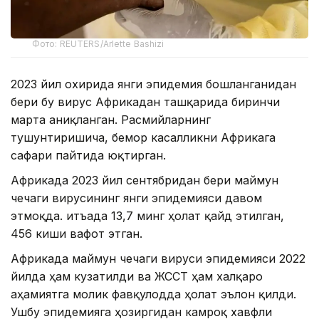
Фото: REUTERS/Arlette Bashizi
2023 йил охирида янги эпидемия бошланганидан
бери бу вирус Африкадан ташқарида биринчи
марта аниқланган. Расмийларнинг
тушунтиришича, бемор касалликни Африкага
сафари пайтида юқтирган.
Африкада 2023 йил сентябридан бери маймун
чечаги вирусининг янги эпидемияси давом
этмоқда. Қитъада 13,7 минг ҳолат қайд этилган,
456 киши вафот этган.
Африкада маймун чечаги вируси эпидемияси 2022
йилда ҳам кузатилди ва ЖССТ ҳам халқаро
аҳамиятга молик фавқулодда ҳолат эълон қилди.
Ушбу эпидемияга ҳозиргидан камроқ хавфли