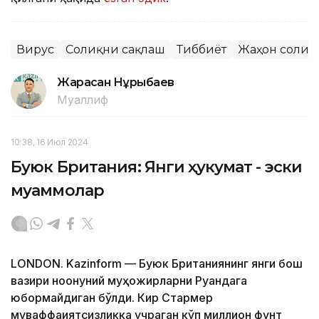
Вирус
Соғлиқни сақлаш
Тиббиёт
Жаҳон соғлиқ
Жарасқан Нұрыбаев
Муаллиф
10:38, 16 Июл 2024
Буюк Британия: Янги ҳукумат - эски
муаммолар
LONDON. Kazinform — Буюк Британиянинг янги бош
вазири ноқонуний муҳожирларни Руандага
юбормайдиган бўлди. Кир Стармер
муваффақиятсизликка учраган кўп миллион фунт