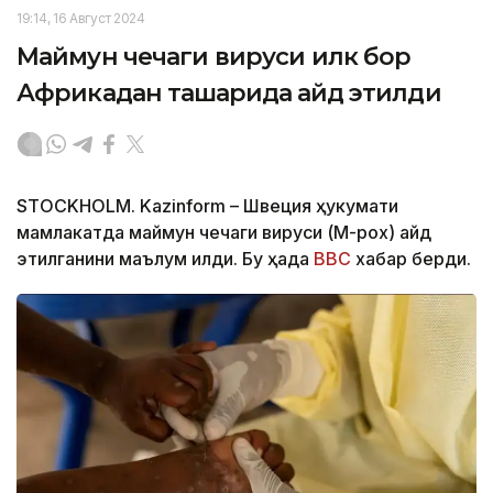
19:14, 16 Август 2024
Маймун чечаги вируси илк бор
Африкадан ташқарида қайд этилди
STOCKHOLM. Kazinform – Швеция ҳукумати
мамлакатда маймун чечаги вируси (M-pox) қайд
этилганини маълум қилди. Бу ҳақда
BBC
хабар берди.