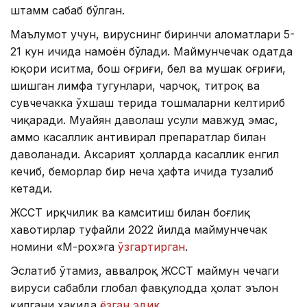
штамм сабаб бўлган.
Маълумот учун, вируснинг биринчи аломатлари 5-
21 кун ичида намоён бўлади. Маймунчечак одатда
юқори иситма, бош оғриғи, бел ва мушак оғриғи,
шишган лимфа тугунлари, чарчоқ, титроқ ва
сувчечакка ўхшаш терида тошмаларни келтириб
чиқаради. Муайян даволаш усули мавжуд эмас,
аммо касаллик антивирал препаратлар билан
даволанади. Аксарият ҳолларда касаллик енгил
кечиб, беморлар бир неча ҳафта ичида тузалиб
кетади.
ЖССТ ирқчилик ва камситиш билан боғлиқ
хавотирлар туфайли 2022 йилда маймунчечак
номини «М-pox»га
ўзгартирган
.
Эслатиб ўтамиз, аввалроқ ЖССТ маймун чечаги
вируси сабабли глобал фавқулодда ҳолат эълон
қилгани ҳақида
ёзган эдик
.