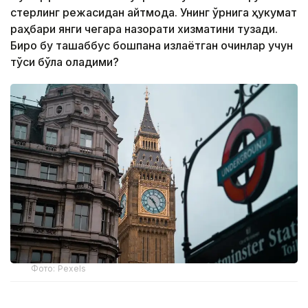
стерлинг режасидан қайтмоқда. Унинг ўрнига ҳукумат
раҳбари янги чегара назорати хизматини тузади.
Бироқ бу ташаббус бошпана излаётган қочқинлар учун
тўсиқ бўла оладими?
Фото: Pexels
Бошпана изловчиларни Руандага олиб келиши