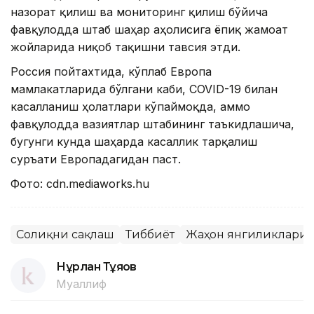
назорат қилиш ва мониторинг қилиш бўйича
фавқулодда штаб шаҳар аҳолисига ёпиқ жамоат
жойларида ниқоб тақишни тавсия этди.
Россия пойтахтида, кўплаб Европа
мамлакатларида бўлгани каби, COVID-19 билан
касалланиш ҳолатлари кўпаймоқда, аммо
фавқулодда вазиятлар штабининг таъкидлашича,
бугунги кунда шаҳарда касаллик тарқалиш
суръати Европадагидан паст.
Фото: cdn.mediaworks.hu
Соғлиқни сақлаш
Тиббиёт
Жаҳон янгиликлари
Нұрлан Тұяқов
Муаллиф