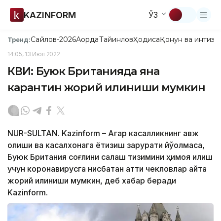
KAZINFORM
ЎЗ
Сайлов-2026
Ақорда
Тайинлов
Ҳодиса
Қонун ва интизо
Тренд:
14:05, 13 Июл 2022
КВИ: Буюк Британияда яна
карантин жорий қилиниши мумкин
NUR-SULTAN. Kazinform – Агар касалликнинг авж
олиши ва касалхонага ётқизиш зарурати йўқолмаса,
Буюк Британия соғлиқни сақлаш тизимини ҳимоя қилиш
учун коронавирусга нисбатан қаттиқ чекловлар қайта
жорий қилиниши мумкин, деб хабар беради
Kazinform.