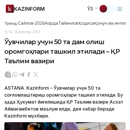
KAZINFORM
ЎЗ
Сайлов-2026
Ақорда
Тайинлов
Ҳодиса
Қонун ва интизо
Тренд:
12:14, 14 Декабр 2022
Ўқувчилар учун 50 та дам олиш
оромгоҳлари ташкил этилади – ҚР
Таълим вазири
ASTANA. Kazinform – Ўқувчилар учун 50 та
соғломлаштириш оромгоҳлари ташкил этилади. Бу
ҳақда Ҳукумат йиғилишида ҚР Таълим вазири Асхат
Аймағамбетов маълум қилди, дея хабар беради
Kazinform мухбири.