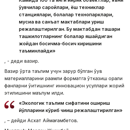
Камида 100 та янги йирик объектлар, яъни
ўқувчилар саройлари, ёш техниклар
станциялари, болалар технопарклари,
мусиқа ва санъат мактаблари қуриш
режалаштирилган. Бу мактабдан ташқари
ташкилотларнинг болалар яшайдиган
жойдан босқичма-босқич киришини
таъминлайди»
, - деди вазир.
Вазир ўрта таълим учун зарур бўлган ўқув
материалларини рақамли форматга ўтказиш орқали
фанларни ўқитишнинг инновацион усуллари жорий
этилишини маълум қилди.
«Экологик таълим сифатини ошириш
йўлларини кўриб чиқиш режалаштирилган»
, – дейди Асхат Аймағамбетов.