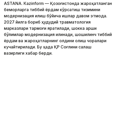
ASTANА. Кazinform — Қозоғистонда жароҳатланган
беморларга тиббий ёрдам кўрсатиш тизимини
модернизация қилиш бўйича ишлар давом этмоқда.
2027 йилга бориб ҳудудий травматология
марказлари тармоғи яратилади, шокка қарши
бўлимлар модернизация қилинади, шошилинч тиббий
ёрдам ва жароҳатларнинг олдини олиш чоралари
кучайтирилади. Бу ҳақда ҚР Соғлиқни сақлаш
вазирлиги хабар берди.