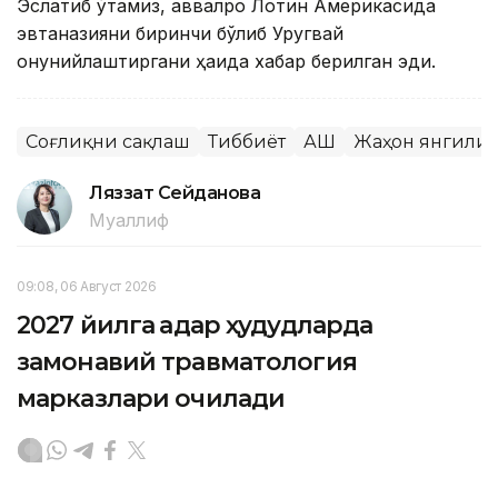
Эслатиб ўтамиз, аввалроқ Лотин Америкасида
эвтаназияни биринчи бўлиб Уругвай
қонунийлаштиргани ҳақида хабар берилган эди.
Соғлиқни сақлаш
Тиббиёт
АҚШ
Жаҳон янгили
Ляззат Сейданова
Муаллиф
09:08, 06 Август 2026
2027 йилга қадар ҳудудларда
замонавий травматология
марказлари очилади