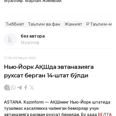
Муаллиф: Марлан Жиембай
Тиббиёт
Таълим ва фан
Жамият
ҚР Таълим-м
без автора
Муаллиф
17:38, 06 Август 2026
Нью-Йорк АҚШда эвтаназияга
рухсат берган 14-штат бўлди
ASTANA. Kazinform — АҚШнинг Нью-Йорк штатида
тузалмас касалликка чалинган беморлар учун
эвтаназияга расман рухсат берилди. Бу ҳақда
БЕЛТА