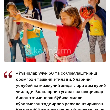
«Ўқувчилар учун 50 та соғломлаштириш
оромгоҳи ташкил этилади. Уларнинг
услубий ва мазмуний жиҳатлари ҳам кўриб
чиқилади. Болаларни тўгарак ва секциялар
билан таъминлаш бўйича мисли
кўрилмаган тадбирлар режалаштирилган.