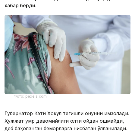
хабар берди.
Фото: pexels.com
Губернатор Кэти Хокул тегишли қонунни имзолади.
Ҳужжат умр давомийлиги олти ойдан ошмайди,
деб баҳоланган беморларга нисбатан қўлланилади.