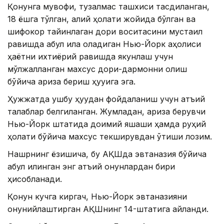
Қонунга мувофиқ, тузалмас ташхиси тасдиқланган,
18 ёшга тўлган, ақлий ҳолати жойида бўлган ва
шифокор тайинлаган дори воситасини мустақил
равишда қабул қила оладиган Нью-Йорк аҳолиси
ҳаётни ихтиёрий равишда якунлаш учун
мўлжалланган махсус дори-дармонни олиш
бўйича ариза бериш ҳуқуқига эга.
Ҳужжатда ушбу ҳуқуқдан фойдаланиш учун қатъий
талаблар белгиланган. Жумладан, ариза берувчи
Нью-Йорк штатида доимий яшаши ҳамда руҳий
ҳолати бўйича махсус текширувдан ўтиши лозим.
Нашрнинг ёзишича, бу АҚШда эвтаназия бўйича
қабул қилинган энг қатъий қонунлардан бири
ҳисобланади.
Қонун кучга киргач, Нью-Йорк эвтаназияни
қонунийлаштирган АҚШнинг 14-штатига айланди.