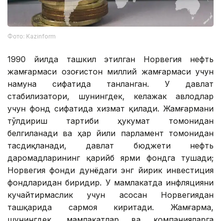
Фото: Kazinform
1990 йилда ташкил этилган Норвегия нефть
жамғармаси Қозоғистон миллий жамғармаси учун
намуна сифатида танланган. У давлат
стабилизатори, шунингдек, келажак авлодлар
учун фонд сифатида хизмат қилади. Жамғармани
тўлдириш тартиби ҳукумат томонидан
белгиланади ва ҳар йили парламент томонидан
тасдиқланади, давлат бюджети нефть
даромадларининг қарийб ярми фондга тушади;
Норвегия фонди дунёдаги энг йирик инвестиция
фондларидан биридир. У мамлакатда инфляцияни
кучайтирмаслик учун асосан Норвегиядан
ташқарида сармоя киритади. Жамғарма,
шунингдек, мамлакатлар ва компанияларга