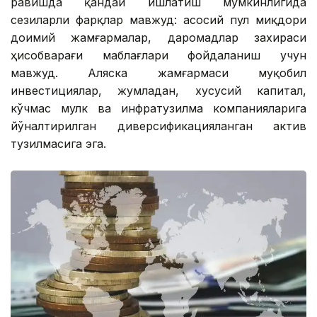
равишда қандай ишлатиш мумкинлигида
сезиларли фарқлар мавжуд: асосий пул миқдори
доимий жамғармалар, даромадлар захираси
ҳисобварағи маблағлари фойдаланиш учун
мавжуд. Аляска жамғармаси муқобил
инвестициялар, жумладан, хусусий капитал,
кўчмас мулк ва инфратузилма компанияларига
йўналтирилган диверсификацияланган актив
тузилмасига эга.