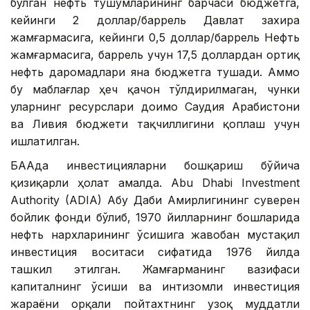
бўлган нефть тушумларининг барчаси бюджетга,
кейинги 2 доллар/баррель Давлат захира
жамғармасига, кейинги 0,5 доллар/баррель Нефть
жамғармасига, баррель учун 17,5 доллардан ортиқ
нефть даромадлари яна бюджетга тушади. Аммо
бу маблағлар ҳеч қачон тўлдирилмаган, чунки
уларнинг ресурслари доимо Саудия Арабистони
ва Ливия бюджети тақчиллигини қоплаш учун
ишлатилган.
БААда инвестицияларни бошқариш бўйича
қизиқарли ҳолат амалда. Abu Dhabi Investment
Authority (ADIA) Абу Даби Амирлигининг суверен
бойлик фонди бўлиб, 1970 йилларнинг бошларида
нефть нархларининг ўсишига жавобан мустақил
инвестиция воситаси сифатида 1976 йилда
ташкил этилган. Жамғарманинг вазифаси
капиталнинг ўсиши ва интизомли инвестиция
жараёни орқали пойтахтнинг узоқ муддатли