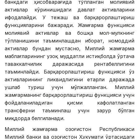
банкдаги ҳисобварағида тўпланган молиявий
активлар кўринишидаги давлат активларини
ифодалайди. У тежаш ва барқарорлаштириш
функцияларини бажаради. Жамғарма функцияси
молиявий активлар ва бошқа мол-мулкнинг
тўпланишини таъминлашдан иборат, номоддий
активлар бундан мустасно, Миллий жамғарма
маблағларининг узоқ муддатли истиқболда ўртача
таваккалчилик даражасида рентабеллигини
таъминлайди. Барқарорлаштириш функцияси ўз
активларининг ликвидлигини етарли даражада
ушлаб туриш учун мўлжалланган. Миллий
жамғарманинг барқарорлаштириш функцияси учун
фойдаланиладиган қисми кафолатланган
трансферни таъминлаш учун зарур бўлган
миқдорда белгиланади.
Миллий жамғарма Қозоғистон Республикаси
Миллий банки ва Қозоғистон Ҳукумати ўртасидаги