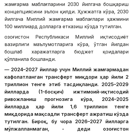
жамғарма маблағларини 2030 йилгача бошқариш
концепциясини эълон қилди. Ҳужжатга кўра, 2030
йилгача Миллий жамғарма маблағлари ҳажмини
100 миллиард долларга етказиш кўзда тутилган.
Қозоғистон Республикаси Миллий иқтисодиёт
вазирлиги маълумотларига кўра, ўтган йилдан
бошлаб харажатларга бюджет қоидалари
қўлланила бошланди.
— 2024–2027 йиллар учун Миллий жамғармадан
кафолатланган трансферт миқдори ҳар йили 2
триллион тенге этиб тасдиқланди. 2025–2029
йилларда (1-босқич) ижтимоий-иқтисодий
ривожланиш прогнозига кўра, 2024–2025
йилларда ҳар йили 1,6 триллион тенге
миқдорида мақсадли трансферт ажратиш кўзда
тутилган. Бироқ, бу чора 2026–2027 йилларга
мўлжалланмаган, - деди Қозоғистон