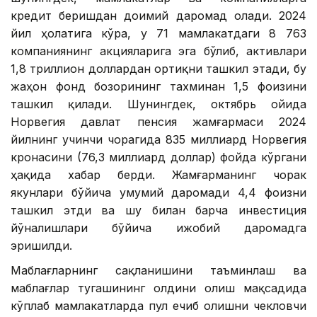
кредит беришдан доимий даромад олади. 2024
йил ҳолатига кўра, у 71 мамлакатдаги 8 763
компаниянинг акцияларига эга бўлиб, активлари
1,8 триллион доллардан ортиқни ташкил этади, бу
жаҳон фонд бозорининг тахминан 1,5 фоизини
ташкил қилади. Шунингдек, октябрь ойида
Норвегия давлат пенсия жамғармаси 2024
йилнинг учинчи чорагида 835 миллиард Норвегия
кронасини (76,3 миллиард доллар) фойда кўргани
ҳақида хабар берди. Жамғарманинг чорак
якунлари бўйича умумий даромади 4,4 фоизни
ташкил этди ва шу билан барча инвестиция
йўналишлари бўйича ижобий даромадга
эришилди.
Маблағларнинг сақланишини таъминлаш ва
маблағлар тугашининг олдини олиш мақсадида
кўплаб мамлакатларда пул ечиб олишни чекловчи