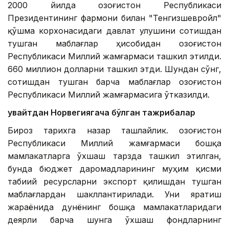
2000 йилда Қозоғистон Республикаси
Президентининг фармони билан "Тенгизшевройл"
қўшма корхонасидаги давлат улушини сотишдан
тушган маблағлар ҳисобидан Қозоғистон
Республикаси Миллий жамғармаси ташкил этилди.
660 миллион долларни ташкил этди. Шундан сўнг,
сотишдан тушган барча маблағлар Қозоғистон
Республикаси Миллий жамғармасига ўтказилди.
Қувайтдан Норвегиягача бўлган тажрибалар
Бироз тарихга назар ташлайлик. Қозоғистон
Республикаси Миллий жамғармаси бошқа
мамлакатларга ўхшаш тарзда ташкил этилган,
бунда бюджет даромадларининг муҳим қисми
табиий ресурсларни экспорт қилишдан тушган
маблағлардан шакллантирилади. Уни яратиш
жараёнида дунёнинг бошқа мамлакатларидаги
деярли барча шунга ўхшаш фондларнинг