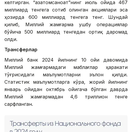
келтирган. “Қазатомсаноат”нинг июль ойида 467
миллиард тенгега сотиб олинган акциялари эса
ҳозирда 600 миллиард тенгега тенг. Шундай
қилиб, Миллий жамғарма ушбу операциялар
бўйича 500 миллиард тенгедан ортиқ даромад
олди.
Трансферлар
Миллий банк 2024 йилнинг 10 ойи давомида
Миллий жамғармадаги маблағлар ҳаракати
тўғрисидаги маълумотларни эълон қилди.
Статистик маълумотларга кўра, жорий йилнинг
январь ойидан октябрь ойигача бўлган даврда
Миллий жамғармадан 4,6 триллион тенге
сарфланган.