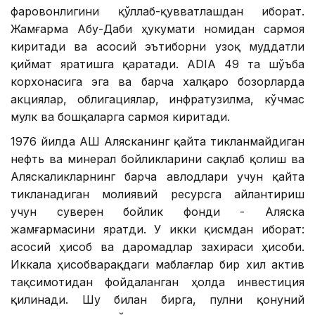
фаровонлигини қўллаб-қувватлашдан иборат.
Жамғарма Абу-Даби ҳукумати номидан сармоя
киритади ва асосий эътиборни узоқ муддатли
қиймат яратишга қаратади. ADIA 49 та шўъба
корхонасига эга ва барча халқаро бозорларда
акциялар, облигациялар, инфратузилма, кўчмас
мулк ва бошқаларга сармоя киритади.
1976 йилда АҚШ Алясканинг қайта тикланмайдиган
нефть ва минерал бойликларини сақлаб қолиш ва
Аляскаликларнинг барча авлодлари учун қайта
тикланадиган молиявий ресурсга айлантириш
учун суверен бойлик фонди - Аляска
жамғармасини яратди. У икки қисмдан иборат:
асосий ҳисоб ва даромадлар захираси ҳисоби.
Иккала ҳисобварақдаги маблағлар бир хил актив
тақсимотидан фойдаланган ҳолда инвестиция
қилинади. Шу билан бирга, пулни қонуний