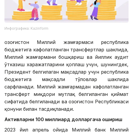
Инфографика: Kazinform
Қозоғистон Миллий жамғармаси республика
бюджетига кафолатланган трансфертлар шаклида,
Миллий жамғармани бошқариш ва йиллик аудит
ўтказиш харажатларини қоплаш учун, шунингдек,
Президент белгилаган мақсадлар учун республика
бюджетига мақсадли тўловлар шаклида
сарфланади. Миллий жамғармадан кафолатланган
трансферт миқдори мутлақ белгиланган қиймат
сифатида белгиланади ва Қозоғистон Республикаси
қонуни билан тасдиқланади.
Активларни 100 миллиард долларгача ошириш
2023 йил апрель ойида Миллий банк Миллий