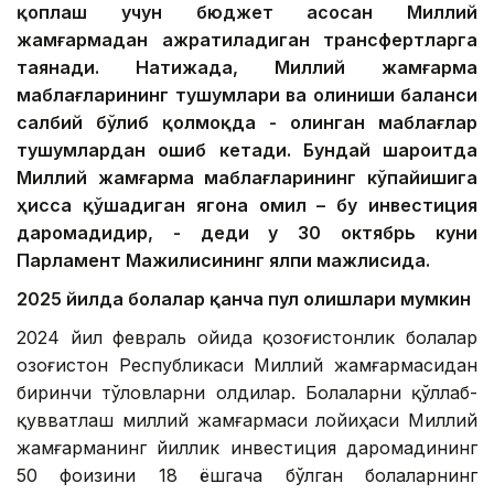
қоплаш учун бюджет асосан Миллий
жамғармадан ажратиладиган трансфертларга
таянади. Натижада, Миллий жамғарма
маблағларининг тушумлари ва олиниши баланси
салбий бўлиб қолмоқда - олинган маблағлар
тушумлардан ошиб кетади. Бундай шароитда
Миллий жамғарма маблағларининг кўпайишига
ҳисса қўшадиган ягона омил – бу инвестиция
даромадидир, - деди у 30 октябрь куни
Парламент Мажилисининг ялпи мажлисида.
2025 йилда болалар қанча пул олишлари мумкин
2024 йил февраль ойида қозоғистонлик болалар
Қозоғистон Республикаси Миллий жамғармасидан
биринчи тўловларни олдилар. Болаларни қўллаб-
қувватлаш миллий жамғармаси лойиҳаси Миллий
жамғарманинг йиллик инвестиция даромадининг
50 фоизини 18 ёшгача бўлган болаларнинг