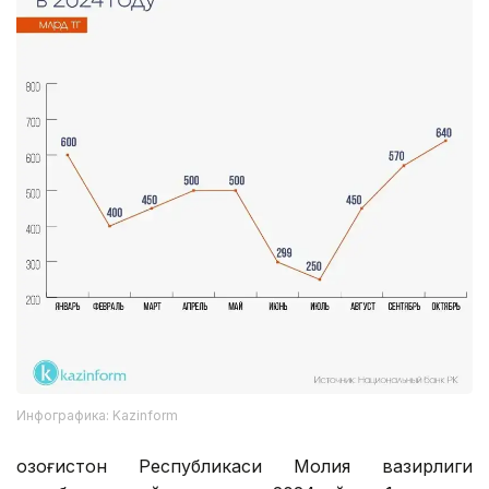
Инфографика: Kazinform
Қозоғистон Республикаси Молия вазирлиги