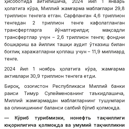
ҳисоботида айтилишича, 2024 йил 1 январь
ҳолатига кўра, Миллий жамғарма маблағлари 29,8
триллион тенгега етган. Сарфланган 4,6 триллион
тенгедан 2 триллион тенге кафолатланган
трансфертларга йўналтирилди; мақсадли
трансфертлар учун – 2,6 триллион тенге; фондни
бошқариш ва йиллик ташқи аудит ўтказиш билан
боғлиқ харажатларни қоплаш учун – 11,9 миллиард
тенге.
2024 йил 1 ноябрь ҳолатига кўра, жамғарма
активлари 30,9 триллион тенгега етди.
Бироқ, Қозоғистон Республикаси Миллий банки
раиси Тимур Сулейменовнинг таъкидлашича,
Миллий жамғармадан маблағларнинг тушумлари
ва олинишининг баланси салбий бўлиб қолмоқда.
— Кўриб турибмизки, нонефть тақчиллиги
юқорилигича қолмоқда ва умумий тақчилликни