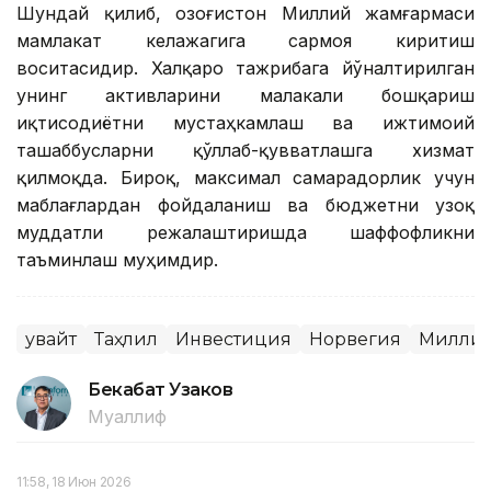
Шундай қилиб, Қозоғистон Миллий жамғармаси
мамлакат келажагига сармоя киритиш
воситасидир. Халқаро тажрибага йўналтирилган
унинг активларини малакали бошқариш
иқтисодиётни мустаҳкамлаш ва ижтимоий
ташаббусларни қўллаб-қувватлашга хизмат
қилмоқда. Бироқ, максимал самарадорлик учун
маблағлардан фойдаланиш ва бюджетни узоқ
муддатли режалаштиришда шаффофликни
таъминлаш муҳимдир.
Қувайт
Таҳлил
Инвестиция
Норвегия
Миллий
Бекабат Узаков
Муаллиф
11:58, 18 Июн 2026