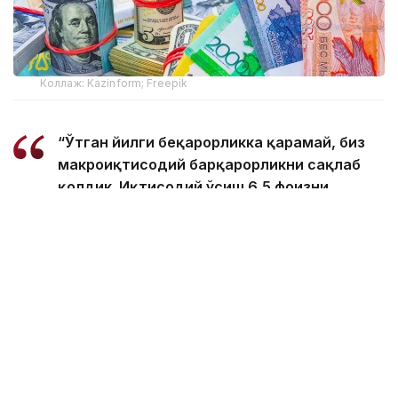
Коллаж: Kazinform; Freepik
“Ўтган йилги беқарорликка қарамай, биз
макроиқтисодий барқарорликни сақлаб
қолдик. Иқтисодий ўсиш 6,5 фоизни
ташкил этди. Инвестиция даромадлари ва
олтин-валюта операциялари ҳисобига
мамлакатнинг олтин-валюта захиралари
65,4 миллиард долларга ёки 42,8 фоизга
ошди. Миллий жамғарма активлари 63,9
миллиард долларга ёки 5,1 миллиард
долларга ошди ва рекорд даражадаги 8,7
миллиард долларга ёки 15,1 фоизга
инвестиция даромади қайд этилди. Ягона