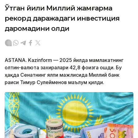
Ўтган йили Миллий жамғарма
рекорд даражадаги инвестиция
даромадини олди
ASTANA. Kazinform — 2025 йилда мамлакатнинг
олтин-валюта захиралари 42,8 фоизга ошди. Бу
ҳақда Сенатнинг ялпи мажлисида Миллий банк
раиси Тимур Сулейменов маълум қилди.