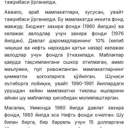
тажрибаси ўрганилди.
Аввало, араб мамлакатлари, хусусан, Қувайт
тажрибаси ўрганилди. Бу мамлакатда иккита фонд
мавжуд: Бюджет захира фонди (1960 йилдан) ва
келажак авлодлар учун захира фонди (1976
йилдан). Давлат даромадларининг 10% (келиб
чиқиши ва нефть нархидан қатъи назар) келажак
авлодлар учун фондга ўтказилади. Маблағлар
қаерда тақсимлангани ошкор этилмаган, аммо
маълумки, пул ривожланган мамлакатларнинг
қимматли қоғозларига қўйилган. Шуниси
эътиборга лойиқки, Қувайт 1990-1991 йиллардаги
урушдан кейин мамлакатни тиклаш ишларини
айнан шу маблағлар ҳисобидан молиялаштирган.
Масалан, Уммонда 1980 йилда давлат захира
фонди, 1993 йилда эса Нефть фонди очилган. Шу
билан бирга, бир баррель учун 15 долларгача