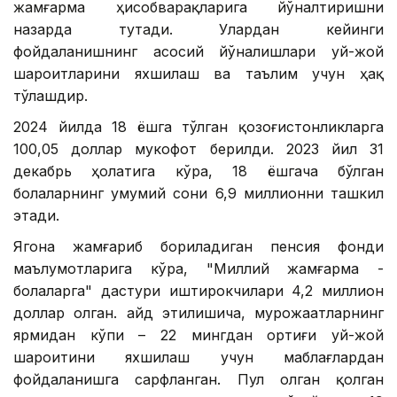
жамғарма ҳисобварақларига йўналтиришни
назарда тутади. Улардан кейинги
фойдаланишнинг асосий йўналишлари уй-жой
шароитларини яхшилаш ва таълим учун ҳақ
тўлашдир.
2024 йилда 18 ёшга тўлган қозоғистонликларга
100,05 доллар мукофот берилди. 2023 йил 31
декабрь ҳолатига кўра, 18 ёшгача бўлган
болаларнинг умумий сони 6,9 миллионни ташкил
этади.
Ягона жамғариб бориладиган пенсия фонди
маълумотларига кўра, "Миллий жамғарма -
болаларга" дастури иштирокчилари 4,2 миллион
доллар олган. Қайд этилишича, мурожаатларнинг
ярмидан кўпи – 22 мингдан ортиғи уй-жой
шароитини яхшилаш учун маблағлардан
фойдаланишга сарфланган. Пул олган қолган