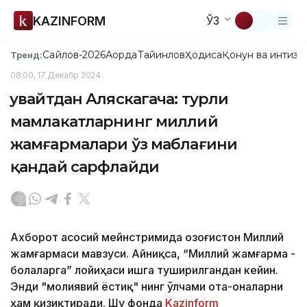
KAZINFORM
ЎЗ
Сайлов-2026
Ақорда
Тайинлов
Ҳодиса
Қонун ва интизо
Тренд:
08:00, 17 Декабр 2024
Қувайтдан Аляскагача: турли
мамлакатларнинг миллий
жамғармалари ўз маблағини
қандай сарфлайди
Ахборот асосий мейнстримида Қозоғистон Миллий
жамғармаси мавзуси. Айниқса, “Миллий жамғарма -
болаларга” лойиҳаси ишга туширилгандан кейин.
Энди "молиявий ёстиқ" нинг ўлчами ота-оналарни
ҳам қизиқтиради. Шу фонда
Kazinform