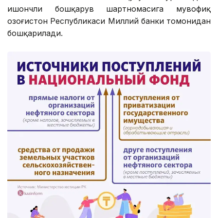
ишончли бошқарув шартномасига мувофиқ
Қозоғистон Республикаси Миллий банки томонидан
бошқарилади.