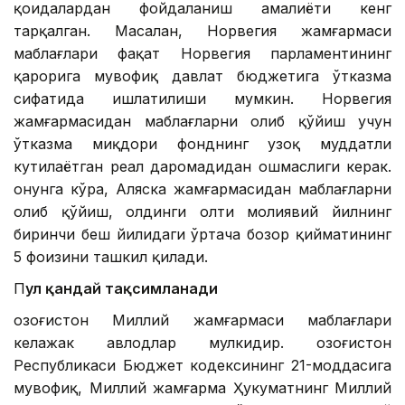
қоидалардан фойдаланиш амалиёти кенг
тарқалган. Масалан, Норвегия жамғармаси
маблағлари фақат Норвегия парламентининг
қарорига мувофиқ давлат бюджетига ўтказма
сифатида ишлатилиши мумкин. Норвегия
жамғармасидан маблағларни олиб қўйиш учун
ўтказма миқдори фонднинг узоқ муддатли
кутилаётган реал даромадидан ошмаслиги керак.
Қонунга кўра, Аляска жамғармасидан маблағларни
олиб қўйиш, олдинги олти молиявий йилнинг
биринчи беш йилидаги ўртача бозор қийматининг
5 фоизини ташкил қилади.
П
ул қандай тақсимланади
Қозоғистон Миллий жамғармаси маблағлари
келажак авлодлар мулкидир. Қозоғистон
Республикаси Бюджет кодексининг 21-моддасига
мувофиқ, Миллий жамғарма Ҳукуматнинг Миллий