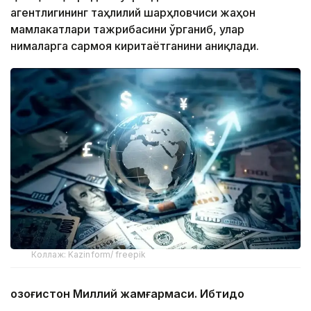
агентлигининг таҳлилий шарҳловчиси жаҳон
мамлакатлари тажрибасини ўрганиб, улар
нималарга сармоя киритаётганини аниқлади.
Коллаж: Kazinform/ freepik
Қозоғистон Миллий жамғармаси. Ибтидо