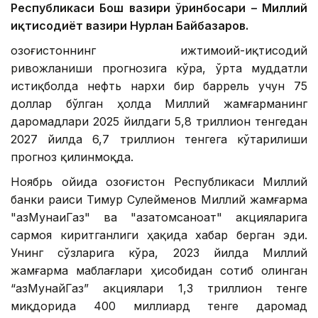
Республикаси Бош вазири ўринбосари – Миллий
иқтисодиёт вазири Нурлан Байбазаров.
Қозоғистоннинг ижтимоий-иқтисодий
ривожланиши прогнозига кўра, ўрта муддатли
истиқболда нефть нархи бир баррель учун 75
доллар бўлган ҳолда Миллий жамғарманинг
даромадлари 2025 йилдаги 5,8 триллион тенгедан
2027 йилда 6,7 ​​триллион тенгега кўтарилиши
прогноз қилинмоқда.
Ноябрь ойида Қозоғистон Республикаси Миллий
банки раиси Тимур Сулейменов Миллий жамғарма
"ҚазМунаиГаз" ва "Қазатомсаноат" акцияларига
сармоя киритганлиги ҳақида хабар берган эди.
Унинг сўзларига кўра, 2023 йилда Миллий
жамғарма маблағлари ҳисобидан сотиб олинган
“ҚазМунайГаз” акциялари 1,3 триллион тенге
миқдорида 400 миллиард тенге даромад