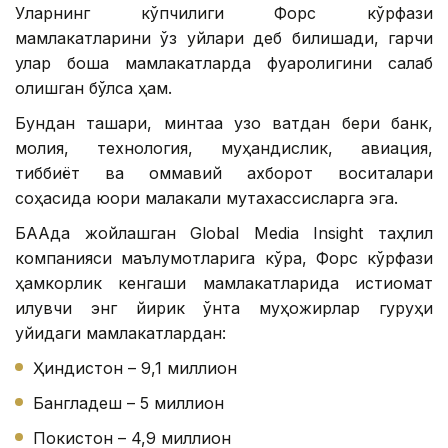
Уларнинг кўпчилиги Форс кўрфази
мамлакатларини ўз уйлари деб билишади, гарчи
улар бошқа мамлакатларда фуқаролигини сақлаб
қолишган бўлса ҳам.
Бундан ташқари, минтақа узоқ вақтдан бери банк,
молия, технология, муҳандислик, авиация,
тиббиёт ва оммавий ахборот воситалари
соҳасида юқори малакали мутахассисларга эга.
БААда жойлашган Global Media Insight таҳлил
компанияси маълумотларига кўра, Форс кўрфази
ҳамкорлик кенгаши мамлакатларида истиқомат
қилувчи энг йирик ўнта муҳожирлар гуруҳи
қуйидаги мамлакатлардан:
Ҳиндистон – 9,1 миллион
Бангладеш – 5 миллион
Покистон – 4,9 миллион