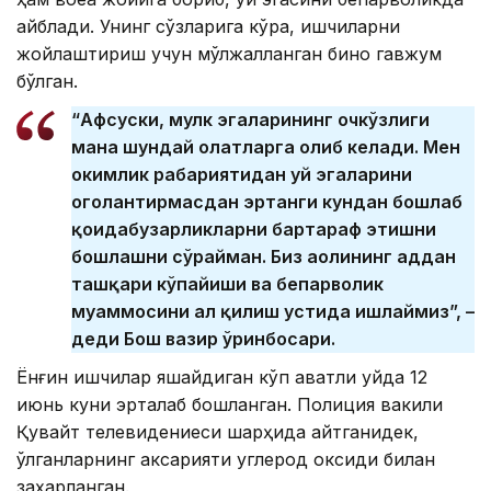
айблади. Унинг сўзларига кўра, ишчиларни
жойлаштириш учун мўлжалланган бино гавжум
бўлган.
“Афсуски, мулк эгаларининг очкўзлиги
мана шундай ҳолатларга олиб келади. Мен
ҳокимлик раҳбариятидан уй эгаларини
огоҳлантирмасдан эртанги кундан бошлаб
қоидабузарликларни бартараф этишни
бошлашни сўрайман. Биз аҳолининг ҳаддан
ташқари кўпайиши ва бепарволик
муаммосини ҳал қилиш устида ишлаймиз”, –
деди Бош вазир ўринбосари.
Ёнғин ишчилар яшайдиган кўп қаватли уйда 12
июнь куни эрталаб бошланган. Полиция вакили
Қувайт телевидениеси шарҳида айтганидек,
ўлганларнинг аксарияти углерод оксиди билан
заҳарланган.