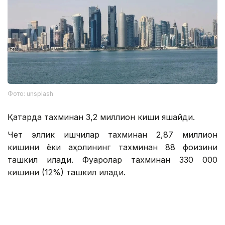
Фото: unsplash
Қатарда тахминан 3,2 миллион киши яшайди.
Чет эллик ишчилар тахминан 2,87 миллион
кишини ёки аҳолининг тахминан 88 фоизини
ташкил қилади. Фуқаролар тахминан 330 000
кишини (12%) ташкил қилади.
Чет элликларнинг энг катта гуруҳлари:
Ҳиндистон — 700 000