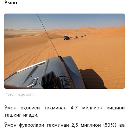
Ўмон
Фото: fm.gov.om/
Ўмон аҳолиси тахминан 4,7 миллион кишини
ташкил қилади.
Ўмон фуқаролари тахминан 2,5 миллион (59%) ва