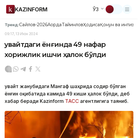
KAZINFORM
ЎЗ
Сайлов-2026
Ақорда
Тайинлов
Ҳодиса
Қонун ва интизо
Тренд:
09:17, 13 Июн 2024
Қувайтдаги ёнғинда 49 нафар
хорижлик ишчи ҳалок бўлди
Қувайт жанубидаги Мангаф шаҳрида содир бўлган
ёнғин оқибатида камида 49 киши ҳалок бўлди, деб
хабар беради Kazinform
ТАСС
агентлигига таяниб.