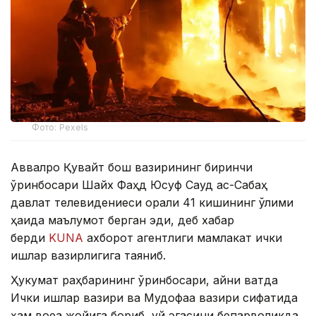
Фото: Pexels
Аввалроқ Қувайт бош вазирининг биринчи
ўринбосари Шайх Фаҳд Юсуф Сауд ас-Сабаҳ
давлат телевидениеси орқали 41 кишининг ўлими
ҳақида маълумот берган эди, деб хабар
берди
KUNA
ахборот агентлиги мамлакат ички
ишлар вазирлигига таяниб.
Ҳукумат раҳбарининг ўринбосари, айни вақтда
Ички ишлар вазири ва Мудофаа вазири сифатида
ҳам воқеа жойига бориб, уй эгасини бепарволикда