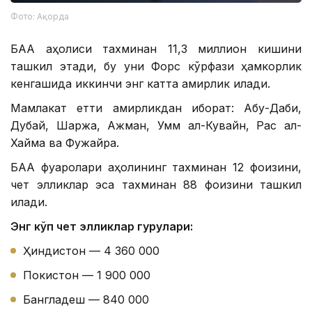
Фото: Ақорда
БАА аҳолиси тахминан 11,3 миллион кишини
ташкил этади, бу уни Форс кўрфази ҳамкорлик
кенгашида иккинчи энг катта амирлик қилади.
Мамлакат етти амирликдан иборат: Абу-Даби,
Дубай, Шаржа, Ажман, Умм ал-Кувайн, Рас ал-
Хайма ва Фужайра.
БАА фуқаролари аҳолининг тахминан 12 фоизини,
чет элликлар эса тахминан 88 фоизини ташкил
қилади.
Энг кўп чет элликлар гуруҳлари:
Ҳиндистон — 4 360 000
Покистон — 1 900 000
Бангладеш — 840 000