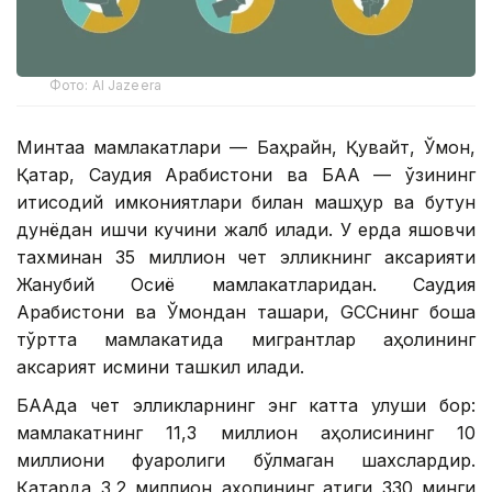
Фото: Al Jazeera
Минтақа мамлакатлари — Баҳрайн, Қувайт, Ўмон,
Қатар, Саудия Арабистони ва БАА — ўзининг
иқтисодий имкониятлари билан машҳур ва бутун
дунёдан ишчи кучини жалб қилади. У ерда яшовчи
тахминан 35 миллион чет элликнинг аксарияти
Жанубий Осиё мамлакатларидан. Саудия
Арабистони ва Ўмондан ташқари, GCCнинг бошқа
тўртта мамлакатида мигрантлар аҳолининг
аксарият қисмини ташкил қилади.
БААда чет элликларнинг энг катта улуши бор:
мамлакатнинг 11,3 миллион аҳолисининг 10
миллиони фуқаролиги бўлмаган шахслардир.
Қатарда 3,2 миллион аҳолининг атиги 330 минги