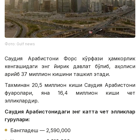
Фото: Gulf news
Саудия Арабистони Форс кўрфази ҳамкорлик
кенгашидаги энг йирик давлат бўлиб, аҳолиси
қарийб 37 миллион кишини ташкил этади.
Тахминан 20,5 миллион киши Саудия Арабистони
фуқаролари, яна 16,4 миллион киши чет
элликлардир.
Саудия Арабистонидаги энг катта чет элликлар
гуруҳлари:
Бангладеш — 2,590,000