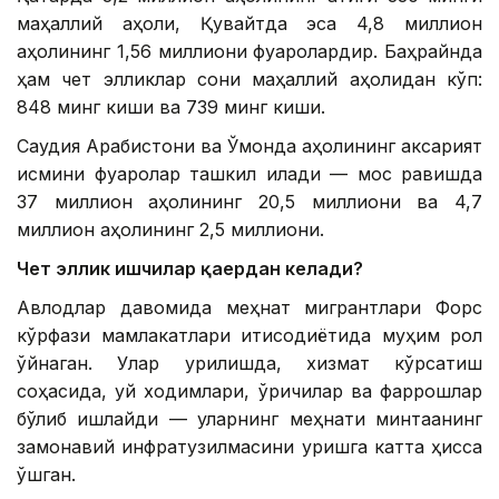
маҳаллий аҳоли, Қувайтда эса 4,8 миллион
аҳолининг 1,56 миллиони фуқаролардир. Баҳрайнда
ҳам чет элликлар сони маҳаллий аҳолидан кўп:
848 минг киши ва 739 минг киши.
Саудия Арабистони ва Ўмонда аҳолининг аксарият
қисмини фуқаролар ташкил қилади — мос равишда
37 миллион аҳолининг 20,5 миллиони ва 4,7
миллион аҳолининг 2,5 миллиони.
Чет эллик ишчилар қаердан келади?
Авлодлар давомида меҳнат мигрантлари Форс
кўрфази мамлакатлари иқтисодиётида муҳим рол
ўйнаган. Улар қурилишда, хизмат кўрсатиш
соҳасида, уй ходимлари, қўриқчилар ва фаррошлар
бўлиб ишлайди — уларнинг меҳнати минтақанинг
замонавий инфратузилмасини қуришга катта ҳисса
қўшган.