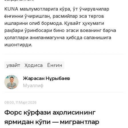
KUNA маълумотларига кўра, ўт ўчирувчилар
ёнғинни ўчиришган, расмийлар эса тергов
ишларини олиб бормоқда. Қувайт ҳукумати
раҳбари ўринбосари бино эгаси воқеанинг барча
ҳолатлари аниқланмагунча ҳибсда сақланишига
ишонтирди.
Қувайт
Ҳодиса
Ёнғин
Жарасқан Нұрыбаев
Муаллиф
08:00, 11 Март 2026
Форс кўрфази аҳолисининг
ярмидан кўпи — мигрантлар