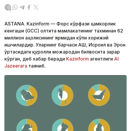
ASTANA. Kazinform — Форс кўрфази ҳамкорлик
кенгаши (GCC) олтита мамлакатининг тахминан 62
миллион аҳолисининг ярмидан кўпи хорижий
ишчилардир. Уларнинг барчаси АҚШ, Исроил ва Эрон
ўртасидаги қуролли можародан билвосита зарар
кўрган, деб хабар беради
Kazinform
агентлиги
Al
Jazeeraга
таяниб.