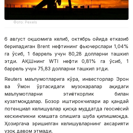
Фото: Pexels
6 август оқшомига келиб, октябрь ойида етказиб
бериладиган Brent нефтининг фьючерслари 1,04%
га ўсиб, 1 баррель учун 80,28 долларни ташкил
этди. АҚШнинг WTI нефти 0,81% га ўсиб, 1
баррель учун 75,83 долларни ташкил этди.
Reuters маълумотларига кўра, инвесторлар Эрон
ва Ўмон ўртасидаги музокаралар ҳақидаги
маълумотларни эҳтиёткорлик билан
кузатмоқдалар. Бозор иштирокчилари ҳар қандай
потенциал келишувлар қисқа муддатда геосиёсий
кескинликни юмшата олишига шубҳа қилишмоқда.
Ҳозиргача эришилган келишувларнинг аксарияти
узоқ давом этмади.