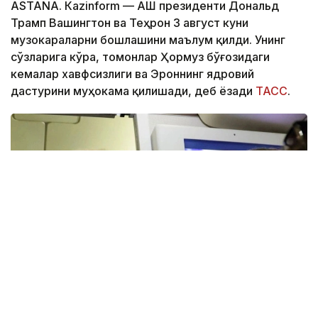
ASTANА. Кazinform — АҚШ президенти Дональд
Трамп Вашингтон ва Теҳрон 3 август куни
музокараларни бошлашини маълум қилди. Унинг
сўзларига кўра, томонлар Ҳормуз бўғозидаги
кемалар хавфсизлиги ва Эроннинг ядровий
дастурини муҳокама қилишади, деб ёзади
ТАСС
.
Фото: АЗЕРТАДЖ