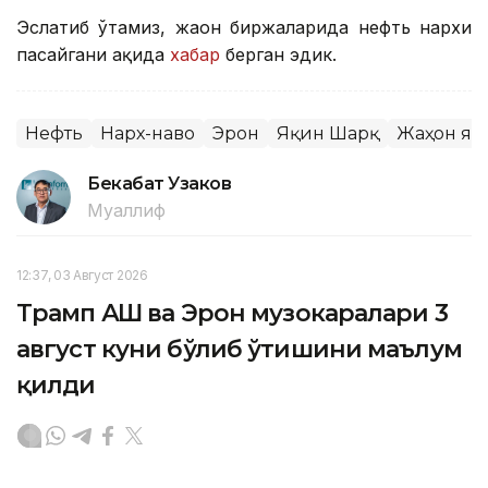
Эслатиб ўтамиз, жаҳон биржаларида нефть нархи
пасайгани ҳақида
хабар
берган эдик.
Нефть
Нарх-наво
Эрон
Яқин Шарқ
Жаҳон ян
Бекабат Узаков
Муаллиф
12:37, 03 Август 2026
Трамп АҚШ ва Эрон музокаралари 3
август куни бўлиб ўтишини маълум
қилди