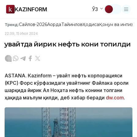
KAZINFORM
ЎЗ
Сайлов-2026
Ақорда
Тайинлов
Ҳодиса
Қонун ва интизо
Тренд:
22:39, 15 Июл 2024
Қувайтда йирик нефть кони топилди
ASTANА. Кazinform – Қувайт нефть корпорацияси
(KPC) Форс кўрфазидаги Қувайтнинг Файлака ороли
шарқида йирик Ал Ноҳата нефть конини топгани
ҳақида маълум қилди, деб хабар беради
dw.com
.