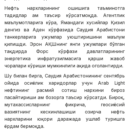
Нефть нархларининг ошишига таъминотга
таҳдидлар ҳам таъсир кўрсатмоқда. Агентлик
маълумотларига кўра, Ямандаги хусийлар Қизил
денгиз ва Аден кўрфазида Саудия Арабистони
танкерларига ҳужумлар уюштиришини маълум
қилишди. Эрон АҚШнинг янги ҳужумлари бўлган
тақдирда Форс кўрфази давлатларининг
энергетика инфратузилмасига қарши жавоб
чоралари кўриши мумкинлиги ҳақида огоҳлантирди.
Шу билан бирга, Саудия Арабистонининг сентябрь
ойида осиёлик харидорлар учун Arab Light
нефтининг расмий сотиш нархини бироз
пасайтириши ҳам бозорга таъсир кўрсатди. Бироқ,
мутахассисларнинг фикрича, геосиёсий
вазиятнинг кескинлашиши ҳозирча нефть
нархларини юқори даражада ушлаб туришга
ёрдам бермоқда.