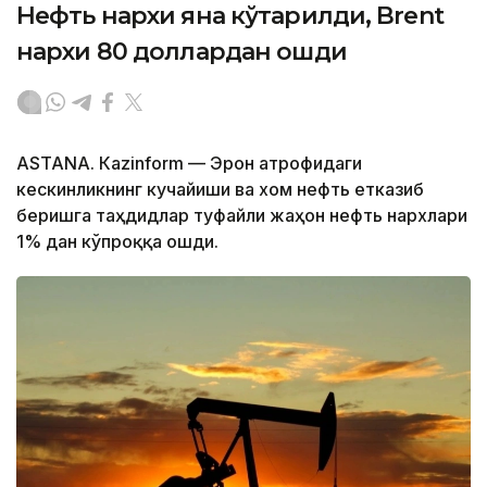
Нефть нархи яна кўтарилди, Brent
нархи 80 доллардан ошди
ASTANА. Кazinform — Эрон атрофидаги
кескинликнинг кучайиши ва хом нефть етказиб
беришга таҳдидлар туфайли жаҳон нефть нархлари
1% дан кўпроққа ошди.