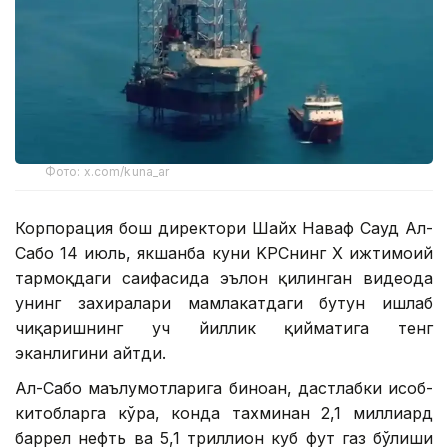
Фото: x.com/kuna_ar
Корпорация бош директори Шайх Наваф Сауд Ал-
Сабоҳ 14 июль, якшанба куни KPCнинг Х ижтимоий
тармоқдаги саҳифасида эълон қилинган видеода
унинг захиралари мамлакатдаги бутун ишлаб
чиқаришнинг уч йиллик қийматига тенг
эканлигини айтди.
Ал-Сабоҳ маълумотларига биноан, дастлабки ҳисоб-
китобларга кўра, конда тахминан 2,1 миллиард
баррел нефть ва 5,1 триллион куб фут газ бўлиши