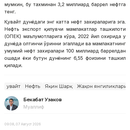
мумкин, бу тахминан 3,2 миллиард баррел нефтга
тенг.
Қувайт дунёдаги энг катта нефт захираларига эга.
Нефть экспорт қилувчи мамлакатлар ташкилоти
(ОПEК) маълумотларига кўра, 2022 йил охирида у
дунёда олтинчи ўринни эгаллади ва мамлакатнинг
умумий нефт захиралари 100 миллиард баррелдан
ошади ёки бутун дунёнинг 6,55 фоизини ташкил
қилади.
Қувайт
Нефть
Яқин Шарқ
Жаҳон янгиликлари
Бекабат Узаков
Муаллиф
09:08, 07 Август 2026