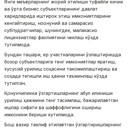
Янги меъёрларнинг жорий этилиши туфайли кичик
ва ўрта бизнес субъектларининг давлат
харидларида иштирок этиш имкониятларини
кенгайтириш, ноқонуний ва самарасиз
субпудратчилар, шунингдек, малакасиз
лицензиатлар фаолиятини чеклаш кўзда
тутилмоқда.
Бундан ташқари, ер участкаларини ўзлаштиришда
бозор субъектларига тенг имкониятлар яратиш,
хусусий қурилиш соҳасини такомиллаштириш ва
соҳада тегишли иш ҳақини таъминлаш кўзда
тутилган.
Қонунчиликка ўзгартишларнинг қабул қилиниши
қурилиш ҳажмини тенг тақсимлаш, бажарилаётган
ишлар сифати ва шаффофлигини ошириш
имконини бериши кутилмоқда.
Бош вазир таклиф этилаётган ўзгартиришларнинг