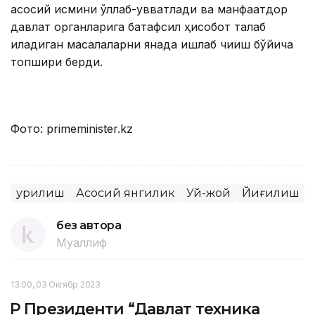
асосий қисмини қўллаб-қувватлади ва манфаатдор
давлат органларига батафсил ҳисобот талаб
қиладиган масалаларни янада ишлаб чиқиш бўйича
топшириқ берди.
Фото: primeminister.kz
Қурилиш
Асосий янгилик
Уй-жой
Йиғилиш
без автора
Муаллиф
13:00, 03 Октябр 2023
ҚР Президенти “Давлат техника