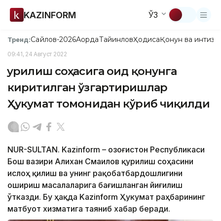
KAZINFORM
ЎЗ
Сайлов-2026
Ақорда
Тайинлов
Ҳодиса
Қонун ва интизо
Тренд:
09:41, 24 Август 2022
Қурилиш соҳасига оид қонунга
киритилган ўзгартиришлар
Ҳукумат томонидан кўриб чиқилди
NUR-SULTAN. Kazinform – Қозоғистон Республикаси
Бош вазири Алихан Смаилов қурилиш соҳасини
ислоҳ қилиш ва унинг рақобатбардошлигини
ошириш масалаларига бағишланган йиғилиш
ўтказди. Бу ҳақда Kazinform Ҳукумат раҳбарининг
матбуот хизматига таяниб хабар беради.