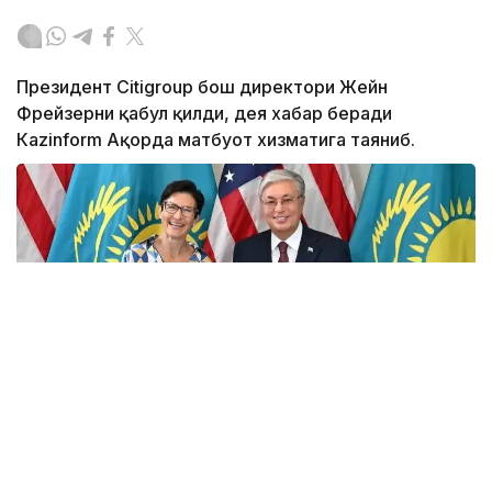
Президент Citigroup бош директори Жейн
Фрейзерни қабул қилди, дея хабар беради
Кazinform Ақорда матбуот хизматига таяниб.
Фото: Ақорда
Учрашувда Америка молиявий холдингининг
мамлакатдаги фаолияти кўламини кенгайтириш