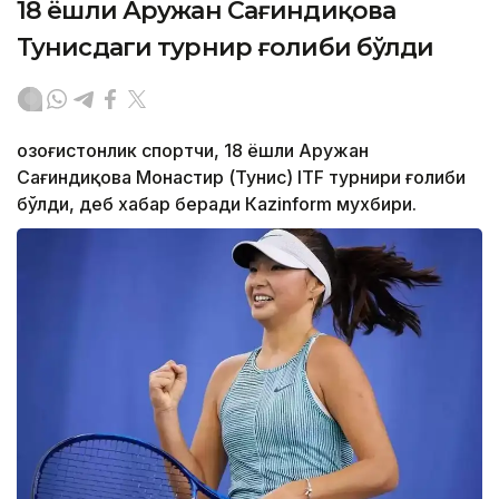
18 ёшли Аружан Сағиндиқова
Тунисдаги турнир ғолиби бўлди
Қозоғистонлик спортчи, 18 ёшли Аружан
Сағиндиқова Монастир (Тунис) ITF турнири ғолиби
бўлди, деб хабар беради Каzinform мухбири.