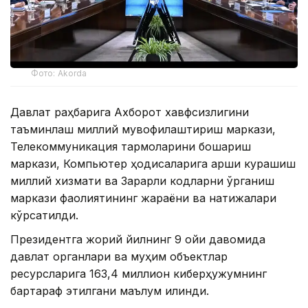
Фото: Akorda
Давлат раҳбарига Ахборот хавфсизлигини
таъминлаш миллий мувофиқлаштириш маркази,
Телекоммуникация тармоқларини бошқариш
маркази, Компьютер ҳодисаларига қарши курашиш
миллий хизмати ва Зарарли кодларни ўрганиш
маркази фаолиятининг жараёни ва натижалари
кўрсатилди.
Президентга жорий йилнинг 9 ойи давомида
давлат органлари ва муҳим объектлар
ресурсларига 163,4 миллион киберҳужумнинг
бартараф этилгани маълум қилинди.