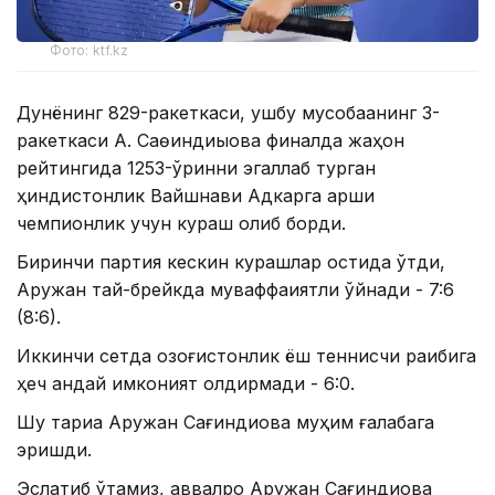
Фото: ktf.kz
Дунёнинг 829-ракеткаси, ушбу мусобақанинг 3-
ракеткаси А. Саөиндиыова финалда жаҳон
рейтингида 1253-ўринни эгаллаб турган
ҳиндистонлик Вайшнави Адкарга қарши
чемпионлик учун кураш олиб борди.
Биринчи партия кескин курашлар остида ўтди,
Аружан тай-брейкда муваффақиятли ўйнади - 7:6
(8:6).
Иккинчи сетда қозоғистонлик ёш теннисчи рақибига
ҳеч қандай имконият қолдирмади - 6:0.
Шу тариқа Аружан Сағиндиқова муҳим ғалабага
эришди.
Эслатиб ўтамиз, аввалроқ Аружан Сағиндиқова