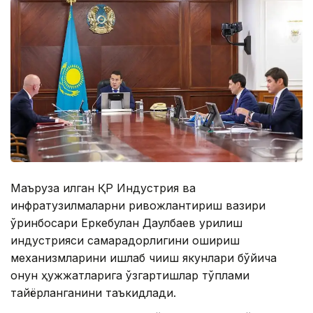
Маъруза қилган ҚР Индустрия ва
инфратузилмаларни ривожлантириш вазири
ўринбосари Еркебулан Даулбаев қурилиш
индустрияси самарадорлигини ошириш
механизмларини ишлаб чиқиш якунлари бўйича
қонун ҳужжатларига ўзгартишлар тўплами
тайёрланганини таъкидлади.