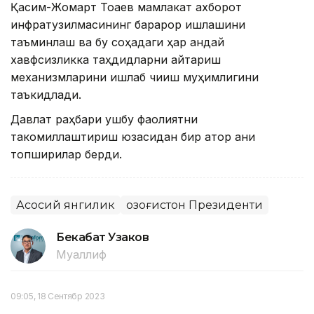
Қасим-Жомарт Тоқаев мамлакат ахборот
инфратузилмасининг барқарор ишлашини
таъминлаш ва бу соҳадаги ҳар қандай
хавфсизликка таҳдидларни қайтариш
механизмларини ишлаб чиқиш муҳимлигини
таъкидлади.
Давлат раҳбари ушбу фаолиятни
такомиллаштириш юзасидан бир қатор аниқ
топшириқлар берди.
Асосий янгилик
Қозоғистон Президенти
Бекабат Узаков
Муаллиф
09:05, 18 Сентябр 2023