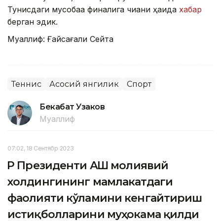
Тунисдаги мусобақа финалига чиққани ҳақида
хабар
берган эдик.
Муаллиф: Ғайсағали Сейтақ
Теннис
Асосий янгилик
Спорт
Бекабат Узаков
Муаллиф
07:02, 18 Сентябр 2023
ҚР Президенти АҚШ молиявий
холдингининг мамлакатдаги
фаолияти кўламини кенгайтириш
истиқболларини муҳокама қилди