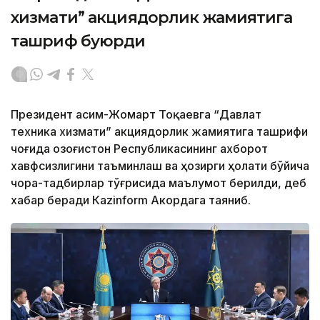
хизмати” акциядорлик жамиятига
ташриф буюрди
Президент Қасим-Жомарт Тоқаевга “Давлат
техника хизмати” акциядорлик жамиятига ташрифи
чоғида Қозоғистон Республикасининг ахборот
хавфсизлигини таъминлаш ва ҳозирги ҳолати бўйича
чора-тадбирлар тўғрисида маълумот берилди, деб
хабар беради Каzinform Акордага таяниб.