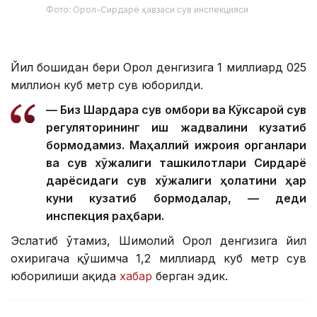
Фото: Орол-Сирдарё ҳавзаси сув инспекцияси
Йил бошидан бери Орол денгизига 1 миллиард 025
миллион куб метр сув юборилди.
— Биз Шардара сув омбори ва Кўксарой сув
регуляторининг иш жадвалини кузатиб
бормоқдамиз. Маҳаллий ижроия органлари
ва сув хўжалиги ташкилотлари Сирдарё
дарёсидаги сув хўжалиги ҳолатини ҳар
куни кузатиб бормоқдалар, — деди
инспекция раҳбари.
Эслатиб ўтамиз, Шимолий Орол денгизига йил
охиригача қўшимча 1,2 миллиард куб метр сув
юборилиши ҳақида
хабар
берган эдик.