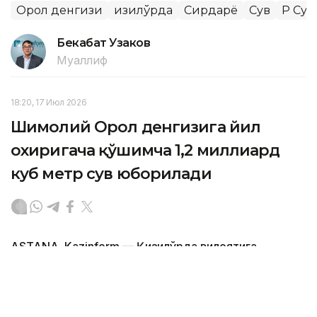
Орол денгизи
Қизилўрда
Сирдарё
Сув
ҚР Су
Бекабат Узаков
Муаллиф
18:20, 17 Июл 2026
Шимолий Орол денгизига йил
охиригача қўшимча 1,2 миллиард
куб метр сув юборилади
ASTANA. Kazinform — Қизилўрда вилоятига
ташрифи чоғида ҚР Сув ресурслари ва ирригация
вазири Нуржан Нуржигитов Шимолий Орол
денгизини сақлаб қолиш лойиҳаларини амалга
оширишни муҳокама қилиш учун Орол минтақасидаги