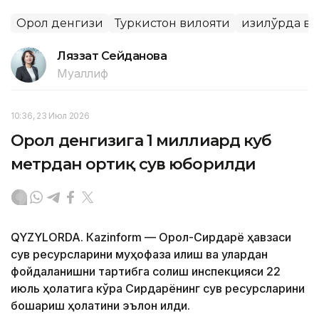
Орол денгизи
Туркистон вилояти
Қизилўрда в
Ляззат Сейданова
Муаллиф
10:36, 23 Июл 2026
Орол денгизига 1 миллиард куб
метрдан ортиқ сув юборилди
QYZYLORDA. Кazinform — Орол-Сирдарё ҳавзаси
сув ресурсларини муҳофаза қилиш ва улардан
фойдаланишни тартибга солиш инспекцияси 22
июль ҳолатига кўра Сирдарёнинг сув ресурсларини
бошқариш ҳолатини эълон қилди.