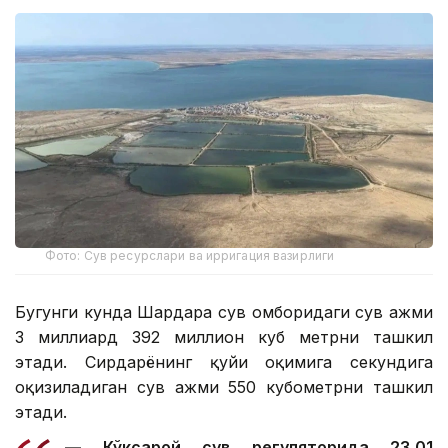
Фото: Сув ресурслари ва ирригация вазирлиги
Бугунги кунда Шардара сув омборидаги сув ҳажми
3 миллиард 392 миллион куб метрни ташкил
этади. Сирдарёнинг қуйи оқимига секундига
оқизиладиган сув ҳажми 550 кубометрни ташкил
этади.
— Кўксарой сув регуляторида 23,01