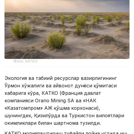
Фото: КАТКО
Экология ва табиий ресурслар вазирлигининг
Ўрмон хўжалиги ва ҳайвонот дунёси қўмитаси
хабарига кўра, КАТКО (Франция давлат
компанияси Orano Mining SA ва «НАК
«Казатомпром» АЖ қўшма корхонаси),
шунингдек, Қизилўрда ва Туркистон вилоятлари
ҳокимликлари билан шартнома тузилди.
КАТКО молиялаштириш туфайли лойиҳа устида иш