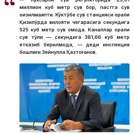
миллион куб метр сув бор, пастга сув
оқизилмаяпти. Кўктўбе сув станцияси орқали
Қизилўрда вилояти чегарасига секундига
525 куб метр сув оқмоқда. Каналлар орқали
сув тўлиқ — секундига 381,66 куб метр
етказиб берилмоқда, — деди инспекция
бошлиғи Зейнулла Қазтоғанов.