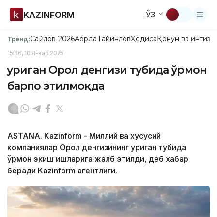
KAZINFORM
ЎЗ
Сайлов-2026
Ақорда
Тайинлов
Ҳодиса
Қонун ва интизо
Тренд:
15:36, 10 Январ 2025
Қуриган Орол денгизи тубида ўрмон
барпо этилмоқда
ASTANA. Kazinform - Миллий ва хусусий
компаниялар Орол денгизининг қуриган тубида
ўрмон экиш ишларига жалб этилди, деб хабар
беради Kazinform агентлиги.