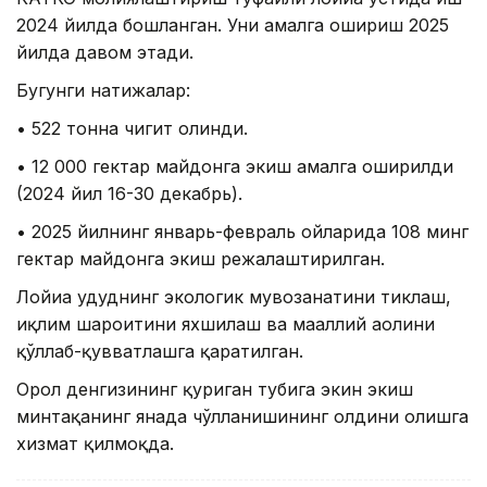
2024 йилда бошланган. Уни амалга ошириш 2025
йилда давом этади.
Бугунги натижалар:
• 522 тонна чигит олинди.
• 12 000 гектар майдонга экиш амалга оширилди
(2024 йил 16-30 декабрь).
• 2025 йилнинг январь-февраль ойларида 108 минг
гектар майдонга экиш режалаштирилган.
Лойиҳа ҳудуднинг экологик мувозанатини тиклаш,
иқлим шароитини яхшилаш ва маҳаллий аҳолини
қўллаб-қувватлашга қаратилган.
Орол денгизининг қуриган тубига экин экиш
минтақанинг янада чўлланишининг олдини олишга
хизмат қилмоқда.