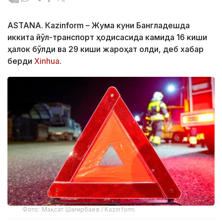
ASTANА. Кazinform – Жума куни Бангладешда
иккита йўл-транспорт ҳодисасида камида 16 киши
ҳалок бўлди ва 29 киши жароҳат олди, деб хабар
берди
Xinhua
.
Фото: Мақсат Шағирбаев / Kazinform