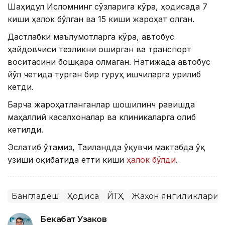
Шаҳидул Исломнинг сўзларига кўра, ҳодисада 7
киши ҳалок бўлган ва 15 киши жароҳат олган.
Дастлабки маълумотларга кўра, автобус
ҳайдовчиси тезликни оширган ва транспорт
воситасини бошқара олмаган. Натижада автобус
йўл четида турган бир гуруҳ ишчиларга урилиб
кетди.
Барча жароҳатланганлар шошилинч равишда
маҳаллий касалхоналар ва клиникаларга олиб
кетилди.
Эслатиб ўтамиз, Таиландда ўқувчи мактабда ўқ
узиши оқибатида етти киши
ҳалок бўлди
.
Бангладеш
Ҳодиса
ЙТҲ
Жаҳон янгиликлари
Бекабат Узаков