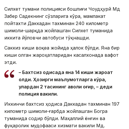
Силхет тумани полицияси бошлиғи Чоудҳурй Мд
Забер Садекнинг сўзларига кўра, мамлакат
пойтахти Даккадан тахминан 240 километр
шимоли-шарқда жойлашган Силхет туманида
иккита йўловчи автобуси тўқнашди.
Саккиз киши воқеа жойида ҳалок бўлди. Яна бир
киши олган жароҳатларидан касалхонада вафот
этди.
– Бахтсиз ҳодисада яна 14 киши жароҳат
олди. Ҳозирги маълумотларга кўра,
улардан 2 тасининг аҳволи оғир, – деди
полиция вакили.
Иккинчи бахтсиз ҳодиса Даккадан тахминан 197
километр шимоли-ғарбда жойлашган Богра
туманида содир бўлди. Маҳаллий ёнғин ва
фуқаролик мудофааси хизмати вакили Мд.