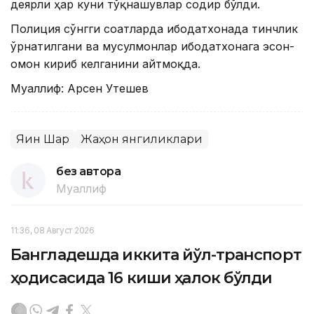
деярли ҳар куни тўқнашувлар содир бўлди.
Полиция сўнгги соатларда ибодатхонада тинчлик
ўрнатилгани ва мусулмонлар ибодатхонага эсон-
омон кириб келганини айтмоқда.
Муаллиф: Арсен Утешев
Яқин Шарқ
Жаҳон янгиликлари
без автора
Муаллиф
11:36, 08 Август 2026
Бангладешда иккита йўл-транспорт
ҳодисасида 16 киши ҳалок бўлди