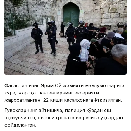
Фаластин Қизил Ярим Ой жамияти маълумотларига
кўра, жароҳатланганларнинг аксарияти
жароҳатланган, 22 киши касалхонага ётқизилган.
Гувоҳларнинг айтишича, полиция кўздан ёш
оқизувчи газ, овозли граната ва резина ўқлардан
фойдаланган.