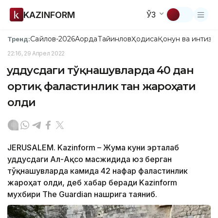
KAZINFORM
ЎЗ
Сайлов-2026
Ақорда
Тайинлов
Ҳодиса
Қонун ва интизо
Тренд:
22:16, 29 Апрел 2022
Қуддусдаги тўқнашувларда 40 дан
ортиқ фаластинлик тан жароҳати
олди
JERUSALEM. Kazinform – Жума куни эрталаб
Қуддусдаги Ал-Ақсо масжидида юз берган
тўқнашувларда камида 42 нафар фаластинлик
жароҳат олди, деб хабар беради Kazinform
мухбири The Guardian нашрига таяниб.