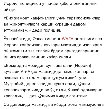
Исроил полицияси уч киши ҳибсга олинганини
айтди.
«Биз жамоат хавфсизлиги учун тартибсизликлар
ва жиноятчиларга қарши курашни давом
эттирамиз», - деди полиция.
Ўз навбатида, Фаластиннинг
WAFA
агентлиги эса
Исроил хавфсизлик кучлари масжидда Қизил ярим
ой жамияти тез тиббий ёрдам бригадаларининг
ишига аралашганини хабар қилди.
«Бомдод намозидан сўнг ишғолчи [Исроил]
кучлари Ал-Ақсо масжидида намозхонлар ва
чекинаётган одамларга ҳужум қилиб, уни
Муғробий дарвозасидан қўлга олди, қўшни
тепаликларга чиқди ва ўқ отди, ўнлаб одамларни
яралади», — дея қўшимча қилди агентлик.
Ой давомида масжид ва ибодатхона мажмуасида