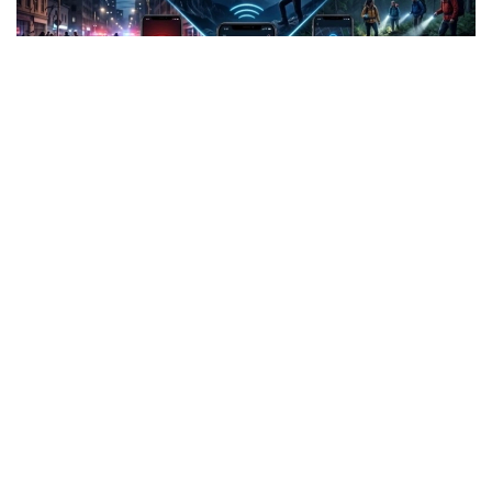
Фото: СИ
Жанубий Корея: Илова таъқибчига яқинлашиш
ҳақида огоҳлантиради
2026 йил 24 июнда Жанубий Корея шахсий
хавфсизлик учун энг сўнгги рақамли воситалардан
бирини ишга туширди.
Ҳукумат иловаси таъқиб қилувчи қурбонларга
электрон билагузук тақишлари шарт бўлган таъқиб
қилувчиларининг жойлашуви ва йўналишини реал