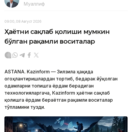
Муаллиф
09:00, 08 Август 2026
Ҳаётни сақлаб қолиши мумкин
бўлган рақамли воситалар
ASTANA. Kazinform — Зилзила ҳақида
огоҳлантиришлардан тортиб, бедарак йўқолган
одамларни топишга ёрдам берадиган
технологияларгача, Кazinform ҳаётни сақлаб
қолишга ёрдам бераётган рақамли воситалар
тўпламини тузди.