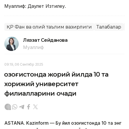
Муаллиф: Даулет Изтилеу.
ҚР Фан ва олий таълим вазирлиги
Талабалар
Ляззат Сейданова
Муаллиф
09:19, 06 Сентябр 2025
Қозоғистонда жорий йилда 10 та
хорижий университет
филиалларини очади
ASTANA. Kazinform — Бу йил Қозоғистонда 10 та энг