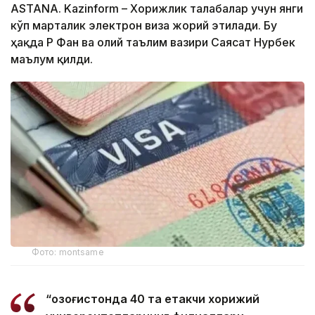
ASTANA. Kazinform – Хорижлик талабалар учун янги
кўп марталик электрон виза жорий этилади. Бу
ҳақда ҚР Фан ва олий таълим вазири Саясат Нурбек
маълум қилди.
Фото: montsame
“Қозоғистонда 40 та етакчи хорижий