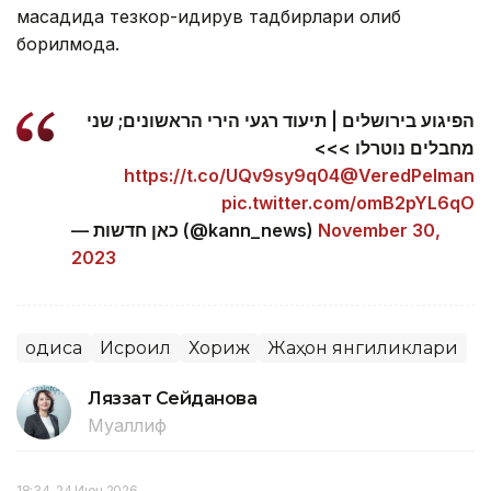
мақсадида тезкор-қидирув тадбирлари олиб
борилмоқда.
הפיגוע בירושלים | תיעוד רגעי הירי הראשונים; שני
מחבלים נוטרלו >>>
https://t.co/UQv9sy9q04
@VeredPelman
pic.twitter.com/omB2pYL6qO
— כאן חדשות (@kann_news)
November 30,
2023
Ҳодиса
Исроил
Хориж
Жаҳон янгиликлари
Ляззат Сейданова
Муаллиф
18:34, 24 Июн 2026