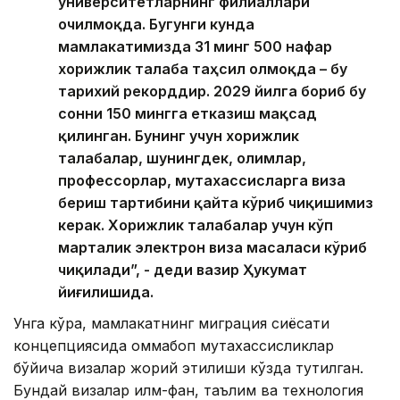
университетларнинг филиаллари
очилмоқда. Бугунги кунда
мамлакатимизда 31 минг 500 нафар
хорижлик талаба таҳсил олмоқда – бу
тарихий рекорддир. 2029 йилга бориб бу
сонни 150 мингга етказиш мақсад
қилинган. Бунинг учун хорижлик
талабалар, шунингдек, олимлар,
профессорлар, мутахассисларга виза
бериш тартибини қайта кўриб чиқишимиз
керак. Хорижлик талабалар учун кўп
марталик электрон виза масаласи кўриб
чиқилади”, - деди вазир Ҳукумат
йиғилишида.
Унга кўра, мамлакатнинг миграция сиёсати
концепциясида оммабоп мутахассисликлар
бўйича визалар жорий этилиши кўзда тутилган.
Бундай визалар илм-фан, таълим ва технология