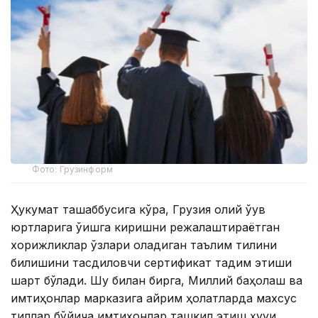
Фото: Грузинформ
Ҳукумат ташаббусига кўра, Грузия олий ўқув
юртларига ўқишга киришни режалаштираётган
хорижликлар ўзлари оладиган таълим тилини
билишини тасдиқловчи сертификат тақдим этиши
шарт бўлади. Шу билан бирга, Миллий баҳолаш ва
имтиҳонлар марказига айрим ҳолатларда махсус
тиллар бўйича имтиҳонлар ташкил этиш ҳуқуқи