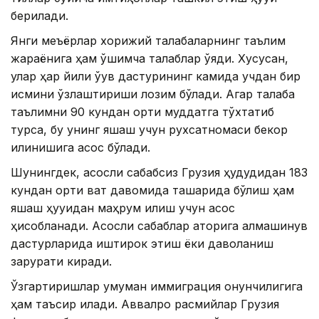
берилади.
Янги меъёрлар хорижий талабаларнинг таълим
жараёнига ҳам қўшимча талаблар қўяди. Хусусан,
улар ҳар йили ўқув дастурининг камида учдан бир
қисмини ўзлаштириши лозим бўлади. Агар талаба
таълимни 90 кундан ортиқ муддатга тўхтатиб
турса, бу унинг яшаш учун рухсатномаси бекор
қилинишига асос бўлади.
Шунингдек, асосли сабабсиз Грузия ҳудудидан 183
кундан ортиқ вақт давомида ташқарида бўлиш ҳам
яшаш ҳуқуқидан маҳрум қилиш учун асос
ҳисобланади. Асосли сабаблар қаторига алмашинув
дастурларида иштирок этиш ёки даволаниш
зарурати киради.
Ўзгартиришлар умуман иммиграция қонунчилигига
ҳам таъсир қилади. Аввалроқ расмийлар Грузия