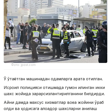
Фото: jpost.com
Ўқ ўтаётган машинадан одамларга қарата отилган.
Исроил полицияси отишмада гумон қилинган икки
шахс жойида зарарсизлантирилганини билдирди.
Айни дамда махсус хизматлар воқеа жойини ўраб
олди ва ҳодисага алоқадор шахсларни аниқлаш