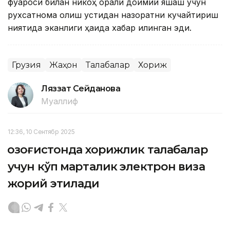
фуқароси билан никоҳ орқали доимий яшаш учун
рухсатнома олиш устидан назоратни кучайтириш
ниятида эканлиги ҳақида хабар қилинган эди.
Грузия
Жаҳон
Талабалар
Хориж
Ляззат Сейданова
Муаллиф
12:36, 10 Сентябр 2025
Қозоғистонда хорижлик талабалар
учун кўп марталик электрон виза
жорий этилади