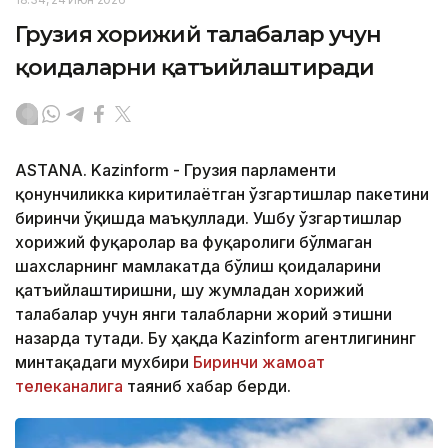
Грузия хорижий талабалар учун
қоидаларни қатъийлаштиради
ASTANA. Kazinform - Грузия парламенти
қонунчиликка киритилаётган ўзгартишлар пакетини
биринчи ўқишда маъқуллади. Ушбу ўзгартишлар
хорижий фуқаролар ва фуқаролиги бўлмаган
шахсларнинг мамлакатда бўлиш қоидаларини
қатъийлаштиришни, шу жумладан хорижий
талабалар учун янги талабларни жорий этишни
назарда тутади. Бу ҳақда Kazinform агентлигининг
минтақадаги мухбири
Биринчи жамоат
телеканалига
таяниб хабар берди.