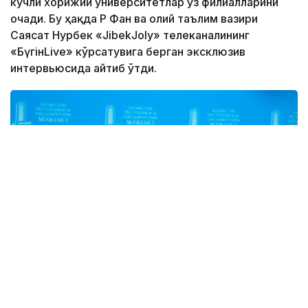
кучли хорижий университетлар ўз филиалларини
очади. Бу ҳақда ҚР Фан ва олий таълим вазири
Саясат Нурбек «JibekJoly» телеканалининг
«БүгінLive» кўрсатувига берган эксклюзив
интервьюсида айтиб ўтди.
Фото: Солтан Жексенбеков / Kazinform