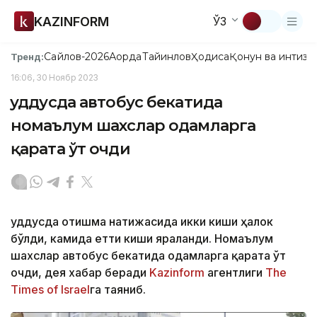
KAZINFORM
ЎЗ
Сайлов-2026
Ақорда
Тайинлов
Ҳодиса
Қонун ва интизо
Тренд:
16:06, 30 Ноябр 2023
Қуддусда автобус бекатида
номаълум шахслар одамларга
қарата ўт очди
Қуддусда отишма натижасида икки киши ҳалок
бўлди, камида етти киши яраланди. Номаълум
шахслар автобус бекатида одамларга қарата ўт
очди, дея хабар беради
Kazinform
агентлиги
The
Times of Israel
га таяниб.