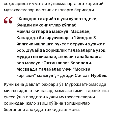
соҳаларида қимматли кўникмаларга эга хорижий
мутахассислар ва этник қозоқларга берилади.
“Халқаро тажриба шуни кўрсатадики,
бундай имкониятлар кўплаб
мамлакатларда мавжуд. Масалан,
Канадада битирувчиларга 1 йилдан 3
йилгача ишлашга рухсат берувчи ҳужжат
бор. Дубайда хорижлик талабаларга узоқ
муддатли визалар, аълочи талабаларга
эса махсус “Олтин виза” берилади.
Москвада талабалар учун “Москва
картаси” мавжуд”, - дейди Саясат Нурбек.
Куни кеча Давлат раҳбари ўз Мурожаатномасида
миллатидан қатъи назар, мамлакатимиз тараққиётига
ҳисса қўша оладиган кучли мутахассисларни
хориждан жалб этиш бўйича топшириқлар
берганини алоҳида таъкидлаш жоиз.