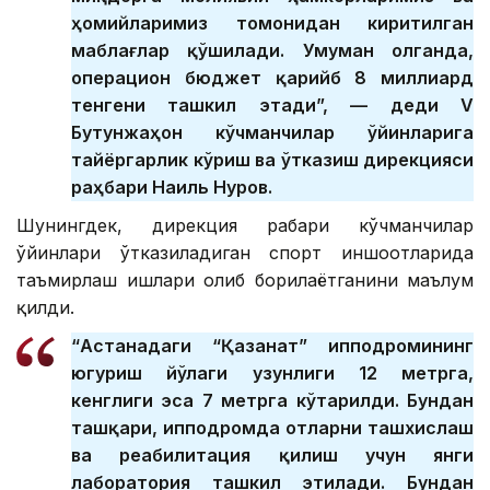
ҳомийларимиз томонидан киритилган
маблағлар қўшилади. Умуман олганда,
операцион бюджет қарийб 8 миллиард
тенгени ташкил этади”, — деди V
Бутунжаҳон кўчманчилар ўйинларига
тайёргарлик кўриш ва ўтказиш дирекцияси
раҳбари Наиль Нуров.
Шунингдек, дирекция раҳбари кўчманчилар
ўйинлари ўтказиладиган спорт иншоотларида
таъмирлаш ишлари олиб борилаётганини маълум
қилди.
“Астанадаги “Қазанат” ипподромининг
югуриш йўлаги узунлиги 12 метрга,
кенглиги эса 7 метрга кўтарилди. Бундан
ташқари, ипподромда отларни ташхислаш
ва реабилитация қилиш учун янги
лаборатория ташкил этилади. Бундан