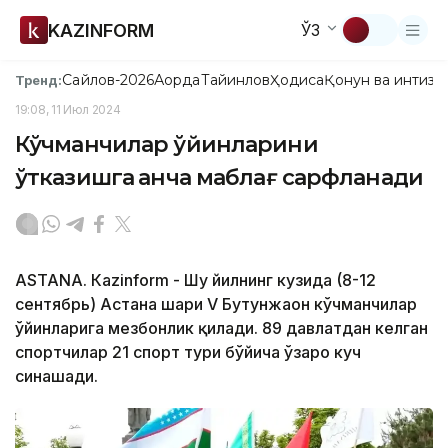
KAZINFORM
ЎЗ
Сайлов-2026
Ақорда
Тайинлов
Ҳодиса
Қонун ва интизо
Тренд:
19:08, 11 Июл 2024
Кўчманчилар ўйинларини
ўтказишга қанча маблағ сарфланади
ASTANA. Кazinform - Шу йилнинг кузида (8-12
сентябрь) Астана шаҳри V Бутунжаҳон кўчманчилар
ўйинларига мезбонлик қилади. 89 давлатдан келган
спортчилар 21 спорт тури бўйича ўзаро куч
синашади.