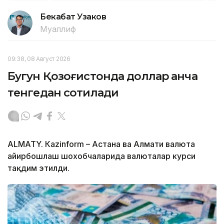
Бекабат Узаков
Муаллиф
09:38, 08 Август 2026
Бугун Қозоғистонда доллар қанча
тенгедан сотилади
ALMATY. Кazinform – Астана ва Алмати валюта
айирбошлаш шохобчаларида валюталар курси
тақдим этилди.