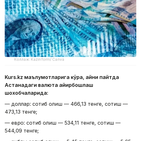
Коллаж: Kazinform/ Canva
Kurs.kz маълумотларига кўра, айни пайтда
Астанадаги валюта айирбошлаш
шохобчаларида:
— доллар: сотиб олиш — 466,13 тенге, сотиш —
473,13 тенге;
— евро: сотиб олиш — 534,11 тенге, сотиш —
544,09 тенге;