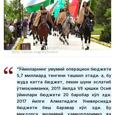
Фото: Алихан Асқар/Kazinform
“Ўйинларнинг умумий операцион бюджети
5,7 миллиард тенгени ташкил этади. Ҳа, бу
жуда катта бюджет, лекин шуни эслатиб
ўтмоқчиманки, 2011 йилда VII қишки Осиё
ўйинлари бюджети 20 баробар кўп эди.
2017 йилги Алматидаги Универсиада
бюджети беш баравар кўп эди. Бу
миқдорга молиявий ҳамкорларимиз ва