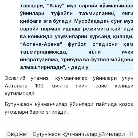
ташқари, “Алау” муз саройи кўчманчилар
ўйинлари туфайли таъмирланиб, янги
қиёфага эга бўлади. Мусобақадан сўнг муз
саройи нормал ишлаш режимига қайтади
ва конькида учувчиларни хурсанд қилади.
“Астана-Арена” футбол стадиони ҳам
таъмирланмоқда, яъни ички
инфратузилма, трибуна ва футбол майдони
алмаштирилади”, - деди у.
Эслатиб ўтамиз, кўчманчилар ўйинлари учун
Астанага 100 мингга яқин сайёҳ келиши
кутилмоқда.
Бутунжаҳон кўчманчилар ўйинлари пайтида қозоқ
ўтовлари барпо этилади.
Бюджет
Бутунжаҳон кўчманчилар ўйинлари
Кў