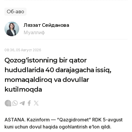
Об-ҳаво
Ляззат Сейданова
Муаллиф
08:36, 05 Август 2026
Qozog‘istonning bir qator
hududlarida 40 darajagacha issiq,
momaqaldiroq va dovullar
kutilmoqda
ASTANA. Kazinform — “Qazgidromet” RDK 5-avgust
kuni uchun dovul haqida ogohlantirish e’lon qildi.