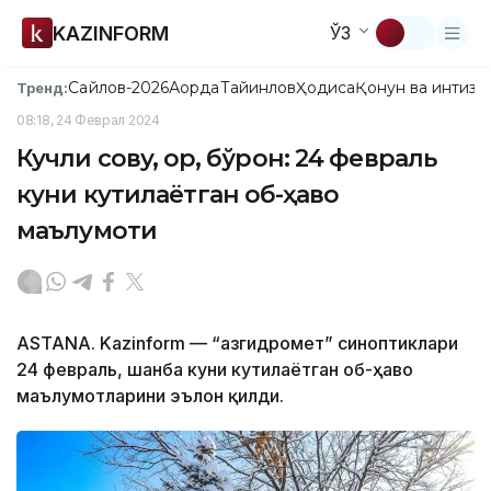
KAZINFORM
ЎЗ
Сайлов-2026
Ақорда
Тайинлов
Ҳодиса
Қонун ва интизо
Тренд:
08:18, 24 Феврал 2024
Кучли совуқ, қор, бўрон: 24 февраль
куни кутилаётган об-ҳаво
маълумоти
ASTANA. Kazinform — “Қазгидромет” синоптиклари
24 февраль, шанба куни кутилаётган об-ҳаво
маълумотларини эълон қилди.