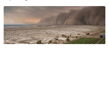
Фото: Kazinform / СИ
Ob-havo sinoptiklarining ma’lumotlariga ko‘ra,
mamlakatning bir qator hududlarida yomg‘ir,
momaqaldiroq, kuchli shamol, do‘l va dovullar bo‘lishi
kutilmoqda. Ba’zi hududlarda havo harorati 35-40
darajagacha ko‘tariladi va yong‘in xavfi yuqori darajada