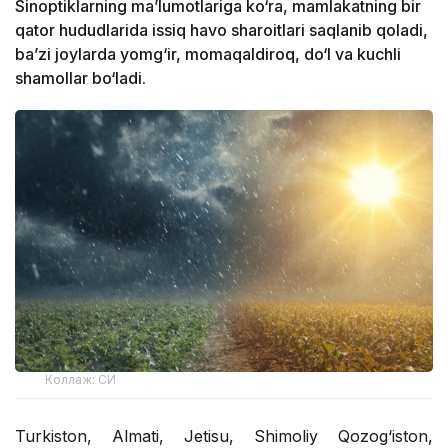
Sinoptiklarning ma’lumotlariga ko‘ra, mamlakatning bir
qator hududlarida issiq havo sharoitlari saqlanib qoladi,
ba’zi joylarda yomg‘ir, momaqaldiroq, do‘l va kuchli
shamollar bo‘ladi.
Коллаж: СИ
Turkiston, Almati, Jetisu, Shimoliy Qozog‘iston,