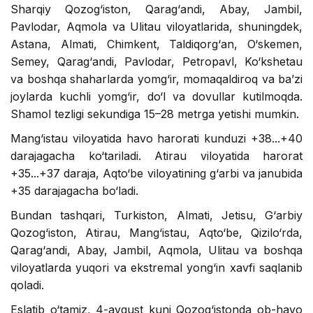
Sharqiy Qozog‘iston, Qarag‘andi, Abay, Jambil,
Pavlodar, Aqmola va Ulitau viloyatlarida, shuningdek,
Astana, Almati, Chimkent, Taldiqorg‘an, O‘skemen,
Semey, Qarag‘andi, Pavlodar, Petropavl, Ko‘kshetau
va boshqa shaharlarda yomg‘ir, momaqaldiroq va ba’zi
joylarda kuchli yomg‘ir, do‘l va dovullar kutilmoqda.
Shamol tezligi sekundiga 15–28 metrga yetishi mumkin.
Mang‘istau viloyatida havo harorati kunduzi +38...+40
darajagacha ko‘tariladi. Atirau viloyatida harorat
+35...+37 daraja, Aqto‘be viloyatining g‘arbi va janubida
+35 darajagacha bo‘ladi.
Bundan tashqari, Turkiston, Almati, Jetisu, G‘arbiy
Qozog‘iston, Atirau, Mang‘istau, Aqto‘be, Qizilo‘rda,
Qarag‘andi, Abay, Jambil, Aqmola, Ulitau va boshqa
viloyatlarda yuqori va ekstremal yong‘in xavfi saqlanib
qoladi.
Eslatib o‘tamiz, 4-avgust kuni Qozog‘istonda ob-havo