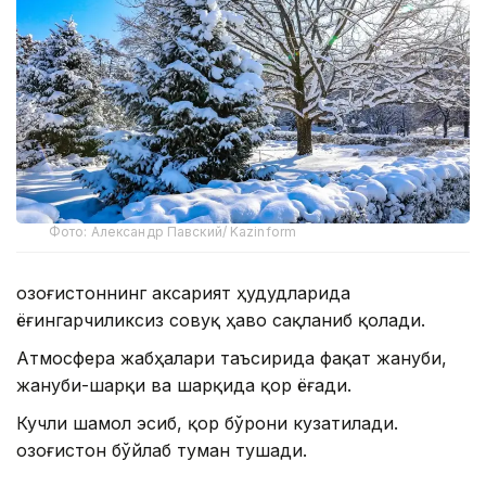
Фото: Александр Павский/ Kazinform
Қозоғистоннинг аксарият ҳудудларида
ёғингарчиликсиз совуқ ҳаво сақланиб қолади.
Атмосфера жабҳалари таъсирида фақат жануби,
жануби-шарқи ва шарқида қор ёғади.
Кучли шамол эсиб, қор бўрони кузатилади.
Қозоғистон бўйлаб туман тушади.