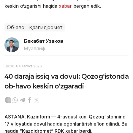
keskin o‘zgarishi haqida
xabar
bergan edik.
Об-ҳаво
Қазгидромет
Бекабат Узаков
Муаллиф
08:36, 04 Август 2026
40 daraja issiq va dovul: Qozog‘istonda
ob-havo keskin o‘zgaradi
ASTANA. Kazinform — 4-avgust kuni Qozog‘istonning
17 viloyatida dovul haqida ogohlantirish e’lon qilindi. Bu
haqda “Kazgidromet” RDK xabar berdi.