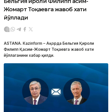
Бельгия Қироли Филипп Қасим-
Жомарт Тоқаевга жавоб хати
йўллади
ASTANА. Кazinform – Ақорда Бельгия Қироли
Филипп Қасим-Жомарт Тоқаевга жавоб хати
йўллаганини хабар қилди.