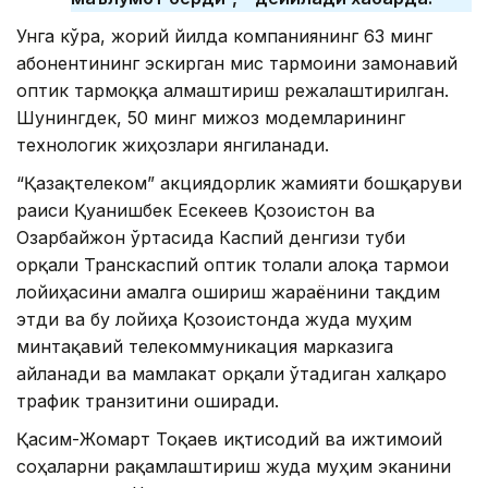
Унга кўра, жорий йилда компаниянинг 63 минг
абонентининг эскирган мис тармоғини замонавий
оптик тармоққа алмаштириш режалаштирилган.
Шунингдек, 50 минг мижоз модемларининг
технологик жиҳозлари янгиланади.
“Қазақтелеком” акциядорлик жамияти бошқаруви
раиси Қуанишбек Есекеев Қозоғистон ва
Озарбайжон ўртасида Каспий денгизи туби
орқали Транскаспий оптик толали алоқа тармоғи
лойиҳасини амалга ошириш жараёнини тақдим
этди ва бу лойиҳа Қозоғистонда жуда муҳим
минтақавий телекоммуникация марказига
айланади ва мамлакат орқали ўтадиган халқаро
трафик транзитини оширади.
Қасим-Жомарт Тоқаев иқтисодий ва ижтимоий
соҳаларни рақамлаштириш жуда муҳим эканини