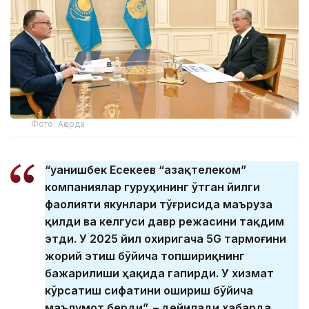
Фото: Ақорда
“Қуанишбек Есекеев “Қазақтелеком”
компаниялар гуруҳининг ўтган йилги
фаолияти якунлари тўғрисида маъруза
қилди ва келгуси давр режасини тақдим
этди. У 2025 йил охиригача 5G тармоғини
жорий этиш бўйича топшириқнинг
бажарилиши ҳақида гапирди. У хизмат
кўрсатиш сифатини ошириш бўйича
маълумот берди”, – дейилади хабарда.