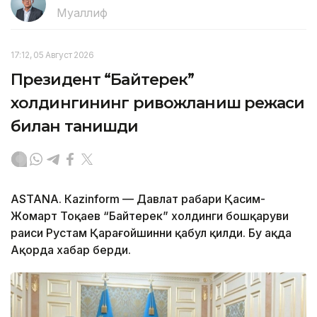
Муаллиф
17:12, 05 Август 2026
Президент “Байтерек”
холдингининг ривожланиш режаси
билан танишди
ASTANА. Каzinform — Давлат раҳбари Қасим-
Жомарт Тоқаев “Байтерек” холдинги бошқаруви
раиси Рустам Қарағойшинни қабул қилди. Бу ҳақда
Ақорда хабар берди.