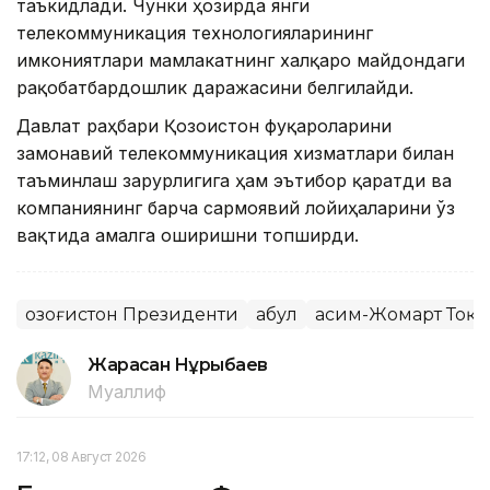
таъкидлади. Чунки ҳозирда янги
телекоммуникация технологияларининг
имкониятлари мамлакатнинг халқаро майдондаги
рақобатбардошлик даражасини белгилайди.
Давлат раҳбари Қозоғистон фуқароларини
замонавий телекоммуникация хизматлари билан
таъминлаш зарурлигига ҳам эътибор қаратди ва
компаниянинг барча сармоявий лойиҳаларини ўз
вақтида амалга оширишни топширди.
Қозоғистон Президенти
Қабул
Қасим-Жомарт Тоқа
Жарасқан Нұрыбаев
Муаллиф
17:12, 08 Август 2026