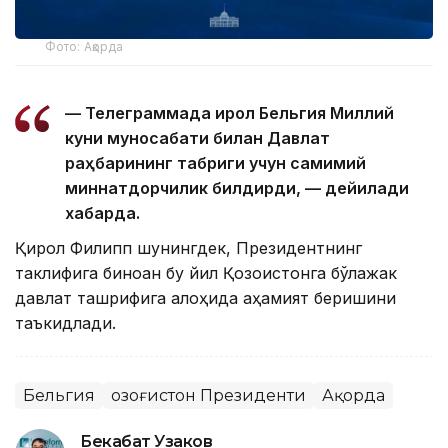
Фото: Ақорда
— Телеграммада Қирол Бельгия Миллий
куни муносабати билан Давлат
раҳбарининг табриги учун самимий
миннатдорчилик билдирди, — дейилади
хабарда.
Қирол Филипп шунингдек, Президентнинг
таклифига биноан бу йил Қозоғистонга бўлажак
давлат ташрифига алоҳида аҳамият беришини
таъкидлади.
Бельгия
Қозоғистон Президенти
Ақорда
Бекабат Узаков