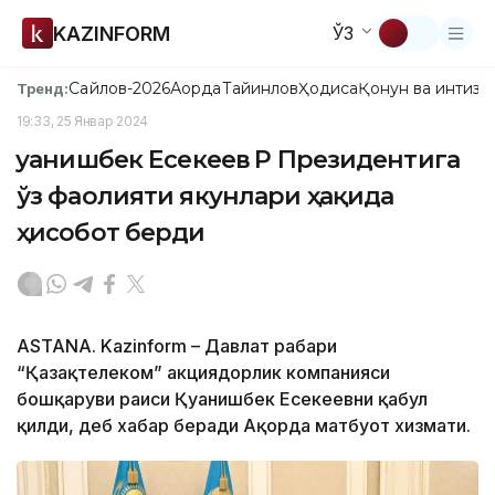
KAZINFORM
ЎЗ
Сайлов-2026
Ақорда
Тайинлов
Ҳодиса
Қонун ва интизо
Тренд:
19:33, 25 Январ 2024
Қуанишбек Есекеев ҚР Президентига
ўз фаолияти якунлари ҳақида
ҳисобот берди
ASTANA. Kazinform – Давлат раҳбари
“Қазақтелеком” акциядорлик компанияси
бошқаруви раиси Қуанишбек Есекеевни қабул
қилди, деб хабар беради Ақорда матбуот хизмати.