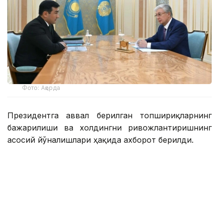
Фото: Ақорда
Президентга аввал берилган топшириқларнинг
бажарилиши ва холдингни ривожлантиришнинг
асосий йўналишлари ҳақида ахборот берилди.
Қасим-Жомарт Тоқаевга инвестиция ва кредит
портфели 14,3 триллион тенгега етиши ва 16,5
триллион тенгега етиши, йиллик соф фойда эса
400 миллиард тенгедан ошиши кутилаётгани
маълум қилинди.