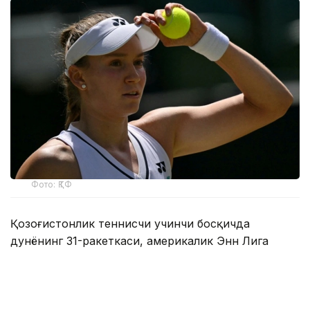
Фото: ҚТФ
Қозоғистонлик теннисчи учинчи босқичда
дунёнинг 31-ракеткаси, америкалик Энн Лига
қарши ўз маҳоратини намойиш этди.
Бу икки спортчи ўртасидаги биринчи учрашув
эди.