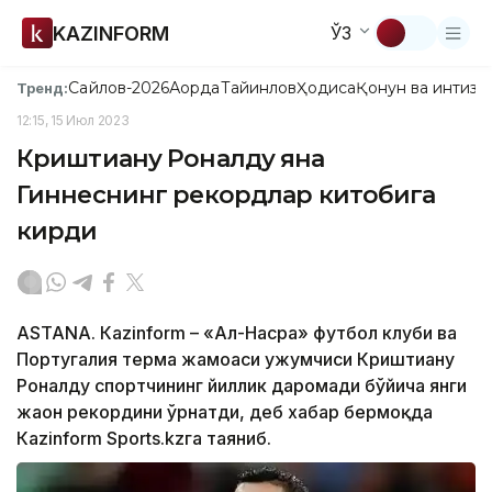
KAZINFORM
ЎЗ
Сайлов-2026
Ақорда
Тайинлов
Ҳодиса
Қонун ва интизо
Тренд:
12:15, 15 Июл 2023
Криштиану Роналду яна
Гиннеснинг рекордлар китобига
кирди
ASTANА. Каzinform – «Ал-Насра» футбол клуби ва
Португалия терма жамоаси ҳужумчиси Криштиану
Роналду спортчининг йиллик даромади бўйича янги
жаҳон рекордини ўрнатди, деб хабар бермоқда
Кazinform Sports.kzга таяниб.