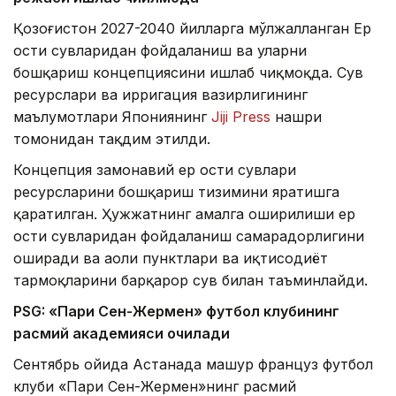
Қозоғистон 2027-2040 йилларга мўлжалланган Ер
ости сувларидан фойдаланиш ва уларни
бошқариш концепциясини ишлаб чиқмоқда. Сув
ресурслари ва ирригация вазирлигининг
маълумотлари Япониянинг
Jiji Press
нашри
томонидан тақдим этилди.
Концепция замонавий ер ости сувлари
ресурсларини бошқариш тизимини яратишга
қаратилган. Ҳужжатнинг амалга оширилиши ер
ости сувларидан фойдаланиш самарадорлигини
оширади ва аҳоли пунктлари ва иқтисодиёт
тармоқларини барқарор сув билан таъминлайди.
PSG: «Пари Сен-Жермен» футбол клубининг
расмий академияси очилади
Сентябрь ойида Астанада машҳур француз футбол
клуби «Пари Сен-Жермен»нинг расмий