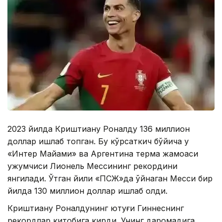
2023 йилда Криштиану Роналду 136 миллион
доллар ишлаб топган. Бу кўрсаткич бўйича у
«Интер Майами» ва Аргентина терма жамоаси
ҳужумчиси Лионель Мессининг рекордини
янгилади. Ўтган йили «ПСЖ»да ўйнаган Месси бир
йилда 130 миллион доллар ишлаб олди.
Криштиану Роналдунинг ютуғи Гиннеснинг
рекордлар китобига кирди. Унинг даромадига