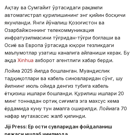
Ақтау ва Сумгайит ўртасидаги рақамли
автомагистрал қурилишининг энг қийин босқичи
якунланди. Янги йўналиш Қозоғистон ва
Озарбайжоннинг телекоммуникация
инфратузилмасини тўғридан-тўғри боғлаши ва
Осиё ва Европа ўртасида юқори тезликдаги
маълумотлар узатиш каналига айланиши керак. Бу
ҳақда
Xinhua
ахборот агентлиги хабар берди.
Лойиҳа 2025 йилда бошланган. Муҳандислик
тадқиқотлари ва кабель синовларидан сўнг, шу
йилнинг июль ойида денгиз тубига кабель
ётқизиш ишлари бошланди. Қурилиш ишлари 20
минг тоннадан ортиқ сиғимга эга махсус кема
ёрдамида куну тун амалга оширилди. Лойиҳага 70
нафар мутахассис жалб қилинди.
Jiji Press: Ер ости сувларидан фойдаланиш
режаси ишлаб чиқилмоқда