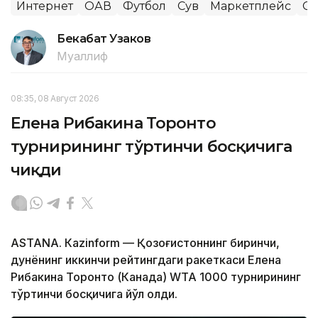
Интернет
ОАВ
Футбол
Сув
Маркетплейс
Сп
Бекабат Узаков
Муаллиф
08:35, 08 Август 2026
Елена Рибакина Торонто
турнирининг тўртинчи босқичига
чиқди
ASTANА. Кazinform — Қозоғистоннинг биринчи,
дунёнинг иккинчи рейтингдаги ракеткаси Елена
Рибакина Торонто (Канада) WТА 1000 турнирининг
тўртинчи босқичига йўл олди.