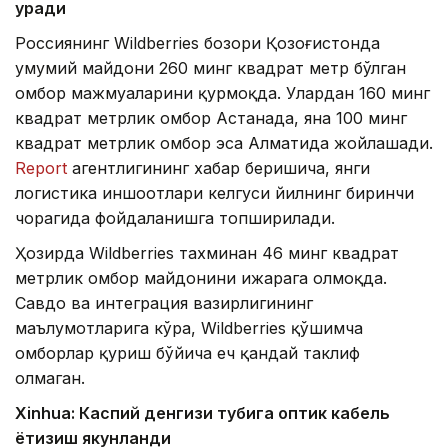
қуради
Россиянинг Wildberries бозори Қозоғистонда
умумий майдони 260 минг квадрат метр бўлган
омбор мажмуаларини қурмоқда. Улардан 160 минг
квадрат метрлик омбор Астанада, яна 100 минг
квадрат метрлик омбор эса Алматида жойлашади.
Report
агентлигининг хабар беришича, янги
логистика иншоотлари келгуси йилнинг биринчи
чорагида фойдаланишга топширилади.
Ҳозирда Wildberries тахминан 46 минг квадрат
метрлик омбор майдонини ижарага олмоқда.
Савдо ва интеграция вазирлигининг
маълумотларига кўра, Wildberries қўшимча
омборлар қуриш бўйича ҳеч қандай таклиф
олмаган.
Xinhuа: Каспий денгизи тубига оптик кабель
ётқизиш якунланди