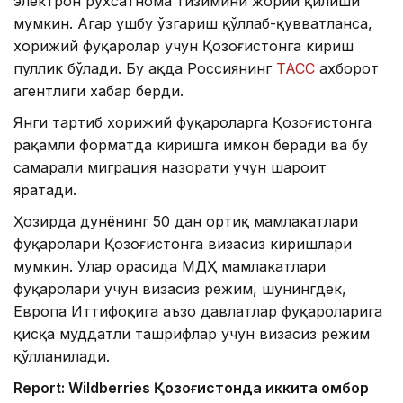
электрон рухсатнома тизимини жорий қилиши
мумкин. Агар ушбу ўзгариш қўллаб-қувватланса,
хорижий фуқаролар учун Қозоғистонга кириш
пуллик бўлади. Бу ҳақда Россиянинг
ТАСС
ахборот
агентлиги хабар берди.
Янги тартиб хорижий фуқароларга Қозоғистонга
рақамли форматда киришга имкон беради ва бу
самарали миграция назорати учун шароит
яратади.
Ҳозирда дунёнинг 50 дан ортиқ мамлакатлари
фуқаролари Қозоғистонга визасиз киришлари
мумкин. Улар орасида МДҲ мамлакатлари
фуқаролари учун визасиз режим, шунингдек,
Европа Иттифоқига аъзо давлатлар фуқароларига
қисқа муддатли ташрифлар учун визасиз режим
қўлланилади.
Report: Wildberries Қозоғистонда иккита омбор