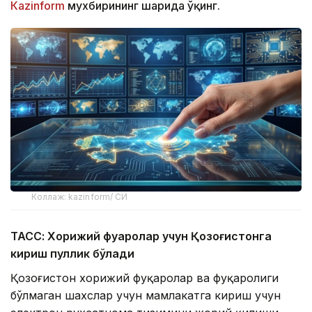
Кazinform
мухбирининг шарҳида ўқинг.
Коллаж: kazinform/ СИ
ТАСС: Хорижий фуқаролар учун Қозоғистонга
кириш пуллик бўлади
Қозоғистон хорижий фуқаролар ва фуқаролиги
бўлмаган шахслар учун мамлакатга кириш учун