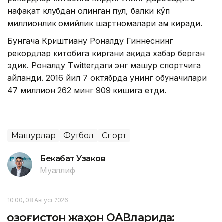
нафақат клубдан олинган пул, балки кўп
миллионлик ҳомийлик шартномалари ҳам киради.
Бунгача Криштиану Роналду Гиннеснинг
рекордлар китобига киргани ҳақида хабар берган
эдик. Роналду Тwitterдаги энг машҳур спортчига
айланди. 2016 йил 7 октябрда унинг обуначилари
47 миллион 262 минг 909 кишига етди.
Машҳурлар
Футбол
Спорт
Бекабат Узаков
Муаллиф
10:00, 08 Август 2026
Қозоғистон жаҳон ОАВларида: