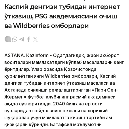
Каспий денгизи тубидан интернет
ўтказиш, PSG академиясини очиш
ва Wildberries омборлари
ASTANА. Кazinform - Одатдагидек, жаҳон ахборот
воситалари мамлакатдаги кўплаб масалаларни кенг
ёритдилар. Улар орасида Қозоғистонда
қурилаётган янги Wildberries омборлари, Каспий
денгизи тубидан интернет ўтказиш масаласи ва
Астанада очилиши режалаштирилган «Пари Сен-
Жермен» футбол клубининг расмий академияси
ҳақида сўз юритилди. 2040 йилгача ер ости
сувларидан фойдаланиш режаси ва хорижий
фуқаролар учун мамлакатга кириш тартиби ҳам
қизиқарли кўринди. Батафсил маълумотни