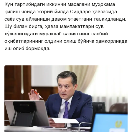
Кун тартибидаги иккинчи масалани муҳокама
қилиш чоғида жорий йилда Сирдарё ҳавзасида
саёз сув айланиши давом этаётгани таъкидланди.
Шу билан бирга, ҳавза мамлакатлари сув
хўжалигидаги мураккаб вазиятнинг салбий
оқибатларининг олдини олиш бўйича ҳамкорликда
иш олиб бормоқда.