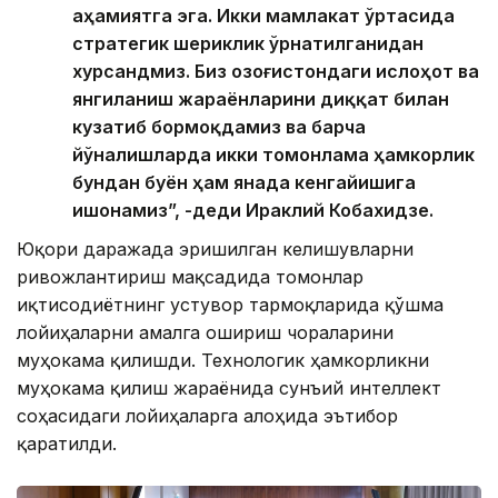
аҳамиятга эга. Икки мамлакат ўртасида
стратегик шериклик ўрнатилганидан
хурсандмиз. Биз Қозоғистондаги ислоҳот ва
янгиланиш жараёнларини диққат билан
кузатиб бормоқдамиз ва барча
йўналишларда икки томонлама ҳамкорлик
бундан буён ҳам янада кенгайишига
ишонамиз”, -деди Ираклий Кобахидзе.
Юқори даражада эришилган келишувларни
ривожлантириш мақсадида томонлар
иқтисодиётнинг устувор тармоқларида қўшма
лойиҳаларни амалга ошириш чораларини
муҳокама қилишди. Технологик ҳамкорликни
муҳокама қилиш жараёнида сунъий интеллект
соҳасидаги лойиҳаларга алоҳида эътибор
қаратилди.