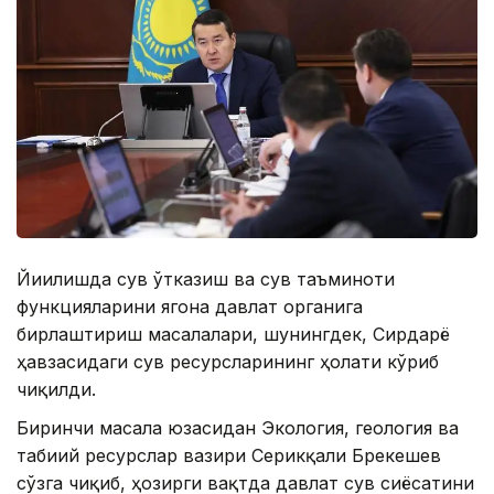
Йиғилишда сув ўтказиш ва сув таъминоти
функцияларини ягона давлат органига
бирлаштириш масалалари, шунингдек, Сирдарё
ҳавзасидаги сув ресурсларининг ҳолати кўриб
чиқилди.
Биринчи масала юзасидан Экология, геология ва
табиий ресурслар вазири Серикқали Брекешев
сўзга чиқиб, ҳозирги вақтда давлат сув сиёсатини