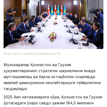
Фото: пресс-служба Правительства РК
Музокаралар Қозоғистон ва Грузия
ҳукуматларининг стратегик шерикликни янада
мустаҳкамлаш ва барча истиқболли соҳаларда
амалий ҳамкорликни кенгайтиришга тайёрлигини
тасдиқлади.
2025 йил натижаларига кўра, Қозоғистон ва Грузия
ўртасидаги ўзаро савдо ҳажми 184,5 миллион