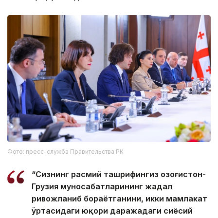
Фото: пресс-служба Правительства РК
“Сизнинг расмий ташрифингиз Қозоғистон-
Грузия муносабатларининг жадал
ривожланиб бораётганини, икки мамлакат
ўртасидаги юқори даражадаги сиёсий