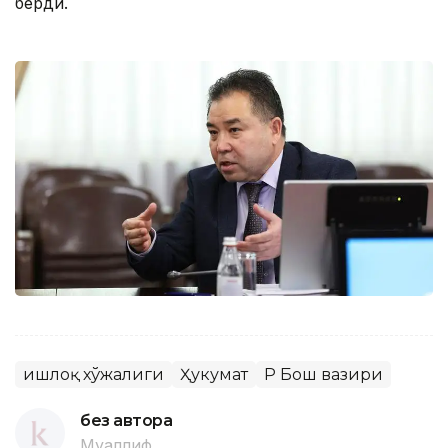
берди.
Қишлоқ хўжалиги
Ҳукумат
ҚР Бош вазири
без автора
Муаллиф