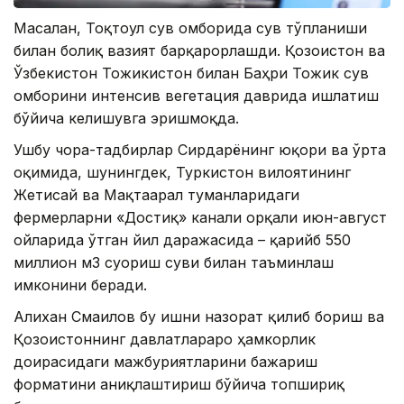
Масалан, Тоқтоғул сув омборида сув тўпланиши
билан боғлиқ вазият барқарорлашди. Қозоғистон ва
Ўзбекистон Тожикистон билан Баҳри Тожик сув
омборини интенсив вегетация даврида ишлатиш
бўйича келишувга эришмоқда.
Ушбу чора-тадбирлар Сирдарёнинг юқори ва ўрта
оқимида, шунингдек, Туркистон вилоятининг
Жетисай ва Мақтаарал туманларидаги
фермерларни «Достиқ» канали орқали июн-август
ойларида ўтган йил даражасида – қарийб 550
миллион м3 суғориш суви билан таъминлаш
имконини беради.
Алихан Смаилов бу ишни назорат қилиб бориш ва
Қозоғистоннинг давлатлараро ҳамкорлик
доирасидаги мажбуриятларини бажариш
форматини аниқлаштириш бўйича топшириқ