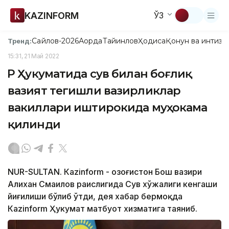
KAZINFORM
ЎЗ
Сайлов-2026
Ақорда
Тайинлов
Ҳодиса
Қонун ва интизо
Тренд:
15:31, 21 Май 2022
ҚР Ҳукуматида сув билан боғлиқ
вазият тегишли вазирликлар
вакиллари иштирокида муҳокама
қилинди
NUR-SULTAN. Кazinform - Қозоғистон Бош вазири
Алихан Смаилов раислигида Сув хўжалиги кенгаши
йиғилиши бўлиб ўтди, дея хабар бермоқда
Кazinform Ҳукумат матбуот хизматига таяниб.