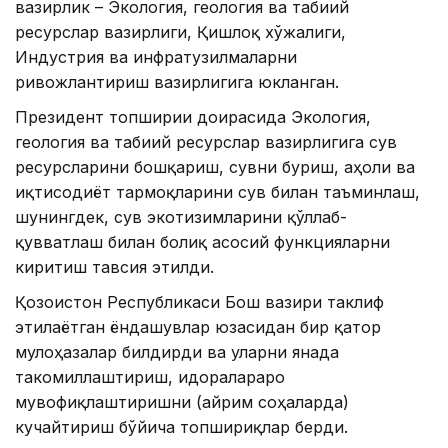
вазирлик – Экология, геология ва табиий
ресурслар вазирлиги, Қишлоқ хўжалиги,
Индустрия ва инфратузилмаларни
ривожлантириш вазирлигига юкланган.
Президент топшириғи доирасида Экология,
геология ва табиий ресурслар вазирлигига сув
ресурсларини бошқариш, сувни буриш, аҳоли ва
иқтисодиёт тармоқларини сув билан таъминлаш,
шунингдек, сув экотизимларини қўллаб-
қувватлаш билан боғлиқ асосий функцияларни
киритиш тавсия этилди.
Қозоғистон Республикаси Бош вазири таклиф
этилаётган ёндашувлар юзасидан бир қатор
мулоҳазалар билдирди ва уларни янада
такомиллаштириш, идоралараро
мувофиқлаштиришни (айрим соҳаларда)
кучайтириш бўйича топшириқлар берди.