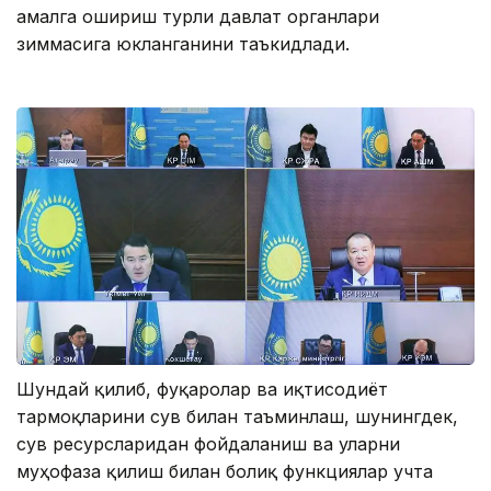
амалга ошириш турли давлат органлари
зиммасига юкланганини таъкидлади.
Шундай қилиб, фуқаролар ва иқтисодиёт
тармоқларини сув билан таъминлаш, шунингдек,
сув ресурсларидан фойдаланиш ва уларни
муҳофаза қилиш билан боғлиқ функциялар учта