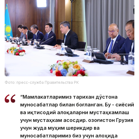
Фото: пресс-служба Правительства РК
“Мамлакатларимиз тарихан дўстона
муносабатлар билан боғланган. Бу - сиёсий
ва иқтисодий алоқаларни мустаҳкамлаш
учун мустаҳкам асосдир. Қозоғистон Грузия
учун жуда муҳим шерикдир ва
муносабатларимиз биз учун алоҳида