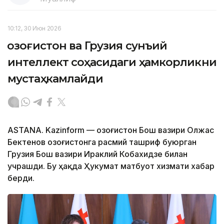
10:12, 30 Июн 2026
Қозоғистон ва Грузия сунъий
интеллект соҳасидаги ҳамкорликни
мустаҳкамлайди
ASTANA. Kazinform — Қозоғистон Бош вазири Олжас
Бектенов Қозоғистонга расмий ташриф буюрган
Грузия Бош вазири Ираклий Кобахидзе билан
учрашди. Бу ҳақда Ҳукумат матбуот хизмати хабар
берди.