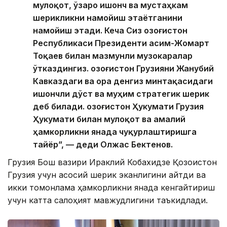
мулоқот, ўзаро ишонч ва мустаҳкам
шерикликни намойиш этаётганини
намойиш этади. Кеча Сиз Қозоғистон
Республикаси Президенти Қасим-Жомарт
Тоқаев билан мазмунли музокаралар
ўтказдингиз. Қозоғистон Грузияни Жанубий
Кавказдаги ва Қора денгиз минтақасидаги
ишончли дўст ва муҳим стратегик шерик
деб билади. Қозоғистон Ҳукумати Грузия
Ҳукумати билан мулоқот ва амалий
ҳамкорликни янада чуқурлаштиришга
тайёр”, — деди Олжас Бектенов.
Грузия Бош вазири Ираклий Кобахидзе Қозоғистон
Грузия учун асосий шерик эканлигини айтди ва
икки томонлама ҳамкорликни янада кенгайтириш
учун катта салоҳият мавжудлигини таъкидлади.