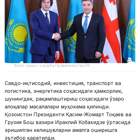
Фото: пресс-служба Правительства РК
Савдо-иқтисодий, инвестиция, транспорт ва
логистика, энергетика соҳасидаги ҳамкорлик,
шунингдек, рақамлаштириш соҳасидаги ўзаро
алоқалар масалалари муҳокама қилинди.
Қозоғистон Президенти Қасим-Жомарт Тоқаев ва
Грузия Бош вазири Ираклий Кобахидзе ўртасида
эришилган келишувларни амалга оширишга
эътибор қаратилди.