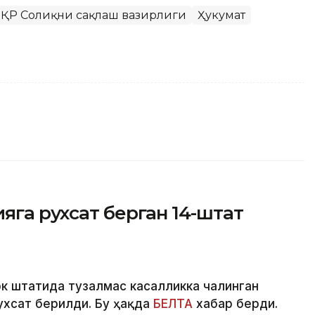
ҚР Соғлиқни сақлаш вазирлиги
Ҳукумат
яга рухсат берган 14-штат
рк штатида тузалмас касалликка чалинган
ухсат берилди. Бу ҳақда
БЕЛТА
хабар берди.