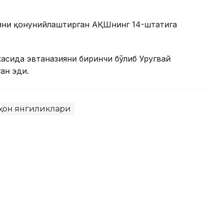
ияни қонунийлаштирган АҚШнинг 14-штатига
асида эвтаназияни биринчи бўлиб Уругвай
ан эди.
ҳон янгиликлари