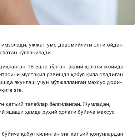
 имзолади. Ҳужжат умр давомийлиги олти ойдан
сбатан қўлланилади.
иқланган, 18 ёшга тўлган, ақлий ҳолати жойида
итасини мустақил равишда қабул қила оладиган
ишда якунлаш учун мўлжалланган махсус дори-
қига эга.
н қатъий талаблар белгиланган. Жумладан,
й яшаши ҳамда руҳий ҳолати бўйича махсус
бўйича қабул қилинган энг қатъий қонунлардан