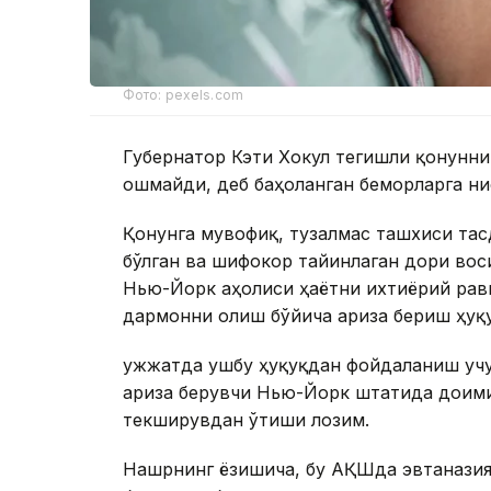
Фото: pexels.com
Губернатор Кэти Хокул тегишли қонунни
ошмайди, деб баҳоланган беморларга ни
Қонунга мувофиқ, тузалмас ташхиси тасд
бўлган ва шифокор тайинлаган дори вос
Нью-Йорк аҳолиси ҳаётни ихтиёрий рав
дармонни олиш бўйича ариза бериш ҳуқу
Ҳужжатда ушбу ҳуқуқдан фойдаланиш учу
ариза берувчи Нью-Йорк штатида доими
текширувдан ўтиши лозим.
Нашрнинг ёзишича, бу АҚШда эвтаназия 