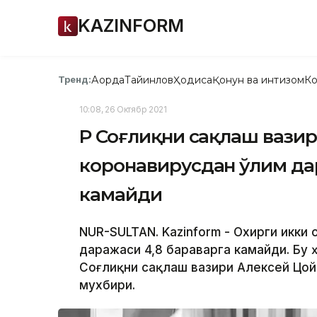
KAZINFORM
Ақорда
Тайинлов
Ҳодиса
Қонун ва интизом
Ко
Тренд:
10:08, 26 Октябр 2021
ҚР Соғлиқни сақлаш вазир
коронавирусдан ўлим да
камайди
NUR-SULTAN. Kazinform - Охирги икки
даражаси 4,8 бараварга камайди. Бу 
Соғлиқни сақлаш вазири Aлексей Цой
мухбири.