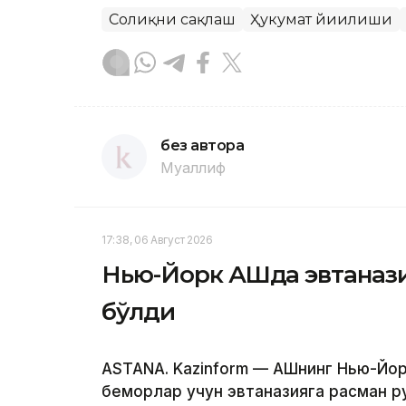
Соғлиқни сақлаш
Ҳукумат йиғилиши
без автора
Муаллиф
17:38, 06 Август 2026
Нью-Йорк АҚШда эвтанази
бўлди
ASTANA. Kazinform — АҚШнинг Нью-Йо
беморлар учун эвтаназияга расман р