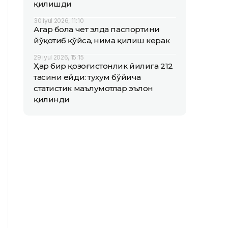
қилишди
30 iyul 2026, 11:10
Агар бола чет элда паспортини
йўқотиб қўйса, нима қилиш керак
29 iyul 2026, 15:15
Ҳар бир қозоғистонлик йилига 212
тасини ейди: тухум бўйича
статистик маълумотлар эълон
қилинди