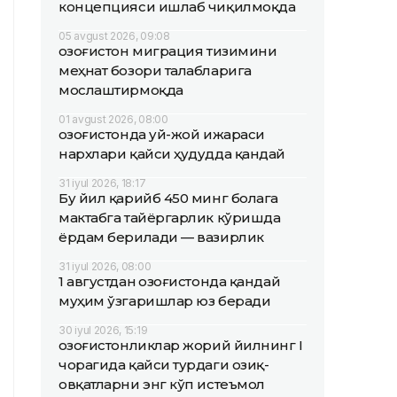
концепцияси ишлаб чиқилмоқда
05 avgust 2026, 09:08
Қозоғистон миграция тизимини
меҳнат бозори талабларига
мослаштирмоқда
01 avgust 2026, 08:00
Қозоғистонда уй-жой ижараси
нархлари қайси ҳудудда қандай
31 iyul 2026, 18:17
Бу йил қарийб 450 минг болага
мактабга тайёргарлик кўришда
ёрдам берилади — вазирлик
31 iyul 2026, 08:00
1 августдан Қозоғистонда қандай
муҳим ўзгаришлар юз беради
30 iyul 2026, 15:19
Қозоғистонликлар жорий йилнинг I
чорагида қайси турдаги озиқ-
овқатларни энг кўп истеъмол