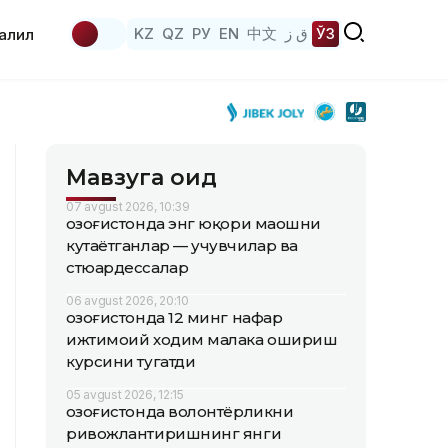
KZ
QZ
РУ
EN
中文
ق ز
ЎЗ
аҳлил
Мавзуга оид
07 avgust 2026, 10:39
Қозоғистонда энг юқори маошни
кутаётганлар — учувчилар ва
стюардессалар
06 avgust 2026, 20:10
Қозоғистонда 12 минг нафар
ижтимоий ходим малака ошириш
курсини тугатди
05 avgust 2026, 12:15
Қозоғистонда волонтёрликни
ривожлантиришнинг янги