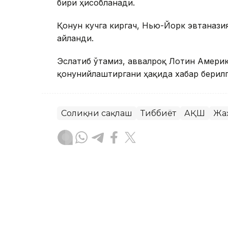
бири ҳисобланади.
Қонун кучга киргач, Нью-Йорк эвтаназ
айланди.
Эслатиб ўтамиз, аввалроқ Лотин Америк
қонунийлаштиргани ҳақида хабар берилг
Соғлиқни сақлаш
Тиббиёт
АҚШ
Жа
Ляззат Сейданова
Муаллиф