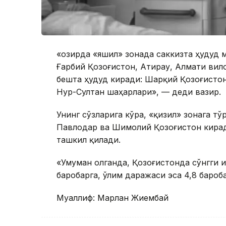
«Ҳозирда «яшил» зонада саккизта ҳудуд 
Ғарбий Қозоғистон, Aтирау, Алмати вил
бешта ҳудуд киради: Шарқий Қозоғистон
Нур-Султан шаҳарлари», — деди вазир.
Унинг сўзларига кўра, «қизил» зонага тў
Павлодар ва Шимолий Қозоғистон кирад
ташкил қилади.
«Умуман олганда, Қозоғистонда сўнгги и
баробарга, ўлим даражаси эса 4,8 бароб
Муаллиф: Марлан Жиембай