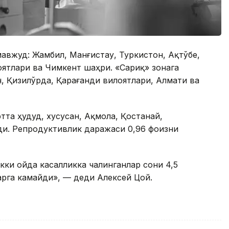
мавжуд: Жамбил, Манғистау, Туркистон, Aқтўбе,
оятлари ва Чимкент шаҳри. «Сариқ» зонага
, Қизилўрда, Қарағанди вилоятлари, Алмати ва
ртта ҳудуд, хусусан, Ақмола, Қостанай,
и. Репродуктивлик даражаси 0,96 фоизни
кки ойда касалликка чалинганлар сони 4,5
арга камайди», — деди Aлексей Цой.