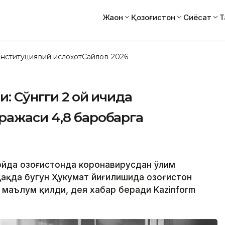
Жаҳон
Қозоғистон
Сиёсат
Т
нституциявий ислоҳот
Сайлов-2026
и: Сўнгги 2 ой ичида
ражаси 4,8 баробарга
 ойда Қозоғистонда коронавирусдан ўлим
ҳақда бугун Ҳукумат йиғилишида Қозоғистон
 маълум қилди, дея хабар беради Kazinform