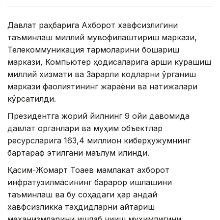
Давлат раҳбарига Ахборот хавфсизлигини
таъминлаш миллий мувофиқлаштириш маркази,
Телекоммуникация тармоқларини бошқариш
маркази, Компьютер ҳодисаларига қарши курашиш
миллий хизмати ва Зарарли кодларни ўрганиш
маркази фаолиятининг жараёни ва натижалари
кўрсатилди.
Президентга жорий йилнинг 9 ойи давомида
давлат органлари ва муҳим объектлар
ресурсларига 163,4 миллион киберҳужумнинг
бартараф этилгани маълум қилинди.
Қасим-Жомарт Тоқаев мамлакат ахборот
инфратузилмасининг барқарор ишлашини
таъминлаш ва бу соҳадаги ҳар қандай
хавфсизликка таҳдидларни қайтариш
механизмларини ишлаб чиқиш муҳимлигини