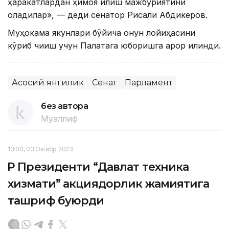
ҳаракатлардан ҳимоя қилиш мажбуриятини
оладилар», — деди сенатор Рисқали Абдикеров.
Муҳокама якунлари бўйича қонун лойиҳасини
кўриб чиқиш учун Палатага юборишга қарор қилинди.
Асосий янгилик
Сенат
Парламент
без автора
Муаллиф
13:00, 03 Октябр 2023
ҚР Президенти “Давлат техника
хизмати” акциядорлик жамиятига
ташриф буюрди