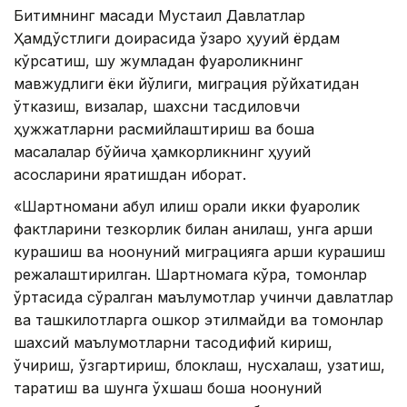
Битимнинг мақсади Мустақил Давлатлар
Ҳамдўстлиги доирасида ўзаро ҳуқуқий ёрдам
кўрсатиш, шу жумладан фуқароликнинг
мавжудлиги ёки йўқлиги, миграция рўйхатидан
ўтказиш, визалар, шахсни тасдиқловчи
ҳужжатларни расмийлаштириш ва бошқа
масалалар бўйича ҳамкорликнинг ҳуқуқий
асосларини яратишдан иборат.
«Шартномани қабул қилиш орқали икки фуқаролик
фактларини тезкорлик билан аниқлаш, унга қарши
курашиш ва ноқонуний миграцияга қарши курашиш
режалаштирилган. Шартномага кўра, томонлар
ўртасида сўралган маълумотлар учинчи давлатлар
ва ташкилотларга ошкор этилмайди ва томонлар
шахсий маълумотларни тасодифий кириш,
ўчириш, ўзгартириш, блоклаш, нусхалаш, узатиш,
тарқатиш ва шунга ўхшаш бошқа ноқонуний