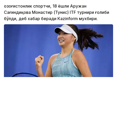
Қозоғистонлик спортчи, 18 ёшли Аружан
Сағиндиқова Монастир (Тунис) ITF турнири ғолиби
бўлди, деб хабар беради Каzinform мухбири.
Фото: ktf.kz
Дунёнинг 829-ракеткаси, ушбу мусобақанинг 3-