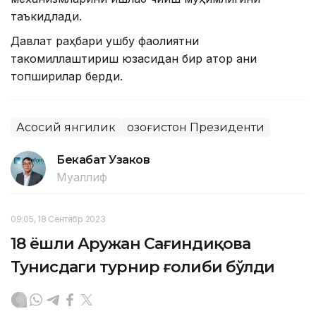
таъкидлади.
Давлат раҳбари ушбу фаолиятни
такомиллаштириш юзасидан бир қатор аниқ
топшириқлар берди.
Асосий янгилик
Қозоғистон Президенти
Бекабат Узаков
Муаллиф
09:05, 18 Сентябр 2023
18 ёшли Аружан Сағиндиқова
Тунисдаги турнир ғолиби бўлди