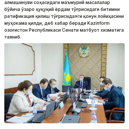
алмашинуви соҳасидаги маъмурий масалалар
бўйича ўзаро ҳуқуқий ёрдам тўғрисидаги битимни
ратификация қилиш тўғрисида»ги қонун лойиҳасини
муҳокама қилди, деб хабар беради Kazinform
Қозоғистон Республикаси Сенати матбуот хизматига
таяниб.