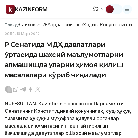
KAZINFORM
ЎЗ
Сайлов-2026
Ақорда
Тайинлов
Ҳодиса
Қонун ва интизо
Тренд:
09:59, 16 Март 2022
ҚР Сенатида МДҲ давлатлари
ўртасида шахсий маълумотларни
алмашишда уларни ҳимоя қилиш
масалалари кўриб чиқилади
NUR-SULTAN. Kazinform – Қозоғистон Парламенти
Сенатининг Конституциявий қонунчилик, суд-ҳуқуқ
тизими ва ҳуқуқни муҳофаза қилувчи органлар
масалалари қўмитасининг кенгайтирилган
йиғилишида депутатлар «Шахсий маълумотлар