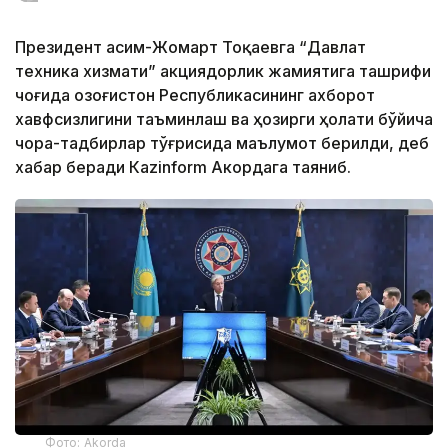
Президент Қасим-Жомарт Тоқаевга “Давлат
техника хизмати” акциядорлик жамиятига ташрифи
чоғида Қозоғистон Республикасининг ахборот
хавфсизлигини таъминлаш ва ҳозирги ҳолати бўйича
чора-тадбирлар тўғрисида маълумот берилди, деб
хабар беради Каzinform Акордага таяниб.
Фото: Akorda