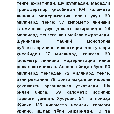
тенге ажратилди. Шу жумладан, мақсадли
трансфертлар ҳисобидан 104 километр
линияни модернизация қилиш учун 69
миллиард тенге; 57 километр линияни
таъмирлаш учун давлат захирасидан 24
миллиард тенгега яқин маблағ ажратилди.
Шунингдек, табиий монополия
субъектларининг инвестиция дастурлари
ҳисобидан 17 миллиард тенгега 69
километр линияни модернизация қилиш
режалаштирилган. Апрель ойидан буён 93
миллиард тенгедан 72 миллиард тенге,
яъни режанинг 78 фоизи маҳаллий ижроия
ҳокимияти органларига ўтказилди. Шу
билан бирга, 159 километр иссиқлик
тармоғи қурилди. Хусусан, 54 та лойиҳа
бўйича 135 километр иссиқлик тармоғи
қурилиб, ишлар тўлиқ бажарилди. 10 та