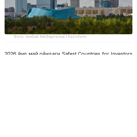
Фото: Ағибай Аяпбергенов / Kazinform
2026 йил май ойидаги Safest Countries for Investors
2026 рейтингига кўра, республика 70-ўринни
эгаллаган 2025 йил октябрь ойига нисбатан ўз
мавқеини сезиларли даражада яхшилади, у 150
мамлакат орасида 53-ўринни эгаллади. Бу натижа
мамлакатнинг иқтисодий барқарорлигига ва
макроиқтисодий барқарорликни таъминлаш,
институтларни ривожлантириш ва қулай
инвестиция муҳитини яратиш сиёсатининг
самарадорлигига халқаро ишончнинг ортиб
бораётганини акс эттиради. Шу билан бирга,