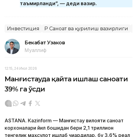
таъмирланди”, — деди вазир.
Инвестиция
ҚР Саноат ва қурилиш вазирлиги
Ҳ
Бекабат Узаков
Муаллиф
12:15, 24 Июл 2026
Манғистауда қайта ишлаш саноати
39% га ўсди
ASTANА. Кazinform — Манғистау вилояти саноат
корхоналари йил бошидан бери 2,1 триллион
тенгелик маҳсулот ишлаб чиқардилар, бу 3,6% реал