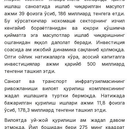
ишлаш саноатида ишлаб чиқарилган маҳсулот
ҳажми 39 фоизга ўсиб, 186 миллиард тенгега етди.
Бу кўрсаткичлар нохомашё секторнинг изчил
кенгайиб бораётганидан ва юқори қўшимча
қийматга эга маҳсулотлар ишлаб чиқаришнинг
ошганидан яққол далолат беради. Инвестиция
соҳасида ҳам ижобий динамика сақланиб қолмоқда.
Олти ойлик натижаларга кўра, асосий капиталга
инвестициялар ҳажми қарийб 500 миллиард
тенгени ташкил этди.
Саноат ва транспорт инфратузилмасининг
ривожланиши вилоят қурилиш комплексининг
жадал ишлашига туртки бермоқда. Натижада
бажарилган қурилиш ишлари ҳажми 11,8 фоизга
ўсиб, 178,3 миллиард тенгени ташкил этди.
Вилоятда уй-жой қурилиши ҳам жадал давом
этмоқда. Йил бошидан бери 275 минг квадрат