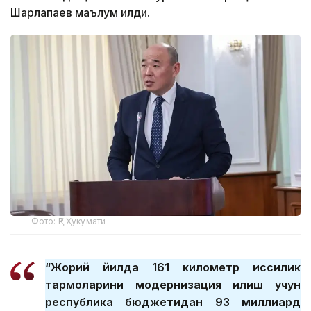
Шарлапаев маълум қилди.
Фото: ҚР Ҳукумати
“Жорий йилда 161 километр иссиқлик
тармоқларини модернизация қилиш учун
республика бюджетидан 93 миллиард