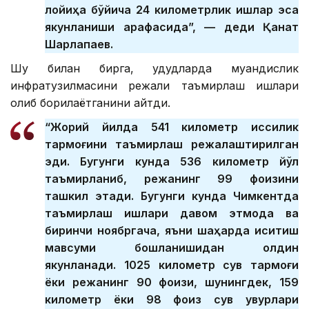
лойиҳа бўйича 24 километрлик ишлар эса
якунланиши арафасида”, — деди Қанат
Шарлапаев.
Шу билан бирга, ҳудудларда муҳандислик
инфратузилмасини режали таъмирлаш ишлари
олиб борилаётганини айтди.
“Жорий йилда 541 километр иссиқлик
тармоғини таъмирлаш режалаштирилган
эди. Бугунги кунда 536 километр йўл
таъмирланиб, режанинг 99 фоизини
ташкил этади. Бугунги кунда Чимкентда
таъмирлаш ишлари давом этмоқда ва
биринчи ноябргача, яъни шаҳарда иситиш
мавсуми бошланишидан олдин
якунланади. 1025 километр сув тармоғи
ёки режанинг 90 фоизи, шунингдек, 159
километр ёки 98 фоиз сув қувурлари