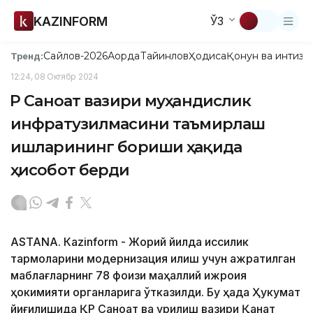
KAZINFORM
ЎЗ
Сайлов-2026
Ақорда
Тайинлов
Ҳодиса
Қонун ва интизо
Тренд:
12:24, 08 Октябр 2024
ҚР Саноат вазири муҳандислик
инфратузилмасини таъмирлаш
ишларининг бориши ҳақида
ҳисобот берди
ASTANА. Кazinform - Жорий йилда иссиқлик
тармоқларини модернизация қилиш учун ажратилган
маблағларнинг 78 фоизи маҳаллий ижроия
ҳокимияти органларига ўтказилди. Бу ҳақда Ҳукумат
йиғилишида ҚР Саноат ва қурилиш вазири Қанат