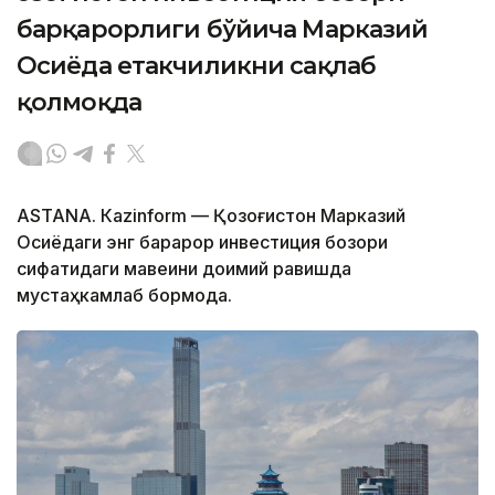
барқарорлиги бўйича Марказий
Осиёда етакчиликни сақлаб
қолмоқда
ASTANА. Кazinform — Қозоғистон Марказий
Осиёдаги энг барқарор инвестиция бозори
сифатидаги мавқеини доимий равишда
мустаҳкамлаб бормоқда.