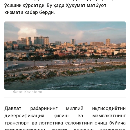
ўсишни кўрсатди. Бу ҳақда Ҳукумат матбуот
хизмати хабар берди.
Фото: Kazinform
Давлат раҳбарининг миллий иқтисодиётни
диверсификация қилиш ва мамлакатнинг
транспорт ва логистика салоҳиятини очиш бўйича
топшириқларини амалга ошириш доирасида