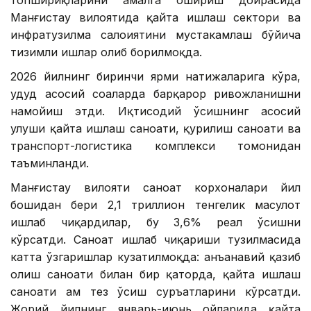
Манғистау вилоятида қайта ишлаш сектори ва
инфратузилма салоҳиятини мустаҳкамлаш бўйича
тизимли ишлар олиб борилмоқда.
2026 йилнинг биринчи ярми натижаларига кўра,
ҳудуд асосий соҳаларда барқарор ривожланишни
намойиш этди. Иқтисодий ўсишнинг асосий
улуши қайта ишлаш саноати, қурилиш саноати ва
транспорт-логистика комплекси томонидан
таъминланди.
Манғистау вилояти саноат корхоналари йил
бошидан бери 2,1 триллион тенгелик маҳсулот
ишлаб чиқардилар, бу 3,6% реал ўсишни
кўрсатди. Саноат ишлаб чиқариши тузилмасида
катта ўзгаришлар кузатилмоқда: анъанавий қазиб
олиш саноати билан бир қаторда, қайта ишлаш
саноати ҳам тез ўсиш суръатларини кўрсатди.
Жорий йилнинг январь-июнь ойларида қайта