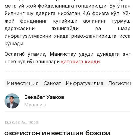
метр уй-жой фойдаланишга топширилди. Бу ўтган
йилнинг шу даврига нисбатан 4,6 фоизга кўп. Уй-
жой фондининг кўпайиши аҳолининг турмуш
даражасини яхшилайди ва шаҳар
инфратузилмасини янада ривожлантиришга ҳисса
қўшади.
Эслатиб ўтамиз, Манғистау ҳудуди дунёдаги энг
ноёб чўл йўналишлари
қаторига кирди
.
Инвестиция
Саноат
Инфратузилма
Логистик
Бекабат Узаков
Муаллиф
13:38, 23 Июл 2026
Қозоғистон инвестиция бозори