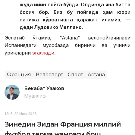
жуда қийин пойга бўлди. Олдинда яна битта
босқич бор. Биз бу пойгада ҳам юқори
натижа кўрсатишга ҳаракат қиламиз, —
деди Лудовико Меллано.
Эслатиб ўтамиз, “Аstana” велопойгачилари
Испаниядаги мусобақада биринчи ва учинчи
ўринларни
эгаллади
.
Франция
Велоспорт
Спорт
Астана
Бекабат Узаков
Муаллиф
13:15, 29 Июл 2026
Зинедин Зидан Франция миллий
футбол терма жамоаси бош