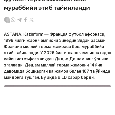
мураббийи этиб тайинланди
ASTANА. Кazinform — Франция футбол афсонаси,
1998 йилги жаҳон чемпиони Зинедин Зидан расман
Франция миллий терма жамоаси бош мураббийи
этиб тайинланди. У 2026 йилги жаҳон чемпионатидан
кейин истеъфога чиққан Дидье Дешамнинг ўрнини
эгаллади. Дешам миллий терма жамоани 14 йил
давомида бошқарган ва жамоа билан 187 та ўйинда
майдонга тушган. Бу ҳақда BILD хабар берди.