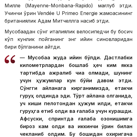
Милле (Mayenne-Monbana-Rapido) мағлуб этди.
Учинчи ўрин Vendée U Primeo Energie жамоасининг
британиялик Адам Митчеллга насиб этди.
Мусобақадан сўнг италиялик велосипедчи бу босқич
кўп кунлик пойганинг энг қийин синовларидан
бири бўлганини айтди.
— Мусобақа жуда қийин бўлди. Дастлабки
километрлардан бошлаб ҳеч ким якка
тартибда ажралиб чиқа олмади, шунинг
учун ҳужумлар кун бўйи давом этди.
Сўнгги айланага кирганимизда, етакчи
гуруҳ олдинда эди. Тўрт айлана қолганида,
уч киши пелотондан ҳужум қилди, етакчи
гуруҳга етиб олди ва ғалаба учун курашди.
Афсуски, спринтда ғалаба қозонишимга
бироз кам қолди ва иккинчи ўрин билан
чекланиб қолдим. Бу бошидан охиригача