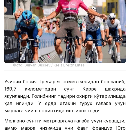
Фото: Gurvan Gussev / Kreiz Breizh Elites
Учинчи босқич Треварез поместьесидан бошланиб,
169,7 километрдан сўнг Карре шаҳрида
якунланди. Ғолибнинг тақдири охирги кўтарилишда
ҳал қилинди. У ерда етакчи гуруҳ ғалаба учун
маррага чиқиш спринтида иштирок этди.
Меллано сўнгги метрларгача ғалаба учун курашди,
аммо марра чизиғида уни фақат француз Юго