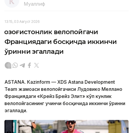
Муаллиф
13:15, 03 Август 2026
Қозоғистонлик велопойгачи
Франциядаги босқичда иккинчи
ўринни эгаллади
ASTANА. Кazinform — XDS Astana Development
Team жамоаси велопойгачиси Лудовико Меллано
Франциядаги «Крейз Брейз Элит» кўп кунлик
велопойгасининг учинчи босқичида иккинчи ўринни
эгаллади.