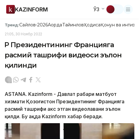
KAZINFORM
ЎЗ
Сайлов-2026
Ақорда
Тайинлов
Ҳодиса
Қонун ва интизо
Тренд:
21:05, 30 Ноябр 2022
ҚР Президентининг Францияга
расмий ташрифи видеоси эълон
қилинди
ASTANA. Kazinform - Давлат раҳбари матбуот
хизмати Қозоғистон Президентининг Францияга
расмий ташрифи акс этган видеолавҳани эълон
қилди. Бу ҳақда Kazinform хабар беради.