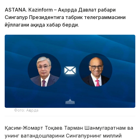
ASTANА. Кazinform – Ақорда Давлат раҳбари
Сингапур Президентига табрик телеграммасини
йўллагани ҳақида хабар берди.
Фото: Ақорда
Қасим-Жомарт Тоқаев Тарман Шанмугаратнам ва
унинг ватандошларини Сингапурнинг миллий