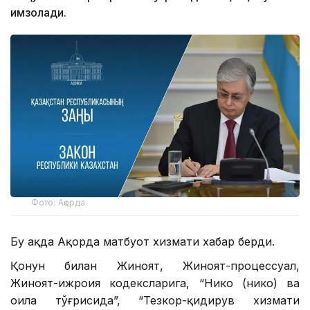
имзолади.
Фото: Ақорда
Бу ҳақда Ақорда матбуот хизмати хабар берди.
Қонун билан Жиноят, Жиноят-процессуал,
Жиноят-ижроия кодексларига, “Никоҳ (никоҳ) ва
оила тўғрисида”, “Тезкор-қидирув хизмати