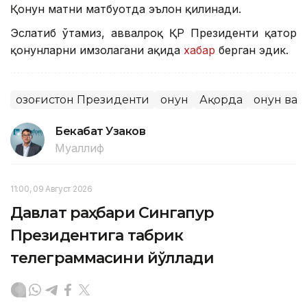
Қонун матни матбуотда эълон қилинади.
Эслатиб ўтамиз, аввалроқ ҚР Президенти қатор
қонунларни имзолагани ҳақида
хабар
берган эдик.
Қозоғистон Президенти
Қонун
Ақорда
Қонун ва 
Бекабат Узаков
Муаллиф
11:00, 09 Август 2026
Давлат раҳбари Сингапур
Президентига табрик
телеграммасини йўллади