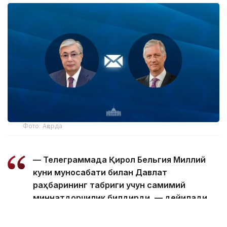
Фото: Ақорда
— Телеграммада Қирол Бельгия Миллий
куни муносабати билан Давлат
раҳбарининг табриги учун самимий
миннатдорчилик билдирди, — дейилади
хабарда.