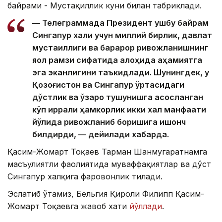
байрами - Мустақиллик куни билан табриклади.
— Телеграммада Президент ушбу байрам
Сингапур халқи учун миллий бирлик, давлат
мустақиллиги ва барқарор ривожланишнинг
яққол рамзи сифатида алоҳида аҳамиятга
эга эканлигини таъкидлади. Шунингдек, у
Қозоғистон ва Сингапур ўртасидаги
дўстлик ва ўзаро тушунишга асосланган
кўп қиррали ҳамкорлик икки халқ манфаати
йўлида ривожланиб боришига ишонч
билдирди, — дейилади хабарда.
Қасим-Жомарт Тоқаев Тарман Шанмугаратнамга
масъулиятли фаолиятида муваффақиятлар ва дўст
Сингапур халқига фаровонлик тилади.
Эслатиб ўтамиз, Бельгия Қироли Филипп Қасим-
Жомарт Тоқаевга жавоб хати
йўллади
.