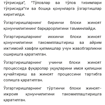
тўғрисида”, “Тўловлар ва тўлов тизимлари
тўғрисида”ги ва бошқа қонунларга ўзгартишлар
киритилди.
Ўзгартиришларнинг биринчи блоки жиноят
қонунчилигининг барқарорлигини таъминлайди.
Ўзгартиришларнинг иккинчи блоки жиноят
қонунчилигини такомиллаштириш ва айрим
ижтимоий хавфли қилмишлар учун жавобгарликни
оширишга қаратилган.
Ўзгартиришларнинг учинчи блоки жиноят
процессида фуқаролар ҳуқуқларини ҳимоя қилишни
кучайтириш ва жиноят процессини тартибга
солишга қаратилган.
Ўзгартиришларнинг тўртинчи блоки жиноят-
ижроия қонунчилигини такомиллаштиришга
қаратилган.