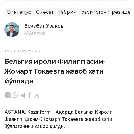
Сингапур
Сиёсат
Табрик
Қозоғистон Президе
Бекабат Узаков
Муаллиф
17:12, 08 Август 2026
Бельгия Қироли Филипп Қасим-
Жомарт Тоқаевга жавоб хати
йўллади
ASTANА. Кazinform – Ақорда Бельгия Қироли
Филипп Қасим-Жомарт Тоқаевга жавоб хати
йўллаганини хабар қилди.