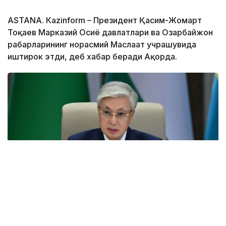
ASTANА. Кazinform – Президент Қасим-Жомарт
Тоқаев Марказий Осиё давлатлари ва Озарбайжон
раҳбарларининг норасмий Маслаҳат учрашувида
иштирок этди, деб хабар беради Ақорда.
Фото: Ақорда