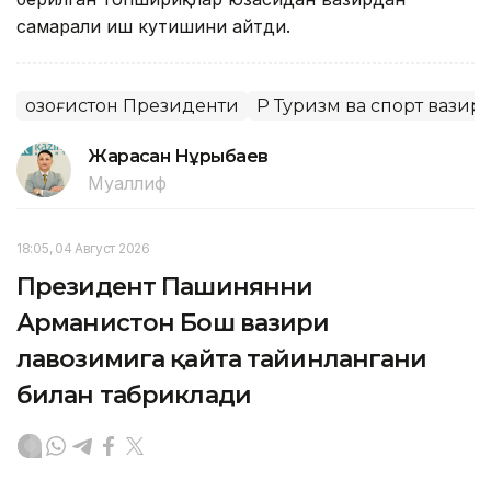
самарали иш кутишини айтди.
Қозоғистон Президенти
ҚР Туризм ва спорт вазир
Жарасқан Нұрыбаев
Муаллиф
18:05, 04 Август 2026
Президент Пашинянни
Арманистон Бош вазири
лавозимига қайта тайинлангани
билан табриклади