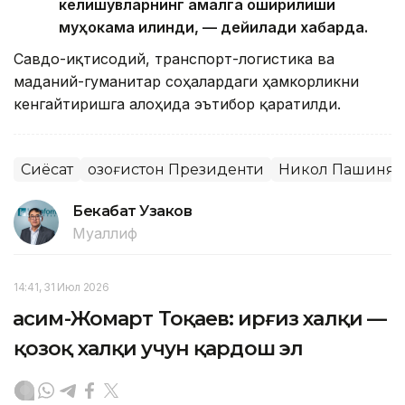
келишувларнинг амалга оширилиши
муҳокама қилинди, — дейилади хабарда.
Савдо-иқтисодий, транспорт-логистика ва
маданий-гуманитар соҳалардаги ҳамкорликни
кенгайтиришга алоҳида эътибор қаратилди.
Сиёсат
Қозоғистон Президенти
Никол Пашинян
Бекабат Узаков
Муаллиф
14:41, 31 Июл 2026
Қасим-Жомарт Тоқаев: Қирғиз халқи —
қозоқ халқи учун қардош эл