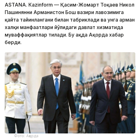
ASTANА. Кazinform — Қасим-Жомарт Тоқаев Никол
Пашинянни Арманистон Бош вазири лавозимига
қайта тайинлангани билан табриклади ва унга арман
халқи манфаатлари йўлидаги давлат хизматида
муваффақиятлар тилади. Бу ҳақда Ақорда хабар
берди.
Фото: Ақорда