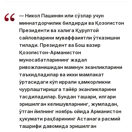
— Никол Пашинян илиқ сўзлар учун
миннатдорчилик билдирди ва Қозоғистон
Президенти ва халқига Қурултой
сайловларини муваффақиятли ўтказишни
тилади. Президент ва Бош вазир
Қозоғистон-Арманистон
муносабатларининг жадал
ривожланишидан мамнун эканликларини
таъкидладилар ва икки мамлакат
ўртасидаги кўп қиррали ҳамкорликни
чуқурлаштиришга тайёр эканликларини
тасдиқладилар. Бундан ташқари, илгари
эришилган келишувларнинг, жумладан,
ўтган йилнинг ноябрь ойида Арманистон
ҳукумати раҳбарининг Астанага расмий
ташрифи давомида эришилган