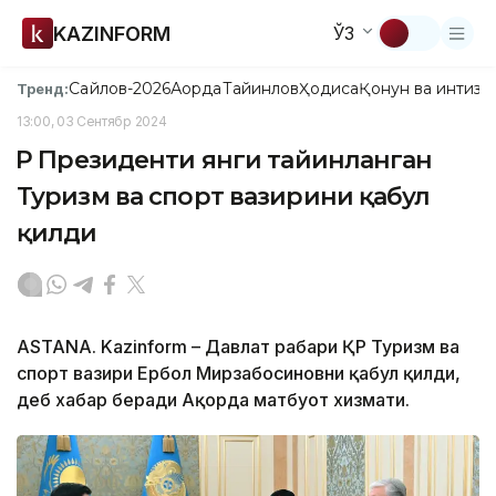
KAZINFORM
ЎЗ
Сайлов-2026
Ақорда
Тайинлов
Ҳодиса
Қонун ва интизо
Тренд:
13:00, 03 Сентябр 2024
ҚР Президенти янги тайинланган
Туризм ва спорт вазирини қабул
қилди
ASTANA. Kazinform – Давлат раҳбари ҚР Туризм ва
спорт вазири Ербол Мирзабосиновни қабул қилди,
деб хабар беради Ақорда матбуот хизмати.