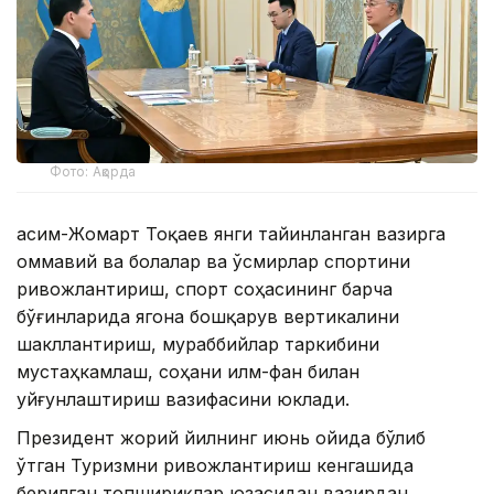
Фото: Ақорда
Қасим-Жомарт Тоқаев янги тайинланган вазирга
оммавий ва болалар ва ўсмирлар спортини
ривожлантириш, спорт соҳасининг барча
бўғинларида ягона бошқарув вертикалини
шакллантириш, мураббийлар таркибини
мустаҳкамлаш, соҳани илм-фан билан
уйғунлаштириш вазифасини юклади.
Президент жорий йилнинг июнь ойида бўлиб
ўтган Туризмни ривожлантириш кенгашида
берилган топшириқлар юзасидан вазирдан