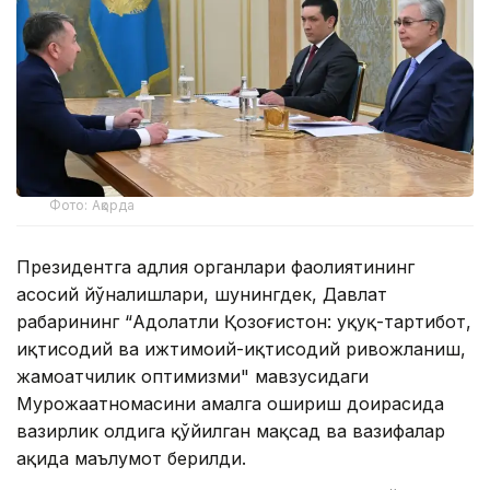
Фото: Ақорда
Президентга адлия органлари фаолиятининг
асосий йўналишлари, шунингдек, Давлат
раҳбарининг “Адолатли Қозоғистон: ҳуқуқ-тартибот,
иқтисодий ва ижтимоий-иқтисодий ривожланиш,
жамоатчилик оптимизми" мавзусидаги
Мурожаатномасини амалга ошириш доирасида
вазирлик олдига қўйилган мақсад ва вазифалар
ҳақида маълумот берилди.