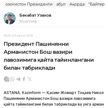
Қозоғистон Президенти
Қабул
Ақорда
"Байтере
Бекабат Узаков
Муаллиф
18:05, 04 Август 2026
Президент Пашинянни
Арманистон Бош вазири
лавозимига қайта тайинлангани
билан табриклади
ASTANА. Кazinform — Қасим-Жомарт Тоқаев Никол
Пашинянни Арманистон Бош вазири лавозимига
қайта тайинлангани билан табриклади ва унга арман