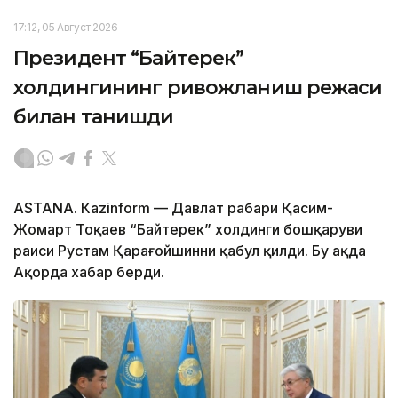
17:12, 05 Август 2026
Президент “Байтерек”
холдингининг ривожланиш режаси
билан танишди
ASTANА. Каzinform — Давлат раҳбари Қасим-
Жомарт Тоқаев “Байтерек” холдинги бошқаруви
раиси Рустам Қарағойшинни қабул қилди. Бу ҳақда
Ақорда хабар берди.