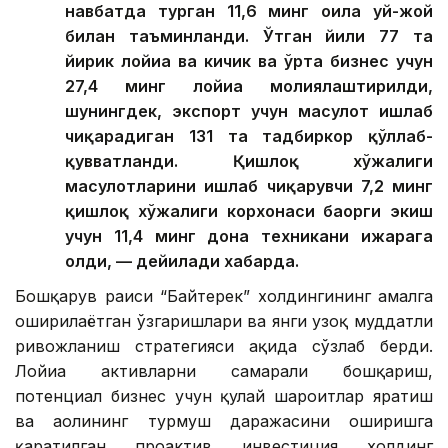
навбатда турган 11,6 минг оила уй-жой
билан таъминланди. Ўтган йили 77 та
йирик лойиҳа ва кичик ва ўрта бизнес учун
27,4 минг лойиҳа молиялаштирилди,
шунингдек, экспорт учун маҳсулот ишлаб
чиқарадиган 131 та тадбиркор қўллаб-
қувватланди. Қишлоқ хўжалиги
маҳсулотларини ишлаб чиқарувчи 7,2 минг
қишлоқ хўжалиги корхонаси баҳорги экиш
учун 11,4 минг дона техникани ижарага
олди, — дейилади хабарда.
Бошқарув раиси “Байтерек” холдингининг амалга
оширилаётган ўзгаришлари ва янги узоқ муддатли
ривожланиш стратегияси ҳақида сўзлаб берди.
Лойиҳа активларни самарали бошқариш,
потенциал бизнес учун қулай шароитлар яратиш
ва аҳолининг турмуш даражасини оширишга
қаратилган проактив инвестиция холдинг