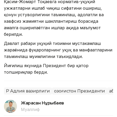
Қасим-Жомарт Тоқаевга норматив-ҳуқуқий
ҳужжатларни ишлаб чиқиш сифатини ошириш,
қонун устуворлигини таъминлаш, адолатли ва
хавфсиз жамиятни шакллантириш борасида
амалга оширилаётган ишлар ҳақида маълумот
берилди.
Давлат раҳбари ҳуқуқий тизимни мустаҳкамлаш
жараёнида фуқароларнинг ҳуқуқ ва манфаатларини
таъминлаш муҳимлигини таъкидлади.
Йиғилиш якунида Президент бир қатор
топшириқлар берди.
ҚР Адлия вазирлиги
Қозоғистон Президенти
Қаб
Жарасқан Нұрыбаев
Муаллиф