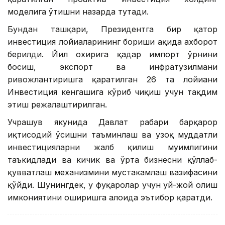
моделига ўтишни назарда тутади.
Бундан ташқари, Президентга бир қатор
инвестиция лойиҳаларининг бориши ҳақида ахборот
берилди. Йил охирига қадар импорт ўрнини
босиш, экспорт ва инфратузилмани
ривожлантиришга қаратилган 26 та лойиҳани
Инвестиция кенгашига кўриб чиқиш учун тақдим
этиш режалаштирилган.
Учрашув якунида Давлат раҳбари барқарор
иқтисодий ўсишни таъминлаш ва узоқ муддатли
инвестицияларни жалб қилиш муҳимлигини
таъкидлади ва кичик ва ўрта бизнесни қўллаб-
қувватлаш механизмини мустаҳкамлаш вазифасини
қўйди. Шунингдек, у фуқаролар учун уй-жой олиш
имкониятини оширишга алоҳида эътибор қаратди.