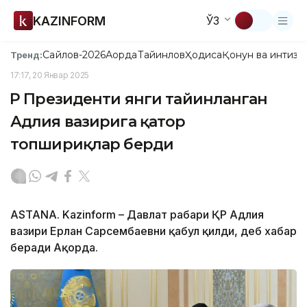
KAZINFORM
ЎЗ
Сайлов-2026
Ақорда
Тайинлов
Ҳодиса
Қонун ва интизо
Тренд:
17:17, 20 Январ 2025
ҚР Президенти янги тайинланган
Адлия вазирига қатор
топшириқлар берди
ASTANA. Kazinform – Давлат раҳбари ҚР Адлия
вазири Ерлан Сарсембаевни қабул қилди, деб хабар
беради Ақорда.