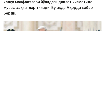
халқи манфаатлари йўлидаги давлат хизматида
муваффақиятлар тилади. Бу ҳақда Ақорда хабар
берди.
Фото: Ақорда
— Никол Пашинян илиқ сўзлар учун
миннатдорчилик билдирди ва Қозоғистон