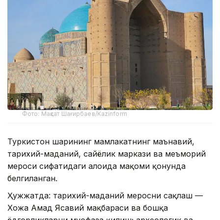
Фото: Мақсат Шағирбаев/Kazinform
Туркистон шаҳрининг мамлакатнинг маънавий,
тарихий-маданий, сайёҳлик маркази ва меъморий
мероси сифатидаги алоҳида мақоми қонунда
белгиланган.
Ҳужжатда: тарихий-маданий меросни сақлаш —
Хожа Аҳмад Ясавий мақбараси ва бошқа