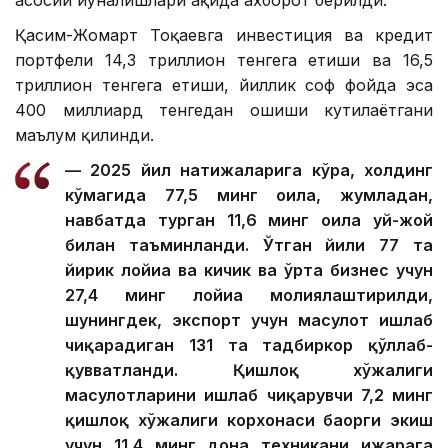
Қасим-Жомарт Тоқаевга инвестиция ва кредит
портфели 14,3 триллион тенгега етиши ва 16,5
триллион тенгега етиши, йиллик соф фойда эса
400 миллиард тенгедан ошиши кутилаётгани
маълум қилинди.
— 2025 йил натижаларига кўра, холдинг
кўмагида 77,5 минг оила, жумладан,
навбатда турган 11,6 минг оила уй-жой
билан таъминланди. Ўтган йили 77 та
йирик лойиҳа ва кичик ва ўрта бизнес учун
27,4 минг лойиҳа молиялаштирилди,
шунингдек, экспорт учун маҳсулот ишлаб
чиқарадиган 131 та тадбиркор қўллаб-
қувватланди. Қишлоқ хўжалиги
маҳсулотларини ишлаб чиқарувчи 7,2 минг
қишлоқ хўжалиги корхонаси баҳорги экиш
учун 11,4 минг дона техникани ижарага