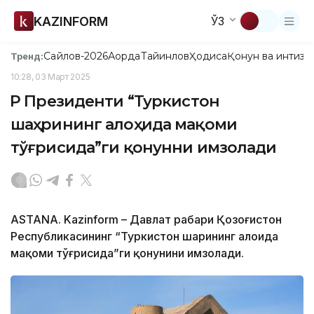
KAZINFORM
ЎЗ
Сайлов-2026
Ақорда
Тайинлов
Ҳодиса
Қонун ва интизо
Тренд:
10:28, 03 Март 2025
ҚР Президенти “Туркистон
шаҳрининг алоҳида мақоми
тўғрисида”ги қонунни имзолади
ASTANA. Kazinform – Давлат раҳбари Қозоғистон
Республикасининг “Туркистон шаҳрининг алоҳида
мақоми тўғрисида”ги қонунини имзолади.