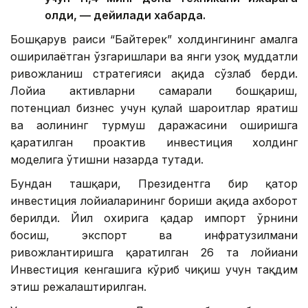
олди, — дейилади хабарда.
Бошқарув раиси “Байтерек” холдингининг амалга
оширилаётган ўзгаришлари ва янги узоқ муддатли
ривожланиш стратегияси ҳақида сўзлаб берди.
Лойиҳа активларни самарали бошқариш,
потенциал бизнес учун қулай шароитлар яратиш
ва аҳолининг турмуш даражасини оширишга
қаратилган проактив инвестиция холдинг
моделига ўтишни назарда тутади.
Бундан ташқари, Президентга бир қатор
инвестиция лойиҳаларининг бориши ҳақида ахборот
берилди. Йил охирига қадар импорт ўрнини
босиш, экспорт ва инфратузилмани
ривожлантиришга қаратилган 26 та лойиҳани
Инвестиция кенгашига кўриб чиқиш учун тақдим
этиш режалаштирилган.