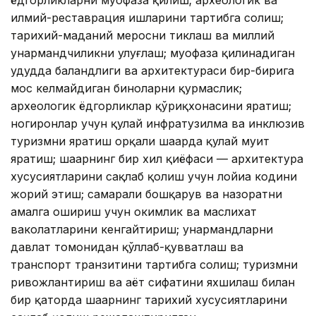
ёдгорликларни муҳофаза қилиш; археологик ва
илмий-реставрация ишларини тартибга солиш;
тарихий-маданий меросни тиклаш ва миллий
ҳунармандчиликни улуғлаш; муҳофаза қилинадиган
ҳудудда баландлиги ва архитектураси бир-бирига
мос келмайдиган биноларни қурмаслик;
археологик ёдгорликлар қўриқхонасини яратиш;
ногиронлар учун қулай инфратузилма ва инклюзив
туризмни яратиш орқали шаҳарда қулай муҳит
яратиш; шаҳарнинг бир хил қиёфаси — архитектура
хусусиятларини сақлаб қолиш учун лойиҳа кодини
жорий этиш; самарали бошқарув ва назоратни
амалга ошириш учун ҳокимлик ва маслихат
ваколатларини кенгайтириш; ҳунармандларни
давлат томонидан қўллаб-қувватлаш ва
транспорт транзитини тартибга солиш; туризмни
ривожлантириш ва ҳаёт сифатини яхшилаш билан
бир қаторда шаҳарнинг тарихий хусусиятларини