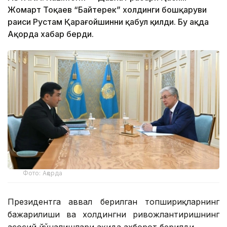
Жомарт Тоқаев “Байтерек” холдинги бошқаруви
раиси Рустам Қарағойшинни қабул қилди. Бу ҳақда
Ақорда хабар берди.
Фото: Ақорда
Президентга аввал берилган топшириқларнинг
бажарилиши ва холдингни ривожлантиришнинг
асосий йўналишлари ҳақида ахборот берилди.