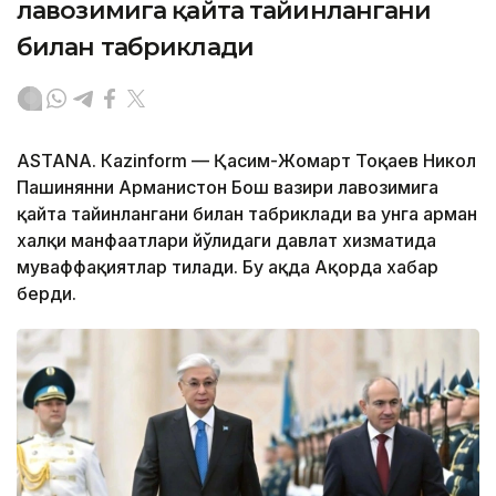
лавозимига қайта тайинлангани
билан табриклади
ASTANА. Кazinform — Қасим-Жомарт Тоқаев Никол
Пашинянни Арманистон Бош вазири лавозимига
қайта тайинлангани билан табриклади ва унга арман
халқи манфаатлари йўлидаги давлат хизматида
муваффақиятлар тилади. Бу ҳақда Ақорда хабар
берди.