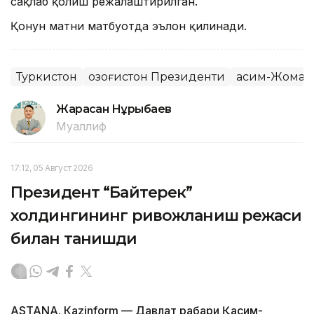
сақлаб қолиш режалаштирилган.
Қонун матни матбуотда эълон қилинади.
Туркистон
Қозоғистон Президенти
Қасим-Жомар
Жарасқан Нұрыбаев
Муаллиф
17:12, 05 Август 2026
Президент “Байтерек”
холдингининг ривожланиш режаси
билан танишди
ASTANА. Каzinform — Давлат раҳбари Қасим-