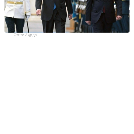
Фото: Ақорда
— Никол Пашинян илиқ сўзлар учун
миннатдорчилик билдирди ва Қозоғистон
Президенти ва халқига Қурултой
сайловларини муваффақиятли ўтказишни
тилади. Президент ва Бош вазир
Қозоғистон-Арманистон
муносабатларининг жадал
ривожланишидан мамнун эканликларини
таъкидладилар ва икки мамлакат
ўртасидаги кўп қиррали ҳамкорликни
чуқурлаштиришга тайёр эканликларини