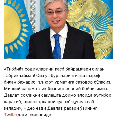
«Тиббиёт ходимларини касб байрамлари билан
табриклайман! Сиз ўз бурчларингизни шараф
билан бажариб, эл-юрт ҳурматига сазовор бўласиз.
Миллий саломатлик бизнинг асосий бойлигимиз.
Давлат соғлиқни сақлашга доимо алоҳида эътибор
қаратиб, шифокорларни қўллаб-қувватлаб
келади», – деб ёзди Давлат раҳбари ўзининг
Twitter
даги саҳифасида.