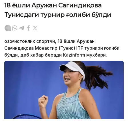
18 ёшли Аружан Сағиндиқова
Тунисдаги турнир ғолиби бўлди
Қозоғистонлик спортчи, 18 ёшли Аружан
Сағиндиқова Монастир (Тунис) ITF турнири ғолиби
бўлди, деб хабар беради Каzinform мухбири.