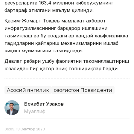
ресурсларига 163,4 миллион киберҳужумнинг
бартараф этилгани маълум қилинди.
Қасим-Жомарт Тоқаев мамлакат ахборот
инфратузилмасининг барқарор ишлашини
таъминлаш ва бу соҳадаги ҳар қандай хавфсизликка
таҳдидларни қайтариш механизмларини ишлаб
чиқиш муҳимлигини таъкидлади.
Давлат раҳбари ушбу фаолиятни такомиллаштириш
юзасидан бир қатор аниқ топшириқлар берди.
Асосий янгилик
Қозоғистон Президенти
Бекабат Узаков
Муаллиф
09:05, 18 Сентябр 2023