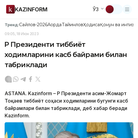
KAZINFORM
ЎЗ
Сайлов-2026
Ақорда
Тайинлов
Ҳодиса
Қонун ва интизо
Тренд:
09:05, 18 Июн 2023
ҚР Президенти тиббиёт
ходимларини касб байрами билан
табриклади
ASTANA. Kazinform – ҚР Президенти Қасим-Жомарт
Тоқаев тиббиёт соҳаси ходимларини бугунги касб
байрамлари билан табриклади, деб хабар беради
Kazinform.