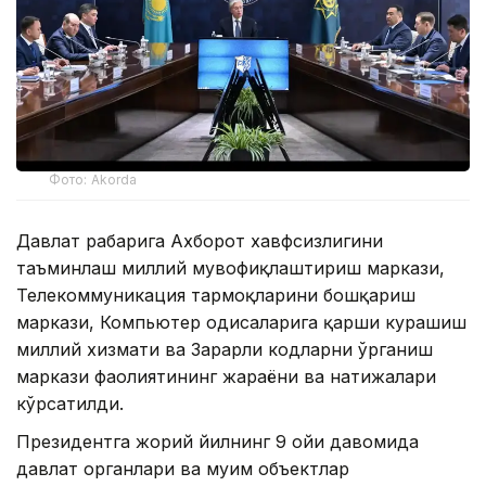
Фото: Akorda
Давлат раҳбарига Ахборот хавфсизлигини
таъминлаш миллий мувофиқлаштириш маркази,
Телекоммуникация тармоқларини бошқариш
маркази, Компьютер ҳодисаларига қарши курашиш
миллий хизмати ва Зарарли кодларни ўрганиш
маркази фаолиятининг жараёни ва натижалари
кўрсатилди.
Президентга жорий йилнинг 9 ойи давомида
давлат органлари ва муҳим объектлар