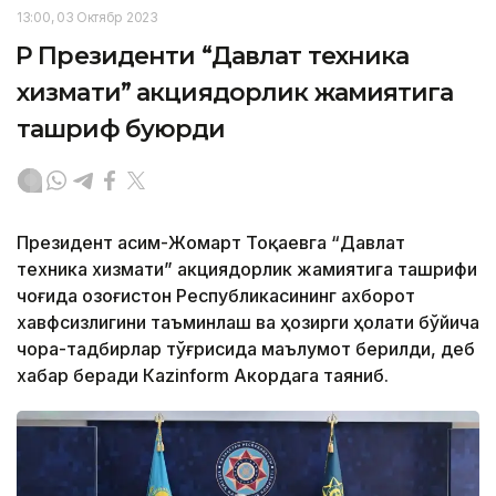
13:00, 03 Октябр 2023
ҚР Президенти “Давлат техника
хизмати” акциядорлик жамиятига
ташриф буюрди
Президент Қасим-Жомарт Тоқаевга “Давлат
техника хизмати” акциядорлик жамиятига ташрифи
чоғида Қозоғистон Республикасининг ахборот
хавфсизлигини таъминлаш ва ҳозирги ҳолати бўйича
чора-тадбирлар тўғрисида маълумот берилди, деб
хабар беради Каzinform Акордага таяниб.