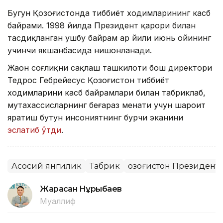
Бугун Қозоғистонда тиббиёт ходимларининг касб
байрами. 1998 йилда Президент қарори билан
тасдиқланган ушбу байрам ҳар йили июнь ойининг
учинчи якшанбасида нишонланади.
Жаҳон соғлиқни сақлаш ташкилоти бош директори
Тедрос Гебрейесус Қозоғистон тиббиёт
ходимларини касб байрамлари билан табриклаб,
мутахассисларнинг беғараз меҳнати учун шароит
яратиш бутун инсониятнинг бурчи эканини
эслатиб ўтди
.
Асосий янгилик
Табрик
Қозоғистон Президент
Жарасқан Нұрыбаев
Муаллиф