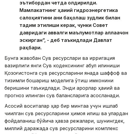
эътибордан четда қолдирилди.
Мамлакатнинг ҳақиқий гидроэнергетика
салоҳиятини аниқ баҳолаш зудлик билан
тақдим этилиши керак, чунки Совет
давридаги аввалги маълумотлар аллақачон
эскирган”, - деб таъкидлади Давлат
раҳбари.
Бунга жавобан Сув ресурслари ва ирригация
вазирлиги янги Сув кодексининг қабул қилиниши
Қозоғистонга сув ресурсларини янада шаффоф ва
тизимли бошқариш моделига ўтиш имконини
беришини таъкидлади. Энди қарорлар ҳақиқий ва
прогноз қилинган сув балансларига асосланади.
Асосий воситалар ҳар бир минтақа учун ишлаб
чиқилган сув ресурсларини ҳимоя қилиш ва улардан
фойдаланиш бўйича ҳавза режалари, шунингдек,
миллий даражада сув ресурсларини комплекс