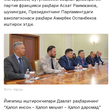
партия фракцияси раҳбари Асхат Рақимжанов,
шунингдек, Президентнинг Парламентдаги
ваколатхонаси раҳбари Амирбек Оспанбеков
иштирок этди.
Фото: Ақорда
Йиғилиш иштирокчилари Давлат раҳбарининг
“Ҳалол инсон – Ҳалол меҳнат – Ҳалол даромад”