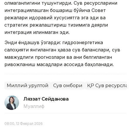
олмаганлигини тушунтирди. Сув ресурсларини
интеграциялашган бошқариш бўйича Совет
режалари идоравий хусусиятга эга эди ва
стратегик режалаштириш тизимига деярли
интеграция қилинмаган эди.
Энди ёндашув ўзгарди: гидроэнергетика
салоҳияти янгиланган ҳавза сув баланслари, сув
мавжудлиги прогнозлари ва аниқ белгиланган
ривожланиш мақсадлари асосида баҳоланади.
Миллий қурултой
Сув омбори
ҚР Сув ресурсла
Ляззат Сейданова
Муаллиф
08:00, 12 Феврал 2026