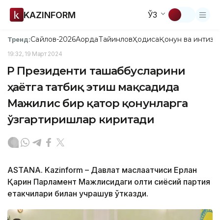
KAZINFORM
ЎЗ
Сайлов-2026
Ақорда
Тайинлов
Ҳодиса
Қонун ва интизо
Тренд:
19:32, 19 Март 2024
ҚР Президенти ташаббусларини
ҳаётга татбиқ этиш мақсадида
Мажилис бир қатор қонунларга
ўзгартиришлар киритади
ASTANA. Kazinform – Давлат маслаҳатчиси Ерлан
Қарин Парламент Мажлисидаги олти сиёсий партия
етакчилари билан учрашув ўтказди.