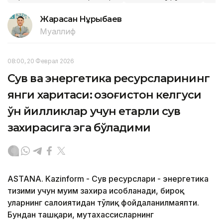
Жарасқан Нұрыбаев
Муаллиф
08:00, 20 Феврал 2026
Сув ва энергетика ресурсларининг
янги харитаси: Қозоғистон келгуси
ўн йилликлар учун етарли сув
захирасига эга бўладими
ASTANA. Kazinform - Сув ресурслари - энергетика
тизими учун муҳим захира ҳисобланади, бироқ
уларнинг салоҳиятидан тўлиқ фойдаланилмаяпти.
Бундан ташқари, мутахассисларнинг