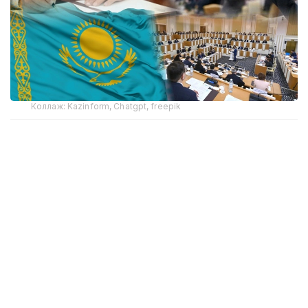
Коллаж: Kazinform, Chatgpt, freepik
Янги мулоқот майдони
Бунгача халқнинг таклиф ва фикрларини йиғадиган,
махсус муҳокамага қўядиган бир неча сиёсий
майдон мавжуд эди. Улар қаторига 30 йил аввал
ташкил этилган Қозоғистон халқи Ассамблеяси ва
2022 йилда ташкил этилган Миллий қурултой
киради. Иккаласи ҳам турли сиёсий-ижтимоий
гуруҳлардан, фаоллар ва зиёлилардан келган
фикрларни ҳукуматга етказувчи каналга айланди,
десак бўлади. Икки тузилманинг ташаббуси билан