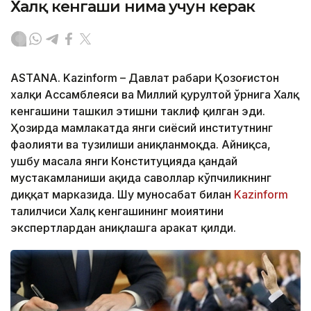
Халқ кенгаши нима учун керак
АSTANА. Kazinform – Давлат раҳбари Қозоғистон
халқи Ассамблеяси ва Миллий қурултой ўрнига Халқ
кенгашини ташкил этишни таклиф қилган эди.
Ҳозирда мамлакатда янги сиёсий институтнинг
фаолияти ва тузилиши аниқланмоқда. Айниқса,
ушбу масала янги Конституцияда қандай
мустаҳкамланиши ҳақида саволлар кўпчиликнинг
диққат марказида. Шу муносабат билан
Kazinform
таҳлилчиси Халқ кенгашининг моҳиятини
экспертлардан аниқлашга ҳаракат қилди.