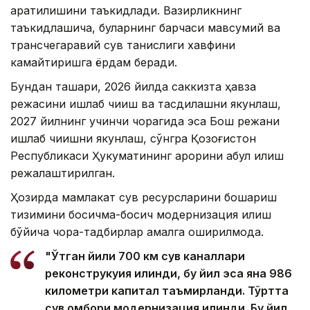
қаратилишини таъкидлади. Вазирликнинг
таъкидлашича, буларнинг барчаси мавсумий ва
трансчегаравий сув танқислиги хавфини
камайтиришга ёрдам беради.
Бундан ташқари, 2026 йилда саккизта ҳавза
режасини ишлаб чиқиш ва тасдиқлашни якунлаш,
2027 йилнинг учинчи чорагида эса Бош режани
ишлаб чиқишни якунлаш, сўнгра Қозоғистон
Республикаси Ҳукуматининг қарорини қабул қилиш
режалаштирилган.
Ҳозирда мамлакат сув ресурсларини бошқариш
тизимини босқичма-босқич модернизация қилиш
бўйича чора-тадбирлар амалга оширилмоқда.
"Ўтган йили 700 км сув каналлари
реконструкуия қилинди, бу йил эса яна 986
километри капитал таъмирланди. Тўртта
сув омбори модернизация қилинди. Бу йил