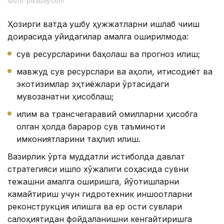
Фото: pixabay.com
Ҳозирги вақтда ушбу ҳужжатларни ишлаб чиқиш
доирасида қуйидагилар амалга оширилмоқда:
сув ресурсларини баҳолаш ва прогноз қилиш;
мавжуд сув ресурслари ва аҳоли, иқтисодиёт ва
экотизимлар эҳтиёжлари ўртасидаги
мувозанатни ҳисоблаш;
иқлим ва трансчегаравий омилларни ҳисобга
олган ҳолда барқарор сув таъминоти
имкониятларини таҳлил қилиш.
Вазирлик ўрта муддатли истиқболда давлат
стратегияси қишлоқ хўжалиги соҳасида сувни
тежашни амалга оширишга, йўқотишларни
камайтириш учун гидротехник иншоотларни
реконструкция қилишга ва ер ости сувлари
салоҳиятидан фойдаланишни кенгайтиришга