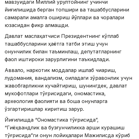
мавзуидаги Миллий қурултойнинг учинчи
йиғилишида берган топшириқ ва ташаббусларини
самарали амалга ошириш йўллари ва чоралари
юзасидан фикр алмашди.
Давлат маслаҳатчиси Президентнинг кўплаб
ташаббусларини ҳаётга татбиқ этиш учун
қонунчилик билан таъминлаш, депутатларнинг
фаол иштироки зарурлигини таъкидлади.
Аввало, наркотик моддалар ишлаб чиқариш,
лудомания, вандализм, оиладаги зўравонлик учун
жавобгарликни кучайтириш, шунингдек, давлат
мукофотлари тўғрисидаги, ономастика,
археология фаолияти ва бошқа қонунларга
ўзгартиришлар киритиш зарур.
Йиғилишда “Ономастика тўғрисида”,
“Гиёҳвандлик ва бузғунчиликка қарши курашиш
тўғрисида”ги қонун лойиҳалари Мажилисда кўриб