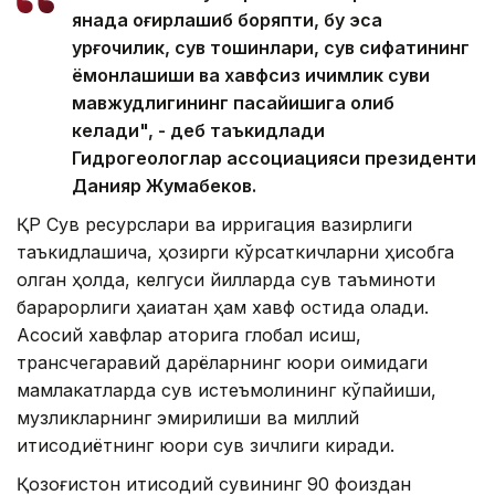
янада оғирлашиб боряпти, бу эса
қурғоқчилик, сув тошқинлари, сув сифатининг
ёмонлашиши ва хавфсиз ичимлик суви
мавжудлигининг пасайишига олиб
келади", - деб таъкидлади
Гидрогеологлар ассоциацияси президенти
Данияр Жумабеков.
ҚР Сув ресурслари ва ирригация вазирлиги
таъкидлашича, ҳозирги кўрсаткичларни ҳисобга
олган ҳолда, келгуси йилларда сув таъминоти
барқарорлиги ҳақиқатан ҳам хавф остида қолади.
Асосий хавфлар қаторига глобал исиш,
трансчегаравий дарёларнинг юқори оқимидаги
мамлакатларда сув истеъмолининг кўпайиши,
музликларнинг эмирилиши ва миллий
иқтисодиётнинг юқори сув зичлиги киради.
Қозоғистон иқтисодий сувининг 90 фоиздан