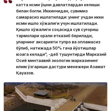
катта қисми қўшни давлатлардан келиши
билан боғлиқ. Иккинчидан, сувимиз
самарасиз ишлатилади: унинг учдан икки
қисми қишлоқ хўжалиги учун ишлатилади.
Қишлоқ хўжалиги соҳасида сув суғориш
тармоқлари орқали етказиб берилади,
уларнинг аксарияти тупроқ ва қопламасиз
бўлиб, натижада 50% гача йўқотишлар
юзага келади”, -деб тушунтирди Марказий
Осиё минтақавий экологик марказининг
иқлим ўзгариши дастури менежери Азамат
Қауазов.