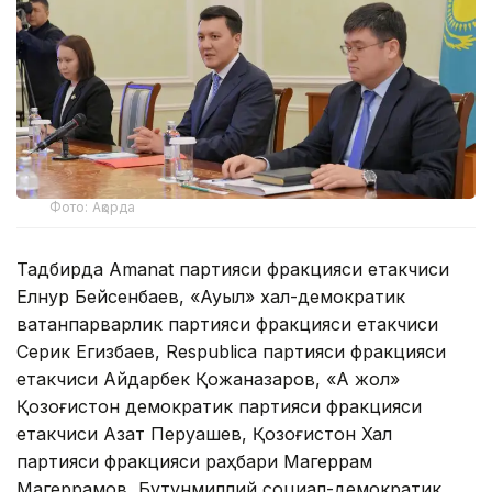
Фото: Ақорда
Тадбирда Amanat партияси фракцияси етакчиси
Елнур Бейсенбаев, «Ауыл» халқ-демократик
ватанпарварлик партияси фракцияси етакчиси
Серик Егизбаев, Respublica партияси фракцияси
етакчиси Айдарбек Қожаназаров, «Ақ жол»
Қозоғистон демократик партияси фракцияси
етакчиси Азат Перуашев, Қозоғистон Халқ
партияси фракцияси раҳбари Магеррам
Магеррамов, Бутунмиллий социал-демократик