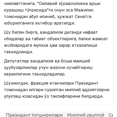
чиқилаётганига, “Оилавий зўравонликка қарши
курашиш тўғрисида”ги қонун эса Мажилис
томонидан қабул қилиниб, ҳужжат Сенатга
юборилганига эътибор қаратилди.
Шу билан бирга, вандализм деганда нафақат
обидалар ва табиат объектларига, балки жамоат
жойларидаги мулкка ҳам зарар етказилиши
таъкидланди.
Депутатлар вандализм ва бошқа маиший
ҳуқуқбузарликлар учун жазони кучайтириш
кераклигини таъкидладилар.
Шунингдек, фракция етакчилари Президент
томонидан илгари сурилган миллий қадриятларни
улуғлаш юзасидан ўз таклифларини билдирди.
Президент топшириқлари
Миллий қурултой
Сиё