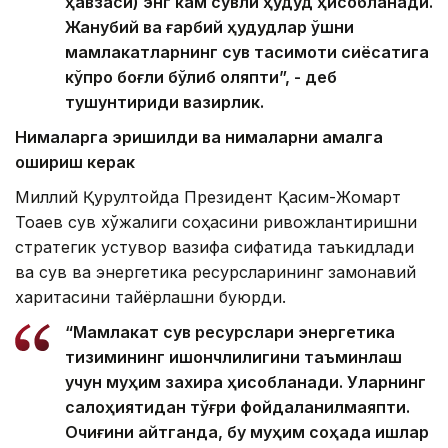
ҳавзаси) энг кам сувли ҳудуд ҳисобланади.
Жанубий ва ғарбий ҳудудлар қўшни
мамлакатларнинг сув тақсимоти сиёсатига
кўпроқ боғлиқ бўлиб қоляпти”, - деб
тушунтириди вазирлик.
Нималарга эришилди ва нималарни амалга
ошириш керак
Миллий Қурултойда Президент Қасим-Жомарт
Тоқаев сув хўжалиги соҳасини ривожлантиришни
стратегик устувор вазифа сифатида таъкидлади
ва сув ва энергетика ресурсларининг замонавий
харитасини тайёрлашни буюрди.
“Мамлакат сув ресурслари энергетика
тизимининг ишончлилигини таъминлаш
учун муҳим захира ҳисобланади. Уларнинг
салоҳиятидан тўғри фойдаланилмаяпти.
Очиғини айтганда, бу муҳим соҳада ишлар