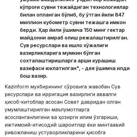
кўпроғи сувни тежайдиган технологиялар
билан қопланган бўлиб, бу ўтган йили 847
миллион кубометр сувни тежашга имкон
берди. Ҳар йили қўшимча 150 минг гектар
майдонни қамраб олиш режалаштирилган.
Сув ресурслари ва қишлоқ хўжалиги
вазирликларига мумкин бўлган
сохталаштиришларга қарши курашиш
вазифаси юклатилган", - дея қўшимча қилди
бош вазир.
Kazinform мухбирининг сўровига жавобан Сув
ресурслари ва ирригация вазирлиги аввалги
ҳисоб-китоблар асосан Совет давридан қолган
умумлаштирилган маълумотларга
асосланганлигини ва ҳозирги иқлим ўзгариши,
ижтимоий-иқтисодий шароитлар ёки минтақавий
ривожланиш устуворликларини ҳисобга