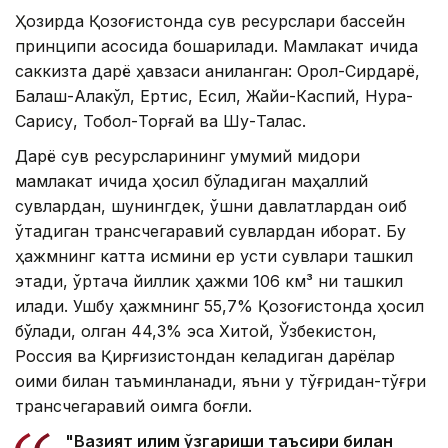
Ҳозирда Қозоғистонда сув ресурслари бассейн
принципи асосида бошқарилади. Мамлакат ичида
саккизта дарё ҳавзаси аниқланган: Орол-Сирдарё,
Балқаш-Алакўл, Ертис, Есил, Жайиқ-Каспий, Нура-
Сарису, Тобол-Торғай ва Шу-Талас.
Дарё сув ресурсларининг умумий миқдори
мамлакат ичида ҳосил бўладиган маҳаллий
сувлардан, шунингдек, қўшни давлатлардан оқиб
ўтадиган трансчегаравий сувлардан иборат. Бу
ҳажмнинг катта қисмини ер усти сувлари ташкил
этади, ўртача йиллик ҳажми 106 км³ ни ташкил
қилади. Ушбу ҳажмнинг 55,7% Қозоғистонда ҳосил
бўлади, қолган 44,3% эса Хитой, Ўзбекистон,
Россия ва Қирғизистондан келадиган дарёлар
оқими билан таъминланади, яъни у тўғридан-тўғри
трансчегаравий оқимга боғлиқ.
"Вазият иқлим ўзгариши таъсири билан