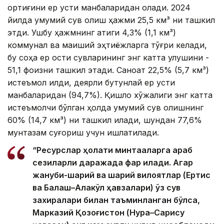
ортиғини ер усти манбаларидан олади. 2024
йилда умумий сув олиш ҳажми 25,5 км³ ни ташкил
этди. Ушбу ҳажмнинг атиги 4,3% (1,1 км³)
коммунал ва маиший эҳтиёжларга тўғри келади,
бу соҳа ер ости сувларининг энг катта улушини -
51,1 фоизни ташкил этади. Саноат 22,5% (5,7 км³)
истеъмол қилди, деярли бутунлай ер усти
манбаларидан (94,7%). Қишлоқ хўжалиги энг катта
истеъмолчи бўлган ҳолда умумий сув олишнинг
60% (14,7 км³) ни ташкил қилади, шундан 77,6%
мунтазам суғориш учун ишлатилади.
“Ресурслар ҳолати минтақаларга қараб
сезиларли даражада фарқ қилади. Агар
жануби-шарқий ва шарқий вилоятлар (Ертис
ва Балқаш–Алакўл ҳавзалари) ўз сув
захиралари билан таъминланган бўлса,
Марказий Қозоғистон (Нура–Сарису