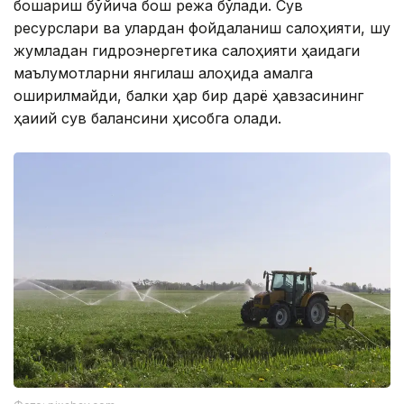
бошқариш бўйича бош режа бўлади. Сув
ресурслари ва улардан фойдаланиш салоҳияти, шу
жумладан гидроэнергетика салоҳияти ҳақидаги
маълумотларни янгилаш алоҳида амалга
оширилмайди, балки ҳар бир дарё ҳавзасининг
ҳақиқий сув балансини ҳисобга олади.