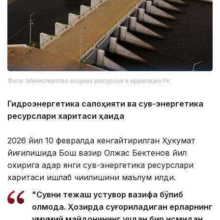
Фото: Министерство водных ресурсов и ирригации РК
Гидроэнергетика салоҳияти ва сув-энергетика
ресурслари харитаси ҳақида
2026 йил 10 февралда кенгайтирилган Ҳукумат
йиғилишида Бош вазир Олжас Бектенов йил
охирига қадар янги сув-энергетика ресурслари
харитаси ишлаб чиқилишини маълум қилди.
"Сувни тежаш устувор вазифа бўлиб
қолмоқда. Ҳозирда суғориладиган ерларнинг
умумий майдонининг учдан бир қисмидан