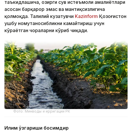
таъкидлашича, ҳозирги сув истеъмоли амалиётлари
асосан барқарор эмас ва мантиқсизлигича
қолмоқда. Таҳлилий кузатувчи
Kazinform
Қозоғистон
ушбу номутаносибликни камайтириш учун
кўраётган чораларни кўриб чиқади.
Фото: Минводы и ирригации РК
Иқлим ўзгариши босимдир