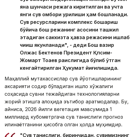
яна шунчаси режага киритилган ва учта
янги сув омбори қурилиши ҳам бошланади.
Сув ресурсларини комплекс бошқариш
бўйича бош режанинг асосини ташкил
этадиган саккизта ҳавза режасини ишлаб
чиқиш якунланади", - деди Бош вазир
Олжас Бектенов Президент Қпсим-
Жомарт Тоқаев раислигида бўлиб ўтган
кенгайтирилган Ҳукумат йиғилишида.
Маҳаллий мутахассислар сув йўқотишларининг
аксарияти содир бўладиган қишлоқ хўжалиги
соҳасида сувни тежайдиган технологияларни
жорий этишга алоҳида эътибор қаратмоқдалар. Бу,
айниқса, 2026 йилги вегетация мавсумида 1
миллиард кубометргача сув танқислиги прогноз
қилинаётганини ҳисобга олган ҳолда муҳимдир.
"Сув танқислиги, биринчидан, сувимизнинг