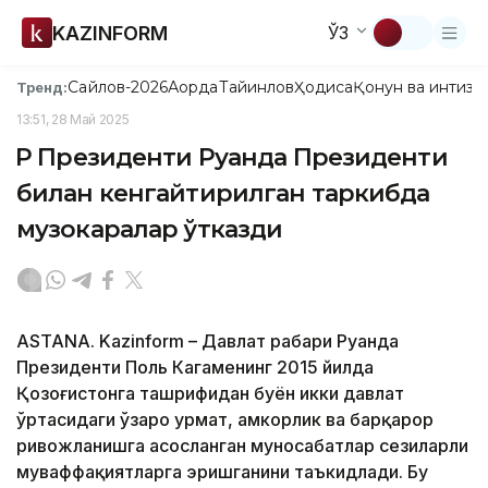
KAZINFORM
ЎЗ
Сайлов-2026
Ақорда
Тайинлов
Ҳодиса
Қонун ва интизо
Тренд:
13:51, 28 Май 2025
ҚР Президенти Руанда Президенти
билан кенгайтирилган таркибда
музокаралар ўтказди
ASTANA. Kazinform – Давлат раҳбари Руанда
Президенти Поль Кагаменинг 2015 йилда
Қозоғистонга ташрифидан буён икки давлат
ўртасидаги ўзаро ҳурмат, ҳамкорлик ва барқарор
ривожланишга асосланган муносабатлар сезиларли
муваффақиятларга эришганини таъкидлади. Бу