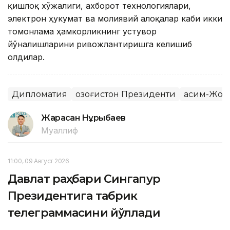
қишлоқ хўжалиги, ахборот технологиялари,
электрон ҳукумат ва молиявий алоқалар каби икки
томонлама ҳамкорликнинг устувор
йўналишларини ривожлантиришга келишиб
олдилар.
Дипломатия
Қозоғистон Президенти
Қасим-Жом
Жарасқан Нұрыбаев
Муаллиф
11:00, 09 Август 2026
Давлат раҳбари Сингапур
Президентига табрик
телеграммасини йўллади