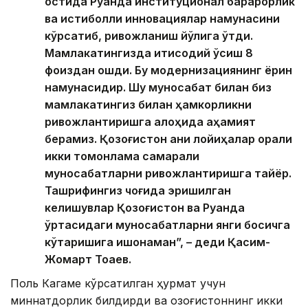
остида Руанда институционал барқарорлик
ва истиқболли инновациялар намунасини
кўрсатиб, ривожланиш йўлига ўтди.
Мамлакатингизда иқтисодий ўсиш 8
фоиздан ошди. Бу модернизациянинг ёрқин
намунасидир. Шу муносабат билан биз
мамлакатингиз билан ҳамкорликни
ривожлантиришга алоҳида аҳамият
берамиз. Қозоғистон аниқ лойиҳалар орқали
икки томонлама самарали
муносабатларни ривожлантиришга тайёр.
Ташрифингиз чоғида эришилган
келишувлар Қозоғистон ва Руанда
ўртасидаги муносабатларни янги босқичга
кўтаришига ишонаман”, – деди Қасим-
Жомарт Тоқаев.
Поль Кагаме кўрсатилган ҳурмат учун
миннатдорлик билдирди ва Қозоғистоннинг икки