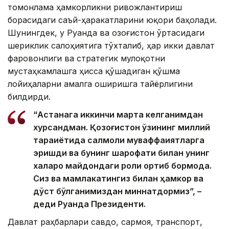
томонлама ҳамкорликни ривожлантириш
борасидаги саъй-ҳаракатларини юқори баҳолади.
Шунингдек, у Руанда ва Қозоғистон ўртасидаги
шериклик салоҳиятига тўхталиб, ҳар икки давлат
фаровонлиги ва стратегик мулоқотни
мустаҳкамлашга ҳисса қўшадиган қўшма
лойиҳаларни амалга оширишга тайёрлигини
билдирди.
“Астанага иккинчи марта келганимдан
хурсандман. Қозоғистон ўзининг миллий
тараққиётида салмоқли муваффақиятларга
эришди ва бунинг шарофати билан унинг
халқаро майдондаги роли ортиб бормоқда.
Сиз ва мамлакатингиз билан ҳамкор ва
дўст бўлганимиздан миннатдормиз”, –
деди Руанда Президенти.
Давлат раҳбарлари савдо, сармоя, транспорт,