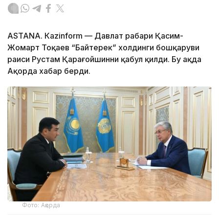
ASTANА. Каzinform — Давлат раҳбари Қасим-
Жомарт Тоқаев “Байтерек” холдинги бошқаруви
раиси Рустам Қарағойшинни қабул қилди. Бу ҳақда
Ақорда хабар берди.
Фото: Ақорда