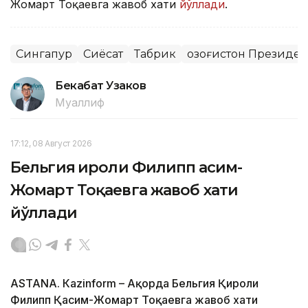
Жомарт Тоқаевга жавоб хати
йўллади
.
Сингапур
Сиёсат
Табрик
Қозоғистон Президе
Бекабат Узаков
Муаллиф
17:12, 08 Август 2026
Бельгия Қироли Филипп Қасим-
Жомарт Тоқаевга жавоб хати
йўллади
ASTANА. Кazinform – Ақорда Бельгия Қироли
Филипп Қасим-Жомарт Тоқаевга жавоб хати