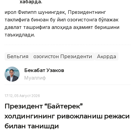
хабарда.
Қирол Филипп шунингдек, Президентнинг
таклифига биноан бу йил Қозоғистонга бўлажак
давлат ташрифига алоҳида аҳамият беришини
таъкидлади.
Бельгия
Қозоғистон Президенти
Ақорда
Бекабат Узаков
Муаллиф
17:12, 05 Август 2026
Президент “Байтерек”
холдингининг ривожланиш режаси
билан танишди