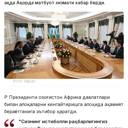
ҳақда Ақорда матбуот хизмати хабар берди.
Фото: Ақорда
ҚР Президенти Қозоғистон Африка давлатлари
билан алоқаларни кенгайтиришга алоҳида аҳамият
бераётганига эътибор қаратди.
"Сизнинг истиқболли раҳбарлигингиз