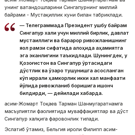
унинг ватандошларини Сингапурнинг миллий
байрами - Мустақиллик куни билан табриклади.
— Телеграммада Президент ушбу байрам
Сингапур халқи учун миллий бирлик, давлат
мустақиллиги ва барқарор ривожланишнинг
яққол рамзи сифатида алоҳида аҳамиятга
эга эканлигини таъкидлади. Шунингдек, у
Қозоғистон ва Сингапур ўртасидаги
дўстлик ва ўзаро тушунишга асосланган
кўп қиррали ҳамкорлик икки халқ манфаати
йўлида ривожланиб боришига ишонч
билдирди, — дейилади хабарда.
Қасим-Жомарт Тоқаев Тарман Шанмугаратнамга
масъулиятли фаолиятида муваффақиятлар ва дўст
Сингапур халқига фаровонлик тилади.
Эслатиб ўтамиз, Бельгия Қироли Филипп Қасим-