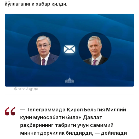
йўллаганини хабар қилди.
Фото: Ақорда
— Телеграммада Қирол Бельгия Миллий
куни муносабати билан Давлат
раҳбарининг табриги учун самимий
миннатдорчилик билдирди, — дейилади