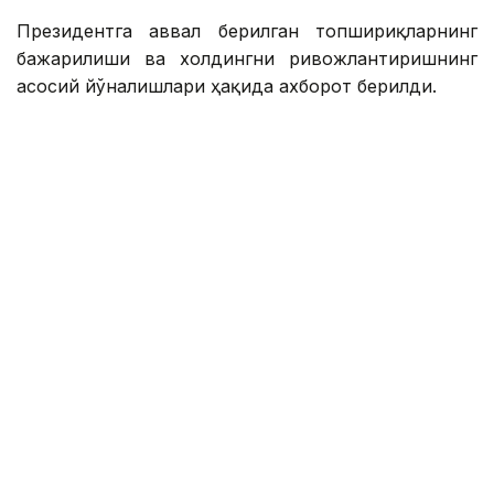
Президентга аввал берилган топшириқларнинг
бажарилиши ва холдингни ривожлантиришнинг
асосий йўналишлари ҳақида ахборот берилди.
Қасим-Жомарт Тоқаевга инвестиция ва кредит
портфели 14,3 триллион тенгега етиши ва 16,5
триллион тенгега етиши, йиллик соф фойда эса
400 миллиард тенгедан ошиши кутилаётгани
маълум қилинди.
— 2025 йил натижаларига кўра, холдинг
кўмагида 77,5 минг оила, жумладан,
навбатда турган 11,6 минг оила уй-жой
билан таъминланди. Ўтган йили 77 та
йирик лойиҳа ва кичик ва ўрта бизнес учун
27,4 минг лойиҳа молиялаштирилди,
шунингдек, экспорт учун маҳсулот ишлаб
чиқарадиган 131 та тадбиркор қўллаб-
қувватланди. Қишлоқ хўжалиги