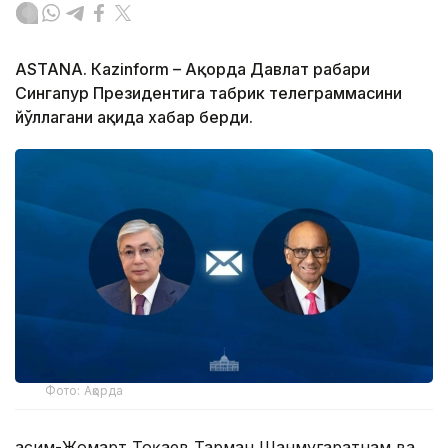
ASTANА. Кazinform – Ақорда Давлат раҳбари
Сингапур Президентига табрик телеграммасини
йўллагани ҳақида хабар берди.
Фото: Ақорда
Қасим-Жомарт Тоқаев Тарман Шанмугаратнам ва