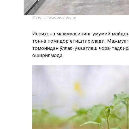
Фото: t.me/aqorda_resmi
Иссиқхона мажмуасининг умумий майдони
тонна помидор етиштирилади. Мажмуага
томонидан қўллаб-қувватлаш чора-тадби
оширилмоқда.