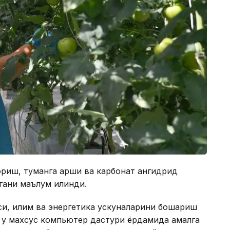
риш, туманга қарши ва карбонат ангидрид
гани маълум қилинди.
и, иқлим ва энергетика ускуналарини бошқариш
, у махсус компьютер дастури ёрдамида амалга