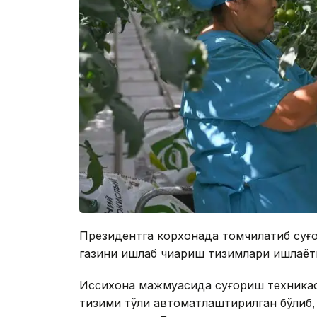
Президентга корхонада томчилатиб суғо
газини ишлаб чиқариш тизимлари ишлаёт
Иссиқхона мажмуасида суғориш техникас
тизими тўлиқ автоматлаштирилган бўлиб