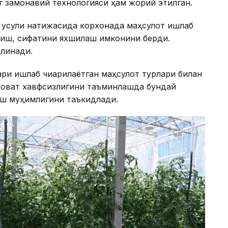
г замонавий технологияси ҳам жорий этилган.
усули натижасида корхонада маҳсулот ишлаб
риш, сифатини яхшилаш имконини берди.
илинади.
и ишлаб чиқарилаётган маҳсулот турлари билан
қ-овқат хавфсизлигини таъминлашда бундай
ш муҳимлигини таъкидлади.