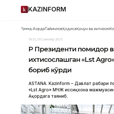
KAZINFORM
Ақорда
Тайинлов
Ҳодиса
Қонун ва интизом
Ко
Тренд:
19:32, 05 Сентябр 2023
ҚР Президенти помидор 
ихтисослашган «Lst Agr
бориб кўрди
ASTANA. Kazinform – Давлат раҳбари 
«Lst Agro» МЧЖ иссиқхона мажмуасин
Ақордага таяниб.