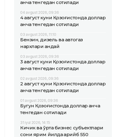
қанча тенгедан сотилади
04 avgust 2026, 09:36
4 август куни Қозоғистонда доллар
қанча тенгедан сотилади
03 avgust 2026, 11:10
Бензин, дизель ва автогаз
нархлари қандай
03 avgust 2026, 09:36
3 август куни Қозоғистонда доллар
қанча тенгедан сотилади
02 avgust 2026, 09:36
2 август куни Қозоғистонда доллар
қанча тенгедан сотилади
01 avgust 2026, 09:36
Бугун Қозоғистонда доллар қанча
тенгедан сотилади
31 iyul 2026, 14:15
Кичик ва ўрта бизнес субъектлари
сони ярим йилда қарийб 550