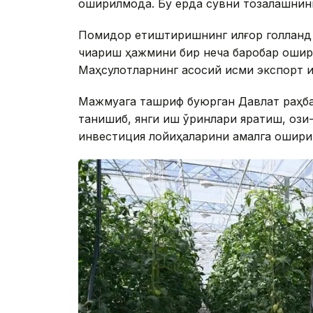
оширилмоқда. Бу ерда сувни тозалашнин
Помидор етиштиришнинг илғор голланд 
чиқариш ҳажмини бир неча баробар оши
Маҳсулотларнинг асосий қисми экспорт қ
Мажмуага ташриф буюрган Давлат раҳбар
танишиб, янги иш ўринлари яратиш, ози
инвестиция лойиҳаларини амалга ошири