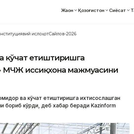
Жаҳон
Қозоғистон
Сиёсат
Т
нституциявий ислоҳот
Сайлов-2026
ва кўчат етиштиришга
o» МЧЖ иссиқхона мажмуасини
помидор ва кўчат етиштиришга ихтисослашган
и бориб кўрди, деб хабар беради Kazinform