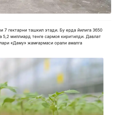
 7 гектарни ташкил этади. Бу ерда йилига 3650
 5,2 миллиард тенге сармоя киритилди. Давлат
рлари «Даму» жамғармаси орқали амалга