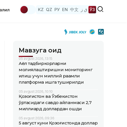
KZ
QZ
РУ
EN
中文
ق ز
ЎЗ
аҳлил
Мавзуга оид
05 avgust 2026, 13:15
Аёл тадбиркорларни
молиялаштиришни мониторинг
қилиш учун миллий рақамли
платформа ишга туширилди
05 avgust 2026, 10:10
Қозоғистон ва Ўзбекистон
ўртасидаги савдо айланмаси 2,7
миллиард доллардан ошди
05 avgust 2026, 09:36
5 август куни Қозоғистонда доллар