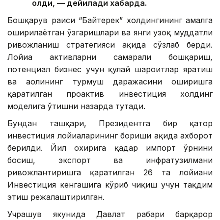
олди, — дейилади хабарда.
Бошқарув раиси “Байтерек” холдингининг амалга
оширилаётган ўзгаришлари ва янги узоқ муддатли
ривожланиш стратегияси ҳақида сўзлаб берди.
Лойиҳа активларни самарали бошқариш,
потенциал бизнес учун қулай шароитлар яратиш
ва аҳолининг турмуш даражасини оширишга
қаратилган проактив инвестиция холдинг
моделига ўтишни назарда тутади.
Бундан ташқари, Президентга бир қатор
инвестиция лойиҳаларининг бориши ҳақида ахборот
берилди. Йил охирига қадар импорт ўрнини
босиш, экспорт ва инфратузилмани
ривожлантиришга қаратилган 26 та лойиҳани
Инвестиция кенгашига кўриб чиқиш учун тақдим
этиш режалаштирилган.
Учрашув якунида Давлат раҳбари барқарор