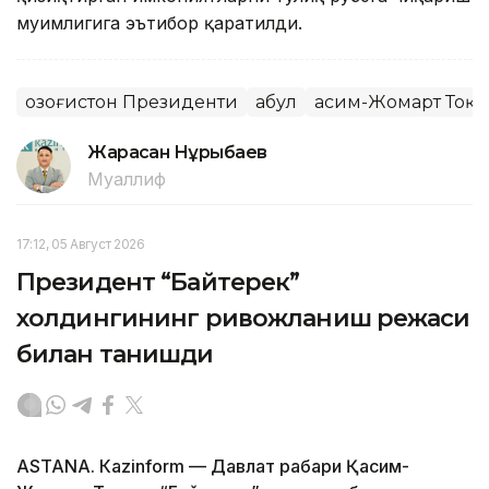
муҳимлигига эътибор қаратилди.
Қозоғистон Президенти
Қабул
Қасим-Жомарт Тоқа
Жарасқан Нұрыбаев
Муаллиф
17:12, 05 Август 2026
Президент “Байтерек”
холдингининг ривожланиш режаси
билан танишди
ASTANА. Каzinform — Давлат раҳбари Қасим-