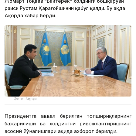
Жомарт Тоқаев “Байтерек” холдинги бошқаруви
раиси Рустам Қарағойшинни қабул қилди. Бу ҳақда
Ақорда хабар берди.
Фото: Ақорда
Президентга аввал берилган топшириқларнинг
бажарилиши ва холдингни ривожлантиришнинг
асосий йўналишлари ҳақида ахборот берилди.