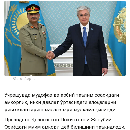
Фото: Ақорда
Учрашувда мудофаа ва ҳарбий таълим соҳасидаги
ҳамкорлик, икки давлат ўртасидаги алоқаларни
ривожлантириш масалалари муҳокама қилинди.
Президент Қозоғистон Покистонни Жанубий
Осиёдаги муҳим ҳамкори деб билишини таъкидлади.