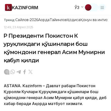
KAZINFORM
ЎЗ
Сайлов-2026
Ақорда
Тайинлов
Ҳодиса
Қонун ва интизо
Тренд:
12:49, 23 Апрел 2025
ҚР Президенти Покистон ҚК
Қуруқликдаги қўшинлари бош
қўмондони генерал Асим Мунирни
қабул қилди
ASTANA. Kazinform – Давлат раҳбари Покистон
Қуролли Кучлари Қуруқликдаги қўшинлари бош
қўмондони генерал Асим Мунирни қабул қилди, деб
хабар беради Ақорда матбуот хизмати.