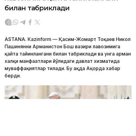
билан табриклади
ASTANА. Кazinform — Қасим-Жомарт Тоқаев Никол
Пашинянни Арманистон Бош вазири лавозимига
қайта тайинлангани билан табриклади ва унга арман
халқи манфаатлари йўлидаги давлат хизматида
муваффақиятлар тилади. Бу ҳақда Ақорда хабар
берди.