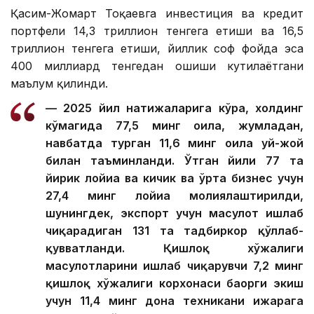
Қасим-Жомарт Тоқаевга инвестиция ва кредит
портфели 14,3 триллион тенгега етиши ва 16,5
триллион тенгега етиши, йиллик соф фойда эса
400 миллиард тенгедан ошиши кутилаётгани
маълум қилинди.
— 2025 йил натижаларига кўра, холдинг
кўмагида 77,5 минг оила, жумладан,
навбатда турган 11,6 минг оила уй-жой
билан таъминланди. Ўтган йили 77 та
йирик лойиҳа ва кичик ва ўрта бизнес учун
27,4 минг лойиҳа молиялаштирилди,
шунингдек, экспорт учун маҳсулот ишлаб
чиқарадиган 131 та тадбиркор қўллаб-
қувватланди. Қишлоқ хўжалиги
маҳсулотларини ишлаб чиқарувчи 7,2 минг
қишлоқ хўжалиги корхонаси баҳорги экиш
учун 11,4 минг дона техникани ижарага