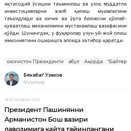
иқтисодий ўсишни таъминлаш ва узоқ муддатли
инвестицияларни жалб қилиш муҳимлигини
таъкидлади ва кичик ва ўрта бизнесни қўллаб-
қувватлаш механизмини мустаҳкамлаш вазифасини
қўйди. Шунингдек, у фуқаролар учун уй-жой олиш
имкониятини оширишга алоҳида эътибор қаратди.
Қозоғистон Президенти
Қабул
Ақорда
"Байтере
Бекабат Узаков
Муаллиф
18:05, 04 Август 2026
Президент Пашинянни
Арманистон Бош вазири
лавозимига қайта тайинлангани