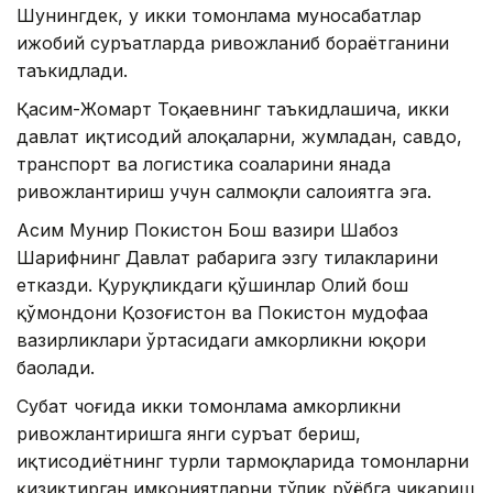
Шунингдек, у икки томонлама муносабатлар
ижобий суръатларда ривожланиб бораётганини
таъкидлади.
Қасим-Жомарт Тоқаевнинг таъкидлашича, икки
давлат иқтисодий алоқаларни, жумладан, савдо,
транспорт ва логистика соҳаларини янада
ривожлантириш учун салмоқли салоҳиятга эга.
Асим Мунир Покистон Бош вазири Шаҳбоз
Шарифнинг Давлат раҳбарига эзгу тилакларини
етказди. Қуруқликдаги қўшинлар Олий бош
қўмондони Қозоғистон ва Покистон мудофаа
вазирликлари ўртасидаги ҳамкорликни юқори
баҳолади.
Суҳбат чоғида икки томонлама ҳамкорликни
ривожлантиришга янги суръат бериш,
иқтисодиётнинг турли тармоқларида томонларни
қизиқтирган имкониятларни тўлиқ рўёбга чиқариш